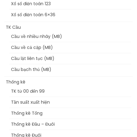
Xổ số điện toán 123
Xổ số điện toán 6×36
TK Cầu
Cầu về nhiều nháy (MB)
Cầu về cả cặp (MB)
Cầu lật liên tục (MB)
Cầu bạch thủ (MB)
Thống kê
TK từ 00 đến 99
Tần suất xuất hiện
Thống kê Tổng
Thống kê Đầu – Đuôi
Thống kê Đuôi