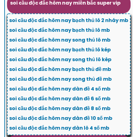
soi cầu độc đắc hôm nay miền bắc super vip
soi cầu độc đắc hôm nay bạch thủ lô 2 nháy mb
soi cầu độc đắc hôm nay bạch thủ lô mb
soi cầu độc đắc hôm nay song thủ lô mb
soi cầu độc đắc hôm nay bạch thủ lô kép
soi cầu độc đắc hôm nay song thủ lô kép
soi cầu độc đắc hôm nay bạch thủ đề mb
soi cầu độc đắc hôm nay song thủ đề mb
soi cầu độc đắc hôm nay dàn đề 4 số mb
soi cầu độc đắc hôm nay dàn đề 6 số mb
soi cầu độc đắc hôm nay dàn đề 8 số mb
soi cầu độc đắc hôm nay dàn đề 10 số mb
soi cầu độc đắc hôm nay dàn lô 4 số mb