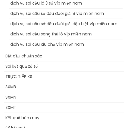
dịch vụ soi cầu lô 3 số víp miền nam
dịch vụ soi cầu sớ đầu đuôi giải 8 víp miền nam
dịch vụ soi cầu sớ đầu đuôi giải đặc biệt víp miền nam
dịch vụ soi cầu song thủ lô víp miền nam
dịch vụ soi cầu xíu chủ víp miền nam
Bắt cầu chuẩn xác
Soi kết quả xổ số
TRỰC TIẾP XS
SXMB
SXMN
SXMT
Kết quả hôm nay
Sổ kết quả