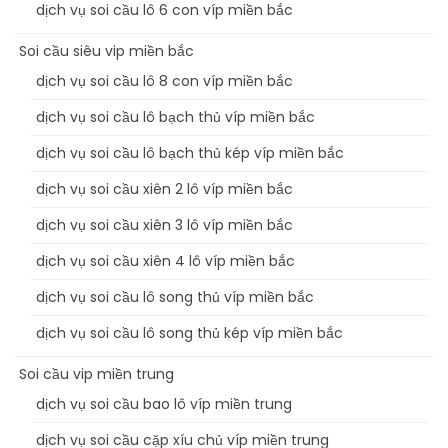
dịch vụ soi cầu lô 6 con víp miền bắc
Soi cầu siêu vip miền bắc
dịch vụ soi cầu lô 8 con víp miền bắc
dịch vụ soi cầu lô bạch thủ víp miền bắc
dịch vụ soi cầu lô bạch thủ kép víp miền bắc
dịch vụ soi cầu xiên 2 lô víp miền bắc
dịch vụ soi cầu xiên 3 lô víp miền bắc
dịch vụ soi cầu xiên 4 lô víp miền bắc
dịch vụ soi cầu lô song thủ víp miền bắc
dịch vụ soi cầu lô song thủ kép víp miền bắc
Soi cầu vip miền trung
dịch vụ soi cầu bao lô víp miền trung
dịch vụ soi cầu cặp xíu chủ víp miền trung