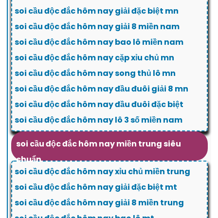
soi cầu độc đắc hôm nay giải đặc biệt mn
soi cầu độc đắc hôm nay giải 8 miền nam
soi cầu độc đắc hôm nay bao lô miền nam
soi cầu độc đắc hôm nay cặp xỉu chủ mn
soi cầu độc đắc hôm nay song thủ lô mn
soi cầu độc đắc hôm nay đầu đuôi giải 8 mn
soi cầu độc đắc hôm nay đầu đuôi đặc biệt
soi cầu độc đắc hôm nay lô 3 số miền nam
soi cầu độc đắc hôm nay miền trung siêu
chuẩn
soi cầu độc đắc hôm nay xỉu chủ miền trung
soi cầu độc đắc hôm nay giải đặc biệt mt
soi cầu độc đắc hôm nay giải 8 miền trung