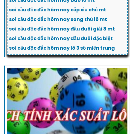
soi cầu độc đắc hôm nay bao lô mt
soi cầu độc đắc hôm nay cặp xỉu chủ mt
soi cầu độc đắc hôm nay song thủ lô mt
soi cầu độc đắc hôm nay đầu đuôi giải 8 mt
soi cầu độc đắc hôm nay đầu đuôi đặc biệt
soi cầu độc đắc hôm nay lô 3 số miền trung