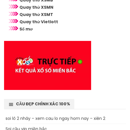
Quay thử XSMB
Quay thử XSMN
Quay thử XSMT
Quay thử Vietlott
Sổ mơ
CẦU ĐẸP CHÍNH XÁC 100%
soi lô 2 nháy – xem cau lo ngay hom nay – xiên 2
Soi cầu vip miền bắc