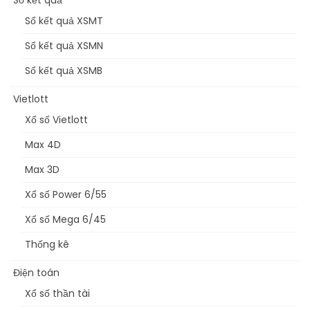
Sổ kết quả XSMT
Sổ kết quả XSMN
Sổ kết quả XSMB
Vietlott
Xổ số Vietlott
Max 4D
Max 3D
Xổ số Power 6/55
Xổ số Mega 6/45
Thống kê
Điện toán
Xổ số thần tài