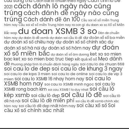
cau song thu
Cách tính lô De
Cách bắt lô chuẩn theo ngày
cách đánh lô ngày nào cũng
2021
trúng
cách đánh đề ngày nào cũng
trúng
Cách đánh đề ăn 100
Cầu soi xổ số miền Trung
hôm nay
Cầu soi xổ số miền Trung hôm nay ra con gì
du doan xo so Xổ số Miền
du doan XSMB 3 so
Bắc wap
Dàn de chuẩn
dự đoán xổ số ba miền
hôm nay
dự đoán lô đề xsmb
dự đoán soi cầu lô đề
dự đoán xổ số chiều nay
dự đoán xổ số chính xác
dự
dự đoán
đoán xổ số hà nội
dự đoán xổ số hôm nay
xổ số miền bắc
ket xo so mien
dự đoán xổ số âm dương
Mẹo đánh
bac
ket xo so mien bac truc tiep
kết quả xổ số
đề
soi cau lo de chuan 668
Phương pháp tính lô chuẩn đánh hàng ngày
soi cau lo de dep
soi cau lo de khung 3 ngay
soi cau lo de kqxs 3 mien
soi cau lo de online
soi cau lo de vip 3
soi cau lo
soi cau lo XSMB 16 nhay hom nay
mien
XSMB hom nay
soi cau lo
soi cau lo XSMB minh ngoc
soi cầu lô
XSMB rong bach kim
soi cau XSMB 1 lo duy nhat
soi cầu lô đề
kép xsmb
soi cầu lô đẹp
soi cầu lô
soi cầu lô đề miễn phí
đề hà nội
soi cầu lô đề xsmb chính xác
soi cầu xổ số
Soi
soi cầu lô đề đẹp nhất hôm nay
hôm nay
cầu xổ số chính xác nhất