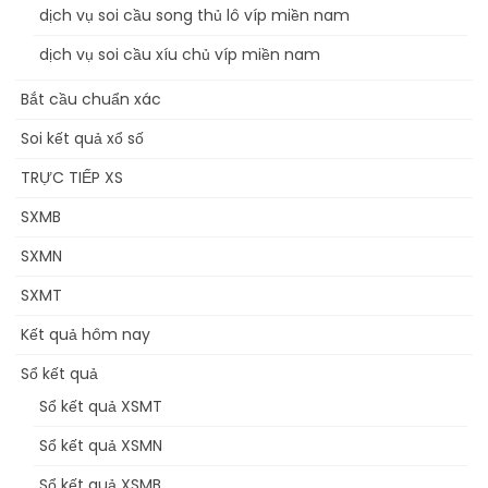
dịch vụ soi cầu song thủ lô víp miền nam
dịch vụ soi cầu xíu chủ víp miền nam
Bắt cầu chuẩn xác
Soi kết quả xổ số
TRỰC TIẾP XS
SXMB
SXMN
SXMT
Kết quả hôm nay
Sổ kết quả
Sổ kết quả XSMT
Sổ kết quả XSMN
Sổ kết quả XSMB