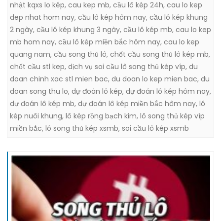
nhật kqxs lo kép
,
cau kep mb
,
cầu lô kép 24h
,
cau lo kep
dep nhat hom nay
,
cầu lô kép hôm nay
,
cầu lô kép khung
2 ngày
,
cầu lô kép khung 3 ngày
,
cầu lô kép mb
,
cau lo kep
mb hom nay
,
cầu lô kép miền bắc hôm nay
,
cau lo kep
quang nam
,
cầu song thủ lô
,
chốt cầu song thủ lô kép mb
,
chốt cầu stl kep
,
dịch vụ soi cầu lô song thủ kép víp
,
du
doan chinh xac stl mien bac
,
du doan lo kep mien bac
,
du
doan song thu lo
,
dự đoán lô kép
,
dự đoán lô kép hôm nay
,
dự đoán lô kép mb
,
dự đoán lô kép miền bắc hôm nay
,
lô
kép nuôi khung
,
lô kép rồng bạch kim
,
lô song thủ kép víp
miền bắc
,
lô song thủ kép xsmb
,
soi cầu lô kép xsmb