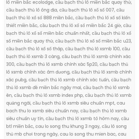
lô miền bắc ecolodge
,
cầu bạch thủ lô miền bắc quay thử
,
cầu bạch thủ lô ông địa
,
cầu bạch thủ lô xổ số 007
,
cầu
bạch thủ lô xổ số 888 miền bắc
,
cầu bạch thủ lô xổ số kiến
thiết miền bắc
,
cầu bạch thủ lô xổ số miền bắc 24 giờ
,
cầu
bạch thủ lô xổ số miền bắc chuẩn nhất
,
cầu bạch thủ lô xổ
số miền bắc quay thử
,
cầu bạch thủ lô xổ số miền bắc u23
,
cầu bạch thủ lô xổ số tháp
,
cầu bạch thủ lô xsmb 100
,
cầu
bạch thủ lô xsmb 3 càng
,
cầu bạch thủ lô xsmb chính xác
300
,
cầu bạch thủ lô xsmb chính xác 5p20
,
cầu bạch thủ
lô xsmb chính xác âm dương
,
cầu bạch thủ lô xsmb chính
xác pubg
,
cầu bạch thủ lô xsmb chính xác tuấn
,
cầu bạch
thủ lô xsmb đề miền bắc ngày mai
,
cầu bạch thủ lô xsmb
ên
,
cầu bạch thủ lô xsmb index php
,
cầu bạch thủ lô xsmb
quảng ngãi
,
cầu bạch thủ lô xsmb siêu chuẩn mpt
,
cau
bach thu lo xsmb siêu chuẩn nay
,
cầu bạch thủ lô xsmb
siêu chuẩn uy tín
,
cầu bạch thủ lô xsmb tô hôm nay
,
cầu
btl miền bắc
,
cau lo song thu khung 3 ngay
,
cầu lô song
thủ mb chơi trong ngày
,
cau lo song thu mien bac
,
cau