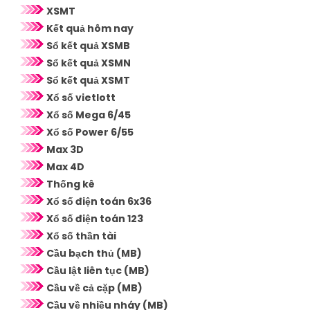
XSMT
Kết quả hôm nay
Sổ kết quả XSMB
Sổ kết quả XSMN
Sổ kết quả XSMT
Xổ số vietlott
Xổ số Mega 6/45
Xổ số Power 6/55
Max 3D
Max 4D
Thống kê
Xổ số điện toán 6x36
Xổ số điện toán 123
Xổ số thần tài
Cầu bạch thủ (MB)
Cầu lật liên tục (MB)
Cầu về cả cặp (MB)
Cầu về nhiều nháy (MB)