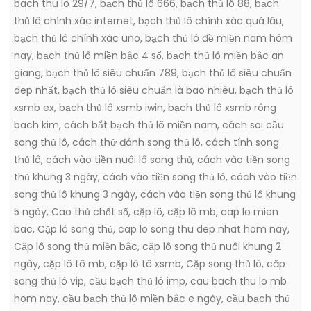
bach thu lo 29/7
,
bạch thủ lô 666
,
bạch thủ lô 88
,
bạch
thủ lô chính xác internet
,
bạch thủ lô chính xác quá lâu
,
bạch thủ lô chính xác uno
,
bạch thủ lô đề miền nam hôm
nay
,
bạch thủ lô miền bắc 4 số
,
bạch thủ lô miền bắc an
giang
,
bạch thủ lô siêu chuẩn 789
,
bạch thủ lô siêu chuẩn
dep nhất
,
bạch thủ lô siêu chuẩn là bao nhiêu
,
bạch thủ lô
xsmb ex
,
bạch thủ lô xsmb iwin
,
bạch thủ lô xsmb rông
bach kim
,
cách bắt bạch thủ lô miền nam
,
cách soi cầu
song thủ lô
,
cách thử đánh song thủ lô
,
cách tính song
thủ lô
,
cách vào tiền nuôi lô song thủ
,
cách vào tiền song
thủ khung 3 ngày
,
cách vào tiền song thủ lô
,
cách vào tiền
song thủ lô khung 3 ngày
,
cách vào tiền song thủ lô khung
5 ngày
,
Cao thủ chốt số
,
cặp lô
,
cặp lô mb
,
cap lo mien
bac
,
Cặp lô song thủ
,
cap lo song thu dep nhat hom nay
,
Cặp lô song thủ miền bắc
,
cặp lô song thủ nuôi khung 2
ngày
,
cặp lô tô mb
,
cặp lô tô xsmb
,
Cặp song thủ lô
,
căp
song thủ lô vip
,
cầu bạch thủ lô imp
,
cau bach thu lo mb
hom nay
,
cầu bạch thủ lô miền bắc e ngày
,
cầu bạch thủ