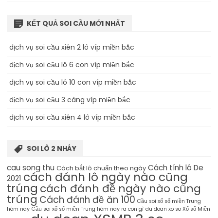
KẾT QUẢ SOI CẦU MỚI NHẤT
dịch vụ soi cầu xiên 2 lô víp miền bắc
dịch vụ soi cầu lô 6 con víp miền bắc
dịch vụ soi cầu lô 10 con víp miền bắc
dịch vụ soi cầu 3 càng víp miền bắc
dịch vụ soi cầu xiên 4 lô víp miền bắc
SOI LÔ 2 NHÁY
cau song thu
Cách tính lô De
Cách bắt lô chuẩn theo ngày
cách đánh lô ngày nào cũng
2021
trúng
cách đánh đề ngày nào cũng
trúng
Cách đánh đề ăn 100
Cầu soi xổ số miền Trung
hôm nay
Cầu soi xổ số miền Trung hôm nay ra con gì
du doan xo so Xổ số Miền