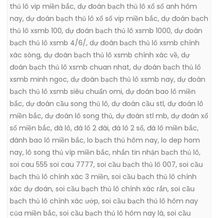
thủ lô vip miền bắc
,
dự đoán bạch thủ lô xổ số anh hôm
nay
,
dự đoán bạch thủ lô xổ số vip miền bắc
,
dự đoán bạch
thủ lô xsmb 100
,
dự đoán bạch thủ lô xsmb 1000
,
dự đoán
bạch thủ lô xsmb 4/6/
,
dự đoán bạch thủ lô xsmb chính
xác sòng
,
dự đoán bạch thủ lô xsmb chính xác về
,
dự
đoán bạch thủ lô xsmb chuan nhat
,
dự đoán bạch thủ lô
xsmb minh ngoc
,
dự đoán bạch thủ lô xsmb nay
,
dự đoán
bạch thủ lô xsmb siêu chuẩn omi
,
dự đoán bao lô miền
bắc
,
dự đoán cầu song thủ lô
,
dự đoán cầu stl
,
dự đoán lô
miền bắc
,
dự đoán lô song thủ
,
dự đoán stl mb
,
dự đoán xổ
số miền bắc
,
đá lô
,
đá lô 2 đài
,
đá lô 2 số
,
đá lô miền bắc
,
đánh bao lô miền bắc
,
lo bạch thủ hôm nay
,
lo dep hom
nay
,
lô song thủ víp miền bắc
,
nhắn tin nhận bạch thủ lô
,
soi cau 555 soi cau 7777
,
soi cầu bạch thủ lô 007
,
soi cầu
bạch thủ lô chính xác 3 miền
,
soi cầu bạch thủ lô chính
xác dự đoán
,
soi cầu bạch thủ lô chính xác rắn
,
soi cầu
bạch thủ lô chính xác ướp
,
soi cầu bạch thủ lô hôm nay
của miền bắc
,
soi cầu bạch thủ lô hôm nay là
,
soi cầu