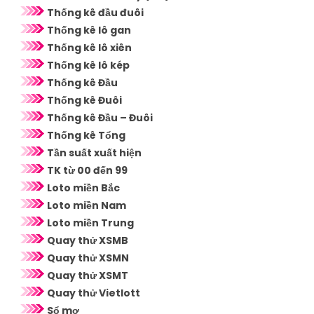
Thống kê đầu đuôi
Thống kê lô gan
Thống kê lô xiên
Thống kê lô kép
Thống kê Đầu
Thống kê Đuôi
Thống kê Đầu – Đuôi
Thống kê Tổng
Tần suất xuất hiện
TK từ 00 đến 99
Loto miền Bắc
Loto miền Nam
Loto miền Trung
Quay thử XSMB
Quay thử XSMN
Quay thử XSMT
Quay thử Vietlott
Sổ mơ