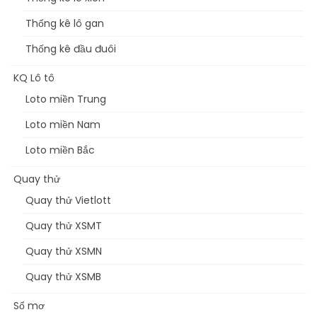
Thống kê lô gan
Thống kê đầu đuôi
KQ Lô tô
Loto miền Trung
Loto miền Nam
Loto miền Bắc
Quay thử
Quay thử Vietlott
Quay thử XSMT
Quay thử XSMN
Quay thử XSMB
Sổ mơ