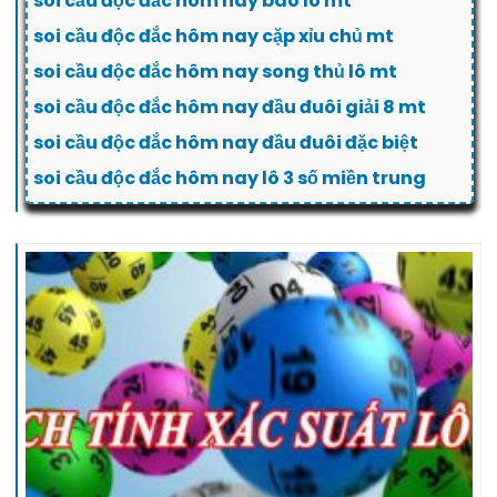
soi cầu độc đắc hôm nay bao lô mt
soi cầu độc đắc hôm nay cặp xỉu chủ mt
soi cầu độc đắc hôm nay song thủ lô mt
soi cầu độc đắc hôm nay đầu đuôi giải 8 mt
soi cầu độc đắc hôm nay đầu đuôi đặc biệt
soi cầu độc đắc hôm nay lô 3 số miền trung