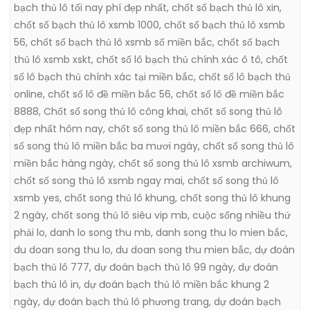
bạch thủ lô tối nay phí đẹp nhất
,
chốt số bạch thủ lô xin
,
chốt số bạch thủ lô xsmb 1000
,
chốt số bạch thủ lô xsmb
56
,
chốt số bạch thủ lô xsmb số miền bắc
,
chốt số bạch
thủ lô xsmb xskt
,
chốt số lô bạch thủ chính xác ô tô
,
chốt
số lô bạch thủ chính xác tại miền bắc
,
chốt số lô bạch thủ
online
,
chốt số lô đề miền bắc 56
,
chốt số lô đề miền bắc
8888
,
Chốt số song thủ lô công khai
,
chốt số song thủ lô
đẹp nhất hôm nay
,
chốt số song thủ lô miền bắc 666
,
chốt
số song thủ lô miền bắc ba mươi ngày
,
chốt số song thủ lô
miền bắc hàng ngày
,
chốt số song thủ lô xsmb archiwum
,
chốt số song thủ lô xsmb ngay mai
,
chốt số song thủ lô
xsmb yes
,
chốt song thủ lô khung
,
chốt song thủ lô khung
2 ngày
,
chốt song thủ lô siêu vip mb
,
cuộc sống nhiều thứ
phải lo
,
danh lo song thu mb
,
danh song thu lo mien bắc
,
du doan song thu lo
,
du doan song thu mien bắc
,
dự đoán
bạch thủ lô 777
,
dự đoán bạch thủ lô 99 ngày
,
dự đoán
bạch thủ lô in
,
dự đoán bạch thủ lô miền bắc khung 2
ngày
,
dự đoán bạch thủ lô phương trang
,
dự đoán bạch