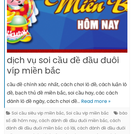
dịch vụ soi cầu đề đầu đuôi
víp miền bắc
cầu đề chính xác nhất, cách chơi lô đề, cách luận lô
đề, bạch thủ đề miền bắc, soi cầu hay, các cách
đánh lô đề ngày, cách chơi đề…
Read more »
Soi cầu siêu vip miền bắc
,
Soi cầu vip miền bắc
báo
số đề hôm nay
,
cách đánh đề đầu đuôi miền bắc
,
cách
đánh đề đầu đuôi miền bắc có lãi
,
cách đánh đề đầu đuôi