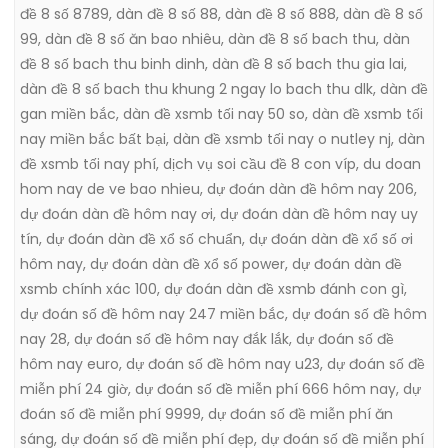
đề 8 số 8789
,
dàn đề 8 số 88
,
dàn đề 8 số 888
,
dàn đề 8 số
99
,
dàn đề 8 số ăn bao nhiêu
,
dàn đề 8 số bach thu
,
dàn
đề 8 số bach thu binh dinh
,
dàn đề 8 số bach thu gia lai
,
dàn đề 8 số bach thu khung 2 ngay lo bach thu dlk
,
dàn đề
gan miền bắc
,
dàn đề xsmb tối nay 50 so
,
dàn đề xsmb tối
nay miền bắc bất bại
,
dàn đề xsmb tối nay o nutley nj
,
dàn
đề xsmb tối nay phí
,
dịch vụ soi cầu đề 8 con víp
,
du doan
hom nay de ve bao nhieu
,
dự đoán dàn đề hôm nay 206
,
dự đoán dàn đề hôm nay ơi
,
dự đoán dàn đề hôm nay uy
tín
,
dự đoán dàn đề xổ số chuẩn
,
dự đoán dàn đề xổ số ơi
hôm nay
,
dự đoán dàn đề xổ số power
,
dự đoán dàn đề
xsmb chính xác 100
,
dự đoán dàn đề xsmb đánh con gì
,
dự đoán số đề hôm nay 247 miền bắc
,
dự đoán số đề hôm
nay 28
,
dự đoán số đề hôm nay đắk lắk
,
dự đoán số đề
hôm nay euro
,
dự đoán số đề hôm nay u23
,
dự đoán số đề
miễn phí 24 giờ
,
dự đoán số đề miễn phí 666 hôm nay
,
dự
đoán số đề miễn phí 9999
,
dự đoán số đề miễn phí ăn
sáng
,
dự đoán số đề miễn phí đẹp
,
dự đoán số đề miễn phí