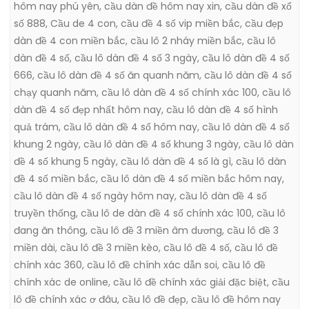
hôm nay phú yên
,
cầu dàn đề hôm nay xin
,
cầu dàn đề xổ
số 888
,
Cầu de 4 con
,
cầu đề 4 số vip miền bắc
,
cầu đẹp
dàn đề 4 con miền bắc
,
cầu lô 2 nháy miền bắc
,
cầu lô
dàn đề 4 số
,
cầu lô dàn đề 4 số 3 ngày
,
cầu lô dàn đề 4 số
666
,
cầu lô dàn đề 4 số ăn quanh năm
,
cầu lô dàn đề 4 số
chạy quanh năm
,
cầu lô dàn đề 4 số chính xác 100
,
cầu lô
dàn đề 4 số đẹp nhất hôm nay
,
cầu lô dàn đề 4 số hình
quả trám
,
cầu lô dàn đề 4 số hôm nay
,
cầu lô dàn đề 4 số
khung 2 ngày
,
cầu lô dàn đề 4 số khung 3 ngày
,
cầu lô dàn
đề 4 số khung 5 ngày
,
cầu lô dàn đề 4 số là gì
,
cầu lô dàn
đề 4 số miền bắc
,
cầu lô dàn đề 4 số miền bắc hôm nay
,
cầu lô dàn đề 4 số ngày hôm nay
,
cầu lô dàn đề 4 số
truyền thống
,
cầu lô de dàn đề 4 số chính xác 100
,
cầu lô
đang ăn thông
,
cầu lô đề 3 miền âm dương
,
cầu lô đề 3
miền dài
,
cầu lô đề 3 miền kèo
,
cầu lô đề 4 số
,
cầu lô đề
chính xác 360
,
cầu lô đề chính xác dẫn soi
,
cầu lô đề
chính xác de online
,
cầu lô đề chính xác giải đặc biệt
,
cầu
lô đề chính xác ơ đâu
,
cầu lô đề đẹp
,
cầu lô đề hôm nay