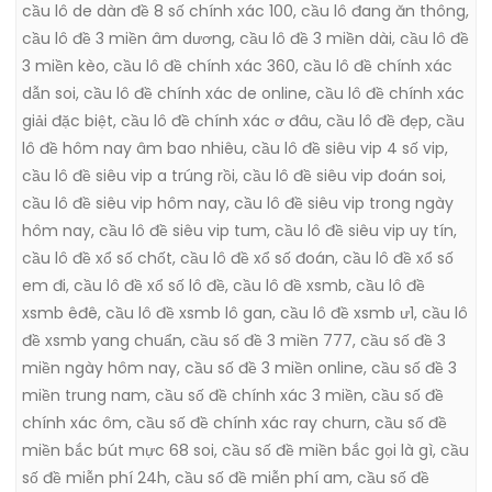
cầu lô de dàn đề 8 số chính xác 100
,
cầu lô đang ăn thông
,
cầu lô đề 3 miền âm dương
,
cầu lô đề 3 miền dài
,
cầu lô đề
3 miền kèo
,
cầu lô đề chính xác 360
,
cầu lô đề chính xác
dẫn soi
,
cầu lô đề chính xác de online
,
cầu lô đề chính xác
giải đặc biệt
,
cầu lô đề chính xác ơ đâu
,
cầu lô đề đẹp
,
cầu
lô đề hôm nay âm bao nhiêu
,
cầu lô đề siêu vip 4 số vip
,
cầu lô đề siêu vip a trúng rồi
,
cầu lô đề siêu vip đoán soi
,
cầu lô đề siêu vip hôm nay
,
cầu lô đề siêu vip trong ngày
hôm nay
,
cầu lô đề siêu vip tum
,
cầu lô đề siêu vip uy tín
,
cầu lô đề xổ số chốt
,
cầu lô đề xổ số đoán
,
cầu lô đề xổ số
em đi
,
cầu lô đề xổ số lô đề
,
cầu lô đề xsmb
,
cầu lô đề
xsmb êđê
,
cầu lô đề xsmb lô gan
,
cầu lô đề xsmb ư1
,
cầu lô
đề xsmb yang chuẩn
,
cầu số đề 3 miền 777
,
cầu số đề 3
miền ngày hôm nay
,
cầu số đề 3 miền online
,
cầu số đề 3
miền trung nam
,
cầu số đề chính xác 3 miền
,
cầu số đề
chính xác ôm
,
cầu số đề chính xác ray churn
,
cầu số đề
miền bắc bút mực 68 soi
,
cầu số đề miền bắc gọi là gì
,
cầu
số đề miễn phí 24h
,
cầu số đề miễn phí am
,
cầu số đề