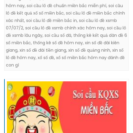
hôm nay
,
soi cầu lô đề chuẩn miền bắc miễn phí
,
soi cầu
lô đề kết quả xổ số miền bắc
,
soi cầu lô đề miền bắc chính
xác nhất
,
soi cầu lô đề miền bắc in
,
soi cầu lô đề xsmb
07/07/2
,
soi cầu lô đề xsmb chính xác hôm nay
,
soi cầu lô
đề xsmb lâu ngày
,
soi cầu số đá
,
thống kê kết quả dàn đề 6
số miền bắc
,
thống kê số đề hôm nay
,
xin số đề đài kiên
giang
,
xin số đề đài tiền giang
,
xin số đề quảng ninh
,
xin số
lô đề hôm nay
,
xổ số đề
,
xổ số miền bắc hôm nay đánh đề
con gì