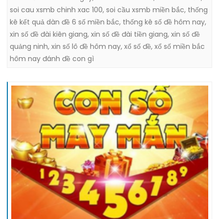
soi cau xsmb chinh xac 100
,
soi cầu xsmb miền bắc
,
thống
kê kết quả dàn đề 6 số miền bắc
,
thống kê số đề hôm nay
,
xin số đề đài kiên giang
,
xin số đề đài tiền giang
,
xin số đề
quảng ninh
,
xin số lô đề hôm nay
,
xổ số đề
,
xổ số miền bắc
hôm nay đánh đề con gì