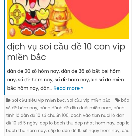
dịch vụ soi cầu đề 10 con víp
miền bắc
dàn de 20 số hôm nay, dàn de 36 số bất bại hôm
nay, số đề hôm nay, số dề hôm nay, xin số de miền
bắc hôm nay, dàn…
Read more »
Soi cầu siêu vip miền bắc
,
Soi cầu vip miền bắc
báo
số đề hôm nay
,
cách đánh đề đầu đuôi miền nam
,
cách
tính lô dàn đề 10 số chuẩn 100
,
cách vào tiền nuôi lô dàn
đề 10 số 5 ngày
,
cap lo bach thu dep nhat hom nay
,
cap lo
bach thu hom nay
,
cặp lô dàn đề 10 số ngày hôm nay
,
cầu