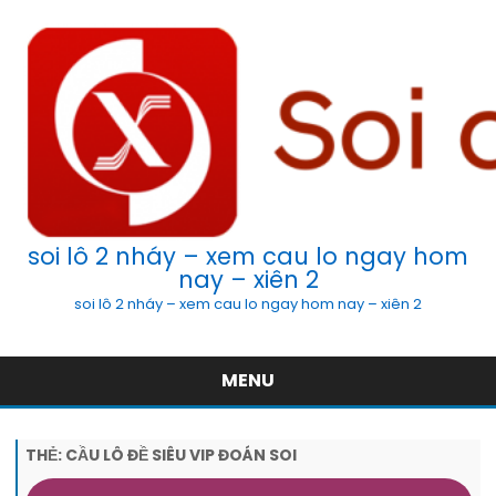
soi lô 2 nháy – xem cau lo ngay hom
nay – xiên 2
soi lô 2 nháy – xem cau lo ngay hom nay – xiên 2
MENU
Skip
to
content
THẺ:
CẦU LÔ ĐỀ SIÊU VIP ĐOÁN SOI