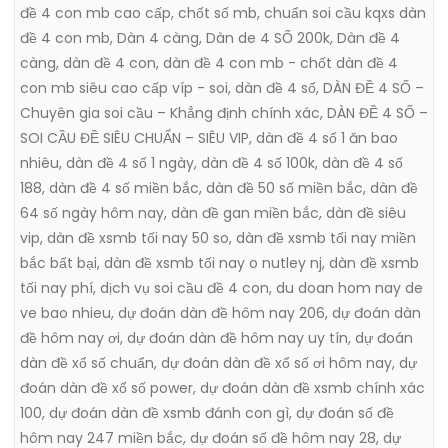
đề 4 con mb cao cấp
,
chốt số mb
,
chuẩn soi cầu kqxs dàn
đề 4 con mb
,
Dàn 4 càng
,
Dàn de 4 SỐ 200k
,
Dàn đề 4
càng
,
dàn đề 4 con
,
dàn đề 4 con mb - chốt dàn đề 4
con mb siêu cao cấp víp - soi
,
dàn đề 4 số
,
DÀN ĐỀ 4 SỐ –
Chuyên gia soi cầu – Khẳng định chính xác
,
DÀN ĐỀ 4 SỐ –
SOI CẦU ĐỀ SIÊU CHUẨN – SIÊU VIP
,
dàn đề 4 số 1 ăn bao
nhiêu
,
dàn đề 4 số 1 ngày
,
dàn đề 4 số 100k
,
dàn đề 4 số
188
,
dàn đề 4 số miền bắc
,
dàn đề 50 số miền bắc
,
dàn đề
64 số ngày hôm nay
,
dàn đề gan miền bắc
,
dàn đề siêu
vip
,
dàn đề xsmb tối nay 50 so
,
dàn đề xsmb tối nay miền
bắc bất bại
,
dàn đề xsmb tối nay o nutley nj
,
dàn đề xsmb
tối nay phí
,
dịch vụ soi cầu đề 4 con
,
du doan hom nay de
ve bao nhieu
,
dự đoán dàn đề hôm nay 206
,
dự đoán dàn
đề hôm nay ơi
,
dự đoán dàn đề hôm nay uy tín
,
dự đoán
dàn đề xổ số chuẩn
,
dự đoán dàn đề xổ số ơi hôm nay
,
dự
đoán dàn đề xổ số power
,
dự đoán dàn đề xsmb chính xác
100
,
dự đoán dàn đề xsmb đánh con gì
,
dự đoán số đề
hôm nay 247 miền bắc
,
dự đoán số đề hôm nay 28
,
dự