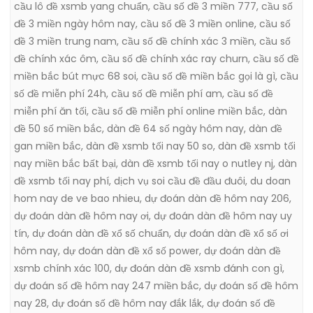
cầu lô đề xsmb yang chuẩn
,
cầu số đề 3 miền 777
,
cầu số
đề 3 miền ngày hôm nay
,
cầu số đề 3 miền online
,
cầu số
đề 3 miền trung nam
,
cầu số đề chính xác 3 miền
,
cầu số
đề chính xác ôm
,
cầu số đề chính xác ray churn
,
cầu số đề
miền bắc bút mực 68 soi
,
cầu số đề miền bắc gọi là gì
,
cầu
số đề miễn phí 24h
,
cầu số đề miễn phí am
,
cầu số đề
miễn phí ăn tối
,
cầu số đề miễn phí online miền bắc
,
dàn
đề 50 số miền bắc
,
dàn đề 64 số ngày hôm nay
,
dàn đề
gan miền bắc
,
dàn đề xsmb tối nay 50 so
,
dàn đề xsmb tối
nay miền bắc bất bại
,
dàn đề xsmb tối nay o nutley nj
,
dàn
đề xsmb tối nay phí
,
dịch vụ soi cầu đề đầu đuôi
,
du doan
hom nay de ve bao nhieu
,
dự đoán dàn đề hôm nay 206
,
dự đoán dàn đề hôm nay ơi
,
dự đoán dàn đề hôm nay uy
tín
,
dự đoán dàn đề xổ số chuẩn
,
dự đoán dàn đề xổ số ơi
hôm nay
,
dự đoán dàn đề xổ số power
,
dự đoán dàn đề
xsmb chính xác 100
,
dự đoán dàn đề xsmb đánh con gì
,
dự đoán số đề hôm nay 247 miền bắc
,
dự đoán số đề hôm
nay 28
,
dự đoán số đề hôm nay đắk lắk
,
dự đoán số đề