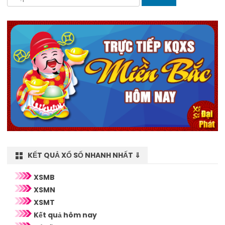
KẾT QUẢ XỔ SỐ NHANH NHẤT ⇓
XSMB
XSMN
XSMT
Kết quả hôm nay