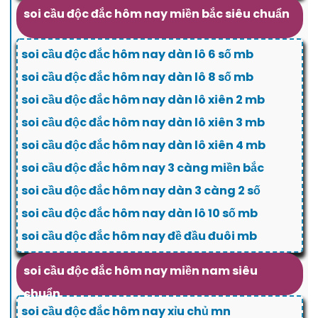
soi cầu độc đắc hôm nay miền bắc siêu chuẩn
soi cầu độc đắc hôm nay dàn lô 6 số mb
soi cầu độc đắc hôm nay dàn lô 8 số mb
soi cầu độc đắc hôm nay dàn lô xiên 2 mb
soi cầu độc đắc hôm nay dàn lô xiên 3 mb
soi cầu độc đắc hôm nay dàn lô xiên 4 mb
soi cầu độc đắc hôm nay 3 càng miền bắc
soi cầu độc đắc hôm nay dàn 3 càng 2 số
soi cầu độc đắc hôm nay dàn lô 10 số mb
soi cầu độc đắc hôm nay đề đầu đuôi mb
soi cầu độc đắc hôm nay miền nam siêu
chuẩn
soi cầu độc đắc hôm nay xỉu chủ mn