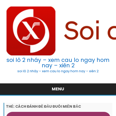
soi lô 2 nháy – xem cau lo ngay hom
nay – xiên 2
soi lô 2 nháy – xem cau lo ngay hom nay – xiên 2
MENU
Skip
to
content
THẺ:
CÁCH ĐÁNH ĐỀ ĐẦU ĐUÔI MIỀN BẮC