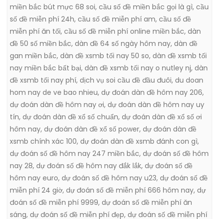
miền bắc bút mực 68 soi
,
cầu số đề miền bắc gọi là gì
,
cầu
số đề miễn phí 24h
,
cầu số đề miễn phí am
,
cầu số đề
miễn phí ăn tối
,
cầu số đề miễn phí online miền bắc
,
dàn
đề 50 số miền bắc
,
dàn đề 64 số ngày hôm nay
,
dàn đề
gan miền bắc
,
dàn đề xsmb tối nay 50 so
,
dàn đề xsmb tối
nay miền bắc bất bại
,
dàn đề xsmb tối nay o nutley nj
,
dàn
đề xsmb tối nay phí
,
dịch vụ soi cầu đề đầu đuôi
,
du doan
hom nay de ve bao nhieu
,
dự đoán dàn đề hôm nay 206
,
dự đoán dàn đề hôm nay ơi
,
dự đoán dàn đề hôm nay uy
tín
,
dự đoán dàn đề xổ số chuẩn
,
dự đoán dàn đề xổ số ơi
hôm nay
,
dự đoán dàn đề xổ số power
,
dự đoán dàn đề
xsmb chính xác 100
,
dự đoán dàn đề xsmb đánh con gì
,
dự đoán số đề hôm nay 247 miền bắc
,
dự đoán số đề hôm
nay 28
,
dự đoán số đề hôm nay đắk lắk
,
dự đoán số đề
hôm nay euro
,
dự đoán số đề hôm nay u23
,
dự đoán số đề
miễn phí 24 giờ
,
dự đoán số đề miễn phí 666 hôm nay
,
dự
đoán số đề miễn phí 9999
,
dự đoán số đề miễn phí ăn
sáng
,
dự đoán số đề miễn phí đẹp
,
dự đoán số đề miễn phí