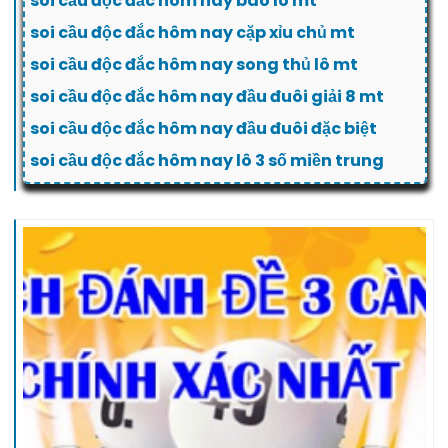
soi cầu độc đắc hôm nay bao lô mt
soi cầu độc đắc hôm nay cặp xỉu chủ mt
soi cầu độc đắc hôm nay song thủ lô mt
soi cầu độc đắc hôm nay đầu đuôi giải 8 mt
soi cầu độc đắc hôm nay đầu đuôi đặc biệt
soi cầu độc đắc hôm nay lô 3 số miền trung