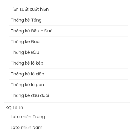
Tần suất xuất hiện
Thống kê Tổng
Thống kê Đầu – Đuôi
Thống kê Đuôi
Thống kê Đầu
Thống kê lô kép
Thống kê lô xiên
Thống kê lô gan
Thống kê đầu đuôi
KQ Lô tô
Loto miền Trung
Loto miền Nam