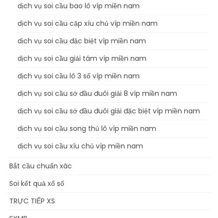
dịch vụ soi cầu bao lô víp miền nam
dịch vụ soi cầu cặp xíu chủ víp miền nam
dịch vụ soi cầu đặc biệt víp miền nam
dịch vụ soi cầu giải tám víp miền nam
dịch vụ soi cầu lô 3 số víp miền nam
dịch vụ soi cầu sớ đầu đuôi giải 8 víp miền nam
dịch vụ soi cầu sớ đầu đuôi giải đặc biệt víp miền nam
dịch vụ soi cầu song thủ lô víp miền nam
dịch vụ soi cầu xíu chủ víp miền nam
Bắt cầu chuẩn xác
Soi kết quả xổ số
TRỰC TIẾP XS