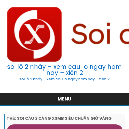
soi lô 2 nháy – xem cau lo ngay hom
nay – xiên 2
soi lô 2 nháy – xem cau lo ngay hom nay – xiên 2
MENU
Skip
to
content
THẺ:
SOI CẦU 3 CÀNG XSMB SIÊU CHUẨN GIỜ VÀNG