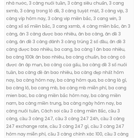
nhà nước
,
3 càng nuôi tuần
,
3 càng siêu chuẩn
,
3 cang
sxmb
,
3 càng trong lô đề
,
3 càng tuyệt mật
,
3 càng vip
,
3
càng víp hôm nay
,
3 càng vip miền bắc
,
3 cang win
,
3
càng xổ số miền bắc
,
3 cang xsmb
,
4 càng miền bắc
,
ăn 3
càng
,
ăn 3 càng được bao nhiêu
,
ăn ba càng
,
ăn đề 3
càng
,
ăn đề 3 càng đánh 3 càng trúng 2 số đầu
,
ăn đề 3
càng được bao nhiêu
,
ba cang
,
ba càng 1 ăn bao nhiêu
,
ba càng 100k ăn bao nhiêu
,
ba càng chuẩn
,
ba càng có
được ăn áp mạn
,
ba càng của gấu
,
ba càng đề 3 số nuôi
tuần
,
ba càng đề ăn bao nhiêu
,
ba càng đẹp nhất hôm
nay
,
ba càng hôm nay
,
ba càng hôm qua
,
ba càng là gì
,
ba càng lô
,
ba cang mb
,
ba càng mb miễn phí
,
ba cang
mien bac
,
ba càng miền bắc hôm nay
,
ba càng miền
nam
,
ba càng miền trung
,
ba càng ngày hôm nay
,
ba
càng nuôi tuần
,
Cách soi cầu 3 càng miền Bắc
,
cầu 3
càng
,
cầu 3 càng 247
,
cầu 3 càng 247 24h
,
cầu 3 càng
247 exchange rate
,
cầu 3 càng 247 gì
,
cầu 3 càng 247
hôm nay miễn phí
,
cầu 3 càng chính xác 100
,
cầu 3 càng