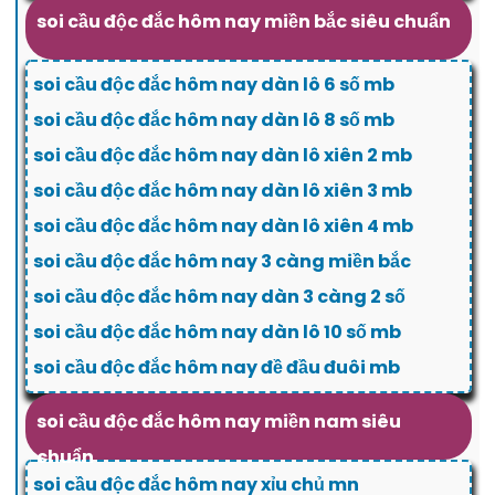
soi cầu độc đắc hôm nay miền bắc siêu chuẩn
soi cầu độc đắc hôm nay dàn lô 6 số mb
soi cầu độc đắc hôm nay dàn lô 8 số mb
soi cầu độc đắc hôm nay dàn lô xiên 2 mb
soi cầu độc đắc hôm nay dàn lô xiên 3 mb
soi cầu độc đắc hôm nay dàn lô xiên 4 mb
soi cầu độc đắc hôm nay 3 càng miền bắc
soi cầu độc đắc hôm nay dàn 3 càng 2 số
soi cầu độc đắc hôm nay dàn lô 10 số mb
soi cầu độc đắc hôm nay đề đầu đuôi mb
soi cầu độc đắc hôm nay miền nam siêu
chuẩn
soi cầu độc đắc hôm nay xỉu chủ mn