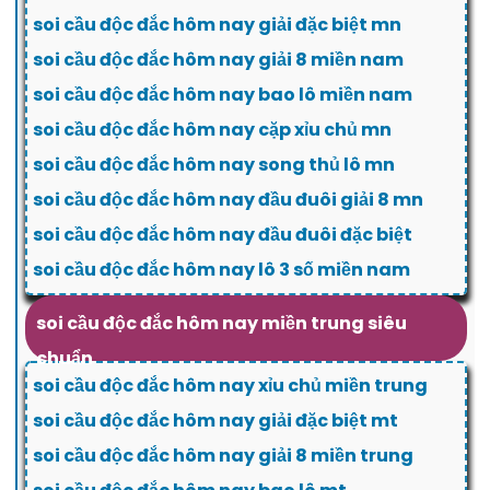
soi cầu độc đắc hôm nay giải đặc biệt mn
soi cầu độc đắc hôm nay giải 8 miền nam
soi cầu độc đắc hôm nay bao lô miền nam
soi cầu độc đắc hôm nay cặp xỉu chủ mn
soi cầu độc đắc hôm nay song thủ lô mn
soi cầu độc đắc hôm nay đầu đuôi giải 8 mn
soi cầu độc đắc hôm nay đầu đuôi đặc biệt
soi cầu độc đắc hôm nay lô 3 số miền nam
soi cầu độc đắc hôm nay miền trung siêu
chuẩn
soi cầu độc đắc hôm nay xỉu chủ miền trung
soi cầu độc đắc hôm nay giải đặc biệt mt
soi cầu độc đắc hôm nay giải 8 miền trung