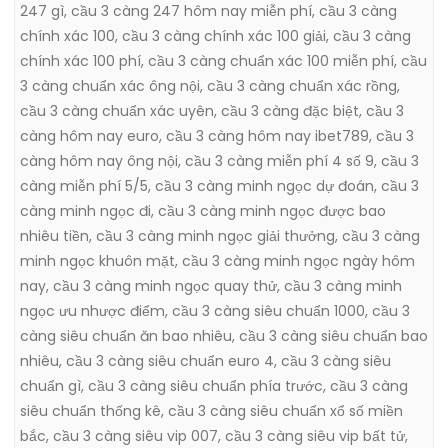
247 gì
,
cầu 3 càng 247 hôm nay miễn phí
,
cầu 3 càng
chính xác 100
,
cầu 3 càng chính xác 100 giải
,
cầu 3 càng
chính xác 100 phí
,
cầu 3 càng chuẩn xác 100 miễn phí
,
cầu
3 càng chuẩn xác ông nội
,
cầu 3 càng chuẩn xác rồng
,
cầu 3 càng chuẩn xác uyên
,
cầu 3 càng đặc biệt
,
cầu 3
càng hôm nay euro
,
cầu 3 càng hôm nay ibet789
,
cầu 3
càng hôm nay ông nội
,
cầu 3 càng miễn phí 4 số 9
,
cầu 3
càng miễn phí 5/5
,
cầu 3 càng minh ngọc dự đoán
,
cầu 3
càng minh ngọc đi
,
cầu 3 càng minh ngọc được bao
nhiêu tiền
,
cầu 3 càng minh ngọc giải thưởng
,
cầu 3 càng
minh ngọc khuôn mặt
,
cầu 3 càng minh ngọc ngày hôm
nay
,
cầu 3 càng minh ngọc quay thử
,
cầu 3 càng minh
ngọc ưu nhược điểm
,
cầu 3 càng siêu chuẩn 1000
,
cầu 3
càng siêu chuẩn ăn bao nhiêu
,
cầu 3 càng siêu chuẩn bao
nhiêu
,
cầu 3 càng siêu chuẩn euro 4
,
cầu 3 càng siêu
chuẩn gì
,
cầu 3 càng siêu chuẩn phía trước
,
cầu 3 càng
siêu chuẩn thống kê
,
cầu 3 càng siêu chuẩn xổ số miền
bắc
,
cầu 3 càng siêu vip 007
,
cầu 3 càng siêu vip bất tử
,