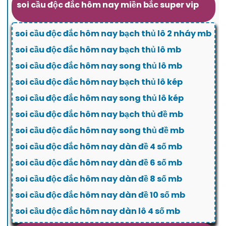
soi cầu độc đắc hôm nay miền bắc super vip
soi cầu độc đắc hôm nay bạch thủ lô 2 nháy mb
soi cầu độc đắc hôm nay bạch thủ lô mb
soi cầu độc đắc hôm nay song thủ lô mb
soi cầu độc đắc hôm nay bạch thủ lô kép
soi cầu độc đắc hôm nay song thủ lô kép
soi cầu độc đắc hôm nay bạch thủ đề mb
soi cầu độc đắc hôm nay song thủ đề mb
soi cầu độc đắc hôm nay dàn đề 4 số mb
soi cầu độc đắc hôm nay dàn đề 6 số mb
soi cầu độc đắc hôm nay dàn đề 8 số mb
soi cầu độc đắc hôm nay dàn đề 10 số mb
soi cầu độc đắc hôm nay dàn lô 4 số mb