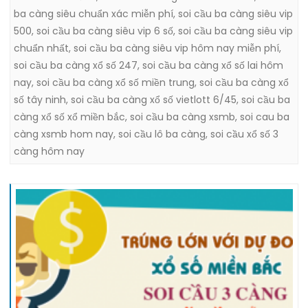
ba càng siêu chuẩn xác miễn phí
,
soi cầu ba càng siêu vip
500
,
soi cầu ba càng siêu vip 6 số
,
soi cầu ba càng siêu vip
chuẩn nhất
,
soi cầu ba càng siêu vip hôm nay miễn phí
,
soi cầu ba càng xổ số 247
,
soi cầu ba càng xổ số lai hôm
nay
,
soi cầu ba càng xổ số miền trung
,
soi cầu ba càng xổ
số tây ninh
,
soi cầu ba càng xổ số vietlott 6/45
,
soi cầu ba
càng xổ số xổ miền bắc
,
soi cầu ba càng xsmb
,
soi cau ba
càng xsmb hom nay
,
soi cầu lô ba càng
,
soi cầu xổ số 3
càng hôm nay