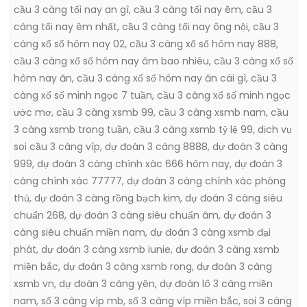
cầu 3 càng tối nay an gì
,
cầu 3 càng tối nay êm
,
cầu 3
càng tối nay êm nhất
,
cầu 3 càng tối nay ông nội
,
cầu 3
càng xổ số hôm nay 02
,
cầu 3 càng xổ số hôm nay 888
,
cầu 3 càng xổ số hôm nay âm bao nhiêu
,
cầu 3 càng xổ số
hôm nay ăn
,
cầu 3 càng xổ số hôm nay ăn cái gì
,
cầu 3
càng xổ số minh ngọc 7 tuần
,
cầu 3 càng xổ số minh ngọc
ước mơ
,
cầu 3 càng xsmb 99
,
cầu 3 càng xsmb nam
,
cầu
3 càng xsmb trong tuần
,
cầu 3 càng xsmb tỷ lệ 99
,
dịch vụ
soi cầu 3 càng víp
,
dự đoán 3 càng 8888
,
dự đoán 3 càng
999
,
dự đoán 3 càng chính xác 666 hôm nay
,
dự đoán 3
càng chính xác 77777
,
dự đoán 3 càng chính xác phòng
thủ
,
dự đoán 3 càng rồng bạch kim
,
dự đoán 3 càng siêu
chuẩn 268
,
dự đoán 3 càng siêu chuẩn âm
,
dự đoán 3
càng siêu chuẩn miền nam
,
dự đoán 3 càng xsmb đại
phát
,
dự đoán 3 càng xsmb iunie
,
dự đoán 3 càng xsmb
miền bắc
,
dự đoán 3 càng xsmb rong
,
dự đoán 3 càng
xsmb vn
,
dự đoán 3 càng yên
,
dự đoán lô 3 càng miền
nam
,
số 3 càng víp mb
,
số 3 càng víp miền bắc
,
soi 3 càng