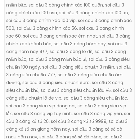
miền bắc
,
soi cầu 3 càng chính xác 100 quân
,
soi cầu 3
càng chính xác 100 usa
,
soi cầu 3 càng chính xác 100 ưu
,
soi cầu 3 càng chính xác 100 vip
,
soi cau 3 cang chinh xac
500
,
soi cầu 3 càng chính xác 56
,
soi cau 3 cang chinh
xac 60
,
soi cau 3 cang chinh xac êm nhat
,
soi cầu 3 càng
chinh xac khánh hòa
,
soi cầu 3 càng hôm nay
,
soi cau 3
cang hom nay 4/7
,
soi cầu 3 càng lô đề
,
soi cầu 3 càng
miền bắc
,
soi cầu 3 càng miền bắc ưi
,
soi cầu 3 càng siêu
chuẩn 100 ngày
,
soi cầu 3 càng siêu chuẩn 3 miền
,
soi cầu
3 càng siêu chuẩn 777
,
soi cầu 3 càng siêu chuẩn âm
dương
,
soi cầu 3 càng siêu chuẩn euro
,
soi cầu 3 càng
siêu chuẩn khổ
,
soi cầu 3 càng siêu chuẩn lâu về
,
soi cầu 3
càng siêu chuẩn lô de vip
,
soi cầu 3 càng siêu chuẩn lộc
,
soi cau 3 cang sieu vip dong nai
,
soi cầu 3 càng sieu vip
lắk
,
soi cầu 3 càng vip tây ninh
,
soi cầu 3 càng vip yen
,
soi
cầu 3 càng xổ số 26
,
soi cầu 3 càng xổ số 9999
,
soi cầu 3
càng xổ số an giang hôm nay
,
soi cầu 3 càng xổ số cà
mau hôm nay
,
soi cầu 3 càng xổ số đà nẵng
,
soi cầu 3