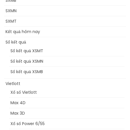
SXMB
SXMN
SXMT
Kết quả hôm nay
Sổ kết quả
Sổ kết quả XSMT
Sổ kết quả XSMN
Sổ kết quả XSMB
Vietlott
Xổ số Vietlott
Max 4D
Max 3D
Xổ số Power 6/55