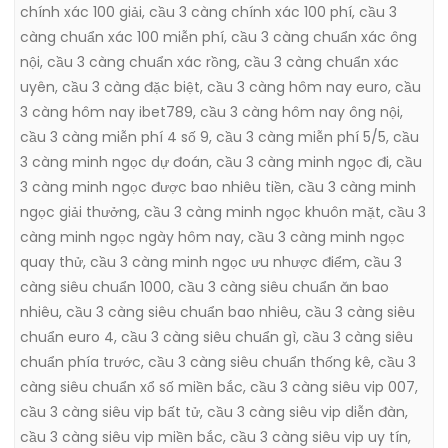
chính xác 100 giải
,
cầu 3 càng chính xác 100 phí
,
cầu 3
càng chuẩn xác 100 miễn phí
,
cầu 3 càng chuẩn xác ông
nội
,
cầu 3 càng chuẩn xác rồng
,
cầu 3 càng chuẩn xác
uyên
,
cầu 3 càng đặc biệt
,
cầu 3 càng hôm nay euro
,
cầu
3 càng hôm nay ibet789
,
cầu 3 càng hôm nay ông nội
,
cầu 3 càng miễn phí 4 số 9
,
cầu 3 càng miễn phí 5/5
,
cầu
3 càng minh ngọc dự đoán
,
cầu 3 càng minh ngọc đi
,
cầu
3 càng minh ngọc được bao nhiêu tiền
,
cầu 3 càng minh
ngọc giải thưởng
,
cầu 3 càng minh ngọc khuôn mặt
,
cầu 3
càng minh ngọc ngày hôm nay
,
cầu 3 càng minh ngọc
quay thử
,
cầu 3 càng minh ngọc ưu nhược điểm
,
cầu 3
càng siêu chuẩn 1000
,
cầu 3 càng siêu chuẩn ăn bao
nhiêu
,
cầu 3 càng siêu chuẩn bao nhiêu
,
cầu 3 càng siêu
chuẩn euro 4
,
cầu 3 càng siêu chuẩn gì
,
cầu 3 càng siêu
chuẩn phía trước
,
cầu 3 càng siêu chuẩn thống kê
,
cầu 3
càng siêu chuẩn xổ số miền bắc
,
cầu 3 càng siêu vip 007
,
cầu 3 càng siêu vip bất tử
,
cầu 3 càng siêu vip diễn đàn
,
cầu 3 càng siêu vip miền bắc
,
cầu 3 càng siêu vip uy tín
,