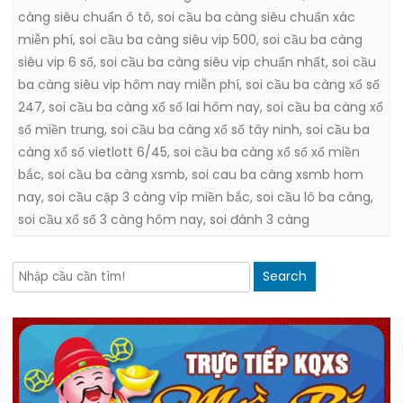
càng siêu chuẩn ô tô
,
soi cầu ba càng siêu chuẩn xác
miễn phí
,
soi cầu ba càng siêu vip 500
,
soi cầu ba càng
siêu vip 6 số
,
soi cầu ba càng siêu vip chuẩn nhất
,
soi cầu
ba càng siêu vip hôm nay miễn phí
,
soi cầu ba càng xổ số
247
,
soi cầu ba càng xổ số lai hôm nay
,
soi cầu ba càng xổ
số miền trung
,
soi cầu ba càng xổ số tây ninh
,
soi cầu ba
càng xổ số vietlott 6/45
,
soi cầu ba càng xổ số xổ miền
bắc
,
soi cầu ba càng xsmb
,
soi cau ba càng xsmb hom
nay
,
soi cầu cặp 3 càng víp miền bắc
,
soi cầu lô ba càng
,
soi cầu xổ số 3 càng hôm nay
,
soi đánh 3 càng
Search