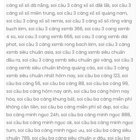
càng xổ số đà nẵng
,
soi cầu 3 càng xổ số đắk lắk
,
soi cầu 3
càng xổ số miền trung
,
soi cầu 3 càng xổ số quảng nam
,
soi cầu 3 càng xổ số remix
,
soi cầu 3 càng xổ số rồng vàng
bạch kim
,
soi cầu 3 càng xsmb 366
,
soi cau 3 cang xsmb
4 so
,
soi cau 3 cang xsmb 666
,
soi cau 3 cang xsmb đai
phat
,
soi cầu 3 càng xsmb rong bach kim
,
soi cầu 3 càng
xsmb siêu chuẩn asia
,
soi cầu 3 càng xsmb siêu chuẩn
đầu ra
,
soi cầu 3 càng xsmb siêu chuẩn giờ vàng
,
soi cầu 3
càng xsmb siêu chuẩn không quảng cáo
,
soi cầu 3 càng
xsmb siêu chuẩn nhất hôm nay
,
soi cầu ba càng 123
,
soi
cầu ba càng 56
,
soi cầu ba càng 88
,
soi cầu ba càng 99
,
soi cầu ba càng hôm nay anh
,
soi cầu ba càng hôm nay
hòa
,
soi cầu ba càng khung bất
,
soi cầu ba càng miễn phí
không cần tiền
,
soi cầu ba càng miễn phí số đẹp
,
soi cầu
ba càng minh ngọc 24h
,
soi cầu ba càng minh ngọc 888
,
soi cầu ba càng minh ngọc ok
,
soi cầu ba càng minh ngọc
tum
,
soi cầu ba càng minh ngọc ưu
,
soi cầu ba càng siêu
chuẩn 789
,
soi cầu ba càng siêu chuẩn ơ đâu
,
soi cầu ba