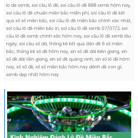
lo de xsmb
,
soi cầu lô đề
,
soi cầu lô đề 888 xsmb hôm nay
,
soi cầu lô đề chuẩn miền bắc miễn phí
,
soi cầu lô đề kết
quả xổ số miền bắc
,
soi cầu lô đề miền bắc chính xác nhất
,
soi cầu lô đề miền bắc in
,
soi cầu lô đề xsmb 07/07/2
,
soi
cầu lô đề xsmb chính xác hôm nay
,
soi cầu lô đề xsmb lâu
ngày
,
soi cầu số đá
,
thống kê kết quả dàn đề 6 số miền
bắc
,
thống kê số đề hôm nay
,
xin số đề đài kiên giang
,
xin
số đề đài tiền giang
,
xin số đề quảng ninh
,
xin số lô đề hôm
nay
,
xổ số đề
,
xổ số miền bắc hôm nay đánh đề con gì
,
xsmb đẹp nhất hôm nay