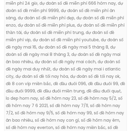
miễn phí 24 giờ
,
dự đoán số đề miễn phí 666 hôm nay
,
dự
đoán số đề miễn phí 9999
,
dự đoán số đề miễn phí ăn
sáng
,
dự đoán số đề miễn phí đẹp
,
dự đoán số đề miễn phí
enzo
,
dự đoán số đề miễn phí plus
,
dự đoán số đề miễn phí
thần tài
,
dự đoán số đề miễn phí trung
,
dự đoán số đề
miễn phí vip
,
dự đoán số đề miễn phí youtube
,
dự đoán số
đề ngày mai 16
,
dự đoán số đề ngày mai 5 tháng 8
,
dự
đoán số đề ngày mai 8 tháng 3
,
dự đoán số đề ngày mai
ăn bao nhiêu
,
dự đoán số đề ngày mai cách
,
dự đoán số
đề ngày mai duy nhất
,
dự đoán số đề ngày mai i atlantic
city
,
dự đoán số đề tối nay hòa
,
dự đoán số đề tối nay ok
,
đề 8 con víp miền bắc
,
đề đầu đuôi 096
,
đề đầu đuôi 99
,
đề
đầu đuôi 9999
,
đề đầu đuôi miền trung
,
đề đầu đuôi quạt
,
lo dep hom nay
,
số đề hôm nay 23
,
số đề hôm nay 5/2
,
số
đề hôm nay 7 6 2021
,
số đề hôm nay 7/11
,
số đề hôm nay
7/2
,
số đề hôm nay 9/5
,
số đề hôm nay 99
,
số đề hôm nay
ăn bao nhiêu
,
số đề hôm nay con gì
,
số đề hôm nay êm
,
số đề hôm nay everton
,
số đề hôm nay miền bắc
,
số đề