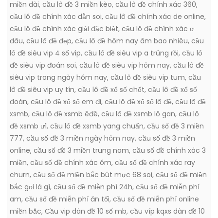
miền dài
,
cầu lô đề 3 miền kèo
,
cầu lô đề chính xác 360
,
cầu lô đề chính xác dẫn soi
,
cầu lô đề chính xác de online
,
cầu lô đề chính xác giải đặc biệt
,
cầu lô đề chính xác ơ
đâu
,
cầu lô đề đẹp
,
cầu lô đề hôm nay âm bao nhiêu
,
cầu
lô đề siêu vip 4 số vip
,
cầu lô đề siêu vip a trúng rồi
,
cầu lô
đề siêu vip đoán soi
,
cầu lô đề siêu vip hôm nay
,
cầu lô đề
siêu vip trong ngày hôm nay
,
cầu lô đề siêu vip tum
,
cầu
lô đề siêu vip uy tín
,
cầu lô đề xổ số chốt
,
cầu lô đề xổ số
đoán
,
cầu lô đề xổ số em đi
,
cầu lô đề xổ số lô đề
,
cầu lô đề
xsmb
,
cầu lô đề xsmb êđê
,
cầu lô đề xsmb lô gan
,
cầu lô
đề xsmb ư1
,
cầu lô đề xsmb yang chuẩn
,
cầu số đề 3 miền
777
,
cầu số đề 3 miền ngày hôm nay
,
cầu số đề 3 miền
online
,
cầu số đề 3 miền trung nam
,
cầu số đề chính xác 3
miền
,
cầu số đề chính xác ôm
,
cầu số đề chính xác ray
churn
,
cầu số đề miền bắc bút mực 68 soi
,
cầu số đề miền
bắc gọi là gì
,
cầu số đề miễn phí 24h
,
cầu số đề miễn phí
am
,
cầu số đề miễn phí ăn tối
,
cầu số đề miễn phí online
miền bắc
,
Cầu vip dàn đề 10 số mb
,
cầu víp kqxs dàn đề 10