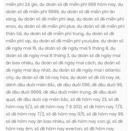
miễn phí 24 giờ
,
dự đoán số đề miễn phí 666 hôm nay
,
dự
đoán số đề miễn phí 9999
,
dự đoán số đề miễn phí ăn
sáng
,
dự đoán số đề miễn phí đẹp
,
dự đoán số đề miễn phí
enzo
,
dự đoán số đề miễn phí plus
,
dự đoán số đề miễn phí
thần tài
,
dự đoán số đề miễn phí trung
,
dự đoán số đề
miễn phí vip
,
dự đoán số đề miễn phí youtube
,
dự đoán số
đề ngày mai 16
,
dự đoán số đề ngày mai 5 tháng 8
,
dự
đoán số đề ngày mai 8 tháng 3
,
dự đoán số đề ngày mai
ăn bao nhiêu
,
dự đoán số đề ngày mai cách
,
dự đoán số
đề ngày mai duy nhất
,
dự đoán số đề ngày mai i atlantic
city
,
dự đoán số đề tối nay hòa
,
dự đoán số đề tối nay ok
,
đánh đầu đuôi miền Bắc
,
đề đầu đuôi 096
,
đề đầu đuôi 99
,
đề đầu đuôi 9999
,
đề đầu đuôi miền trung
,
đề đầu đuôi
quạt
,
đề đầu đuôi víp miền bắc
,
số đề hôm nay 23
,
số đề
hôm nay 5/2
,
số đề hôm nay 7 6 2021
,
số đề hôm nay 7/11
,
số đề hôm nay 7/2
,
số đề hôm nay 9/5
,
số đề hôm nay 99
,
số đề hôm nay ăn bao nhiêu
,
số đề hôm nay con gì
,
số đề
hôm nay êm
,
số đề hôm nay everton
,
số đề hôm nay