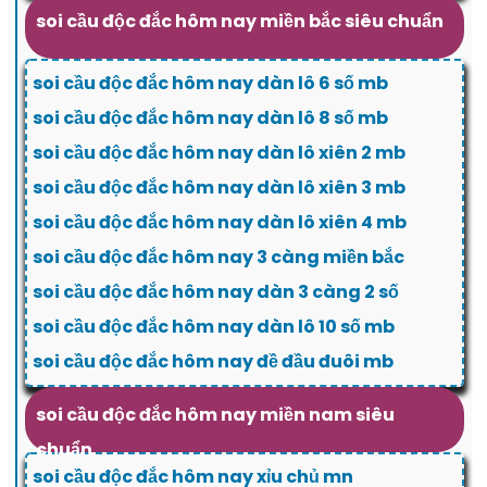
soi cầu độc đắc hôm nay miền bắc siêu chuẩn
soi cầu độc đắc hôm nay dàn lô 6 số mb
soi cầu độc đắc hôm nay dàn lô 8 số mb
soi cầu độc đắc hôm nay dàn lô xiên 2 mb
soi cầu độc đắc hôm nay dàn lô xiên 3 mb
soi cầu độc đắc hôm nay dàn lô xiên 4 mb
soi cầu độc đắc hôm nay 3 càng miền bắc
soi cầu độc đắc hôm nay dàn 3 càng 2 số
soi cầu độc đắc hôm nay dàn lô 10 số mb
soi cầu độc đắc hôm nay đề đầu đuôi mb
soi cầu độc đắc hôm nay miền nam siêu
chuẩn
soi cầu độc đắc hôm nay xỉu chủ mn