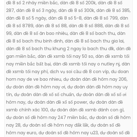
đề 8 số 2 nháy miền bắc
,
dàn đề 8 số 200k
,
dàn đề 8 số
287
,
dàn đề 8 số 3 ngày
,
dàn đề 8 số 300k
,
dàn đề 8 số 385
,
dàn đề 8 số 5 ngày
,
dàn đề 8 số 5-8
,
dàn đề 8 số 799
,
dàn
đề 8 số 8789
,
dàn đề 8 số 88
,
dàn đề 8 số 888
,
dàn đề 8 số
99
,
dàn đề 8 số ăn bao nhiêu
,
dàn đề 8 số bach thu
,
dàn
đề 8 số bach thu binh dinh
,
dàn đề 8 số bach thu gia lai
,
dàn đề 8 số bach thu khung 2 ngay lo bach thu dlk
,
dàn đề
gan miền bắc
,
dàn đề xsmb tối nay 50 so
,
dàn đề xsmb tối
nay miền bắc bất bại
,
dàn đề xsmb tối nay o nutley nj
,
dàn
đề xsmb tối nay phí
,
dịch vụ soi cầu đề 8 con víp
,
du doan
hom nay de ve bao nhieu
,
dự đoán dàn đề hôm nay 206
,
dự đoán dàn đề hôm nay ơi
,
dự đoán dàn đề hôm nay uy
tín
,
dự đoán dàn đề xổ số chuẩn
,
dự đoán dàn đề xổ số ơi
hôm nay
,
dự đoán dàn đề xổ số power
,
dự đoán dàn đề
xsmb chính xác 100
,
dự đoán dàn đề xsmb đánh con gì
,
dự đoán số đề hôm nay 247 miền bắc
,
dự đoán số đề hôm
nay 28
,
dự đoán số đề hôm nay đắk lắk
,
dự đoán số đề
hôm nay euro
,
dự đoán số đề hôm nay u23
,
dự đoán số đề