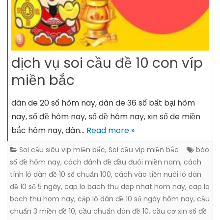
dịch vụ soi cầu đề 10 con víp
miền bắc
dàn de 20 số hôm nay, dàn de 36 số bất bại hôm
nay, số đề hôm nay, số dề hôm nay, xin số de miền
bắc hôm nay, dàn…
Read more »
Soi cầu siêu vip miền bắc
,
Soi cầu vip miền bắc
báo
số đề hôm nay
,
cách đánh đề đầu đuôi miền nam
,
cách
tính lô dàn đề 10 số chuẩn 100
,
cách vào tiền nuôi lô dàn
đề 10 số 5 ngày
,
cap lo bach thu dep nhat hom nay
,
cap lo
bach thu hom nay
,
cặp lô dàn đề 10 số ngày hôm nay
,
cầu
chuẩn 3 miền đề 10
,
cầu chuẩn dàn đề 10
,
cầu cơ xin số đề