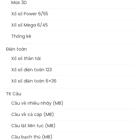
Max 3D
Xổ số Power 6/55
Xổ số Mega 6/45
Thống kê
Điện toán
Xổ số thần tài
Xổ số điện toán 123
Xổ số điện toán 6×36
TK Cầu
Cầu về nhiều nháy (MB)
Cầu về cả cặp (MB)
Cầu lật liên tục (MB)
Cầu bạch thủ (MB)