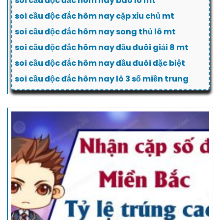
soi cầu độc đắc hôm nay bao lô mt
soi cầu độc đắc hôm nay cặp xỉu chủ mt
soi cầu độc đắc hôm nay song thủ lô mt
soi cầu độc đắc hôm nay đầu đuôi giải 8 mt
soi cầu độc đắc hôm nay đầu đuôi đặc biệt
soi cầu độc đắc hôm nay lô 3 số miền trung