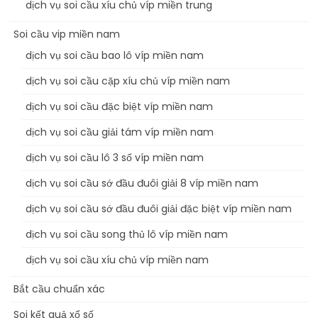
dịch vụ soi cầu xíu chủ víp miền trung
Soi cầu vip miền nam
dịch vụ soi cầu bao lô víp miền nam
dịch vụ soi cầu cặp xíu chủ víp miền nam
dịch vụ soi cầu đặc biệt víp miền nam
dịch vụ soi cầu giải tám víp miền nam
dịch vụ soi cầu lô 3 số víp miền nam
dịch vụ soi cầu sớ đầu đuôi giải 8 víp miền nam
dịch vụ soi cầu sớ đầu đuôi giải đặc biệt víp miền nam
dịch vụ soi cầu song thủ lô víp miền nam
dịch vụ soi cầu xíu chủ víp miền nam
Bắt cầu chuẩn xác
Soi kết quả xổ số