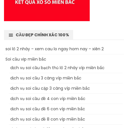
CẦU ĐẸP CHÍNH XÁC 100%
soi lô 2 nháy – xem cau lo ngay hom nay – xiên 2
Soi cầu vip miền bắc
dịch vụ soi cầu bạch thủ lô 2 nháy víp miền bắc
dịch vụ soi cầu 3 càng víp miền bắc
dịch vụ soi cầu cặp 3 càng víp miền bắc
dịch vụ soi cầu đề 4 con víp miền bắc
dịch vụ soi cầu đề 6 con víp miền bắc
dịch vụ soi cầu đề 8 con víp miền bắc