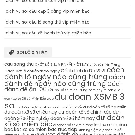
dịch vụ soi cầu đề 8 con víp miền bắc
dịch vụ soi cầu cặp 3 càng víp miền bắc
dịch vụ soi cầu lô song thủ víp miền bắc
dịch vụ soi cầu đề bạch thủ víp miền bắc
SOI LÔ 2 NHÁY
cau song thu
CHỐT ĐỀ SIÊU VIP NHẤT HIỆN NAY
chốt số miền Trung
cách
Cách tính lô De 2021
Cách bắt lô chuẩn theo ngày
đánh lô ngày nào cũng trúng
cách
đánh đề ngày nào cũng trúng
Cách
đánh đề ăn 100
Cầu soi xổ số miền Trung hôm nay ra con gì
du
du doan XSMB 3
doan xo so Xổ số Miền Bắc wap
so
dự đoán xổ số ba miền
dự đoán lô đề xsmb
dự đoán soi cầu lô đề
dự đoán xổ số chiều nay
dự đoán xổ số chính xác
dự
dự đoán
đoán xổ số hà nội
dự đoán xổ số hôm nay
xổ số miền bắc
ket xo so mien
dự đoán xổ số âm dương
bac
ket xo so mien bac truc tiep
kinh nghiệm dự đoán lô đề
Mẹo đánh đề
kết quả xổ số
soi cau lo de chuan 668