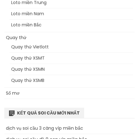
Loto miền Trung
Loto miền Nam
Loto miền Bắc
Quay thử
Quay thử Vietlott
Quay thử XSMT
Quay thử XSMN
Quay thử XSMB
Sổ mơ
KẾT QUẢ SOI CẦU MỚI NHẤT
dịch vụ soi cầu 3 càng víp miền bắc