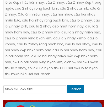
lô to đẹp nhất hôm nay
,
cầu 2 nháy
,
cầu 2 nháy đẹp trong
ngày
,
cau 2 nháy rong bạch kim
,
cầu 2 nháy xsmb
,
cầu ăn
2 nháy
,
Cầu ăn nhiều nháy
,
cầu hai nháy
,
cầu hai nháy
miền bắc
,
cầu hai nháy rồng bạch kim
,
cầu lô 2 nháy
,
cau
lo 2 nhay 24h
,
cau lo 2 nhay dep nhat hom nay
,
cầu lô 2
nháy hôm nay
,
cầu lô 2 nháy mb
,
cầu lô 2 nháy miền bắc
,
cầu lô 2 nháy rồng bạch kim
,
cau lo 2 nhay xsmb
,
cau lo
2nhay
,
cau lo 2nhay rong bach kim
,
cầu lô hai nhay
,
cầu lô
hai nháy đẹp nhất hôm nay
,
cau lo hai nhay hom nay
,
cau
lo hai nhay mb
,
cầu lô hai nháy miền bắc đẹp nhất hôm
nay
,
cầu lô hai nháy rồng bạch kim
,
dịch vụ soi cầu bạch
thủ lô 2 nháy
,
soi cầu lô bạch thủ 888
,
soi cầu lô tô bạch
thủ miền bắc
,
soi cau xsmb
Search