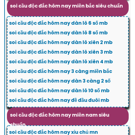
soi cầu độc đắc hôm nay miền bắc siêu chuẩn
soi cầu độc đắc hôm nay dàn lô 6 số mb
soi cầu độc đắc hôm nay dàn lô 8 số mb
soi cầu độc đắc hôm nay dàn lô xiên 2 mb
soi cầu độc đắc hôm nay dàn lô xiên 3 mb
soi cầu độc đắc hôm nay dàn lô xiên 4 mb
soi cầu độc đắc hôm nay 3 càng miền bắc
soi cầu độc đắc hôm nay dàn 3 càng 2 số
soi cầu độc đắc hôm nay dàn lô 10 số mb
soi cầu độc đắc hôm nay đề đầu đuôi mb
soi cầu độc đắc hôm nay miền nam siêu
chuẩn
soi cầu độc đắc hôm nay xỉu chủ mn