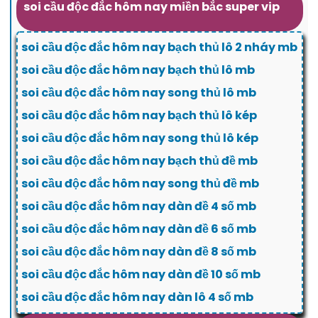
soi cầu độc đắc hôm nay miền bắc super vip
soi cầu độc đắc hôm nay bạch thủ lô 2 nháy mb
soi cầu độc đắc hôm nay bạch thủ lô mb
soi cầu độc đắc hôm nay song thủ lô mb
soi cầu độc đắc hôm nay bạch thủ lô kép
soi cầu độc đắc hôm nay song thủ lô kép
soi cầu độc đắc hôm nay bạch thủ đề mb
soi cầu độc đắc hôm nay song thủ đề mb
soi cầu độc đắc hôm nay dàn đề 4 số mb
soi cầu độc đắc hôm nay dàn đề 6 số mb
soi cầu độc đắc hôm nay dàn đề 8 số mb
soi cầu độc đắc hôm nay dàn đề 10 số mb
soi cầu độc đắc hôm nay dàn lô 4 số mb