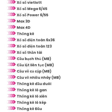
Xổ số vietlott
Xổ số Mega 6/45
Xổ số Power 6/55
Max 3D
Max 4D
Thống kê
Xổ số điện toán 6x36
Xổ số điện toán 123
Xổ số thần tài
Cầu bạch thủ (MB)
Cầu lật liên tục (MB)
Cầu về cả cặp (MB)
Cầu về nhiều nháy (MB)
Thống kê đầu đuôi
Thống kê lô gan
Thống kê lô xiên
Thống kê lô kép
Thống kê Đầu