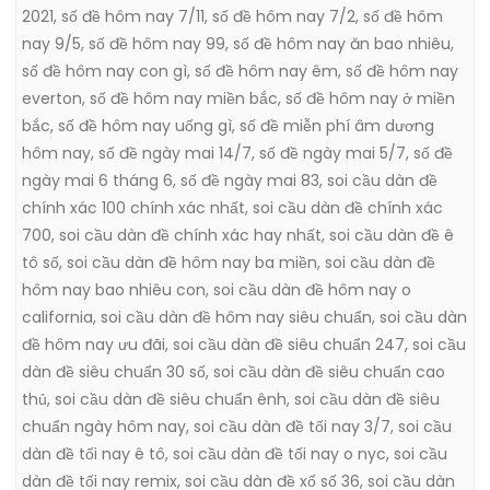
2021
,
số đề hôm nay 7/11
,
số đề hôm nay 7/2
,
số đề hôm
nay 9/5
,
số đề hôm nay 99
,
số đề hôm nay ăn bao nhiêu
,
số đề hôm nay con gì
,
số đề hôm nay êm
,
số đề hôm nay
everton
,
số đề hôm nay miền bắc
,
số đề hôm nay ở miền
bắc
,
số đề hôm nay uống gì
,
số đề miễn phí âm dương
hôm nay
,
số đề ngày mai 14/7
,
số đề ngày mai 5/7
,
số đề
ngày mai 6 tháng 6
,
số đề ngày mai 83
,
soi cầu dàn đề
chính xác 100 chính xác nhất
,
soi cầu dàn đề chính xác
700
,
soi cầu dàn đề chính xác hay nhất
,
soi cầu dàn đề ê
tô số
,
soi cầu dàn đề hôm nay ba miền
,
soi cầu dàn đề
hôm nay bao nhiêu con
,
soi cầu dàn đề hôm nay o
california
,
soi cầu dàn đề hôm nay siêu chuẩn
,
soi cầu dàn
đề hôm nay ưu đãi
,
soi cầu dàn đề siêu chuẩn 247
,
soi cầu
dàn đề siêu chuẩn 30 số
,
soi cầu dàn đề siêu chuẩn cao
thủ
,
soi cầu dàn đề siêu chuẩn ênh
,
soi cầu dàn đề siêu
chuẩn ngày hôm nay
,
soi cầu dàn đề tối nay 3/7
,
soi cầu
dàn đề tối nay ê tô
,
soi cầu dàn đề tối nay o nyc
,
soi cầu
dàn đề tối nay remix
,
soi cầu dàn đề xổ số 36
,
soi cầu dàn