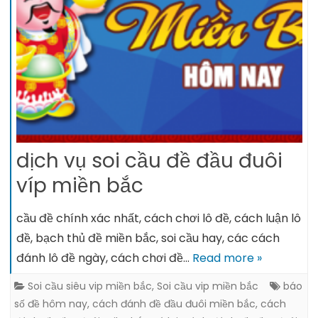
dịch vụ soi cầu đề đầu đuôi
víp miền bắc
cầu đề chính xác nhất, cách chơi lô đề, cách luận lô
đề, bạch thủ đề miền bắc, soi cầu hay, các cách
đánh lô đề ngày, cách chơi đề…
Read more »
Soi cầu siêu vip miền bắc
,
Soi cầu vip miền bắc
báo
số đề hôm nay
,
cách đánh đề đầu đuôi miền bắc
,
cách