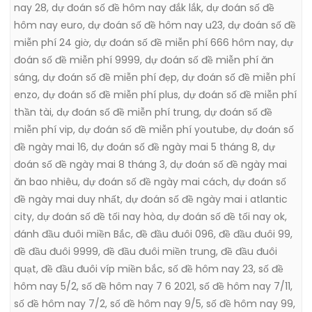
nay 28
,
dự đoán số đề hôm nay đắk lắk
,
dự đoán số đề
hôm nay euro
,
dự đoán số đề hôm nay u23
,
dự đoán số đề
miễn phí 24 giờ
,
dự đoán số đề miễn phí 666 hôm nay
,
dự
đoán số đề miễn phí 9999
,
dự đoán số đề miễn phí ăn
sáng
,
dự đoán số đề miễn phí đẹp
,
dự đoán số đề miễn phí
enzo
,
dự đoán số đề miễn phí plus
,
dự đoán số đề miễn phí
thần tài
,
dự đoán số đề miễn phí trung
,
dự đoán số đề
miễn phí vip
,
dự đoán số đề miễn phí youtube
,
dự đoán số
đề ngày mai 16
,
dự đoán số đề ngày mai 5 tháng 8
,
dự
đoán số đề ngày mai 8 tháng 3
,
dự đoán số đề ngày mai
ăn bao nhiêu
,
dự đoán số đề ngày mai cách
,
dự đoán số
đề ngày mai duy nhất
,
dự đoán số đề ngày mai i atlantic
city
,
dự đoán số đề tối nay hòa
,
dự đoán số đề tối nay ok
,
đánh đầu đuôi miền Bắc
,
đề đầu đuôi 096
,
đề đầu đuôi 99
,
đề đầu đuôi 9999
,
đề đầu đuôi miền trung
,
đề đầu đuôi
quạt
,
đề đầu đuôi víp miền bắc
,
số đề hôm nay 23
,
số đề
hôm nay 5/2
,
số đề hôm nay 7 6 2021
,
số đề hôm nay 7/11
,
số đề hôm nay 7/2
,
số đề hôm nay 9/5
,
số đề hôm nay 99
,