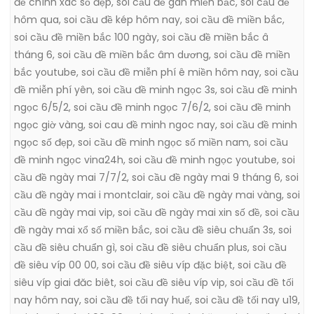
đề chính xác số đẹp
,
soi cầu đề gan miền bắc
,
soi cầu đề
hôm qua
,
soi cầu đề kép hôm nay
,
soi cầu đề miền bắc
,
soi cầu đề miền bắc 100 ngày
,
soi cầu đề miền bắc â
tháng 6
,
soi cầu đề miền bắc âm dương
,
soi cầu đề miền
bắc youtube
,
soi cầu đề miễn phí ê miền hôm nay
,
soi cầu
đề miễn phí yên
,
soi cầu đề minh ngọc 3s
,
soi cầu đề minh
ngọc 6/5/2
,
soi cầu đề minh ngọc 7/6/2
,
soi cầu đề minh
ngọc giờ vàng
,
soi cau đề minh ngoc nay
,
soi cầu đề minh
ngọc số đẹp
,
soi cầu đề minh ngọc số miền nam
,
soi cầu
đề minh ngọc vina24h
,
soi cầu đề minh ngọc youtube
,
soi
cầu đề ngày mai 7/7/2
,
soi cầu đề ngày mai 9 tháng 6
,
soi
cầu đề ngày mai i montclair
,
soi cầu đề ngày mai vàng
,
soi
cầu đề ngày mai vip
,
soi cầu đề ngày mai xin số đề
,
soi cầu
đề ngày mai xổ số miền bắc
,
soi cầu đề siêu chuẩn 3s
,
soi
cầu đề siêu chuẩn gì
,
soi cầu đề siêu chuẩn plus
,
soi cầu
đề siêu víp 00 00
,
soi cầu đề siêu víp đặc biệt
,
soi cầu đề
siêu víp giai đăc biêt
,
soi cầu đề siêu víp vip
,
soi cầu đề tối
nay hôm nay
,
soi cầu đề tối nay huế
,
soi cầu đề tối nay u19
,