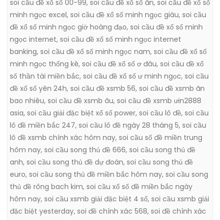
soi cầu đề xổ số 00-99
,
soi cầu đề xổ số ăn
,
soi cầu đề xổ số
minh ngọc excel
,
soi cầu đề xổ số minh ngọc giàu
,
soi cầu
đề xổ số minh ngọc giờ hoàng đạo
,
soi cầu đề xổ số minh
ngọc internet
,
soi cầu đề xổ số minh ngọc internet
banking
,
soi cầu đề xổ số minh ngọc nam
,
soi cầu đề xổ số
minh ngọc thống kê
,
soi cầu đề xổ số ơ đâu
,
soi cầu đề xổ
số thần tài miền bắc
,
soi cầu đề xổ số ư minh ngọc
,
soi cầu
đề xổ số yên 24h
,
soi cầu đề xsmb 56
,
soi cầu đề xsmb ăn
bao nhiêu
,
soi cầu đề xsmb âu
,
soi cầu đề xsmb ưin2888
asia
,
soi cầu giải đặc biệt xổ số power
,
soi cầu lô đề
,
soi cầu
lô đề miền bắc 247
,
soi cầu lô đề ngày 28 tháng 5
,
soi cầu
lô đề xsmb chính xác hôm nay
,
soi cầu số đề miền trung
hôm nay
,
soi cầu song thủ đề 666
,
soi cầu song thủ đề
anh
,
soi cầu song thủ đề dự đoán
,
soi cầu song thủ đề
euro
,
soi cầu song thủ đề miền bắc hôm nay
,
soi cầu song
thủ đề rông bach kim
,
soi cầu xổ số đề miền bắc ngày
hôm nay
,
soi cầu xsmb giải đặc biệt 4 số
,
soi cầu xsmb giải
đặc biệt yesterday
,
soi đề chính xác 568
,
soi đề chính xác