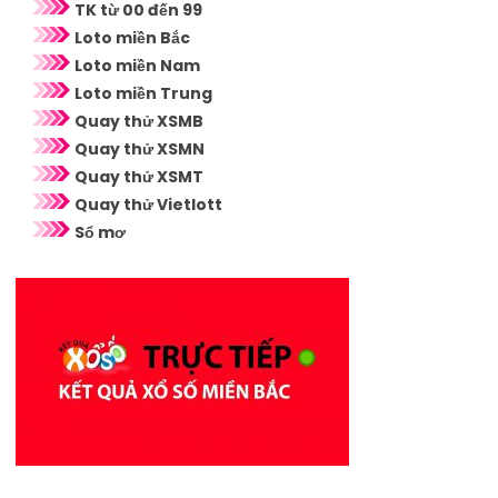
TK từ 00 đến 99
Loto miền Bắc
Loto miền Nam
Loto miền Trung
Quay thử XSMB
Quay thử XSMN
Quay thử XSMT
Quay thử Vietlott
Sổ mơ