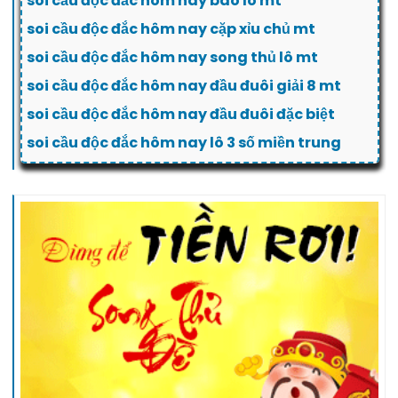
soi cầu độc đắc hôm nay bao lô mt
soi cầu độc đắc hôm nay cặp xỉu chủ mt
soi cầu độc đắc hôm nay song thủ lô mt
soi cầu độc đắc hôm nay đầu đuôi giải 8 mt
soi cầu độc đắc hôm nay đầu đuôi đặc biệt
soi cầu độc đắc hôm nay lô 3 số miền trung