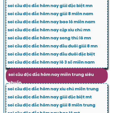
soi cầu độc đắc hôm nay giải đặc biệt mn
soi cầu độc đắc hôm nay giải 8 miền nam
soi cầu độc đắc hôm nay bao lô miền nam
soi cầu độc đắc hôm nay cặp xỉu chủ mn
soi cầu độc đắc hôm nay song thủ lô mn
soi cầu độc đắc hôm nay đầu đuôi giải 8 mn
soi cầu độc đắc hôm nay đầu đuôi đặc biệt
soi cầu độc đắc hôm nay lô 3 số miền nam
soi cầu độc đắc hôm nay miền trung siêu
chuẩn
soi cầu độc đắc hôm nay xỉu chủ miền trung
soi cầu độc đắc hôm nay giải đặc biệt mt
soi cầu độc đắc hôm nay giải 8 miền trung