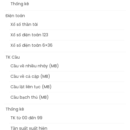
Thống kê
Điện toán
Xổ số thần tài
Xổ số điện toán 123
Xổ số điện toán 6×36
TK Cầu
Cầu về nhiều nháy (MB)
Cầu về cả cặp (MB)
Cầu lật liên tục (MB)
Cầu bạch thủ (MB)
Thống kê
TK từ 00 đến 99
Tần suất xuất hiện