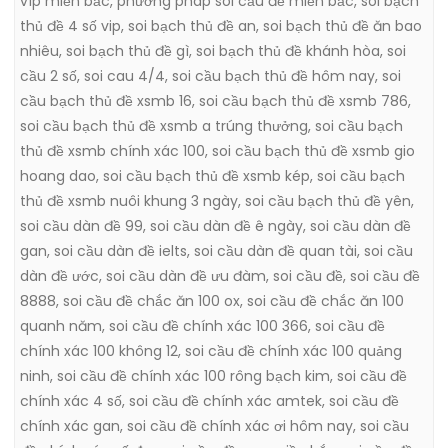
víp miền bắc
,
phương pháp soi cầu đề miền bắc
,
soi bạch
thủ đề 4 số vip
,
soi bạch thủ đề an
,
soi bạch thủ đề ăn bao
nhiêu
,
soi bạch thủ đề gì
,
soi bạch thủ đề khánh hòa
,
soi
cầu 2 số
,
soi cau 4/4
,
soi cầu bạch thủ đề hôm nay
,
soi
cầu bạch thủ đề xsmb 16
,
soi cầu bạch thủ đề xsmb 786
,
soi cầu bạch thủ đề xsmb a trúng thưởng
,
soi cầu bạch
thủ đề xsmb chính xác 100
,
soi cầu bạch thủ đề xsmb gio
hoang dao
,
soi cầu bạch thủ đề xsmb kép
,
soi cầu bạch
thủ đề xsmb nuôi khung 3 ngày
,
soi cầu bạch thủ đề yên
,
soi cầu dàn đề 99
,
soi cầu dàn đề ê ngày
,
soi cầu dàn đề
gan
,
soi cầu dàn đề ielts
,
soi cầu dàn đề quan tài
,
soi cầu
dàn đề ước
,
soi cầu dàn đề ưu đàm
,
soi cầu đề
,
soi cầu đề
8888
,
soi cầu đề chắc ăn 100 ox
,
soi cầu đề chắc ăn 100
quanh năm
,
soi cầu đề chính xác 100 366
,
soi cầu đề
chính xác 100 không 12
,
soi cầu đề chính xác 100 quảng
ninh
,
soi cầu đề chính xác 100 rông bạch kim
,
soi cầu đề
chính xác 4 số
,
soi cầu đề chính xác amtek
,
soi cầu đề
chính xác gan
,
soi cầu đề chính xác ơi hôm nay
,
soi cầu