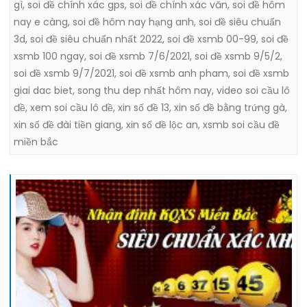
gì
,
soi đề chính xác gps
,
soi đề chính xác văn
,
soi đề hôm
nay e càng
,
soi đề hôm nay hạng anh
,
soi đề siêu chuẩn
3d
,
soi đề siêu chuẩn nhất 2022
,
soi đề xsmb 00-99
,
soi đề
xsmb 100 ngay
,
soi đề xsmb 7/6/2021
,
soi đề xsmb 9/5/2
,
soi đề xsmb 9/7/2021
,
soi đề xsmb anh pham
,
soi đề xsmb
giai dac biet
,
song thu dep nhất hôm nay
,
video soi cầu lô
đề
,
xem soi cầu lô đề
,
xin số đề 13
,
xin số đề bằng trứng gà
,
xin số đề đài tiền giang
,
xin số đề lộc an
,
xsmb soi cầu đề
miền bắc