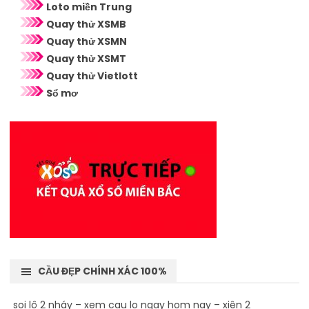
Loto miền Trung
Quay thử XSMB
Quay thử XSMN
Quay thử XSMT
Quay thử Vietlott
Sổ mơ
CẦU ĐẸP CHÍNH XÁC 100%
soi lô 2 nháy – xem cau lo ngay hom nay – xiên 2