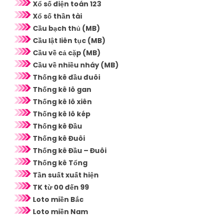
Xổ số điện toán 123
Xổ số thần tài
Cầu bạch thủ (MB)
Cầu lật liên tục (MB)
Cầu về cả cặp (MB)
Cầu về nhiều nháy (MB)
Thống kê đầu đuôi
Thống kê lô gan
Thống kê lô xiên
Thống kê lô kép
Thống kê Đầu
Thống kê Đuôi
Thống kê Đầu – Đuôi
Thống kê Tổng
Tần suất xuất hiện
TK từ 00 đến 99
Loto miền Bắc
Loto miền Nam