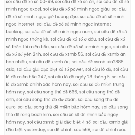
soi cầu đề xổ số 00-99
,
soi cầu đề xổ số ăn
,
soi cầu đề xổ số
minh ngọc excel
,
soi cầu đề xổ số minh ngọc giàu
,
soi cầu
đề xổ số minh ngọc giờ hoàng đạo
,
soi cầu đề xổ số minh
ngọc internet
,
soi cầu đề xổ số minh ngọc internet
banking
,
soi cầu đề xổ số minh ngọc nam
,
soi cầu đề xổ số
minh ngọc thống kê
,
soi cầu đề xổ số ơ đâu
,
soi cầu đề xổ
số thần tài miền bắc
,
soi cầu đề xổ số ư minh ngọc
,
soi cầu
đề xổ số yên 24h
,
soi cầu đề xsmb 56
,
soi cầu đề xsmb ăn
bao nhiêu
,
soi cầu đề xsmb âu
,
soi cầu đề xsmb ưin2888
asia
,
soi cầu giải đặc biệt xổ số power
,
soi cầu lô đề
,
soi cầu
lô đề miền bắc 247
,
soi cầu lô đề ngày 28 tháng 5
,
soi cầu
lô đề xsmb chính xác hôm nay
,
soi cầu số đề miền trung
hôm nay
,
soi cầu song thủ đề 666
,
soi cầu song thủ đề
anh
,
soi cầu song thủ đề dự đoán
,
soi cầu song thủ đề
euro
,
soi cầu song thủ đề miền bắc hôm nay
,
soi cầu song
thủ đề rông bach kim
,
soi cầu xổ số đề miền bắc ngày
hôm nay
,
soi cầu xsmb giải đặc biệt 4 số
,
soi cầu xsmb giải
đặc biệt yesterday
,
soi đề chính xác 568
,
soi đề chính xác