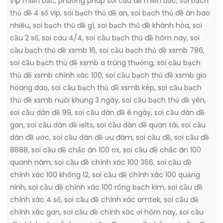
víp miền bắc
,
phương pháp soi cầu đề miền bắc
,
soi bạch
thủ đề 4 số vip
,
soi bạch thủ đề an
,
soi bạch thủ đề ăn bao
nhiêu
,
soi bạch thủ đề gì
,
soi bạch thủ đề khánh hòa
,
soi
cầu 2 số
,
soi cau 4/4
,
soi cầu bạch thủ đề hôm nay
,
soi
cầu bạch thủ đề xsmb 16
,
soi cầu bạch thủ đề xsmb 786
,
soi cầu bạch thủ đề xsmb a trúng thưởng
,
soi cầu bạch
thủ đề xsmb chính xác 100
,
soi cầu bạch thủ đề xsmb gio
hoang dao
,
soi cầu bạch thủ đề xsmb kép
,
soi cầu bạch
thủ đề xsmb nuôi khung 3 ngày
,
soi cầu bạch thủ đề yên
,
soi cầu dàn đề 99
,
soi cầu dàn đề ê ngày
,
soi cầu dàn đề
gan
,
soi cầu dàn đề ielts
,
soi cầu dàn đề quan tài
,
soi cầu
dàn đề ước
,
soi cầu dàn đề ưu đàm
,
soi cầu đề
,
soi cầu đề
8888
,
soi cầu đề chắc ăn 100 ox
,
soi cầu đề chắc ăn 100
quanh năm
,
soi cầu đề chính xác 100 366
,
soi cầu đề
chính xác 100 không 12
,
soi cầu đề chính xác 100 quảng
ninh
,
soi cầu đề chính xác 100 rông bạch kim
,
soi cầu đề
chính xác 4 số
,
soi cầu đề chính xác amtek
,
soi cầu đề
chính xác gan
,
soi cầu đề chính xác ơi hôm nay
,
soi cầu