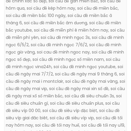
đề chính xác số đẹp
,
soi cầu đề gan miền bắc
,
soi cầu đề
hôm qua
,
soi cầu đề kép hôm nay
,
soi cầu đề miền bắc
,
soi cầu đề miền bắc 100 ngày
,
soi cầu đề miền bắc â
tháng 6
,
soi cầu đề miền bắc âm dương
,
soi cầu đề miền
bắc youtube
,
soi cầu đề miễn phí ê miền hôm nay
,
soi cầu
đề miễn phí yên
,
soi cầu đề minh ngọc 3s
,
soi cầu đề minh
ngọc 6/5/2
,
soi cầu đề minh ngọc 7/6/2
,
soi cầu đề minh
ngọc giờ vàng
,
soi cau đề minh ngoc nay
,
soi cầu đề minh
ngọc số đẹp
,
soi cầu đề minh ngọc số miền nam
,
soi cầu
đề minh ngọc vina24h
,
soi cầu đề minh ngọc youtube
,
soi
cầu đề ngày mai 7/7/2
,
soi cầu đề ngày mai 9 tháng 6
,
soi
cầu đề ngày mai i montclair
,
soi cầu đề ngày mai vàng
,
soi
cầu đề ngày mai vip
,
soi cầu đề ngày mai xin số đề
,
soi cầu
đề ngày mai xổ số miền bắc
,
soi cầu đề siêu chuẩn 3s
,
soi
cầu đề siêu chuẩn gì
,
soi cầu đề siêu chuẩn plus
,
soi cầu
đề siêu víp 00 00
,
soi cầu đề siêu víp đặc biệt
,
soi cầu đề
siêu víp giai đăc biêt
,
soi cầu đề siêu víp vip
,
soi cầu đề tối
nay hôm nay
,
soi cầu đề tối nay huế
,
soi cầu đề tối nay u19
,