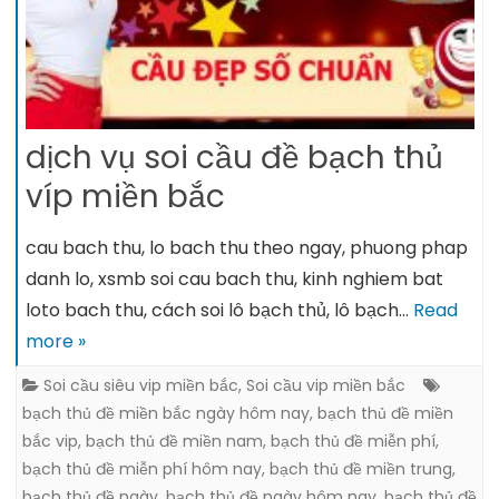
dịch vụ soi cầu đề bạch thủ
víp miền bắc
cau bach thu, lo bach thu theo ngay, phuong phap
danh lo, xsmb soi cau bach thu, kinh nghiem bat
loto bach thu, cách soi lô bạch thủ, lô bạch…
Read
more »
Soi cầu siêu vip miền bắc
,
Soi cầu vip miền bắc
bạch thủ đề miền bắc ngày hôm nay
,
bạch thủ đề miền
bắc vip
,
bạch thủ đề miền nam
,
bạch thủ đề miễn phí
,
bạch thủ đề miễn phí hôm nay
,
bạch thủ đề miền trung
,
bạch thủ đề ngày
,
bạch thủ đề ngày hôm nay
,
bạch thủ đề