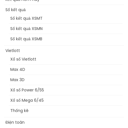
Sổ kết quả
Sổ kết quả XSMT
Sổ kết quả XSMN
Sổ kết quả XSMB
Vietlott
Xổ số Vietlott
Max 4D
Max 3D
Xổ số Power 6/55
Xổ số Mega 6/45
Thống kê
Điện toán