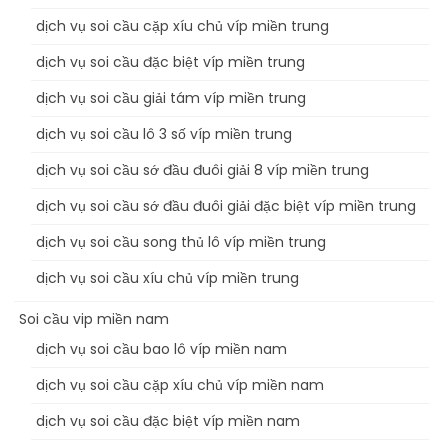
dịch vụ soi cầu cặp xíu chủ víp miền trung
dịch vụ soi cầu đặc biệt víp miền trung
dịch vụ soi cầu giải tám víp miền trung
dịch vụ soi cầu lô 3 số víp miền trung
dịch vụ soi cầu sớ đầu đuôi giải 8 víp miền trung
dịch vụ soi cầu sớ đầu đuôi giải đặc biệt víp miền trung
dịch vụ soi cầu song thủ lô víp miền trung
dịch vụ soi cầu xíu chủ víp miền trung
Soi cầu vip miền nam
dịch vụ soi cầu bao lô víp miền nam
dịch vụ soi cầu cặp xíu chủ víp miền nam
dịch vụ soi cầu đặc biệt víp miền nam