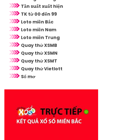
Tần suất xuất hiện
TK từ 00 đến 99
Loto miền Bắc
Loto miền Nam
Loto miền Trung
Quay thử XSMB
Quay thử XSMN
Quay thử XSMT
Quay thử Vietlott
Sổ mơ