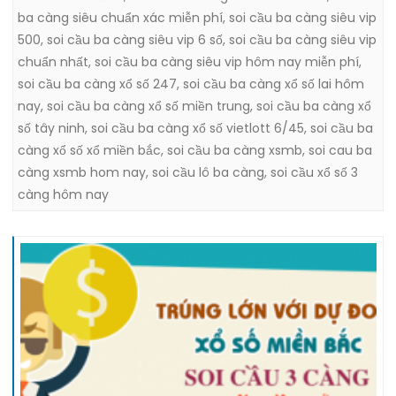
ba càng siêu chuẩn xác miễn phí
,
soi cầu ba càng siêu vip
500
,
soi cầu ba càng siêu vip 6 số
,
soi cầu ba càng siêu vip
chuẩn nhất
,
soi cầu ba càng siêu vip hôm nay miễn phí
,
soi cầu ba càng xổ số 247
,
soi cầu ba càng xổ số lai hôm
nay
,
soi cầu ba càng xổ số miền trung
,
soi cầu ba càng xổ
số tây ninh
,
soi cầu ba càng xổ số vietlott 6/45
,
soi cầu ba
càng xổ số xổ miền bắc
,
soi cầu ba càng xsmb
,
soi cau ba
càng xsmb hom nay
,
soi cầu lô ba càng
,
soi cầu xổ số 3
càng hôm nay