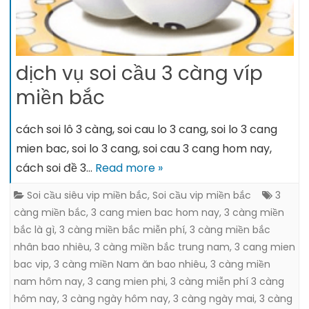
dịch vụ soi cầu 3 càng víp
miền bắc
cách soi lô 3 càng, soi cau lo 3 cang, soi lo 3 cang
mien bac, soi lo 3 cang, soi cau 3 cang hom nay,
cách soi đề 3…
Read more »
Soi cầu siêu vip miền bắc
,
Soi cầu vip miền bắc
3
càng miền bắc
,
3 cang mien bac hom nay
,
3 càng miền
bắc là gì
,
3 càng miền bắc miễn phí
,
3 càng miền bắc
nhân bao nhiêu
,
3 càng miền bắc trung nam
,
3 cang mien
bac vip
,
3 càng miền Nam ăn bao nhiêu
,
3 càng miền
nam hôm nay
,
3 cang mien phi
,
3 càng miễn phí 3 càng
hôm nay
,
3 càng ngày hôm nay
,
3 càng ngày mai
,
3 càng