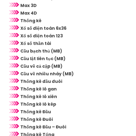
Max 3D
Max 4D
Thống kê
Xổ số điện toán 6x36
Xổ số điện toán 123
Xổ số thần tài
Cầu bạch thủ (MB)
Cầu lật liên tục (MB)
Cầu về cả cặp (MB)
Cầu về nhiều nháy (MB)
Thống kê đầu đuôi
Thống kê lô gan
Thống kê lô xiên
Thống kê lô kép
Thống kê Đầu
Thống kê Đuôi
Thống kê Đầu – Đuôi
Thống kê Tổng