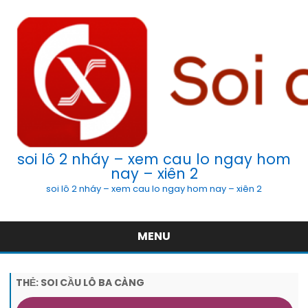
soi lô 2 nháy – xem cau lo ngay hom
nay – xiên 2
soi lô 2 nháy – xem cau lo ngay hom nay – xiên 2
MENU
Skip
to
content
THẺ:
SOI CẦU LÔ BA CÀNG