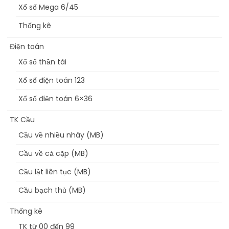
Xổ số Mega 6/45
Thống kê
Điện toán
Xổ số thần tài
Xổ số điện toán 123
Xổ số điện toán 6×36
TK Cầu
Cầu về nhiều nháy (MB)
Cầu về cả cặp (MB)
Cầu lật liên tục (MB)
Cầu bạch thủ (MB)
Thống kê
TK từ 00 đến 99