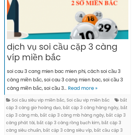
dịch vụ soi cầu cặp 3 càng
víp miền bắc
soi cau 3 cang mien bac mien phi, cách soi cầu 3
càng miền bắc, soi cau 3 cang mien bac, soi cầu 3
càng miền bắc, soi cầu 3…
Read more »
Soi cầu siêu vip miền bắc
,
Soi cầu vip miền bắc
bắt
cặp 3 càng giờ hoàng đạo
,
bắt cặp 3 càng hàng ngày
,
bắt
cặp 3 càng mb
,
bắt cặp 3 càng mb hàng ngày
,
bắt cặp 3
càng phát tài
,
bắt cặp 3 càng rồng bạch kim
,
bắt cặp 3
càng siêu chuẩn
,
bắt cặp 3 càng siêu víp
,
bắt cầu cặp 3