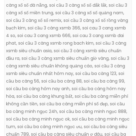
càng xổ số đà nẵng
,
soi cầu 3 càng xổ số đắk lắk
,
soi cầu 3
càng xổ số miền trung
,
soi cầu 3 càng xổ số quảng nam
,
soi cầu 3 càng xổ số remix
,
soi cầu 3 càng xổ số rồng vàng
bạch kim
,
soi cầu 3 càng xsmb 366
,
soi cau 3 cang xsmb
4 so
,
soi cau 3 cang xsmb 666
,
soi cau 3 cang xsmb đai
phat
,
soi cầu 3 càng xsmb rong bach kim
,
soi cầu 3 càng
xsmb siêu chuẩn asia
,
soi cầu 3 càng xsmb siêu chuẩn
đầu ra
,
soi cầu 3 càng xsmb siêu chuẩn giờ vàng
,
soi cầu 3
càng xsmb siêu chuẩn không quảng cáo
,
soi cầu 3 càng
xsmb siêu chuẩn nhất hôm nay
,
soi cầu ba càng 123
,
soi
cầu ba càng 56
,
soi cầu ba càng 88
,
soi cầu ba càng 99
,
soi cầu ba càng hôm nay anh
,
soi cầu ba càng hôm nay
hòa
,
soi cầu ba càng khung bất
,
soi cầu ba càng miễn phí
không cần tiền
,
soi cầu ba càng miễn phí số đẹp
,
soi cầu
ba càng minh ngọc 24h
,
soi cầu ba càng minh ngọc 888
,
soi cầu ba càng minh ngọc ok
,
soi cầu ba càng minh ngọc
tum
,
soi cầu ba càng minh ngọc ưu
,
soi cầu ba càng siêu
chuẩn 789
,
soi cầu ba càng siêu chuẩn ơ đâu
,
soi cầu ba