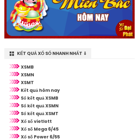
KẾT QUẢ XỔ SỐ NHANH NHẤT ⇓
XSMB
XSMN
XSMT
Kết quả hôm nay
Sổ kết quả XSMB
Sổ kết quả XSMN
Sổ kết quả XSMT
Xổ số vietlott
Xổ số Mega 6/45
Xổ số Power 6/55