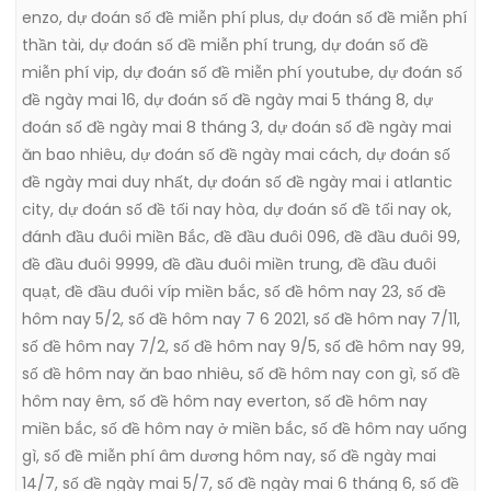
enzo
,
dự đoán số đề miễn phí plus
,
dự đoán số đề miễn phí
thần tài
,
dự đoán số đề miễn phí trung
,
dự đoán số đề
miễn phí vip
,
dự đoán số đề miễn phí youtube
,
dự đoán số
đề ngày mai 16
,
dự đoán số đề ngày mai 5 tháng 8
,
dự
đoán số đề ngày mai 8 tháng 3
,
dự đoán số đề ngày mai
ăn bao nhiêu
,
dự đoán số đề ngày mai cách
,
dự đoán số
đề ngày mai duy nhất
,
dự đoán số đề ngày mai i atlantic
city
,
dự đoán số đề tối nay hòa
,
dự đoán số đề tối nay ok
,
đánh đầu đuôi miền Bắc
,
đề đầu đuôi 096
,
đề đầu đuôi 99
,
đề đầu đuôi 9999
,
đề đầu đuôi miền trung
,
đề đầu đuôi
quạt
,
đề đầu đuôi víp miền bắc
,
số đề hôm nay 23
,
số đề
hôm nay 5/2
,
số đề hôm nay 7 6 2021
,
số đề hôm nay 7/11
,
số đề hôm nay 7/2
,
số đề hôm nay 9/5
,
số đề hôm nay 99
,
số đề hôm nay ăn bao nhiêu
,
số đề hôm nay con gì
,
số đề
hôm nay êm
,
số đề hôm nay everton
,
số đề hôm nay
miền bắc
,
số đề hôm nay ở miền bắc
,
số đề hôm nay uống
gì
,
số đề miễn phí âm dương hôm nay
,
số đề ngày mai
14/7
,
số đề ngày mai 5/7
,
số đề ngày mai 6 tháng 6
,
số đề