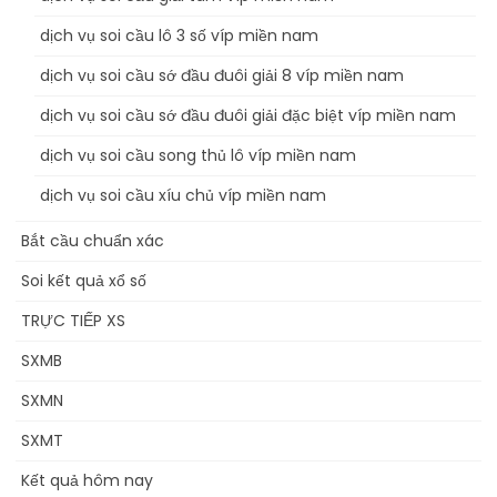
dịch vụ soi cầu lô 3 số víp miền nam
dịch vụ soi cầu sớ đầu đuôi giải 8 víp miền nam
dịch vụ soi cầu sớ đầu đuôi giải đặc biệt víp miền nam
dịch vụ soi cầu song thủ lô víp miền nam
dịch vụ soi cầu xíu chủ víp miền nam
Bắt cầu chuẩn xác
Soi kết quả xổ số
TRỰC TIẾP XS
SXMB
SXMN
SXMT
Kết quả hôm nay