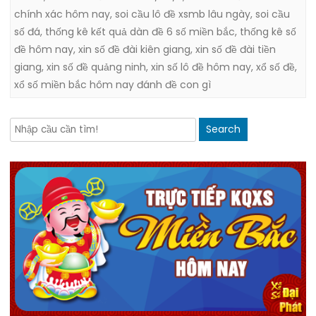
chính xác hôm nay
,
soi cầu lô đề xsmb lâu ngày
,
soi cầu
số đá
,
thống kê kết quả dàn đề 6 số miền bắc
,
thống kê số
đề hôm nay
,
xin số đề đài kiên giang
,
xin số đề đài tiền
giang
,
xin số đề quảng ninh
,
xin số lô đề hôm nay
,
xổ số đề
,
xổ số miền bắc hôm nay đánh đề con gì
Search