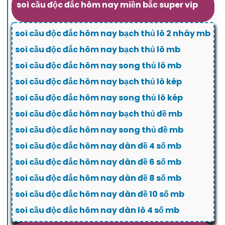
soi cầu độc đắc hôm nay miền bắc super vip
soi cầu độc đắc hôm nay bạch thủ lô 2 nháy mb
soi cầu độc đắc hôm nay bạch thủ lô mb
soi cầu độc đắc hôm nay song thủ lô mb
soi cầu độc đắc hôm nay bạch thủ lô kép
soi cầu độc đắc hôm nay song thủ lô kép
soi cầu độc đắc hôm nay bạch thủ đề mb
soi cầu độc đắc hôm nay song thủ đề mb
soi cầu độc đắc hôm nay dàn đề 4 số mb
soi cầu độc đắc hôm nay dàn đề 6 số mb
soi cầu độc đắc hôm nay dàn đề 8 số mb
soi cầu độc đắc hôm nay dàn đề 10 số mb
soi cầu độc đắc hôm nay dàn lô 4 số mb