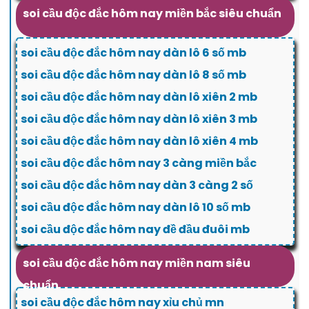
soi cầu độc đắc hôm nay miền bắc siêu chuẩn
soi cầu độc đắc hôm nay dàn lô 6 số mb
soi cầu độc đắc hôm nay dàn lô 8 số mb
soi cầu độc đắc hôm nay dàn lô xiên 2 mb
soi cầu độc đắc hôm nay dàn lô xiên 3 mb
soi cầu độc đắc hôm nay dàn lô xiên 4 mb
soi cầu độc đắc hôm nay 3 càng miền bắc
soi cầu độc đắc hôm nay dàn 3 càng 2 số
soi cầu độc đắc hôm nay dàn lô 10 số mb
soi cầu độc đắc hôm nay đề đầu đuôi mb
soi cầu độc đắc hôm nay miền nam siêu
chuẩn
soi cầu độc đắc hôm nay xỉu chủ mn