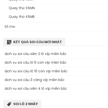
Quay thử XSMN
Quay thử XSMB
Sổ mơ
KẾT QUẢ SOI CẦU MỚI NHẤT
dịch vụ soi cầu xiên 2 lô víp miền bắc
dịch vụ soi cầu lô 6 con víp miền bắc
dịch vụ soi cầu lô 10 con víp miền bắc
dịch vụ soi cầu 3 càng víp miền bắc
dịch vụ soi cầu xiên 4 lô víp miền bắc
SOI LÔ 2 NHÁY