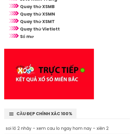
Quay thử XSMB
Quay thử XSMN
Quay thử XSMT
Quay thử Vietlott
Sổ mơ
CẦU ĐẸP CHÍNH XÁC 100%
soi lô 2 nháy – xem cau lo ngay hom nay – xiên 2