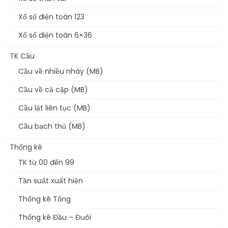
Xổ số điện toán 123
Xổ số điện toán 6×36
TK Cầu
Cầu về nhiều nháy (MB)
Cầu về cả cặp (MB)
Cầu lật liên tục (MB)
Cầu bạch thủ (MB)
Thống kê
TK từ 00 đến 99
Tần suất xuất hiện
Thống kê Tổng
Thống kê Đầu – Đuôi