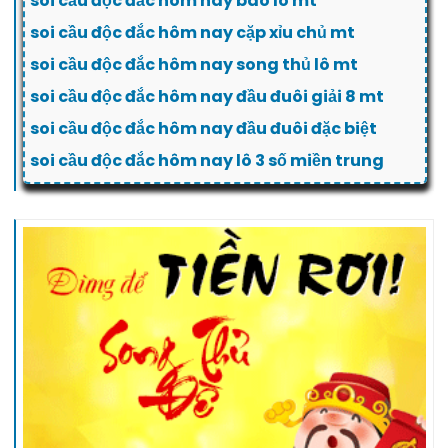
soi cầu độc đắc hôm nay bao lô mt
soi cầu độc đắc hôm nay cặp xỉu chủ mt
soi cầu độc đắc hôm nay song thủ lô mt
soi cầu độc đắc hôm nay đầu đuôi giải 8 mt
soi cầu độc đắc hôm nay đầu đuôi đặc biệt
soi cầu độc đắc hôm nay lô 3 số miền trung