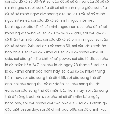
soi cầu đề xổ số 00-99
,
soi cầu đề xổ số ăn
,
soi cầu đề xổ số
minh ngọc excel
,
soi cầu đề xổ số minh ngọc giàu
,
soi cầu
đề xổ số minh ngọc giờ hoàng đạo
,
soi cầu đề xổ số minh
ngọc internet
,
soi cầu đề xổ số minh ngọc internet
banking
,
soi cầu đề xổ số minh ngọc nam
,
soi cầu đề xổ số
minh ngọc thống kê
,
soi cầu đề xổ số ơ đâu
,
soi cầu đề xổ
số thần tài miền bắc
,
soi cầu đề xổ số ư minh ngọc
,
soi cầu
đề xổ số yên 24h
,
soi cầu đề xsmb 56
,
soi cầu đề xsmb ăn
bao nhiêu
,
soi cầu đề xsmb âu
,
soi cầu đề xsmb ưin2888
asia
,
soi cầu giải đặc biệt xổ số power
,
soi cầu lô đề
,
soi cầu
lô đề miền bắc 247
,
soi cầu lô đề ngày 28 tháng 5
,
soi cầu
lô đề xsmb chính xác hôm nay
,
soi cầu số đề miền trung
hôm nay
,
soi cầu song thủ đề 666
,
soi cầu song thủ đề
anh
,
soi cầu song thủ đề dự đoán
,
soi cầu song thủ đề
euro
,
soi cầu song thủ đề miền bắc hôm nay
,
soi cầu song
thủ đề rông bach kim
,
soi cầu xổ số đề miền bắc ngày
hôm nay
,
soi cầu xsmb giải đặc biệt 4 số
,
soi cầu xsmb giải
đặc biệt yesterday
,
soi đề chính xác 568
,
soi đề chính xác