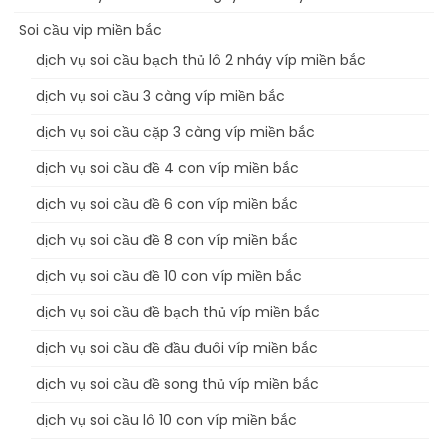
Soi cầu vip miền bắc
dịch vụ soi cầu bạch thủ lô 2 nháy víp miền bắc
dịch vụ soi cầu 3 càng víp miền bắc
dịch vụ soi cầu cặp 3 càng víp miền bắc
dịch vụ soi cầu đề 4 con víp miền bắc
dịch vụ soi cầu đề 6 con víp miền bắc
dịch vụ soi cầu đề 8 con víp miền bắc
dịch vụ soi cầu đề 10 con víp miền bắc
dịch vụ soi cầu đề bạch thủ víp miền bắc
dịch vụ soi cầu đề đầu đuôi víp miền bắc
dịch vụ soi cầu đề song thủ víp miền bắc
dịch vụ soi cầu lô 10 con víp miền bắc