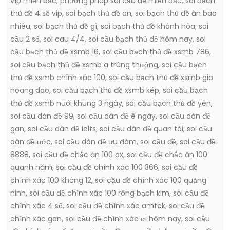
víp miền bắc
,
phương pháp soi cầu đề miền bắc
,
soi bạch
thủ đề 4 số vip
,
soi bạch thủ đề an
,
soi bạch thủ đề ăn bao
nhiêu
,
soi bạch thủ đề gì
,
soi bạch thủ đề khánh hòa
,
soi
cầu 2 số
,
soi cau 4/4
,
soi cầu bạch thủ đề hôm nay
,
soi
cầu bạch thủ đề xsmb 16
,
soi cầu bạch thủ đề xsmb 786
,
soi cầu bạch thủ đề xsmb a trúng thưởng
,
soi cầu bạch
thủ đề xsmb chính xác 100
,
soi cầu bạch thủ đề xsmb gio
hoang dao
,
soi cầu bạch thủ đề xsmb kép
,
soi cầu bạch
thủ đề xsmb nuôi khung 3 ngày
,
soi cầu bạch thủ đề yên
,
soi cầu dàn đề 99
,
soi cầu dàn đề ê ngày
,
soi cầu dàn đề
gan
,
soi cầu dàn đề ielts
,
soi cầu dàn đề quan tài
,
soi cầu
dàn đề ước
,
soi cầu dàn đề ưu đàm
,
soi cầu đề
,
soi cầu đề
8888
,
soi cầu đề chắc ăn 100 ox
,
soi cầu đề chắc ăn 100
quanh năm
,
soi cầu đề chính xác 100 366
,
soi cầu đề
chính xác 100 không 12
,
soi cầu đề chính xác 100 quảng
ninh
,
soi cầu đề chính xác 100 rông bạch kim
,
soi cầu đề
chính xác 4 số
,
soi cầu đề chính xác amtek
,
soi cầu đề
chính xác gan
,
soi cầu đề chính xác ơi hôm nay
,
soi cầu