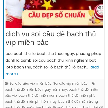
dịch vụ soi cầu đề bạch thủ
víp miền bắc
cau bach thu, lo bach thu theo ngay, phuong phap
danh lo, xsmb soi cau bach thu, kinh nghiem bat
loto bach thu, cách soi lô bạch thủ, lô bạch…
Read
more »
Soi cầu siêu vip miền bắc
,
Soi cầu vip miền bắc
bạch thủ đề miền bắc ngày hôm nay
,
bạch thủ đề miền
bắc vip
,
bạch thủ đề miền nam
,
bạch thủ đề miễn phí
,
bạch thủ đề miễn phí hôm nay
,
bạch thủ đề miền trung
,
bạch thủ đề ngày
,
bạch thủ đề ngày hôm nay
,
bạch thủ đề