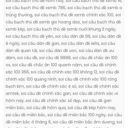
soi cầu bạch thủ đề hôm nay
,
soi cầu bạch thủ đề xsmb 16
,
soi cầu bạch thủ đề xsmb 786
,
soi cầu bạch thủ đề xsmb a
trúng thưởng
,
soi cầu bạch thủ đề xsmb chính xác 100
,
soi
cầu bạch thủ đề xsmb gio hoang dao
,
soi cầu bạch thủ đề
xsmb kép
,
soi cầu bạch thủ đề xsmb nuôi khung 3 ngày
,
soi cầu bạch thủ đề yên
,
soi cầu dàn đề 99
,
soi cầu dàn đề
ê ngày
,
soi cầu dàn đề gan
,
soi cầu dàn đề ielts
,
soi cầu
dàn đề quan tài
,
soi cầu dàn đề ước
,
soi cầu dàn đề ưu
đàm
,
soi cầu đề
,
soi cầu đề 8888
,
soi cầu đề chắc ăn 100
ox
,
soi cầu đề chắc ăn 100 quanh năm
,
soi cầu đề chính
xác 100 366
,
soi cầu đề chính xác 100 không 12
,
soi cầu đề
chính xác 100 quảng ninh
,
soi cầu đề chính xác 100 rông
bạch kim
,
soi cầu đề chính xác 4 số
,
soi cầu đề chính xác
amtek
,
soi cầu đề chính xác gan
,
soi cầu đề chính xác ơi
hôm nay
,
soi cầu đề chính xác số đẹp
,
soi cầu đề gan
miền bắc
,
soi cầu đề hôm qua
,
soi cầu đề kép hôm nay
,
soi cầu đề miền bắc
,
soi cầu đề miền bắc 100 ngày
,
soi cầu
đề miền bắc â tháng 6
,
soi cầu đề miền bắc âm dương
,
soi