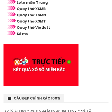
Loto miền Trung
Quay thử XSMB
Quay thử XSMN
Quay thử XSMT
Quay thử Vietlott
Sổ mơ
CẦU ĐẸP CHÍNH XÁC 100%
soi lô 2 nháy – xem cau lo ngay hom nay – xiên 2