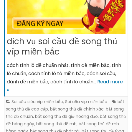
dịch vụ soi cầu đề song thủ
víp miền bắc
cách tính lô đề chuẩn nhất, tính đề miền bắc, tính
lô chuẩn, cách tính lô tô miền bắc, cách soi cầu,
đánh đề miền bắc, cách tính lô chuẩn…
Read more
»
Soi cầu siêu vip miền bắc
,
Soi cầu vip miền bắc
bắt
song thủ đề cao cấp
,
bắt song thủ đề chính xác
,
bắt song
thủ đề chuẩn
,
bắt song thủ đề giờ hoàng đạo
,
bắt song thủ
đề hàng ngày
,
bắt song thủ đề mb
,
bắt song thủ đề mb
hàng ngày
,
bắt song thủ đề phát tài
,
bắt song thủ đề rồng