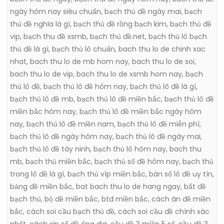
ngày hôm nay siêu chuẩn
,
bạch thủ đề ngày mai
,
bạch
thủ đề nghĩa là gì
,
bạch thủ đề rồng bạch kim
,
bạch thủ đề
vip
,
bạch thu đề xsmb
,
bạch thủ đề.net
,
bạch thủ lô bạch
thủ đề là gì
,
bạch thủ lô chuẩn
,
bach thu lo de chinh xac
nhat
,
bach thu lo de mb hom nay
,
bach thu lo de soi
,
bach thu lo de vip
,
bach thu lo de xsmb hom nay
,
bạch
thủ lô đề
,
bạch thủ lô đề hôm nay
,
bạch thủ lô đề là gì
,
bạch thủ lô đề mb
,
bạch thủ lô đề miền bắc
,
bạch thủ lô đề
miền bắc hôm nay
,
bạch thủ lô đề miền bắc ngày hôm
nay
,
bạch thủ lô đề miền nam
,
bạch thủ lô đề miễn phí
,
bạch thủ lô đề ngày hôm nay
,
bạch thủ lô đề ngày mai
,
bạch thủ lô đề tây ninh
,
bạch thủ lô hôm nay
,
bach thu
mb
,
bạch thủ miền bắc
,
bạch thủ số đề hôm nay
,
bạch thủ
trong lô đề là gì
,
bạch thủ víp miền bắc
,
bán số lô đề uy tín
,
bảng đề miền bắc
,
bat bach thu lo de hang ngay
,
bắt đề
bạch thủ
,
bộ đề miền bắc
,
btđ miền bắc
,
cách ăn đề miền
bắc
,
cách soi cầu bạch thủ đề
,
cách soi cầu đề chính xác