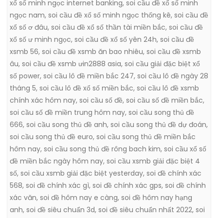
xổ số minh ngọc internet banking
,
soi cầu đề xổ số minh
ngọc nam
,
soi cầu đề xổ số minh ngọc thống kê
,
soi cầu đề
xổ số ơ đâu
,
soi cầu đề xổ số thần tài miền bắc
,
soi cầu đề
xổ số ư minh ngọc
,
soi cầu đề xổ số yên 24h
,
soi cầu đề
xsmb 56
,
soi cầu đề xsmb ăn bao nhiêu
,
soi cầu đề xsmb
âu
,
soi cầu đề xsmb ưin2888 asia
,
soi cầu giải đặc biệt xổ
số power
,
soi cầu lô đề miền bắc 247
,
soi cầu lô đề ngày 28
tháng 5
,
soi cầu lô đề xổ số miền bắc
,
soi cầu lô đề xsmb
chính xác hôm nay
,
soi cầu số đề
,
soi cầu số đề miền bắc
,
soi cầu số đề miền trung hôm nay
,
soi cầu song thủ đề
666
,
soi cầu song thủ đề anh
,
soi cầu song thủ đề dự đoán
,
soi cầu song thủ đề euro
,
soi cầu song thủ đề miền bắc
hôm nay
,
soi cầu song thủ đề rông bach kim
,
soi cầu xổ số
đề miền bắc ngày hôm nay
,
soi cầu xsmb giải đặc biệt 4
số
,
soi cầu xsmb giải đặc biệt yesterday
,
soi đề chính xác
568
,
soi đề chính xác gì
,
soi đề chính xác gps
,
soi đề chính
xác văn
,
soi đề hôm nay e càng
,
soi đề hôm nay hạng
anh
,
soi đề siêu chuẩn 3d
,
soi đề siêu chuẩn nhất 2022
,
soi