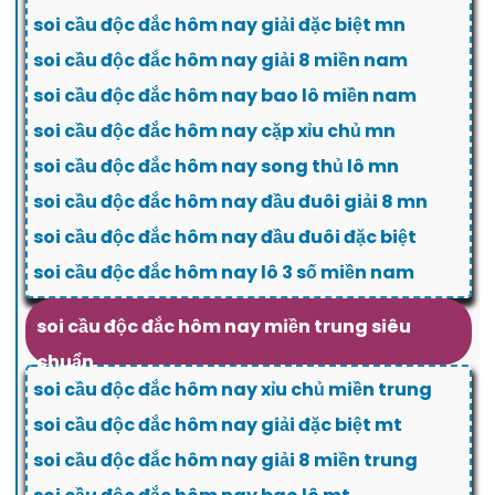
soi cầu độc đắc hôm nay giải đặc biệt mn
soi cầu độc đắc hôm nay giải 8 miền nam
soi cầu độc đắc hôm nay bao lô miền nam
soi cầu độc đắc hôm nay cặp xỉu chủ mn
soi cầu độc đắc hôm nay song thủ lô mn
soi cầu độc đắc hôm nay đầu đuôi giải 8 mn
soi cầu độc đắc hôm nay đầu đuôi đặc biệt
soi cầu độc đắc hôm nay lô 3 số miền nam
soi cầu độc đắc hôm nay miền trung siêu
chuẩn
soi cầu độc đắc hôm nay xỉu chủ miền trung
soi cầu độc đắc hôm nay giải đặc biệt mt
soi cầu độc đắc hôm nay giải 8 miền trung