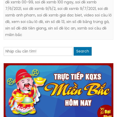
đề xsmb 00-99
,
soi đề xsmb 100 ngay
,
soi đề xsmb
7/6/2021
,
soi đề xsmb 9/5/2
,
soi đề xsmb 9/7/2021
,
soi đề
xsmb anh pham
,
soi đề xsmb giai dac biet
,
video soi cầu lô
đề
,
xem soi cầu lô đề
,
xin số đề 13
,
xin số đề bằng trứng gà
,
xin số đề đài tiền giang
,
xin số đề lộc an
,
xsmb soi cầu đề
miền bắc
Search