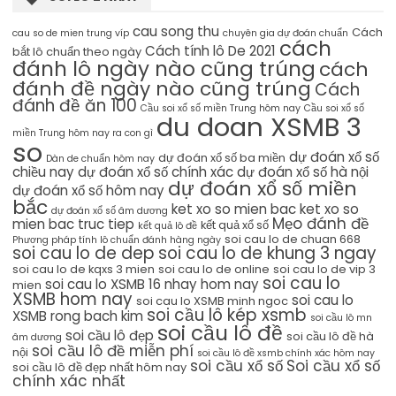
cau song thu
Cách
cau so de mien trung víp
chuyên gia dự đoán chuẩn
cách
Cách tính lô De 2021
bắt lô chuẩn theo ngày
đánh lô ngày nào cũng trúng
cách
đánh đề ngày nào cũng trúng
Cách
đánh đề ăn 100
Cầu soi xổ số miền Trung hôm nay
Cầu soi xổ số
du doan XSMB 3
miền Trung hôm nay ra con gì
so
dự đoán xổ số
dự đoán xổ số ba miền
Dàn de chuẩn hôm nay
chiều nay
dự đoán xổ số chính xác
dự đoán xổ số hà nội
dự đoán xổ số miền
dự đoán xổ số hôm nay
bắc
ket xo so mien bac
ket xo so
dự đoán xổ số âm dương
Mẹo đánh đề
mien bac truc tiep
kết quả xổ số
kết quả lô đề
soi cau lo de chuan 668
Phương pháp tính lô chuẩn đánh hàng ngày
soi cau lo de dep
soi cau lo de khung 3 ngay
soi cau lo de kqxs 3 mien
soi cau lo de online
soi cau lo de vip 3
soi cau lo
soi cau lo XSMB 16 nhay hom nay
mien
XSMB hom nay
soi cau lo
soi cau lo XSMB minh ngoc
soi cầu lô kép xsmb
XSMB rong bach kim
soi cầu lô mn
soi cầu lô đề
soi cầu lô đẹp
soi cầu lô đề hà
âm dương
soi cầu lô đề miễn phí
nội
soi cầu lô đề xsmb chính xác hôm nay
soi cầu xổ số
Soi cầu xổ số
soi cầu lô đề đẹp nhất hôm nay
chính xác nhất