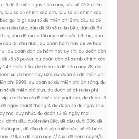
u số đề 3 miền ngày hôm nay
,
cầu số đề 3 miền
n
,
cầu số đề chính xác ôm
,
cầu số đề chính xác
bắc gọi là gì
,
cầu số đề miễn phí 24h
,
cầu số đề
line miền bắc
,
dàn đề 50 số miền bắc
,
dàn đề 64
50 so
,
dàn đề xsmb tối nay miền bắc bất bại
,
dàn
oi cầu đề đầu đuôi
,
du doan hom nay de ve bao
 ơi
,
dự đoán dàn đề hôm nay uy tín
,
dự đoán dàn
 đề xổ số power
,
dự đoán dàn đề xsmb chính xác
y 247 miền bắc
,
dự đoán số đề hôm nay 28
,
dự
đoán số đề hôm nay u23
,
dự đoán số đề miễn phí
iễn phí 9999
,
dự đoán số đề miễn phí ăn sáng
,
dự
n số đề miễn phí plus
,
dự đoán số đề miễn phí
 vip
,
dự đoán số đề miễn phí youtube
,
dự đoán số
 đề ngày mai 8 tháng 3
,
dự đoán số đề ngày mai
ày mai duy nhất
,
dự đoán số đề ngày mai i
ok
,
đánh đầu đuôi miền Bắc
,
đề đầu đuôi 096
,
đề
 đuôi quạt
,
đề đầu đuôi víp miền bắc
,
số đề hôm
nay 7/11
,
số đề hôm nay 7/2
,
số đề hôm nay 9/5
,