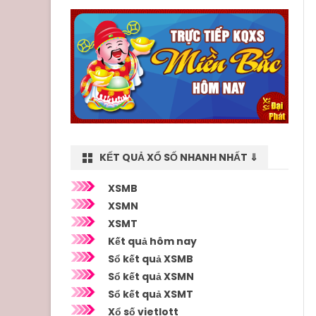
MIỀN NAM
XỔ SỐ POWER 6
DỊCH VỤ SOI CẦU GIẢI TÁM VÍP
XỔ SỐ MEGA 6/
MIỀN NAM
THỐNG KÊ
DỊCH VỤ SOI CẦU LÔ 3 SỐ VÍP
MIỀN NAM
DỊCH VỤ SOI CẦU SỚ ĐẦU ĐUÔI
GIẢI 8 VÍP MIỀN NAM
KẾT QUẢ XỔ SỐ NHANH NHẤT ⇓
DỊCH VỤ SOI CẦU SỚ ĐẦU ĐUÔI
XSMB
GIẢI ĐẶC BIỆT VÍP MIỀN NAM
XSMN
DỊCH VỤ SOI CẦU SONG THỦ LÔ
XSMT
VÍP MIỀN NAM
Kết quả hôm nay
Sổ kết quả XSMB
DỊCH VỤ SOI CẦU XÍU CHỦ VÍP
Sổ kết quả XSMN
MIỀN NAM
Sổ kết quả XSMT
Xổ số vietlott