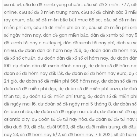
xsmb ư1
,
cầu lô đề xsmb yang chuẩn
,
cầu số đề 3 miền 777
,
cầ
online
,
cầu số đề 3 miền trung nam
,
cầu số đề chính xác 3 miề
ray churn
,
cầu số đề miền bắc bút mực 68 soi
,
cầu số đề miền 
miễn phí am
,
cầu số đề miễn phí ăn tối
,
cầu số đề miễn phí on
số ngày hôm nay
,
dàn đề gan miền bắc
,
dàn đề xsmb tối nay 
đề xsmb tối nay o nutley nj
,
dàn đề xsmb tối nay phí
,
dịch vụ s
nhieu
,
dự đoán dàn đề hôm nay 206
,
dự đoán dàn đề hôm nay
đề xổ số chuẩn
,
dự đoán dàn đề xổ số ơi hôm nay
,
dự đoán dàn
100
,
dự đoán dàn đề xsmb đánh con gì
,
dự đoán số đề hôm na
đoán số đề hôm nay đắk lắk
,
dự đoán số đề hôm nay euro
,
dự 
24 giờ
,
dự đoán số đề miễn phí 666 hôm nay
,
dự đoán số đề m
đoán số đề miễn phí đẹp
,
dự đoán số đề miễn phí enzo
,
dự đoá
thần tài
,
dự đoán số đề miễn phí trung
,
dự đoán số đề miễn phí
đề ngày mai 16
,
dự đoán số đề ngày mai 5 tháng 8
,
dự đoán số
ăn bao nhiêu
,
dự đoán số đề ngày mai cách
,
dự đoán số đề ng
atlantic city
,
dự đoán số đề tối nay hòa
,
dự đoán số đề tối nay 
đầu đuôi 99
,
đề đầu đuôi 9999
,
đề đầu đuôi miền trung
,
đề đầu
nay 23
,
số đề hôm nay 5/2
,
số đề hôm nay 7 6 2021
,
số đề hôm 