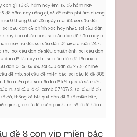
y con gì
,
số đề hôm nay êm
,
số đề hôm nay
số đề hôm nay uống gì
,
số đề miễn phí âm dương
 mai 6 tháng 6
,
số đề ngày mai 83
,
soi cầu dàn
0
,
soi cầu dàn đề chính xác hay nhất
,
soi cầu dàn
ôm nay bao nhiêu con
,
soi cầu dàn đề hôm nay o
 hôm nay ưu đãi
,
soi cầu dàn đề siêu chuẩn 247
,
o thủ
,
soi cầu dàn đề siêu chuẩn ênh
,
soi cầu dàn
ầu dàn đề tối nay ê tô
,
soi cầu dàn đề tối nay o
cầu dàn đề xổ số 99
,
soi cầu dàn đề xổ số online
 cầu đề mb
,
soi cầu đề miền bắc
,
soi cầu lô đề 888
ền bắc miễn phí
,
soi cầu lô đề kết quả xổ số miền
bắc in
,
soi cầu lô đề xsmb 07/07/2
,
soi cầu lô đề
 số đá
,
thống kê kết quả dàn đề 6 số miền bắc
,
tiền giang
,
xin số đề quảng ninh
,
xin số lô đề hôm
cầu đề 8 con víp miền bắc