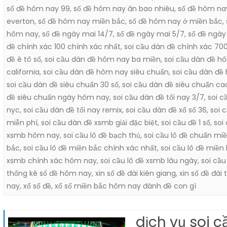
số đề hôm nay 99
,
số đề hôm nay ăn bao nhiêu
,
số đề hôm na
everton
,
số đề hôm nay miền bắc
,
số đề hôm nay ở miền bắc
,
hôm nay
,
số đề ngày mai 14/7
,
số đề ngày mai 5/7
,
số đề ngày
đề chính xác 100 chính xác nhất
,
soi cầu dàn đề chính xác 70
đề ê tô số
,
soi cầu dàn đề hôm nay ba miền
,
soi cầu dàn đề h
california
,
soi cầu dàn đề hôm nay siêu chuẩn
,
soi cầu dàn đề
soi cầu dàn đề siêu chuẩn 30 số
,
soi cầu dàn đề siêu chuẩn ca
đề siêu chuẩn ngày hôm nay
,
soi cầu dàn đề tối nay 3/7
,
soi c
nyc
,
soi cầu dàn đề tối nay remix
,
soi cầu dàn đề xổ số 36
,
soi 
miễn phí
,
soi cầu dàn đề xsmb giải đặc biệt
,
soi cầu đề 1 số
,
soi
xsmb hôm nay
,
soi cầu lô đề bạch thủ
,
soi cầu lô đề chuẩn mi
bắc
,
soi cầu lô đề miền bắc chính xác nhất
,
soi cầu lô đề miền 
xsmb chính xác hôm nay
,
soi cầu lô đề xsmb lâu ngày
,
soi cầu
thống kê số đề hôm nay
,
xin số đề đài kiên giang
,
xin số đề đài 
nay
,
xổ số đề
,
xổ số miền bắc hôm nay đánh đề con gì
dịch vụ soi 