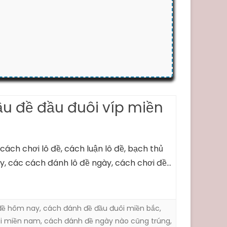
cầu đề đầu đuôi víp miền
cách chơi lô đề, cách luận lô đề, bạch thủ
ay, các cách đánh lô đề ngày, cách chơi đề…
đề hôm nay
,
cách đánh đề đầu đuôi miền bắc
,
ôi miền nam
,
cách đánh đề ngày nào cũng trúng
,