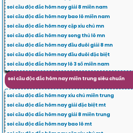
soi cầu độc đắc hôm nay giải 8 miền nam
soi cầu độc đắc hôm nay bao lô miền nam
soi cầu độc đắc hôm nay cặp xỉu chủ mn
soi cầu độc đắc hôm nay song thủ lô mn
soi cầu độc đắc hôm nay đầu đuôi giải 8 mn
soi cầu độc đắc hôm nay đầu đuôi đặc biệt
soi cầu độc đắc hôm nay lô 3 số miền nam
soi cầu độc đắc hôm nay miền trung siêu chuẩn
soi cầu độc đắc hôm nay xỉu chủ miền trung
soi cầu độc đắc hôm nay giải đặc biệt mt
soi cầu độc đắc hôm nay giải 8 miền trung
soi cầu độc đắc hôm nay bao lô mt