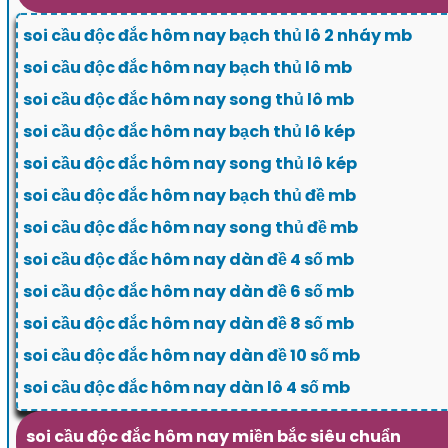
DỊCH VỤ SOI CẦU ĐỀ 4 CON VÍP
DỊCH VỤ SOI CẦU XIÊN 
/55
CẦU BẠCH THỦ (MB)
THỐNG KÊ ĐẦU – ĐUÔI
soi cầu độc đắc hôm nay bạch thủ lô 2 nháy mb
MIỀN BẮC
MIỀN BẮC
soi cầu độc đắc hôm nay bạch thủ lô mb
45
THỐNG KÊ ĐUÔI
DỊCH VỤ SOI CẦU ĐỀ 6 CON VÍP
DỊCH VỤ SOI CẦU XIÊN 
soi cầu độc đắc hôm nay song thủ lô mb
MIỀN BẮC
MIỀN BẮC
THỐNG KÊ ĐẦU
soi cầu độc đắc hôm nay bạch thủ lô kép
DỊCH VỤ SOI CẦU ĐỀ 8 CON VÍP
DỊCH VỤ SOI CẦU XIÊN 
THỐNG KÊ LÔ KÉP
soi cầu độc đắc hôm nay song thủ lô kép
MIỀN BẮC
MIỀN BẮC
THỐNG KÊ LÔ XIÊN
soi cầu độc đắc hôm nay bạch thủ đề mb
DỊCH VỤ SOI CẦU ĐỀ 10 CON VÍP
DỊCH VỤ SOI CẦU LÔ 
soi cầu độc đắc hôm nay song thủ đề mb
MIỀN BẮC
THỐNG KÊ LÔ GAN
VÍP MIỀN BẮC
soi cầu độc đắc hôm nay dàn đề 4 số mb
DỊCH VỤ SOI CẦU ĐỀ BẠCH THỦ
THỐNG KÊ ĐẦU ĐUÔI
DỊCH VỤ SOI CẦU LÔ 
soi cầu độc đắc hôm nay dàn đề 6 số mb
VÍP MIỀN BẮC
KÉP VÍP MIỀN BẮC
soi cầu độc đắc hôm nay dàn đề 8 số mb
DỊCH VỤ SOI CẦU ĐỀ ĐẦU ĐUÔI
soi cầu độc đắc hôm nay dàn đề 10 số mb
VÍP MIỀN BẮC
soi cầu độc đắc hôm nay dàn lô 4 số mb
DỊCH VỤ SOI CẦU ĐỀ SONG THỦ
VÍP MIỀN BẮC
soi cầu độc đắc hôm nay miền bắc siêu chuẩn