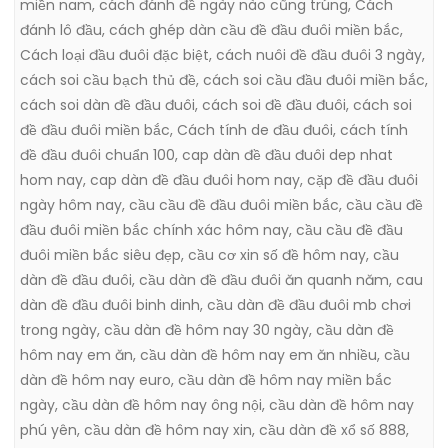
miền nam
,
cách đánh đề ngày nào cũng trúng
,
Cách
đánh lô đầu
,
cách ghép dàn cầu đề đầu đuôi miền bắc
,
Cách loại đầu đuôi đặc biệt
,
cách nuôi đề đầu đuôi 3 ngày
,
cách soi cầu bạch thủ đề
,
cách soi cầu đầu đuôi miền bắc
,
cách soi dàn đề đầu đuôi
,
cách soi đề đầu đuôi
,
cách soi
đề đầu đuôi miền bắc
,
Cách tính de đầu đuôi
,
cách tính
đề đầu đuôi chuẩn 100
,
cap dàn đề đầu đuôi dep nhat
hom nay
,
cap dàn đề đầu đuôi hom nay
,
cặp đề đầu đuôi
ngày hôm nay
,
cầu cầu đề đầu đuôi miền bắc
,
cầu cầu đề
đầu đuôi miền bắc chính xác hôm nay
,
cầu cầu đề đầu
đuôi miền bắc siêu đẹp
,
cầu cơ xin số đề hôm nay
,
cầu
dàn đề đầu đuôi
,
cầu dàn đề đầu đuôi ăn quanh năm
,
cau
dàn đề đầu đuôi binh dinh
,
cầu dàn đề đầu đuôi mb chơi
trong ngày
,
cầu dàn đề hôm nay 30 ngày
,
cầu dàn đề
hôm nay em ăn
,
cầu dàn đề hôm nay em ăn nhiều
,
cầu
dàn đề hôm nay euro
,
cầu dàn đề hôm nay miền bắc
ngày
,
cầu dàn đề hôm nay ông nội
,
cầu dàn đề hôm nay
phú yên
,
cầu dàn đề hôm nay xin
,
cầu dàn đề xổ số 888
,