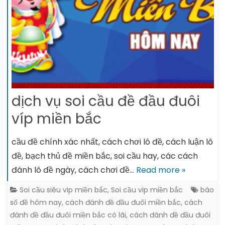
dịch vụ soi cầu đề đầu đuôi
víp miền bắc
cầu đề chính xác nhất, cách chơi lô đề, cách luận lô
đề, bạch thủ đề miền bắc, soi cầu hay, các cách
đánh lô đề ngày, cách chơi đề…
Read more »
Soi cầu siêu vip miền bắc
,
Soi cầu vip miền bắc
báo
số đề hôm nay
,
cách đánh đề đầu đuôi miền bắc
,
cách
đánh đề đầu đuôi miền bắc có lãi
,
cách đánh đề đầu đuôi