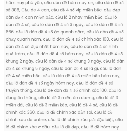
hôm nay phú yên
,
cầu dàn đề hôm nay xin
,
cầu dàn đề xổ
số 888
,
Cầu de 4 con
,
cầu đề 4 số vip miền bắc
,
cầu đẹp
dàn đề 4 con miền bắc
,
cầu lô 2 nháy miền bắc
,
cầu lô
dàn đề 4 số
,
cầu lô dàn đề 4 số 3 ngày
,
cầu lô dàn đề 4 số
666
,
cầu lô dàn đề 4 số ăn quanh năm
,
cầu lô dàn đề 4 số
chạy quanh năm
,
cầu lô dàn đề 4 số chính xác 100
,
cầu lô
dàn đề 4 số đẹp nhất hôm nay
,
cầu lô dàn đề 4 số hình
quả trám
,
cầu lô dàn đề 4 số hôm nay
,
cầu lô dàn đề 4 số
khung 2 ngày
,
cầu lô dàn đề 4 số khung 3 ngày
,
cầu lô dàn
đề 4 số khung 5 ngày
,
cầu lô dàn đề 4 số là gì
,
cầu lô dàn
đề 4 số miền bắc
,
cầu lô dàn đề 4 số miền bắc hôm nay
,
cầu lô dàn đề 4 số ngày hôm nay
,
cầu lô dàn đề 4 số
truyền thống
,
cầu lô de dàn đề 4 số chính xác 100
,
cầu lô
đang ăn thông
,
cầu lô đề 3 miền âm dương
,
cầu lô đề 3
miền dài
,
cầu lô đề 3 miền kèo
,
cầu lô đề 4 số
,
cầu lô đề
chính xác 360
,
cầu lô đề chính xác dẫn soi
,
cầu lô đề
chính xác de online
,
cầu lô đề chính xác giải đặc biệt
,
cầu
lô đề chính xác ơ đâu
,
cầu lô đề đẹp
,
cầu lô đề hôm nay