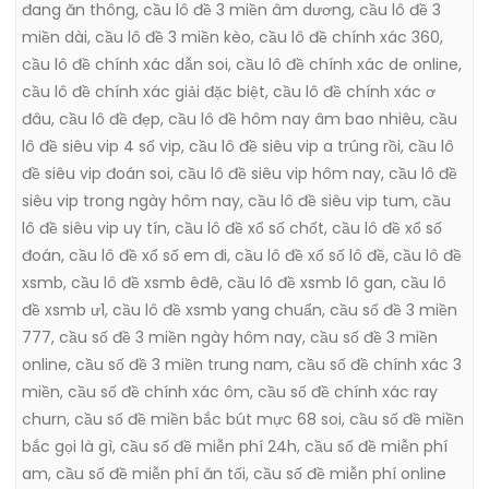
đang ăn thông
,
cầu lô đề 3 miền âm dương
,
cầu lô đề 3
miền dài
,
cầu lô đề 3 miền kèo
,
cầu lô đề chính xác 360
,
cầu lô đề chính xác dẫn soi
,
cầu lô đề chính xác de online
,
cầu lô đề chính xác giải đặc biệt
,
cầu lô đề chính xác ơ
đâu
,
cầu lô đề đẹp
,
cầu lô đề hôm nay âm bao nhiêu
,
cầu
lô đề siêu vip 4 số vip
,
cầu lô đề siêu vip a trúng rồi
,
cầu lô
đề siêu vip đoán soi
,
cầu lô đề siêu vip hôm nay
,
cầu lô đề
siêu vip trong ngày hôm nay
,
cầu lô đề siêu vip tum
,
cầu
lô đề siêu vip uy tín
,
cầu lô đề xổ số chốt
,
cầu lô đề xổ số
đoán
,
cầu lô đề xổ số em đi
,
cầu lô đề xổ số lô đề
,
cầu lô đề
xsmb
,
cầu lô đề xsmb êđê
,
cầu lô đề xsmb lô gan
,
cầu lô
đề xsmb ư1
,
cầu lô đề xsmb yang chuẩn
,
cầu số đề 3 miền
777
,
cầu số đề 3 miền ngày hôm nay
,
cầu số đề 3 miền
online
,
cầu số đề 3 miền trung nam
,
cầu số đề chính xác 3
miền
,
cầu số đề chính xác ôm
,
cầu số đề chính xác ray
churn
,
cầu số đề miền bắc bút mực 68 soi
,
cầu số đề miền
bắc gọi là gì
,
cầu số đề miễn phí 24h
,
cầu số đề miễn phí
am
,
cầu số đề miễn phí ăn tối
,
cầu số đề miễn phí online