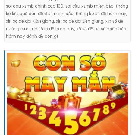
soi cau xsmb chinh xac 100
,
soi cầu xsmb miền bắc
,
thống
kê kết quả dàn đề 6 số miền bắc
,
thống kê số đề hôm nay
,
xin số đề đài kiên giang
,
xin số đề đài tiền giang
,
xin số đề
quảng ninh
,
xin số lô đề hôm nay
,
xổ số đề
,
xổ số miền bắc
hôm nay đánh đề con gì