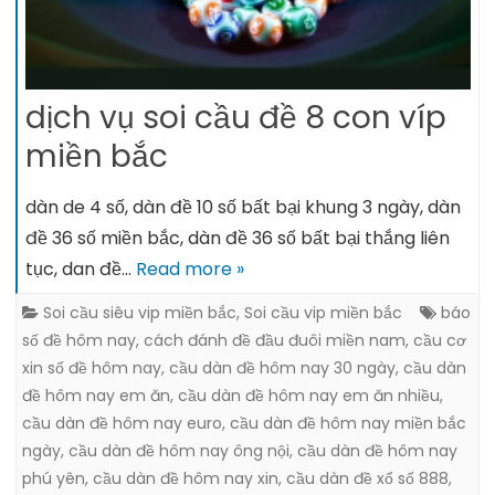
dịch vụ soi cầu đề 8 con víp
miền bắc
dàn de 4 số, dàn đề 10 số bất bại khung 3 ngày, dàn
đề 36 số miền bắc, dàn đề 36 số bất bại thắng liên
tục, dan đề…
Read more »
Soi cầu siêu vip miền bắc
,
Soi cầu vip miền bắc
báo
số đề hôm nay
,
cách đánh đề đầu đuôi miền nam
,
cầu cơ
xin số đề hôm nay
,
cầu dàn đề hôm nay 30 ngày
,
cầu dàn
đề hôm nay em ăn
,
cầu dàn đề hôm nay em ăn nhiều
,
cầu dàn đề hôm nay euro
,
cầu dàn đề hôm nay miền bắc
ngày
,
cầu dàn đề hôm nay ông nội
,
cầu dàn đề hôm nay
phú yên
,
cầu dàn đề hôm nay xin
,
cầu dàn đề xổ số 888
,