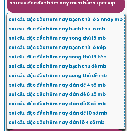
soi cầu độc đắc hôm nay miền bắc super vip
soi cầu độc đắc hôm nay bạch thủ lô 2 nháy mb
soi cầu độc đắc hôm nay bạch thủ lô mb
soi cầu độc đắc hôm nay song thủ lô mb
soi cầu độc đắc hôm nay bạch thủ lô kép
soi cầu độc đắc hôm nay song thủ lô kép
soi cầu độc đắc hôm nay bạch thủ đề mb
soi cầu độc đắc hôm nay song thủ đề mb
soi cầu độc đắc hôm nay dàn đề 4 số mb
soi cầu độc đắc hôm nay dàn đề 6 số mb
soi cầu độc đắc hôm nay dàn đề 8 số mb
soi cầu độc đắc hôm nay dàn đề 10 số mb
soi cầu độc đắc hôm nay dàn lô 4 số mb