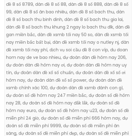
đề 8 số 8789
,
dàn đề 8 số 88
,
dàn đề 8 số 888
,
dàn đề 8 số
99
,
dàn đề 8 số ăn bao nhiêu
,
dàn đề 8 số bach thu
,
dàn
đề 8 số bach thu binh dinh
,
dàn đề 8 số bach thu gia lai
,
dàn đề 8 số bach thu khung 2 ngay lo bach thu dlk
,
dàn đề
gan miền bắc
,
dàn đề xsmb tối nay 50 so
,
dàn đề xsmb tối
nay miền bắc bất bại
,
dàn đề xsmb tối nay o nutley nj
,
dàn
đề xsmb tối nay phí
,
dịch vụ soi cầu đề 8 con víp
,
du doan
hom nay de ve bao nhieu
,
dự đoán dàn đề hôm nay 206
,
dự đoán dàn đề hôm nay ơi
,
dự đoán dàn đề hôm nay uy
tín
,
dự đoán dàn đề xổ số chuẩn
,
dự đoán dàn đề xổ số ơi
hôm nay
,
dự đoán dàn đề xổ số power
,
dự đoán dàn đề
xsmb chính xác 100
,
dự đoán dàn đề xsmb đánh con gì
,
dự đoán số đề hôm nay 247 miền bắc
,
dự đoán số đề hôm
nay 28
,
dự đoán số đề hôm nay đắk lắk
,
dự đoán số đề
hôm nay euro
,
dự đoán số đề hôm nay u23
,
dự đoán số đề
miễn phí 24 giờ
,
dự đoán số đề miễn phí 666 hôm nay
,
dự
đoán số đề miễn phí 9999
,
dự đoán số đề miễn phí ăn
sáng
,
dự đoán số đề miễn phí đẹp
,
dự đoán số đề miễn phí