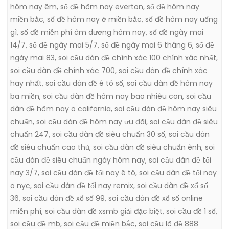
hôm nay êm
,
số đề hôm nay everton
,
số đề hôm nay
miền bắc
,
số đề hôm nay ở miền bắc
,
số đề hôm nay uống
gì
,
số đề miễn phí âm dương hôm nay
,
số đề ngày mai
14/7
,
số đề ngày mai 5/7
,
số đề ngày mai 6 tháng 6
,
số đề
ngày mai 83
,
soi cầu dàn đề chính xác 100 chính xác nhất
,
soi cầu dàn đề chính xác 700
,
soi cầu dàn đề chính xác
hay nhất
,
soi cầu dàn đề ê tô số
,
soi cầu dàn đề hôm nay
ba miền
,
soi cầu dàn đề hôm nay bao nhiêu con
,
soi cầu
dàn đề hôm nay o california
,
soi cầu dàn đề hôm nay siêu
chuẩn
,
soi cầu dàn đề hôm nay ưu đãi
,
soi cầu dàn đề siêu
chuẩn 247
,
soi cầu dàn đề siêu chuẩn 30 số
,
soi cầu dàn
đề siêu chuẩn cao thủ
,
soi cầu dàn đề siêu chuẩn ênh
,
soi
cầu dàn đề siêu chuẩn ngày hôm nay
,
soi cầu dàn đề tối
nay 3/7
,
soi cầu dàn đề tối nay ê tô
,
soi cầu dàn đề tối nay
o nyc
,
soi cầu dàn đề tối nay remix
,
soi cầu dàn đề xổ số
36
,
soi cầu dàn đề xổ số 99
,
soi cầu dàn đề xổ số online
miễn phí
,
soi cầu dàn đề xsmb giải đặc biệt
,
soi cầu đề 1 số
,
soi cầu đề mb
,
soi cầu đề miền bắc
,
soi cầu lô đề 888