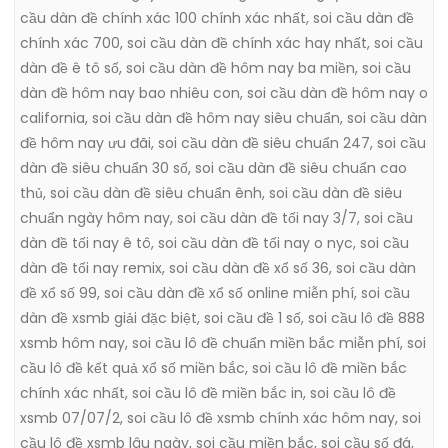
cầu dàn đề chính xác 100 chính xác nhất
,
soi cầu dàn đề
chính xác 700
,
soi cầu dàn đề chính xác hay nhất
,
soi cầu
dàn đề ê tô số
,
soi cầu dàn đề hôm nay ba miền
,
soi cầu
dàn đề hôm nay bao nhiêu con
,
soi cầu dàn đề hôm nay o
california
,
soi cầu dàn đề hôm nay siêu chuẩn
,
soi cầu dàn
đề hôm nay ưu đãi
,
soi cầu dàn đề siêu chuẩn 247
,
soi cầu
dàn đề siêu chuẩn 30 số
,
soi cầu dàn đề siêu chuẩn cao
thủ
,
soi cầu dàn đề siêu chuẩn ênh
,
soi cầu dàn đề siêu
chuẩn ngày hôm nay
,
soi cầu dàn đề tối nay 3/7
,
soi cầu
dàn đề tối nay ê tô
,
soi cầu dàn đề tối nay o nyc
,
soi cầu
dàn đề tối nay remix
,
soi cầu dàn đề xổ số 36
,
soi cầu dàn
đề xổ số 99
,
soi cầu dàn đề xổ số online miễn phí
,
soi cầu
dàn đề xsmb giải đặc biệt
,
soi cầu đề 1 số
,
soi cầu lô đề 888
xsmb hôm nay
,
soi cầu lô đề chuẩn miền bắc miễn phí
,
soi
cầu lô đề kết quả xổ số miền bắc
,
soi cầu lô đề miền bắc
chính xác nhất
,
soi cầu lô đề miền bắc in
,
soi cầu lô đề
xsmb 07/07/2
,
soi cầu lô đề xsmb chính xác hôm nay
,
soi
cầu lô đề xsmb lâu ngày
,
soi cầu miền bắc
,
soi cầu số đá
,