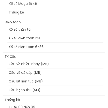
Xổ số Mega 6/45
Thống kê
Điện toán
Xổ số thần tài
Xổ số điện toán 123
Xổ số điện toán 6×36
TK Cầu
Cầu về nhiều nháy (MB)
Cầu về cả cặp (MB)
Cầu lật liên tục (MB)
Cầu bạch thủ (MB)
Thống kê
TK từ 00 đến 99