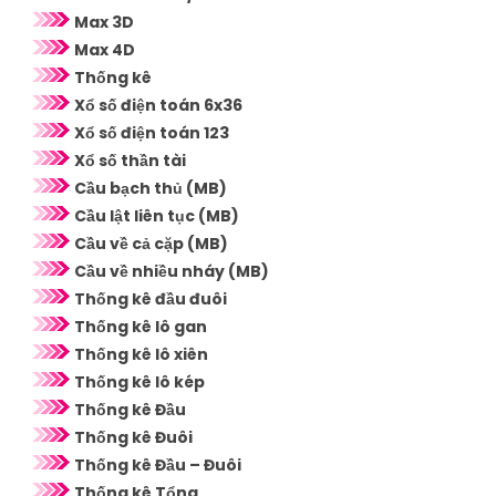
Max 3D
Max 4D
Thống kê
Xổ số điện toán 6x36
Xổ số điện toán 123
Xổ số thần tài
Cầu bạch thủ (MB)
Cầu lật liên tục (MB)
Cầu về cả cặp (MB)
Cầu về nhiều nháy (MB)
Thống kê đầu đuôi
Thống kê lô gan
Thống kê lô xiên
Thống kê lô kép
Thống kê Đầu
Thống kê Đuôi
Thống kê Đầu – Đuôi
Thống kê Tổng