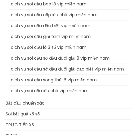
dịch vụ soi cầu bao lô víp miền nam
dịch vụ soi cầu cặp xíu chủ víp miền nam
dịch vụ soi cầu đặc biệt víp miền nam
dịch vụ soi cầu giải tám víp miền nam
dịch vụ soi cầu lô 3 số víp miền nam
dịch vụ soi cầu sớ đầu đuôi giải 8 víp miền nam
dịch vụ soi cầu sớ đầu đuôi giải đặc biệt víp miền nam
dịch vụ soi cầu song thủ lô víp miền nam
dịch vụ soi cầu xíu chủ víp miền nam
Bắt cầu chuẩn xác
Soi kết quả xổ số
TRỰC TIẾP XS