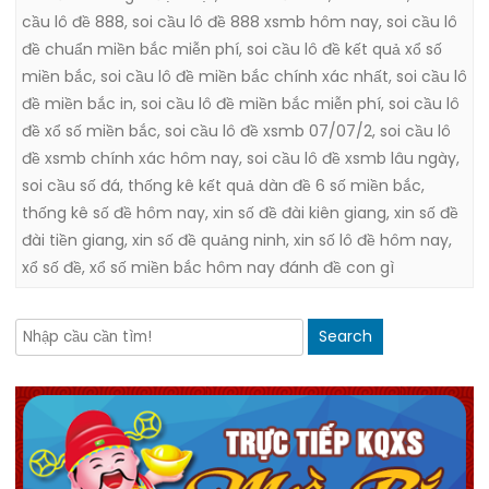
cầu lô đề 888
,
soi cầu lô đề 888 xsmb hôm nay
,
soi cầu lô
đề chuẩn miền bắc miễn phí
,
soi cầu lô đề kết quả xổ số
miền bắc
,
soi cầu lô đề miền bắc chính xác nhất
,
soi cầu lô
đề miền bắc in
,
soi cầu lô đề miền bắc miễn phí
,
soi cầu lô
đề xổ số miền bắc
,
soi cầu lô đề xsmb 07/07/2
,
soi cầu lô
đề xsmb chính xác hôm nay
,
soi cầu lô đề xsmb lâu ngày
,
soi cầu số đá
,
thống kê kết quả dàn đề 6 số miền bắc
,
thống kê số đề hôm nay
,
xin số đề đài kiên giang
,
xin số đề
đài tiền giang
,
xin số đề quảng ninh
,
xin số lô đề hôm nay
,
xổ số đề
,
xổ số miền bắc hôm nay đánh đề con gì
Search