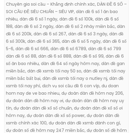
Chuyên gia soi cầu – Khẳng định chính xác
,
DÀN ĐỀ 6 SỐ –
SOI CẦU ĐỀ SIÊU CHUẨN – SIÊU VIP
,
dàn đề 6 số 1 ăn bao
nhiêu
,
dàn đề 6 số 1 ngày
,
dàn đề 6 số 100k
,
dàn đề 6 số
188
,
dàn đề 6 số 2 ngày
,
dàn đề 6 số 2 nháy miền bắc
,
dàn
đề 6 số 200k
,
dàn đề 6 số 267
,
dàn đề 6 số 3 ngày
,
dàn đề
6 số 300k
,
dàn đề 6 số 365
,
dàn đề 6 số 5 ngày
,
dàn đề 6 số
5-6
,
dàn đề 6 số 666
,
dàn đề 6 số 6789
,
dàn đề 6 số 799
dàn đề 6 số 88
,
dàn đề 6 số 888
,
dàn đề 6 số 99
,
dàn đề 6
số ăn bao nhiêu
,
dàn đề 64 số ngày hôm nay
,
dàn đề gan
miền bắc
,
dàn đề xsmb tối nay 50 so
,
dàn đề xsmb tối nay
miền bắc bất bại
,
dàn đề xsmb tối nay o nutley nj
,
dàn đề
xsmb tối nay phí
,
dịch vụ soi cầu đề 6 con víp
,
du doan
hom nay de ve bao nhieu
,
dự đoán dàn đề hôm nay 206
,
dự đoán dàn đề hôm nay ơi
,
dự đoán dàn đề hôm nay uy
tín
,
dự đoán dàn đề xổ số chuẩn
,
dự đoán dàn đề xổ số ơi
hôm nay
,
dự đoán dàn đề xổ số power
,
dự đoán dàn đề
xsmb chính xác 100
,
dự đoán dàn đề xsmb đánh con gì
,
dự đoán số đề hôm nay 247 miền bắc
,
dự đoán số đề hôm