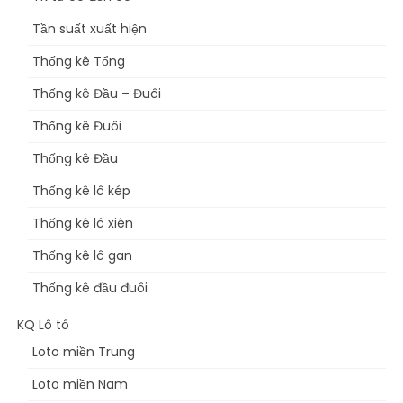
Tần suất xuất hiện
Thống kê Tổng
Thống kê Đầu – Đuôi
Thống kê Đuôi
Thống kê Đầu
Thống kê lô kép
Thống kê lô xiên
Thống kê lô gan
Thống kê đầu đuôi
KQ Lô tô
Loto miền Trung
Loto miền Nam