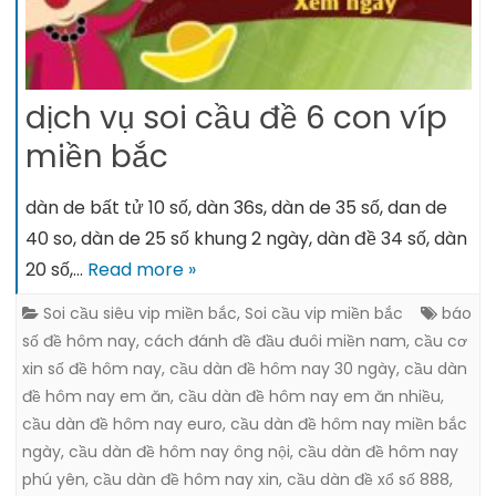
dịch vụ soi cầu đề 6 con víp
miền bắc
dàn de bất tử 10 số, dàn 36s, dàn de 35 số, dan de
40 so, dàn de 25 số khung 2 ngày, dàn đề 34 số, dàn
20 số,…
Read more »
Soi cầu siêu vip miền bắc
,
Soi cầu vip miền bắc
báo
số đề hôm nay
,
cách đánh đề đầu đuôi miền nam
,
cầu cơ
xin số đề hôm nay
,
cầu dàn đề hôm nay 30 ngày
,
cầu dàn
đề hôm nay em ăn
,
cầu dàn đề hôm nay em ăn nhiều
,
cầu dàn đề hôm nay euro
,
cầu dàn đề hôm nay miền bắc
ngày
,
cầu dàn đề hôm nay ông nội
,
cầu dàn đề hôm nay
phú yên
,
cầu dàn đề hôm nay xin
,
cầu dàn đề xổ số 888
,