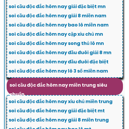
soi cầu độc đắc hôm nay giải đặc biệt mn
soi cầu độc đắc hôm nay giải 8 miền nam
soi cầu độc đắc hôm nay bao lô miền nam
soi cầu độc đắc hôm nay cặp xỉu chủ mn
soi cầu độc đắc hôm nay song thủ lô mn
soi cầu độc đắc hôm nay đầu đuôi giải 8 mn
soi cầu độc đắc hôm nay đầu đuôi đặc biệt
soi cầu độc đắc hôm nay lô 3 số miền nam
soi cầu độc đắc hôm nay miền trung siêu
chuẩn
soi cầu độc đắc hôm nay xỉu chủ miền trung
soi cầu độc đắc hôm nay giải đặc biệt mt
soi cầu độc đắc hôm nay giải 8 miền trung