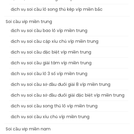
dịch vụ soi cầu lô song thủ kép víp miền bắc
Soi cầu vip miền trung
dịch vụ soi cầu bao lô víp miền trung
dịch vụ soi cầu cặp xíu chủ víp miền trung
dịch vụ soi cầu đặc biệt víp miền trung
dịch vụ soi cầu giải tám víp miền trung
dịch vụ soi cầu lô 3 số víp miền trung
dịch vụ soi cầu sớ đầu đuôi giải 8 víp miền trung
dịch vụ soi cầu sớ đầu đuôi giải đặc biệt víp miền trung
dịch vụ soi cầu song thủ lô víp miền trung
dịch vụ soi cầu xíu chủ víp miền trung
Soi cầu vip miền nam