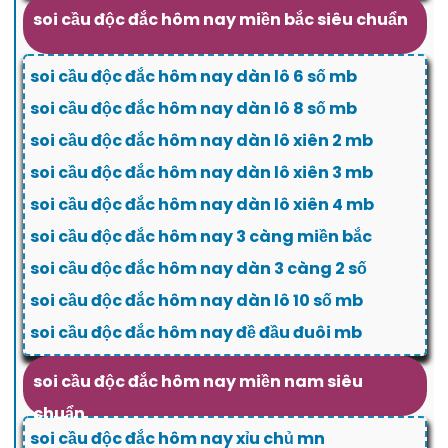
soi cầu độc đắc hôm nay miền bắc siêu chuẩn
soi cầu độc đắc hôm nay dàn lô 6 số mb
soi cầu độc đắc hôm nay dàn lô 8 số mb
soi cầu độc đắc hôm nay dàn lô xiên 2 mb
soi cầu độc đắc hôm nay dàn lô xiên 3 mb
soi cầu độc đắc hôm nay dàn lô xiên 4 mb
soi cầu độc đắc hôm nay 3 càng miền bắc
soi cầu độc đắc hôm nay dàn 3 càng 2 số
soi cầu độc đắc hôm nay dàn lô 10 số mb
soi cầu độc đắc hôm nay đề đầu đuôi mb
soi cầu độc đắc hôm nay miền nam siêu
chuẩn
soi cầu độc đắc hôm nay xỉu chủ mn