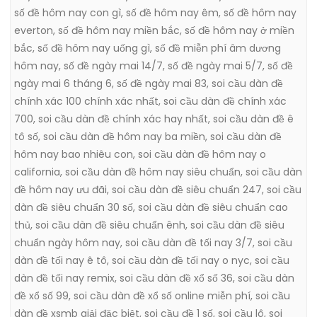
số đề hôm nay con gì
,
số đề hôm nay êm
,
số đề hôm nay
everton
,
số đề hôm nay miền bắc
,
số đề hôm nay ở miền
bắc
,
số đề hôm nay uống gì
,
số đề miễn phí âm dương
hôm nay
,
số đề ngày mai 14/7
,
số đề ngày mai 5/7
,
số đề
ngày mai 6 tháng 6
,
số đề ngày mai 83
,
soi cầu dàn đề
chính xác 100 chính xác nhất
,
soi cầu dàn đề chính xác
700
,
soi cầu dàn đề chính xác hay nhất
,
soi cầu dàn đề ê
tô số
,
soi cầu dàn đề hôm nay ba miền
,
soi cầu dàn đề
hôm nay bao nhiêu con
,
soi cầu dàn đề hôm nay o
california
,
soi cầu dàn đề hôm nay siêu chuẩn
,
soi cầu dàn
đề hôm nay ưu đãi
,
soi cầu dàn đề siêu chuẩn 247
,
soi cầu
dàn đề siêu chuẩn 30 số
,
soi cầu dàn đề siêu chuẩn cao
thủ
,
soi cầu dàn đề siêu chuẩn ênh
,
soi cầu dàn đề siêu
chuẩn ngày hôm nay
,
soi cầu dàn đề tối nay 3/7
,
soi cầu
dàn đề tối nay ê tô
,
soi cầu dàn đề tối nay o nyc
,
soi cầu
dàn đề tối nay remix
,
soi cầu dàn đề xổ số 36
,
soi cầu dàn
đề xổ số 99
,
soi cầu dàn đề xổ số online miễn phí
,
soi cầu
dàn đề xsmb giải đặc biệt
,
soi cầu đề 1 số
,
soi cầu lô
,
soi