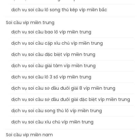
dịch vụ soi cầu lô song thủ kép víp miền bắc
Soi cầu vip miền trung
dịch vụ soi cầu bao lô víp miền trung
dịch vụ soi cầu cặp xíu chủ víp miền trung
dịch vụ soi cầu đặc biệt víp miền trung
dịch vụ soi cầu giải tám víp miền trung
dịch vụ soi cầu lô 3 số víp miền trung
dịch vụ soi cầu sớ đầu đuôi giải 8 víp miền trung
dịch vụ soi cầu sớ đầu đuôi giải đặc biệt víp miền trung
dịch vụ soi cầu song thủ lô víp miền trung
dịch vụ soi cầu xíu chủ víp miền trung
Soi cầu vip miền nam