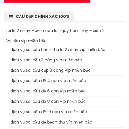
CẦU ĐẸP CHÍNH XÁC 100%
soi lô 2 nháy – xem cau lo ngay hom nay – xiên 2
Soi cầu vip miền bắc
dịch vụ soi cầu bạch thủ lô 2 nháy víp miền bắc
dịch vụ soi cầu 3 càng víp miền bắc
dịch vụ soi cầu cặp 3 càng víp miền bắc
dịch vụ soi cầu đề 4 con víp miền bắc
dịch vụ soi cầu đề 6 con víp miền bắc
dịch vụ soi cầu đề 8 con víp miền bắc
dịch vụ soi cầu đề 10 con víp miền bắc
dịch vụ soi cầu đề bạch thủ víp miền bắc