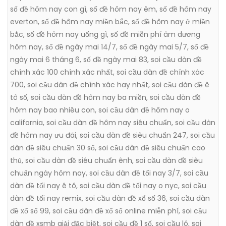
số đề hôm nay con gì
,
số đề hôm nay êm
,
số đề hôm nay
everton
,
số đề hôm nay miền bắc
,
số đề hôm nay ở miền
bắc
,
số đề hôm nay uống gì
,
số đề miễn phí âm dương
hôm nay
,
số đề ngày mai 14/7
,
số đề ngày mai 5/7
,
số đề
ngày mai 6 tháng 6
,
số đề ngày mai 83
,
soi cầu dàn đề
chính xác 100 chính xác nhất
,
soi cầu dàn đề chính xác
700
,
soi cầu dàn đề chính xác hay nhất
,
soi cầu dàn đề ê
tô số
,
soi cầu dàn đề hôm nay ba miền
,
soi cầu dàn đề
hôm nay bao nhiêu con
,
soi cầu dàn đề hôm nay o
california
,
soi cầu dàn đề hôm nay siêu chuẩn
,
soi cầu dàn
đề hôm nay ưu đãi
,
soi cầu dàn đề siêu chuẩn 247
,
soi cầu
dàn đề siêu chuẩn 30 số
,
soi cầu dàn đề siêu chuẩn cao
thủ
,
soi cầu dàn đề siêu chuẩn ênh
,
soi cầu dàn đề siêu
chuẩn ngày hôm nay
,
soi cầu dàn đề tối nay 3/7
,
soi cầu
dàn đề tối nay ê tô
,
soi cầu dàn đề tối nay o nyc
,
soi cầu
dàn đề tối nay remix
,
soi cầu dàn đề xổ số 36
,
soi cầu dàn
đề xổ số 99
,
soi cầu dàn đề xổ số online miễn phí
,
soi cầu
dàn đề xsmb giải đặc biệt
,
soi cầu đề 1 số
,
soi cầu lô
,
soi