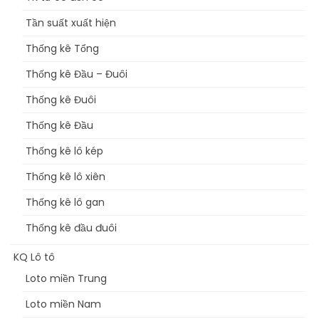
Tần suất xuất hiện
Thống kê Tổng
Thống kê Đầu – Đuôi
Thống kê Đuôi
Thống kê Đầu
Thống kê lô kép
Thống kê lô xiên
Thống kê lô gan
Thống kê đầu đuôi
KQ Lô tô
Loto miền Trung
Loto miền Nam