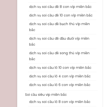
dịch vụ soi cầu đề 8 con víp miền bắc
dịch vụ soi cầu đề 10 con víp miền bắc
dịch vụ soi cầu đề bạch thủ víp miền
bắc
dịch vụ soi cầu đề đầu đuôi víp miền
bắc
dịch vụ soi cầu đề song thủ víp miền
bắc
dịch vụ soi cầu lô 10 con víp miền bắc
dịch vụ soi cầu lô 4 con víp miền bắc
dịch vụ soi cầu lô 6 con víp miền bắc
Soi cầu siêu vip miền bắc
dịch vụ soi cầu lô 8 con víp miền bắc