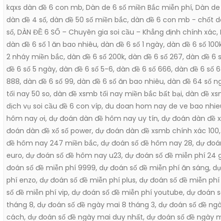
kqxs dàn đề 6 con mb
,
Dàn de 6 số miền Bắc miễn phí
,
Dàn de
dàn đề 4 số
,
dàn đề 50 số miền bắc
,
dàn đề 6 con mb - chốt dà
số
,
DÀN ĐỀ 6 SỐ – Chuyên gia soi cầu – Khẳng định chính xác
,
dàn đề 6 số 1 ăn bao nhiêu
,
dàn đề 6 số 1 ngày
,
dàn đề 6 số 100
2 nháy miền bắc
,
dàn đề 6 số 200k
,
dàn đề 6 số 267
,
dàn đề 6 
đề 6 số 5 ngày
,
dàn đề 6 số 5-6
,
dàn đề 6 số 666
,
dàn đề 6 số 
888
,
dàn đề 6 số 99
,
dàn đề 6 số ăn bao nhiêu
,
dàn đề 64 số 
tối nay 50 so
,
dàn đề xsmb tối nay miền bắc bất bại
,
dàn đề xsm
dịch vụ soi cầu đề 6 con víp
,
du doan hom nay de ve bao nhie
hôm nay ơi
,
dự đoán dàn đề hôm nay uy tín
,
dự đoán dàn đề x
đoán dàn đề xổ số power
,
dự đoán dàn đề xsmb chính xác 100
đề hôm nay 247 miền bắc
,
dự đoán số đề hôm nay 28
,
dự đoá
euro
,
dự đoán số đề hôm nay u23
,
dự đoán số đề miễn phí 24 
đoán số đề miễn phí 9999
,
dự đoán số đề miễn phí ăn sáng
,
dự
phí enzo
,
dự đoán số đề miễn phí plus
,
dự đoán số đề miễn phí 
số đề miễn phí vip
,
dự đoán số đề miễn phí youtube
,
dự đoán s
tháng 8
,
dự đoán số đề ngày mai 8 tháng 3
,
dự đoán số đề ng
cách
,
dự đoán số đề ngày mai duy nhất
,
dự đoán số đề ngày ma