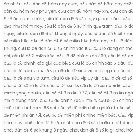
ăn nhiều
,
cầu dàn đề hôm nay euro
,
cầu dàn đề hôm nay miề
dàn đề hôm nay phú yên
,
cầu dàn đề hôm nay xin
,
cầu dàn đề
6 số ăn quanh năm
,
cầu lô dàn đề 6 số chạy quanh năm
,
cầu l
đẹp nhất hôm nay
,
cầu lô dàn đề 6 số hình quả trám
,
cầu lô d
ngày
,
cầu lô dàn đề 6 số khung 3 ngày
,
cầu lô dàn đề 6 số khu
số miền bắc
,
cầu lô dàn đề 6 số miền bắc hôm nay
,
cầu lô dàn
thống
,
cầu lô de dàn đề 6 số chính xác 100
,
cầu lô đang ăn th
dài
,
cầu lô đề 3 miền kèo
,
cầu lô đề chính xác 360
,
cầu lô đề ch
cầu lô đề chính xác giải đặc biệt
,
cầu lô đề chính xác ơ đâu
,
cầ
cầu lô đề siêu vip 4 số vip
,
cầu lô đề siêu vip a trúng rồi
,
cầu lô 
cầu lô đề siêu vip tum
,
cầu lô đề siêu vip uy tín
,
cầu lô đề xổ số
cầu lô đề xổ số lô đề
,
cầu lô đề xsmb
,
cầu lô đề xsmb êđê
,
cầu 
xsmb yang chuẩn
,
cầu số đề 3 miền 777
,
cầu số đề 3 miền ng
miền trung nam
,
cầu số đề chính xác 3 miền
,
cầu số đề chính
miền bắc bút mực 68 soi
,
cầu số đề miền bắc gọi là gì
,
cầu số 
đề miễn phí ăn tối
,
cầu số đề miễn phí online miền bắc
,
Cầu vi
hôm nay
,
chốt dàn đề 6 số
,
chốt dàn đề 6 số chuẩn
,
chốt dàn 
chốt dàn đề 6 số khung 3 ngày
,
chốt dàn đề 6 số là gì
,
chốt hô