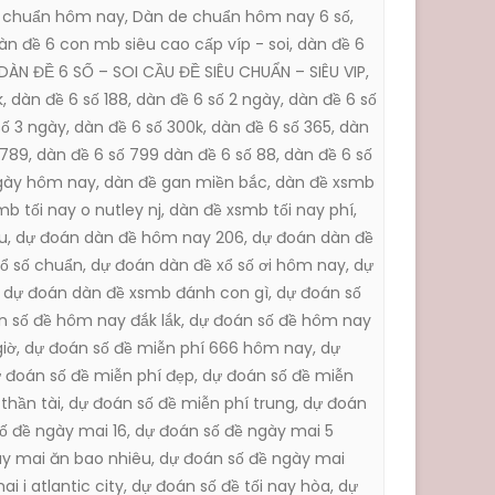
 chuẩn hôm nay
,
Dàn de chuẩn hôm nay 6 số
,
n đề 6 con mb siêu cao cấp víp - soi
,
dàn đề 6
DÀN ĐỀ 6 SỐ – SOI CẦU ĐỀ SIÊU CHUẨN – SIÊU VIP
,
k
,
dàn đề 6 số 188
,
dàn đề 6 số 2 ngày
,
dàn đề 6 số
số 3 ngày
,
dàn đề 6 số 300k
,
dàn đề 6 số 365
,
dàn
6789
,
dàn đề 6 số 799 dàn đề 6 số 88
,
dàn đề 6 số
ngày hôm nay
,
dàn đề gan miền bắc
,
dàn đề xsmb
b tối nay o nutley nj
,
dàn đề xsmb tối nay phí
,
u
,
dự đoán dàn đề hôm nay 206
,
dự đoán dàn đề
ổ số chuẩn
,
dự đoán dàn đề xổ số ơi hôm nay
,
dự
,
dự đoán dàn đề xsmb đánh con gì
,
dự đoán số
n số đề hôm nay đắk lắk
,
dự đoán số đề hôm nay
giờ
,
dự đoán số đề miễn phí 666 hôm nay
,
dự
 đoán số đề miễn phí đẹp
,
dự đoán số đề miễn
thần tài
,
dự đoán số đề miễn phí trung
,
dự đoán
ố đề ngày mai 16
,
dự đoán số đề ngày mai 5
ày mai ăn bao nhiêu
,
dự đoán số đề ngày mai
i i atlantic city
,
dự đoán số đề tối nay hòa
,
dự