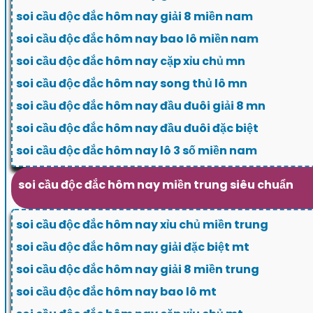
soi cầu độc đắc hôm nay giải 8 miền nam
soi cầu độc đắc hôm nay bao lô miền nam
soi cầu độc đắc hôm nay cặp xỉu chủ mn
soi cầu độc đắc hôm nay song thủ lô mn
soi cầu độc đắc hôm nay đầu đuôi giải 8 mn
soi cầu độc đắc hôm nay đầu đuôi đặc biệt
soi cầu độc đắc hôm nay lô 3 số miền nam
soi cầu độc đắc hôm nay miền trung siêu chuẩn
soi cầu độc đắc hôm nay xỉu chủ miền trung
soi cầu độc đắc hôm nay giải đặc biệt mt
soi cầu độc đắc hôm nay giải 8 miền trung
soi cầu độc đắc hôm nay bao lô mt