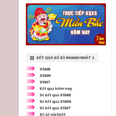
MIỀN NAM
XỔ SỐ POWER 6
DỊCH VỤ SOI CẦU GIẢI TÁM VÍP
XỔ SỐ MEGA 6/
MIỀN NAM
THỐNG KÊ
DỊCH VỤ SOI CẦU LÔ 3 SỐ VÍP
MIỀN NAM
DỊCH VỤ SOI CẦU SỚ ĐẦU ĐUÔI
GIẢI 8 VÍP MIỀN NAM
KẾT QUẢ XỔ SỐ NHANH NHẤT ⇓
DỊCH VỤ SOI CẦU SỚ ĐẦU ĐUÔI
XSMB
GIẢI ĐẶC BIỆT VÍP MIỀN NAM
XSMN
DỊCH VỤ SOI CẦU SONG THỦ LÔ
XSMT
VÍP MIỀN NAM
Kết quả hôm nay
Sổ kết quả XSMB
DỊCH VỤ SOI CẦU XÍU CHỦ VÍP
Sổ kết quả XSMN
MIỀN NAM
Sổ kết quả XSMT
Xổ số vietlott