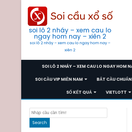
soi lô 2 nháy – xem cau lo
ngay hom nay – xiên 2
soi lô 2 nháy – xem cau lo ngay hom nay –
xiên 2
SOI LÔ 2 NHÁY – XEM CAU LO NGAY HOM NA
SOI CẦU VIP MIỀN NAM
BẮT CẦU CHUẨN
DỊCH VỤ SOI CẦU BAO LÔ VÍP
SỔ KẾT QUẢ
VIETLOTT
MIỀN NAM
SỔ KẾT QUẢ XSMT
XỔ SỐ VIETLOT
DỊCH VỤ SOI CẦU CẶP XÍU CHỦ
SỔ KẾT QUẢ XSMN
MAX 4D
VÍP MIỀN NAM
Search
SỔ KẾT QUẢ XSMB
MAX 3D
DỊCH VỤ SOI CẦU ĐẶC BIỆT VÍP