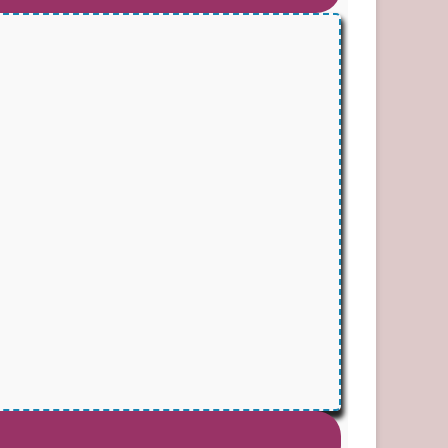
2 LÔ VÍP
DỊCH VỤ SOI CẦU GIẢI TÁM VÍP
QUAY THỬ XSMB
MIỀN TRUNG
3 LÔ VÍP
DỊCH VỤ SOI CẦU LÔ 3 SỐ VÍP
MIỀN TRUNG
4 LÔ VÍP
DỊCH VỤ SOI CẦU SỚ ĐẦU ĐUÔI
GIẢI 8 VÍP MIỀN TRUNG
SONG THỦ
DỊCH VỤ SOI CẦU SỚ ĐẦU ĐUÔI
GIẢI ĐẶC BIỆT VÍP MIỀN
TRUNG
SONG THỦ
DỊCH VỤ SOI CẦU SONG THỦ LÔ
VÍP MIỀN TRUNG
DỊCH VỤ SOI CẦU XÍU CHỦ VÍP
MIỀN TRUNG