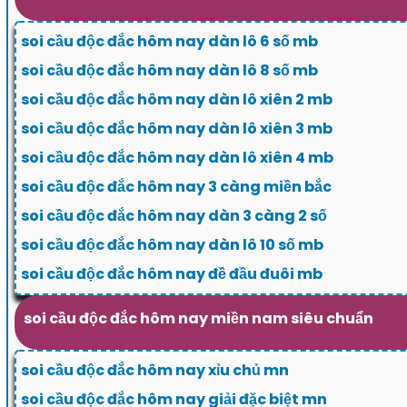
DỊCH VỤ SOI CẦU LÔ 10 CON VÍP
MIỀN BẮC
soi cầu độc đắc hôm nay dàn lô 6 số mb
soi cầu độc đắc hôm nay dàn lô 8 số mb
DỊCH VỤ SOI CẦU LÔ 4 CON VÍP
MIỀN BẮC
soi cầu độc đắc hôm nay dàn lô xiên 2 mb
soi cầu độc đắc hôm nay dàn lô xiên 3 mb
DỊCH VỤ SOI CẦU LÔ 6 CON VÍP
MIỀN BẮC
soi cầu độc đắc hôm nay dàn lô xiên 4 mb
soi cầu độc đắc hôm nay 3 càng miền bắc
soi cầu độc đắc hôm nay dàn 3 càng 2 số
soi cầu độc đắc hôm nay dàn lô 10 số mb
soi cầu độc đắc hôm nay đề đầu đuôi mb
soi cầu độc đắc hôm nay miền nam siêu chuẩn
soi cầu độc đắc hôm nay xỉu chủ mn
soi cầu độc đắc hôm nay giải đặc biệt mn