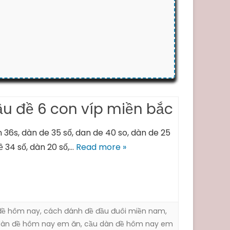
cầu đề 6 con víp miền bắc
n 36s, dàn de 35 số, dan de 40 so, dàn de 25
 34 số, dàn 20 số,…
Read more »
đề hôm nay
,
cách đánh đề đầu đuôi miền nam
,
dàn đề hôm nay em ăn
,
cầu dàn đề hôm nay em