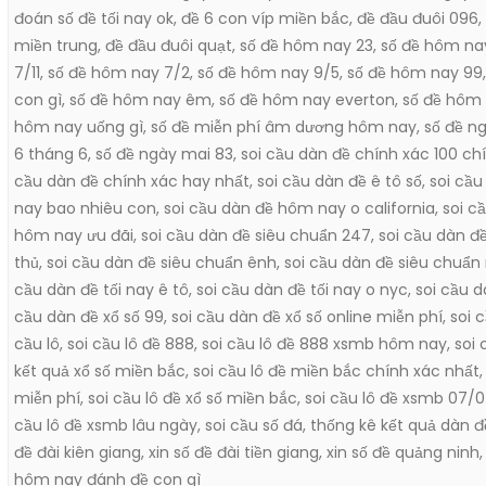
đoán số đề tối nay ok
,
đề 6 con víp miền bắc
,
đề đầu đuôi 096
,
miền trung
,
đề đầu đuôi quạt
,
số đề hôm nay 23
,
số đề hôm na
7/11
,
số đề hôm nay 7/2
,
số đề hôm nay 9/5
,
số đề hôm nay 99
con gì
,
số đề hôm nay êm
,
số đề hôm nay everton
,
số đề hôm
hôm nay uống gì
,
số đề miễn phí âm dương hôm nay
,
số đề n
6 tháng 6
,
số đề ngày mai 83
,
soi cầu dàn đề chính xác 100 ch
cầu dàn đề chính xác hay nhất
,
soi cầu dàn đề ê tô số
,
soi cầ
nay bao nhiêu con
,
soi cầu dàn đề hôm nay o california
,
soi c
hôm nay ưu đãi
,
soi cầu dàn đề siêu chuẩn 247
,
soi cầu dàn đ
thủ
,
soi cầu dàn đề siêu chuẩn ênh
,
soi cầu dàn đề siêu chuẩ
cầu dàn đề tối nay ê tô
,
soi cầu dàn đề tối nay o nyc
,
soi cầu d
cầu dàn đề xổ số 99
,
soi cầu dàn đề xổ số online miễn phí
,
soi 
cầu lô
,
soi cầu lô đề 888
,
soi cầu lô đề 888 xsmb hôm nay
,
soi 
kết quả xổ số miền bắc
,
soi cầu lô đề miền bắc chính xác nhất
miễn phí
,
soi cầu lô đề xổ số miền bắc
,
soi cầu lô đề xsmb 07/
cầu lô đề xsmb lâu ngày
,
soi cầu số đá
,
thống kê kết quả dàn đ
đề đài kiên giang
,
xin số đề đài tiền giang
,
xin số đề quảng ninh
hôm nay đánh đề con gì