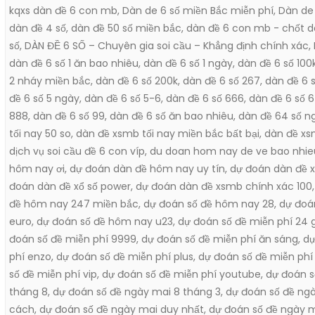
kqxs dàn đề 6 con mb
,
Dàn de 6 số miền Bắc miễn phí
,
Dàn de
dàn đề 4 số
,
dàn đề 50 số miền bắc
,
dàn đề 6 con mb - chốt dà
số
,
DÀN ĐỀ 6 SỐ – Chuyên gia soi cầu – Khẳng định chính xác
,
dàn đề 6 số 1 ăn bao nhiêu
,
dàn đề 6 số 1 ngày
,
dàn đề 6 số 100
2 nháy miền bắc
,
dàn đề 6 số 200k
,
dàn đề 6 số 267
,
dàn đề 6 
đề 6 số 5 ngày
,
dàn đề 6 số 5-6
,
dàn đề 6 số 666
,
dàn đề 6 số 
888
,
dàn đề 6 số 99
,
dàn đề 6 số ăn bao nhiêu
,
dàn đề 64 số 
tối nay 50 so
,
dàn đề xsmb tối nay miền bắc bất bại
,
dàn đề xsm
dịch vụ soi cầu đề 6 con víp
,
du doan hom nay de ve bao nhie
hôm nay ơi
,
dự đoán dàn đề hôm nay uy tín
,
dự đoán dàn đề x
đoán dàn đề xổ số power
,
dự đoán dàn đề xsmb chính xác 100
đề hôm nay 247 miền bắc
,
dự đoán số đề hôm nay 28
,
dự đoá
euro
,
dự đoán số đề hôm nay u23
,
dự đoán số đề miễn phí 24 
đoán số đề miễn phí 9999
,
dự đoán số đề miễn phí ăn sáng
,
dự
phí enzo
,
dự đoán số đề miễn phí plus
,
dự đoán số đề miễn phí 
số đề miễn phí vip
,
dự đoán số đề miễn phí youtube
,
dự đoán s
tháng 8
,
dự đoán số đề ngày mai 8 tháng 3
,
dự đoán số đề ng
cách
,
dự đoán số đề ngày mai duy nhất
,
dự đoán số đề ngày ma