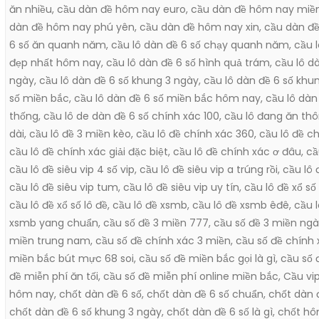
ăn nhiều
,
cầu dàn đề hôm nay euro
,
cầu dàn đề hôm nay miề
dàn đề hôm nay phú yên
,
cầu dàn đề hôm nay xin
,
cầu dàn đề
6 số ăn quanh năm
,
cầu lô dàn đề 6 số chạy quanh năm
,
cầu l
đẹp nhất hôm nay
,
cầu lô dàn đề 6 số hình quả trám
,
cầu lô d
ngày
,
cầu lô dàn đề 6 số khung 3 ngày
,
cầu lô dàn đề 6 số khu
số miền bắc
,
cầu lô dàn đề 6 số miền bắc hôm nay
,
cầu lô dàn
thống
,
cầu lô de dàn đề 6 số chính xác 100
,
cầu lô đang ăn th
dài
,
cầu lô đề 3 miền kèo
,
cầu lô đề chính xác 360
,
cầu lô đề ch
cầu lô đề chính xác giải đặc biệt
,
cầu lô đề chính xác ơ đâu
,
cầ
cầu lô đề siêu vip 4 số vip
,
cầu lô đề siêu vip a trúng rồi
,
cầu lô 
cầu lô đề siêu vip tum
,
cầu lô đề siêu vip uy tín
,
cầu lô đề xổ số
cầu lô đề xổ số lô đề
,
cầu lô đề xsmb
,
cầu lô đề xsmb êđê
,
cầu 
xsmb yang chuẩn
,
cầu số đề 3 miền 777
,
cầu số đề 3 miền ng
miền trung nam
,
cầu số đề chính xác 3 miền
,
cầu số đề chính
miền bắc bút mực 68 soi
,
cầu số đề miền bắc gọi là gì
,
cầu số 
đề miễn phí ăn tối
,
cầu số đề miễn phí online miền bắc
,
Cầu vi
hôm nay
,
chốt dàn đề 6 số
,
chốt dàn đề 6 số chuẩn
,
chốt dàn 
chốt dàn đề 6 số khung 3 ngày
,
chốt dàn đề 6 số là gì
,
chốt hô