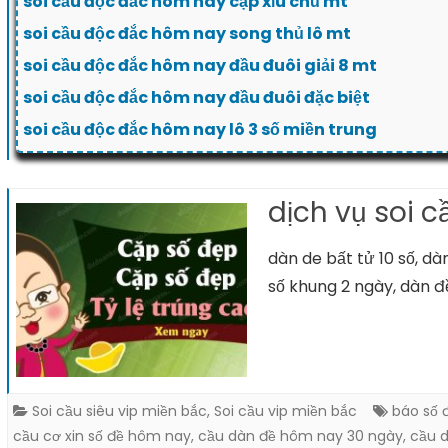
soi cầu độc đắc hôm nay cặp xỉu chủ mt
soi cầu độc đắc hôm nay song thủ lô mt
soi cầu độc đắc hôm nay đầu đuôi giải 8 mt
soi cầu độc đắc hôm nay đầu đuôi đặc biệt
soi cầu độc đắc hôm nay lô 3 số miền trung
dịch vụ soi 
dàn de bất tử 10 số, dà
số khung 2 ngày, dàn đề
Soi cầu siêu vip miền bắc
,
Soi cầu vip miền bắc
báo số 
cầu cơ xin số đề hôm nay
,
cầu dàn đề hôm nay 30 ngày
,
cầu 