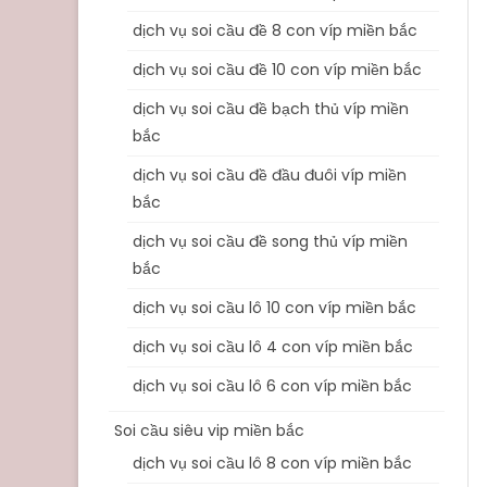
dịch vụ soi cầu đề 8 con víp miền bắc
dịch vụ soi cầu đề 10 con víp miền bắc
dịch vụ soi cầu đề bạch thủ víp miền
bắc
dịch vụ soi cầu đề đầu đuôi víp miền
bắc
dịch vụ soi cầu đề song thủ víp miền
bắc
dịch vụ soi cầu lô 10 con víp miền bắc
dịch vụ soi cầu lô 4 con víp miền bắc
dịch vụ soi cầu lô 6 con víp miền bắc
Soi cầu siêu vip miền bắc
dịch vụ soi cầu lô 8 con víp miền bắc