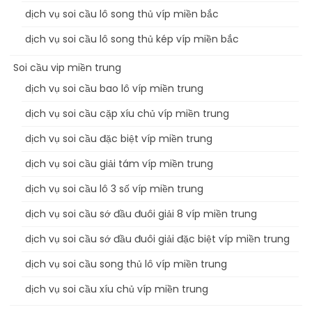
dịch vụ soi cầu lô song thủ víp miền bắc
dịch vụ soi cầu lô song thủ kép víp miền bắc
Soi cầu vip miền trung
dịch vụ soi cầu bao lô víp miền trung
dịch vụ soi cầu cặp xíu chủ víp miền trung
dịch vụ soi cầu đặc biệt víp miền trung
dịch vụ soi cầu giải tám víp miền trung
dịch vụ soi cầu lô 3 số víp miền trung
dịch vụ soi cầu sớ đầu đuôi giải 8 víp miền trung
dịch vụ soi cầu sớ đầu đuôi giải đặc biệt víp miền trung
dịch vụ soi cầu song thủ lô víp miền trung
dịch vụ soi cầu xíu chủ víp miền trung