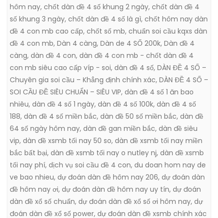
hôm nay
,
chốt dàn đề 4 số khung 2 ngày
,
chốt dàn đề 4
số khung 3 ngày
,
chốt dàn đề 4 số là gì
,
chốt hôm nay dàn
đề 4 con mb cao cấp
,
chốt số mb
,
chuẩn soi cầu kqxs dàn
đề 4 con mb
,
Dàn 4 càng
,
Dàn de 4 SỐ 200k
,
Dàn đề 4
càng
,
dàn đề 4 con
,
dàn đề 4 con mb - chốt dàn đề 4
con mb siêu cao cấp víp - soi
,
dàn đề 4 số
,
DÀN ĐỀ 4 SỐ –
Chuyên gia soi cầu – Khẳng định chính xác
,
DÀN ĐỀ 4 SỐ –
SOI CẦU ĐỀ SIÊU CHUẨN – SIÊU VIP
,
dàn đề 4 số 1 ăn bao
nhiêu
,
dàn đề 4 số 1 ngày
,
dàn đề 4 số 100k
,
dàn đề 4 số
188
,
dàn đề 4 số miền bắc
,
dàn đề 50 số miền bắc
,
dàn đề
64 số ngày hôm nay
,
dàn đề gan miền bắc
,
dàn đề siêu
vip
,
dàn đề xsmb tối nay 50 so
,
dàn đề xsmb tối nay miền
bắc bất bại
,
dàn đề xsmb tối nay o nutley nj
,
dàn đề xsmb
tối nay phí
,
dịch vụ soi cầu đề 4 con
,
du doan hom nay de
ve bao nhieu
,
dự đoán dàn đề hôm nay 206
,
dự đoán dàn
đề hôm nay ơi
,
dự đoán dàn đề hôm nay uy tín
,
dự đoán
dàn đề xổ số chuẩn
,
dự đoán dàn đề xổ số ơi hôm nay
,
dự
đoán dàn đề xổ số power
,
dự đoán dàn đề xsmb chính xác