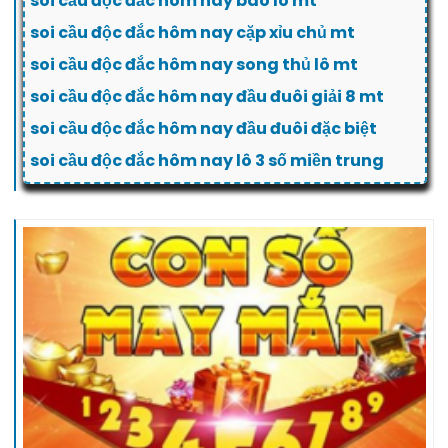
soi cầu độc đắc hôm nay bao lô mt
soi cầu độc đắc hôm nay cặp xỉu chủ mt
soi cầu độc đắc hôm nay song thủ lô mt
soi cầu độc đắc hôm nay đầu đuôi giải 8 mt
soi cầu độc đắc hôm nay đầu đuôi đặc biệt
soi cầu độc đắc hôm nay lô 3 số miền trung