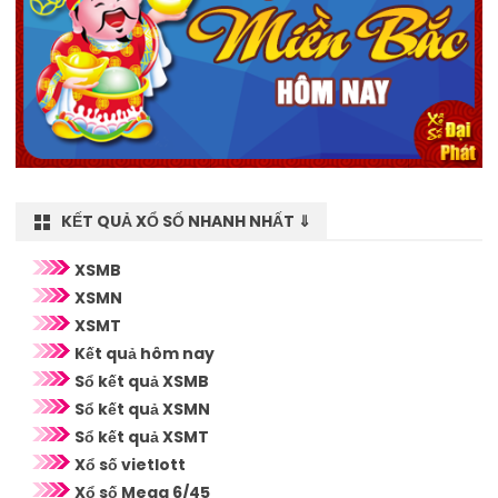
KẾT QUẢ XỔ SỐ NHANH NHẤT ⇓
XSMB
XSMN
XSMT
Kết quả hôm nay
Sổ kết quả XSMB
Sổ kết quả XSMN
Sổ kết quả XSMT
Xổ số vietlott
Xổ số Mega 6/45