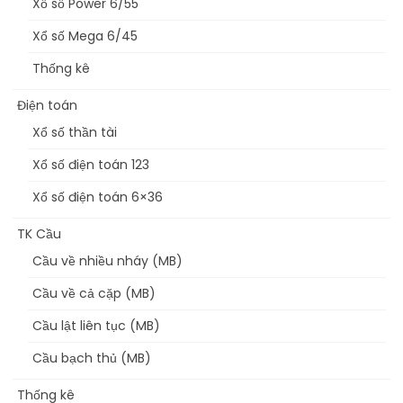
Xổ số Power 6/55
Xổ số Mega 6/45
Thống kê
Điện toán
Xổ số thần tài
Xổ số điện toán 123
Xổ số điện toán 6×36
TK Cầu
Cầu về nhiều nháy (MB)
Cầu về cả cặp (MB)
Cầu lật liên tục (MB)
Cầu bạch thủ (MB)
Thống kê