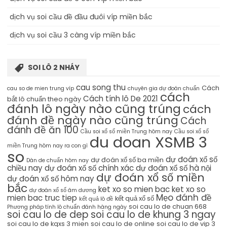
dịch vụ soi cầu đề đầu đuôi víp miền bắc
dịch vụ soi cầu 3 càng víp miền bắc
SOI LÔ 2 NHÁY
cau song thu
Cách
cau so de mien trung víp
chuyên gia dự đoán chuẩn
cách
Cách tính lô De 2021
bắt lô chuẩn theo ngày
đánh lô ngày nào cũng trúng
cách
đánh đề ngày nào cũng trúng
Cách
đánh đề ăn 100
Cầu soi xổ số miền Trung hôm nay
Cầu soi xổ số
du doan XSMB 3
miền Trung hôm nay ra con gì
so
dự đoán xổ số
dự đoán xổ số ba miền
Dàn de chuẩn hôm nay
chiều nay
dự đoán xổ số chính xác
dự đoán xổ số hà nội
dự đoán xổ số miền
dự đoán xổ số hôm nay
bắc
ket xo so mien bac
ket xo so
dự đoán xổ số âm dương
Mẹo đánh đề
mien bac truc tiep
kết quả xổ số
kết quả lô đề
soi cau lo de chuan 668
Phương pháp tính lô chuẩn đánh hàng ngày
soi cau lo de dep
soi cau lo de khung 3 ngay
soi cau lo de kqxs 3 mien
soi cau lo de online
soi cau lo de vip 3