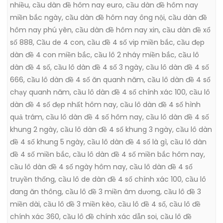
nhiều
,
cầu dàn đề hôm nay euro
,
cầu dàn đề hôm nay
miền bắc ngày
,
cầu dàn đề hôm nay ông nội
,
cầu dàn đề
hôm nay phú yên
,
cầu dàn đề hôm nay xin
,
cầu dàn đề xổ
số 888
,
Cầu de 4 con
,
cầu đề 4 số vip miền bắc
,
cầu đẹp
dàn đề 4 con miền bắc
,
cầu lô 2 nháy miền bắc
,
cầu lô
dàn đề 4 số
,
cầu lô dàn đề 4 số 3 ngày
,
cầu lô dàn đề 4 số
666
,
cầu lô dàn đề 4 số ăn quanh năm
,
cầu lô dàn đề 4 số
chạy quanh năm
,
cầu lô dàn đề 4 số chính xác 100
,
cầu lô
dàn đề 4 số đẹp nhất hôm nay
,
cầu lô dàn đề 4 số hình
quả trám
,
cầu lô dàn đề 4 số hôm nay
,
cầu lô dàn đề 4 số
khung 2 ngày
,
cầu lô dàn đề 4 số khung 3 ngày
,
cầu lô dàn
đề 4 số khung 5 ngày
,
cầu lô dàn đề 4 số là gì
,
cầu lô dàn
đề 4 số miền bắc
,
cầu lô dàn đề 4 số miền bắc hôm nay
,
cầu lô dàn đề 4 số ngày hôm nay
,
cầu lô dàn đề 4 số
truyền thống
,
cầu lô de dàn đề 4 số chính xác 100
,
cầu lô
đang ăn thông
,
cầu lô đề 3 miền âm dương
,
cầu lô đề 3
miền dài
,
cầu lô đề 3 miền kèo
,
cầu lô đề 4 số
,
cầu lô đề
chính xác 360
,
cầu lô đề chính xác dẫn soi
,
cầu lô đề