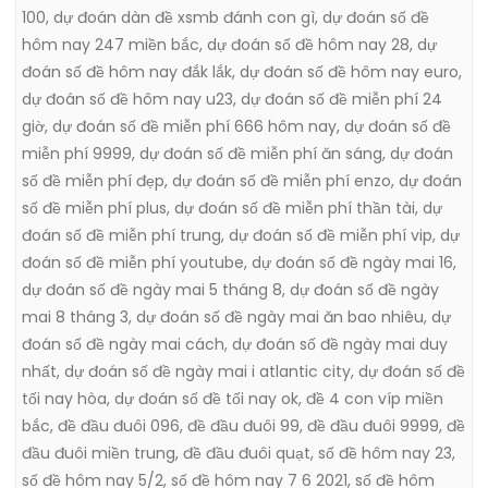
100
,
dự đoán dàn đề xsmb đánh con gì
,
dự đoán số đề
hôm nay 247 miền bắc
,
dự đoán số đề hôm nay 28
,
dự
đoán số đề hôm nay đắk lắk
,
dự đoán số đề hôm nay euro
,
dự đoán số đề hôm nay u23
,
dự đoán số đề miễn phí 24
giờ
,
dự đoán số đề miễn phí 666 hôm nay
,
dự đoán số đề
miễn phí 9999
,
dự đoán số đề miễn phí ăn sáng
,
dự đoán
số đề miễn phí đẹp
,
dự đoán số đề miễn phí enzo
,
dự đoán
số đề miễn phí plus
,
dự đoán số đề miễn phí thần tài
,
dự
đoán số đề miễn phí trung
,
dự đoán số đề miễn phí vip
,
dự
đoán số đề miễn phí youtube
,
dự đoán số đề ngày mai 16
,
dự đoán số đề ngày mai 5 tháng 8
,
dự đoán số đề ngày
mai 8 tháng 3
,
dự đoán số đề ngày mai ăn bao nhiêu
,
dự
đoán số đề ngày mai cách
,
dự đoán số đề ngày mai duy
nhất
,
dự đoán số đề ngày mai i atlantic city
,
dự đoán số đề
tối nay hòa
,
dự đoán số đề tối nay ok
,
đề 4 con víp miền
bắc
,
đề đầu đuôi 096
,
đề đầu đuôi 99
,
đề đầu đuôi 9999
,
đề
đầu đuôi miền trung
,
đề đầu đuôi quạt
,
số đề hôm nay 23
,
số đề hôm nay 5/2
,
số đề hôm nay 7 6 2021
,
số đề hôm