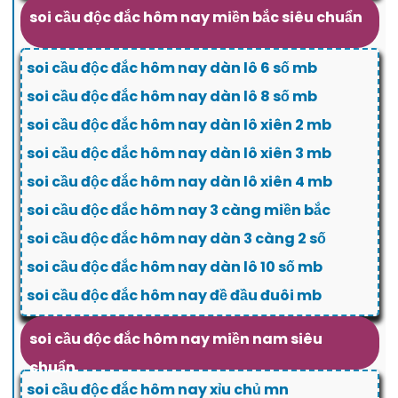
soi cầu độc đắc hôm nay miền bắc siêu chuẩn
soi cầu độc đắc hôm nay dàn lô 6 số mb
soi cầu độc đắc hôm nay dàn lô 8 số mb
soi cầu độc đắc hôm nay dàn lô xiên 2 mb
soi cầu độc đắc hôm nay dàn lô xiên 3 mb
soi cầu độc đắc hôm nay dàn lô xiên 4 mb
soi cầu độc đắc hôm nay 3 càng miền bắc
soi cầu độc đắc hôm nay dàn 3 càng 2 số
soi cầu độc đắc hôm nay dàn lô 10 số mb
soi cầu độc đắc hôm nay đề đầu đuôi mb
soi cầu độc đắc hôm nay miền nam siêu
chuẩn
soi cầu độc đắc hôm nay xỉu chủ mn