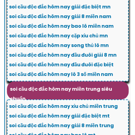
soi cầu độc đắc hôm nay giải đặc biệt mn
soi cầu độc đắc hôm nay giải 8 miền nam
soi cầu độc đắc hôm nay bao lô miền nam
soi cầu độc đắc hôm nay cặp xỉu chủ mn
soi cầu độc đắc hôm nay song thủ lô mn
soi cầu độc đắc hôm nay đầu đuôi giải 8 mn
soi cầu độc đắc hôm nay đầu đuôi đặc biệt
soi cầu độc đắc hôm nay lô 3 số miền nam
soi cầu độc đắc hôm nay miền trung siêu
chuẩn
soi cầu độc đắc hôm nay xỉu chủ miền trung
soi cầu độc đắc hôm nay giải đặc biệt mt
soi cầu độc đắc hôm nay giải 8 miền trung