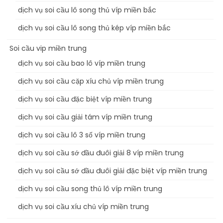
dịch vụ soi cầu lô song thủ víp miền bắc
dịch vụ soi cầu lô song thủ kép víp miền bắc
Soi cầu vip miền trung
dịch vụ soi cầu bao lô víp miền trung
dịch vụ soi cầu cặp xíu chủ víp miền trung
dịch vụ soi cầu đặc biệt víp miền trung
dịch vụ soi cầu giải tám víp miền trung
dịch vụ soi cầu lô 3 số víp miền trung
dịch vụ soi cầu sớ đầu đuôi giải 8 víp miền trung
dịch vụ soi cầu sớ đầu đuôi giải đặc biệt víp miền trung
dịch vụ soi cầu song thủ lô víp miền trung
dịch vụ soi cầu xíu chủ víp miền trung