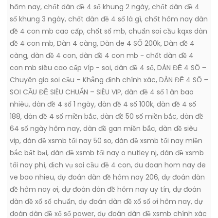
hôm nay
,
chốt dàn đề 4 số khung 2 ngày
,
chốt dàn đề 4
số khung 3 ngày
,
chốt dàn đề 4 số là gì
,
chốt hôm nay dàn
đề 4 con mb cao cấp
,
chốt số mb
,
chuẩn soi cầu kqxs dàn
đề 4 con mb
,
Dàn 4 càng
,
Dàn de 4 SỐ 200k
,
Dàn đề 4
càng
,
dàn đề 4 con
,
dàn đề 4 con mb - chốt dàn đề 4
con mb siêu cao cấp víp - soi
,
dàn đề 4 số
,
DÀN ĐỀ 4 SỐ –
Chuyên gia soi cầu – Khẳng định chính xác
,
DÀN ĐỀ 4 SỐ –
SOI CẦU ĐỀ SIÊU CHUẨN – SIÊU VIP
,
dàn đề 4 số 1 ăn bao
nhiêu
,
dàn đề 4 số 1 ngày
,
dàn đề 4 số 100k
,
dàn đề 4 số
188
,
dàn đề 4 số miền bắc
,
dàn đề 50 số miền bắc
,
dàn đề
64 số ngày hôm nay
,
dàn đề gan miền bắc
,
dàn đề siêu
vip
,
dàn đề xsmb tối nay 50 so
,
dàn đề xsmb tối nay miền
bắc bất bại
,
dàn đề xsmb tối nay o nutley nj
,
dàn đề xsmb
tối nay phí
,
dịch vụ soi cầu đề 4 con
,
du doan hom nay de
ve bao nhieu
,
dự đoán dàn đề hôm nay 206
,
dự đoán dàn
đề hôm nay ơi
,
dự đoán dàn đề hôm nay uy tín
,
dự đoán
dàn đề xổ số chuẩn
,
dự đoán dàn đề xổ số ơi hôm nay
,
dự
đoán dàn đề xổ số power
,
dự đoán dàn đề xsmb chính xác