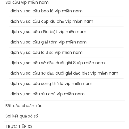
Soi cầu vip miền nam
dịch vụ soi cầu bao lô víp miền nam
dịch vụ soi cầu cặp xíu chủ víp miền nam
dịch vụ soi cầu đặc biệt víp miền nam
dịch vụ soi cầu giải tám víp miền nam
dịch vụ soi cầu lô 3 số víp miền nam
dịch vụ soi cầu sớ đầu đuôi giải 8 víp miền nam
dịch vụ soi cầu sớ đầu đuôi giải đặc biệt víp miền nam
dịch vụ soi cầu song thủ lô víp miền nam
dịch vụ soi cầu xíu chủ víp miền nam
Bắt cầu chuẩn xác
Soi kết quả xổ số
TRỰC TIẾP XS