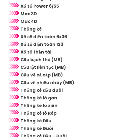
Xổ số Power 6/55
Max 3D
Max 4D
Thống kê
Xổ số điện toán 6x36
Xổ số điện toán 123
Xổ số thần tài
Cầu bạch thủ (MB)
Cầu lật liên tục (MB)
Cầu về cả cặp (MB)
Cầu về nhiều nháy (MB)
Thống kê đầu đuôi
Thống kê lô gan
Thống kê lô xiên
Thống kê lô kép
Thống kê Đầu
Thống kê Đuôi
Thống kê Đầu – Đuôi