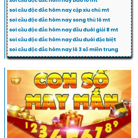
soi cầu độc đắc hôm nay bao lô mt
soi cầu độc đắc hôm nay cặp xỉu chủ mt
soi cầu độc đắc hôm nay song thủ lô mt
soi cầu độc đắc hôm nay đầu đuôi giải 8 mt
soi cầu độc đắc hôm nay đầu đuôi đặc biệt
soi cầu độc đắc hôm nay lô 3 số miền trung