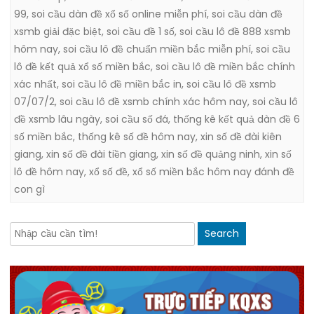
99
,
soi cầu dàn đề xổ số online miễn phí
,
soi cầu dàn đề
xsmb giải đặc biệt
,
soi cầu đề 1 số
,
soi cầu lô đề 888 xsmb
hôm nay
,
soi cầu lô đề chuẩn miền bắc miễn phí
,
soi cầu
lô đề kết quả xổ số miền bắc
,
soi cầu lô đề miền bắc chính
xác nhất
,
soi cầu lô đề miền bắc in
,
soi cầu lô đề xsmb
07/07/2
,
soi cầu lô đề xsmb chính xác hôm nay
,
soi cầu lô
đề xsmb lâu ngày
,
soi cầu số đá
,
thống kê kết quả dàn đề 6
số miền bắc
,
thống kê số đề hôm nay
,
xin số đề đài kiên
giang
,
xin số đề đài tiền giang
,
xin số đề quảng ninh
,
xin số
lô đề hôm nay
,
xổ số đề
,
xổ số miền bắc hôm nay đánh đề
con gì
Search