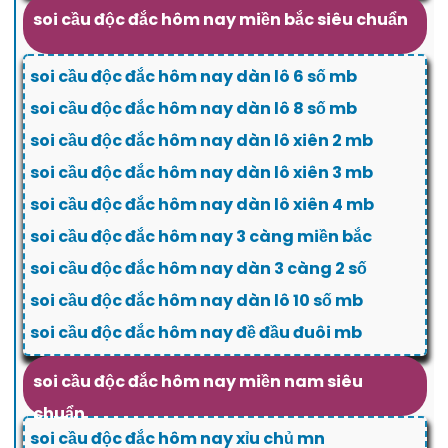
soi cầu độc đắc hôm nay miền bắc siêu chuẩn
soi cầu độc đắc hôm nay dàn lô 6 số mb
soi cầu độc đắc hôm nay dàn lô 8 số mb
soi cầu độc đắc hôm nay dàn lô xiên 2 mb
soi cầu độc đắc hôm nay dàn lô xiên 3 mb
soi cầu độc đắc hôm nay dàn lô xiên 4 mb
soi cầu độc đắc hôm nay 3 càng miền bắc
soi cầu độc đắc hôm nay dàn 3 càng 2 số
soi cầu độc đắc hôm nay dàn lô 10 số mb
soi cầu độc đắc hôm nay đề đầu đuôi mb
soi cầu độc đắc hôm nay miền nam siêu
chuẩn
soi cầu độc đắc hôm nay xỉu chủ mn