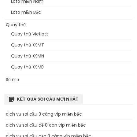
Loto miền Nam
Loto miền Bắc
Quay thử
Quay thử Vietlott
Quay thử XSMT
Quay thử XSMN
Quay thử XSMB
Sổ mơ
KẾT QUẢ SOI CẦU MỚI NHẤT
dịch vụ soi cầu 3 càng víp miền bắc
dịch vụ soi cầu đề 8 con víp miền bắc
dịch vụ soi cầu cặp 3 càng víp miền bắc