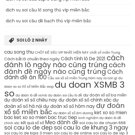
dịch vụ soi cầu lô song thủ víp miền bắc
dịch vụ soi cầu đề bạch thủ víp miền bắc
SOI LÔ 2 NHÁY
cau song thu
CHỐT ĐỀ SIÊU VIP NHẤT HIỆN NAY
chốt số miền Trung
cách
Cách tính lô De 2021
Cách bắt lô chuẩn theo ngày
đánh lô ngày nào cũng trúng
cách
đánh đề ngày nào cũng trúng
Cách
đánh đề ăn 100
Cầu soi xổ số miền Trung hôm nay ra con gì
du
du doan XSMB 3
doan xo so Xổ số Miền Bắc wap
so
dự đoán xổ số ba miền
dự đoán lô đề xsmb
dự đoán soi cầu lô đề
dự đoán xổ số chiều nay
dự đoán xổ số chính xác
dự
dự đoán
đoán xổ số hà nội
dự đoán xổ số hôm nay
xổ số miền bắc
ket xo so mien
dự đoán xổ số âm dương
bac
ket xo so mien bac truc tiep
kinh nghiệm dự đoán lô đề
Mẹo đánh đề
kết quả xổ số
soi cau lo de chuan 668
chính xác
soi cau lo de dep
soi cau lo de khung 3 ngay
soi cau lo de kqxs 3 mien
soi cau lo de online
soi cau lo de vip 3