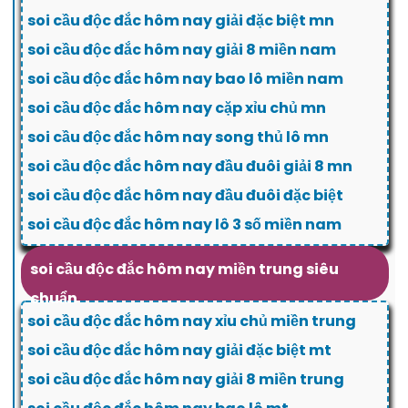
soi cầu độc đắc hôm nay giải đặc biệt mn
soi cầu độc đắc hôm nay giải 8 miền nam
soi cầu độc đắc hôm nay bao lô miền nam
soi cầu độc đắc hôm nay cặp xỉu chủ mn
soi cầu độc đắc hôm nay song thủ lô mn
soi cầu độc đắc hôm nay đầu đuôi giải 8 mn
soi cầu độc đắc hôm nay đầu đuôi đặc biệt
soi cầu độc đắc hôm nay lô 3 số miền nam
soi cầu độc đắc hôm nay miền trung siêu
chuẩn
soi cầu độc đắc hôm nay xỉu chủ miền trung
soi cầu độc đắc hôm nay giải đặc biệt mt
soi cầu độc đắc hôm nay giải 8 miền trung