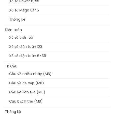
Xổ số Power 6/55
Xổ số Mega 6/45
Thống kê
Điện toán
Xổ số thần tài
Xổ số điện toán 123
Xổ số điện toán 6×36
TK Cầu
Cầu về nhiều nháy (MB)
Cầu về cả cặp (MB)
Cầu lật liên tục (MB)
Cầu bạch thủ (MB)
Thống kê