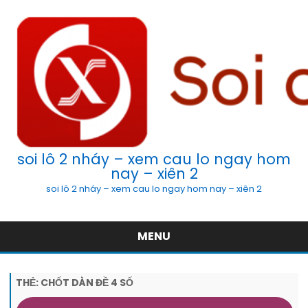
soi lô 2 nháy – xem cau lo ngay hom
nay – xiên 2
soi lô 2 nháy – xem cau lo ngay hom nay – xiên 2
MENU
Skip
to
content
THẺ:
CHỐT DÀN ĐỀ 4 SỐ