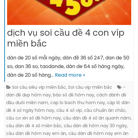
dịch vụ soi cầu đề 4 con víp
miền bắc
dàn de 20 số mỗi ngày, dàn đề 36 số 247, dan de 50
so, dan 36 so, taodande, dàn de 64 số hàng ngày,
dàn de 20 số hàng…
Read more »
Soi cầu siêu vip miền bắc
,
Soi cầu vip miền bắc
-
dàn đề đẹp hôm nay
,
báo số đề hôm nay
,
cách đánh đề
đầu đuôi miền nam
,
cap lo bach thu hom nay
,
cặp lô dàn
đề 4 số ngày hôm nay
,
cầu 4 số vip
,
cầu chuẩn ăn chắc
,
cầu cơ xin số đề hôm nay
,
cầu dàn đề 4 số ăn quanh năm
,
cầu dàn đề 4 số miền bắc
,
cầu dàn đề hôm nay 30 ngày
,
cầu dàn đề hôm nay em ăn
,
cầu dàn đề hôm nay em ăn