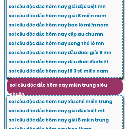
soi cầu độc đắc hôm nay giải đặc biệt mn
soi cầu độc đắc hôm nay giải 8 miền nam
soi cầu độc đắc hôm nay bao lô miền nam
soi cầu độc đắc hôm nay cặp xỉu chủ mn
soi cầu độc đắc hôm nay song thủ lô mn
soi cầu độc đắc hôm nay đầu đuôi giải 8 mn
soi cầu độc đắc hôm nay đầu đuôi đặc biệt
soi cầu độc đắc hôm nay lô 3 số miền nam
soi cầu độc đắc hôm nay miền trung siêu
chuẩn
soi cầu độc đắc hôm nay xỉu chủ miền trung
soi cầu độc đắc hôm nay giải đặc biệt mt
soi cầu độc đắc hôm nay giải 8 miền trung