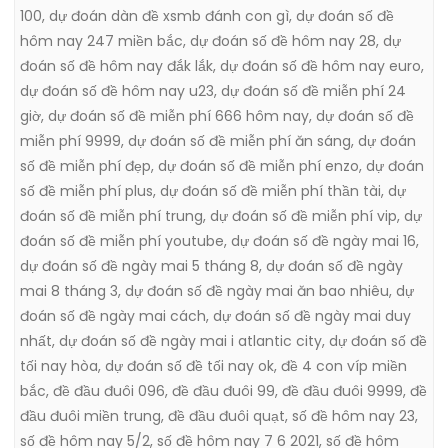
100
,
dự đoán dàn đề xsmb đánh con gì
,
dự đoán số đề
hôm nay 247 miền bắc
,
dự đoán số đề hôm nay 28
,
dự
đoán số đề hôm nay đắk lắk
,
dự đoán số đề hôm nay euro
,
dự đoán số đề hôm nay u23
,
dự đoán số đề miễn phí 24
giờ
,
dự đoán số đề miễn phí 666 hôm nay
,
dự đoán số đề
miễn phí 9999
,
dự đoán số đề miễn phí ăn sáng
,
dự đoán
số đề miễn phí đẹp
,
dự đoán số đề miễn phí enzo
,
dự đoán
số đề miễn phí plus
,
dự đoán số đề miễn phí thần tài
,
dự
đoán số đề miễn phí trung
,
dự đoán số đề miễn phí vip
,
dự
đoán số đề miễn phí youtube
,
dự đoán số đề ngày mai 16
,
dự đoán số đề ngày mai 5 tháng 8
,
dự đoán số đề ngày
mai 8 tháng 3
,
dự đoán số đề ngày mai ăn bao nhiêu
,
dự
đoán số đề ngày mai cách
,
dự đoán số đề ngày mai duy
nhất
,
dự đoán số đề ngày mai i atlantic city
,
dự đoán số đề
tối nay hòa
,
dự đoán số đề tối nay ok
,
đề 4 con víp miền
bắc
,
đề đầu đuôi 096
,
đề đầu đuôi 99
,
đề đầu đuôi 9999
,
đề
đầu đuôi miền trung
,
đề đầu đuôi quạt
,
số đề hôm nay 23
,
số đề hôm nay 5/2
,
số đề hôm nay 7 6 2021
,
số đề hôm