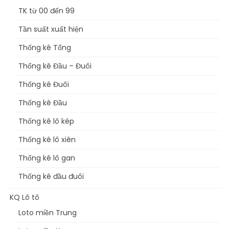
TK từ 00 đến 99
Tần suất xuất hiện
Thống kê Tổng
Thống kê Đầu – Đuôi
Thống kê Đuôi
Thống kê Đầu
Thống kê lô kép
Thống kê lô xiên
Thống kê lô gan
Thống kê đầu đuôi
KQ Lô tô
Loto miền Trung