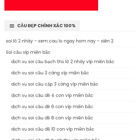
CẦU ĐẸP CHÍNH XÁC 100%
soi lô 2 nháy – xem cau lo ngay hom nay – xiên 2
Soi cầu vip miền bắc
dịch vụ soi cầu bạch thủ lô 2 nháy víp miền bắc
dịch vụ soi cầu 3 càng víp miền bắc
dịch vụ soi cầu cặp 3 càng víp miền bắc
dịch vụ soi cầu đề 4 con víp miền bắc
dịch vụ soi cầu đề 6 con víp miền bắc
dịch vụ soi cầu đề 8 con víp miền bắc
dịch vụ soi cầu đề 10 con víp miền bắc