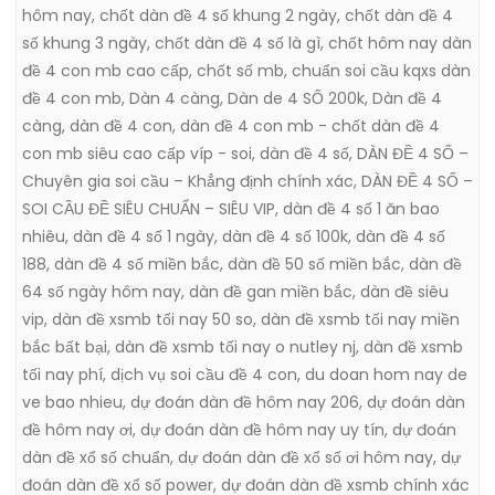
hôm nay
,
chốt dàn đề 4 số khung 2 ngày
,
chốt dàn đề 4
số khung 3 ngày
,
chốt dàn đề 4 số là gì
,
chốt hôm nay dàn
đề 4 con mb cao cấp
,
chốt số mb
,
chuẩn soi cầu kqxs dàn
đề 4 con mb
,
Dàn 4 càng
,
Dàn de 4 SỐ 200k
,
Dàn đề 4
càng
,
dàn đề 4 con
,
dàn đề 4 con mb - chốt dàn đề 4
con mb siêu cao cấp víp - soi
,
dàn đề 4 số
,
DÀN ĐỀ 4 SỐ –
Chuyên gia soi cầu – Khẳng định chính xác
,
DÀN ĐỀ 4 SỐ –
SOI CẦU ĐỀ SIÊU CHUẨN – SIÊU VIP
,
dàn đề 4 số 1 ăn bao
nhiêu
,
dàn đề 4 số 1 ngày
,
dàn đề 4 số 100k
,
dàn đề 4 số
188
,
dàn đề 4 số miền bắc
,
dàn đề 50 số miền bắc
,
dàn đề
64 số ngày hôm nay
,
dàn đề gan miền bắc
,
dàn đề siêu
vip
,
dàn đề xsmb tối nay 50 so
,
dàn đề xsmb tối nay miền
bắc bất bại
,
dàn đề xsmb tối nay o nutley nj
,
dàn đề xsmb
tối nay phí
,
dịch vụ soi cầu đề 4 con
,
du doan hom nay de
ve bao nhieu
,
dự đoán dàn đề hôm nay 206
,
dự đoán dàn
đề hôm nay ơi
,
dự đoán dàn đề hôm nay uy tín
,
dự đoán
dàn đề xổ số chuẩn
,
dự đoán dàn đề xổ số ơi hôm nay
,
dự
đoán dàn đề xổ số power
,
dự đoán dàn đề xsmb chính xác