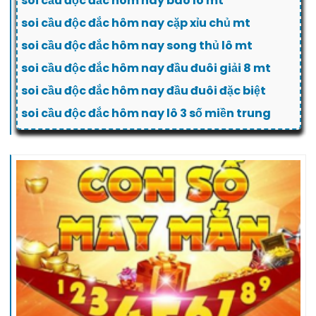
soi cầu độc đắc hôm nay bao lô mt
soi cầu độc đắc hôm nay cặp xỉu chủ mt
soi cầu độc đắc hôm nay song thủ lô mt
soi cầu độc đắc hôm nay đầu đuôi giải 8 mt
soi cầu độc đắc hôm nay đầu đuôi đặc biệt
soi cầu độc đắc hôm nay lô 3 số miền trung