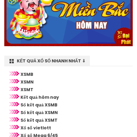
KẾT QUẢ XỔ SỐ NHANH NHẤT ⇓
XSMB
XSMN
XSMT
Kết quả hôm nay
Sổ kết quả XSMB
Sổ kết quả XSMN
Sổ kết quả XSMT
Xổ số vietlott
Xổ số Mega 6/45