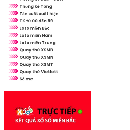
Thống kê Tổng
Tần suất xuất hiện
TK từ 00 đến 99
Loto miền Bắc
Loto miền Nam
Loto miền Trung
Quay thử XSMB
Quay thử XSMN
Quay thử XSMT
Quay thử Vietlott
Sổ mơ