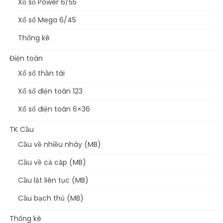
Xổ số Power 6/55
Xổ số Mega 6/45
Thống kê
Điện toán
Xổ số thần tài
Xổ số điện toán 123
Xổ số điện toán 6×36
TK Cầu
Cầu về nhiều nháy (MB)
Cầu về cả cặp (MB)
Cầu lật liên tục (MB)
Cầu bạch thủ (MB)
Thống kê