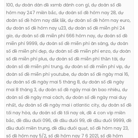
100
,
dự đoán dàn đề xsmb đánh con gì
,
dự đoán số đề
hôm nay 247 miền bắc
,
dự đoán số đề hôm nay 28
,
dự
đoán số đề hôm nay đắk lắk
,
dự đoán số đề hôm nay euro
,
dự đoán số đề hôm nay u23
,
dự đoán số đề miễn phí 24
giờ
,
dự đoán số đề miễn phí 666 hôm nay
,
dự đoán số đề
miễn phí 9999
,
dự đoán số đề miễn phí ăn sáng
,
dự đoán
số đề miễn phí đẹp
,
dự đoán số đề miễn phí enzo
,
dự đoán
số đề miễn phí plus
,
dự đoán số đề miễn phí thần tài
,
dự
đoán số đề miễn phí trung
,
dự đoán số đề miễn phí vip
,
dự
đoán số đề miễn phí youtube
,
dự đoán số đề ngày mai 16
,
dự đoán số đề ngày mai 5 tháng 8
,
dự đoán số đề ngày
mai 8 tháng 3
,
dự đoán số đề ngày mai ăn bao nhiêu
,
dự
đoán số đề ngày mai cách
,
dự đoán số đề ngày mai duy
nhất
,
dự đoán số đề ngày mai i atlantic city
,
dự đoán số đề
tối nay hòa
,
dự đoán số đề tối nay ok
,
đề 4 con víp miền
bắc
,
đề đầu đuôi 096
,
đề đầu đuôi 99
,
đề đầu đuôi 9999
,
đề
đầu đuôi miền trung
,
đề đầu đuôi quạt
,
số đề hôm nay 23
,
số đề hôm nay 5/2
,
số đề hôm nay 7 6 2021
,
số đề hôm