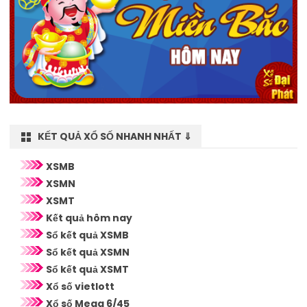
KẾT QUẢ XỔ SỐ NHANH NHẤT ⇓
XSMB
XSMN
XSMT
Kết quả hôm nay
Sổ kết quả XSMB
Sổ kết quả XSMN
Sổ kết quả XSMT
Xổ số vietlott
Xổ số Mega 6/45