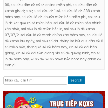
99
,
soi cầu dàn đề xổ số online miễn phí
,
soi cầu dàn đề
xsmb giải đặc biệt
,
soi cầu đề 1 số
,
soi cầu lô đề 888 xsmb
hôm nay
,
soi cầu lô đề chuẩn miền bắc miễn phí
,
soi cầu
lô đề kết quả xổ số miền bắc
,
soi cầu lô đề miền bắc chính
xác nhất
,
soi cầu lô đề miền bắc in
,
soi cầu lô đề xsmb
07/07/2
,
soi cầu lô đề xsmb chính xác hôm nay
,
soi cầu lô
đề xsmb lâu ngày
,
soi cầu số đá
,
thống kê kết quả dàn đề 6
số miền bắc
,
thống kê số đề hôm nay
,
xin số đề đài kiên
giang
,
xin số đề đài tiền giang
,
xin số đề quảng ninh
,
xin số
lô đề hôm nay
,
xổ số đề
,
xổ số miền bắc hôm nay đánh đề
con gì
Search