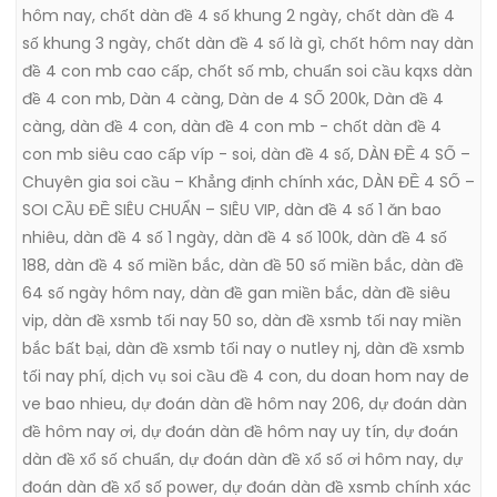
hôm nay
,
chốt dàn đề 4 số khung 2 ngày
,
chốt dàn đề 4
số khung 3 ngày
,
chốt dàn đề 4 số là gì
,
chốt hôm nay dàn
đề 4 con mb cao cấp
,
chốt số mb
,
chuẩn soi cầu kqxs dàn
đề 4 con mb
,
Dàn 4 càng
,
Dàn de 4 SỐ 200k
,
Dàn đề 4
càng
,
dàn đề 4 con
,
dàn đề 4 con mb - chốt dàn đề 4
con mb siêu cao cấp víp - soi
,
dàn đề 4 số
,
DÀN ĐỀ 4 SỐ –
Chuyên gia soi cầu – Khẳng định chính xác
,
DÀN ĐỀ 4 SỐ –
SOI CẦU ĐỀ SIÊU CHUẨN – SIÊU VIP
,
dàn đề 4 số 1 ăn bao
nhiêu
,
dàn đề 4 số 1 ngày
,
dàn đề 4 số 100k
,
dàn đề 4 số
188
,
dàn đề 4 số miền bắc
,
dàn đề 50 số miền bắc
,
dàn đề
64 số ngày hôm nay
,
dàn đề gan miền bắc
,
dàn đề siêu
vip
,
dàn đề xsmb tối nay 50 so
,
dàn đề xsmb tối nay miền
bắc bất bại
,
dàn đề xsmb tối nay o nutley nj
,
dàn đề xsmb
tối nay phí
,
dịch vụ soi cầu đề 4 con
,
du doan hom nay de
ve bao nhieu
,
dự đoán dàn đề hôm nay 206
,
dự đoán dàn
đề hôm nay ơi
,
dự đoán dàn đề hôm nay uy tín
,
dự đoán
dàn đề xổ số chuẩn
,
dự đoán dàn đề xổ số ơi hôm nay
,
dự
đoán dàn đề xổ số power
,
dự đoán dàn đề xsmb chính xác