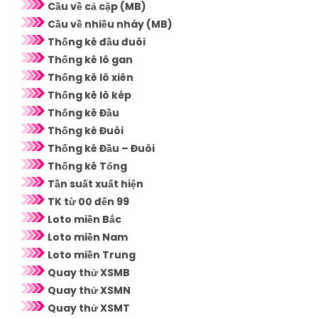
Cầu về cả cặp (MB)
Cầu về nhiều nháy (MB)
Thống kê đầu đuôi
Thống kê lô gan
Thống kê lô xiên
Thống kê lô kép
Thống kê Đầu
Thống kê Đuôi
Thống kê Đầu – Đuôi
Thống kê Tổng
Tần suất xuất hiện
TK từ 00 đến 99
Loto miền Bắc
Loto miền Nam
Loto miền Trung
Quay thử XSMB
Quay thử XSMN
Quay thử XSMT