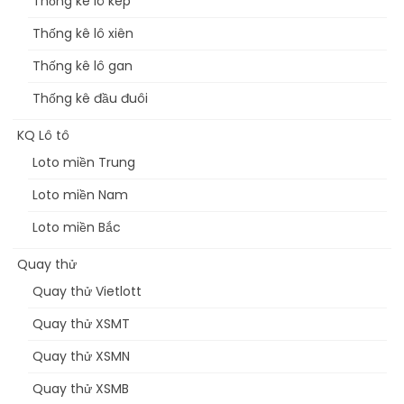
Thống kê lô kép
Thống kê lô xiên
Thống kê lô gan
Thống kê đầu đuôi
KQ Lô tô
Loto miền Trung
Loto miền Nam
Loto miền Bắc
Quay thử
Quay thử Vietlott
Quay thử XSMT
Quay thử XSMN
Quay thử XSMB