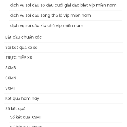
dịch vụ soi cầu sớ đầu đuôi giải đặc biệt víp miền nam
dịch vụ soi cầu song thủ lô víp miền nam
dịch vụ soi cầu xíu chủ víp miền nam
Bắt cầu chuẩn xác
Soi kết quả xổ số
TRỰC TIẾP XS
SXMB
SXMN
SXMT
Kết quả hôm nay
Sổ kết quả
Sổ kết quả XSMT