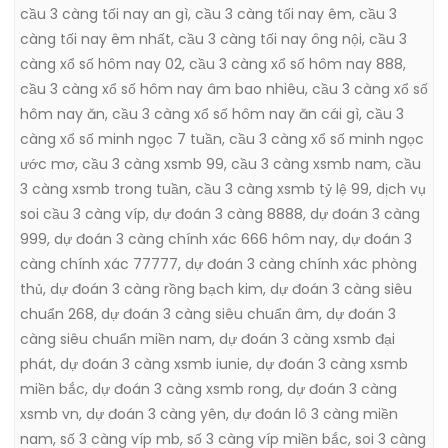
cầu 3 càng tối nay an gì
,
cầu 3 càng tối nay êm
,
cầu 3
càng tối nay êm nhất
,
cầu 3 càng tối nay ông nội
,
cầu 3
càng xổ số hôm nay 02
,
cầu 3 càng xổ số hôm nay 888
,
cầu 3 càng xổ số hôm nay âm bao nhiêu
,
cầu 3 càng xổ số
hôm nay ăn
,
cầu 3 càng xổ số hôm nay ăn cái gì
,
cầu 3
càng xổ số minh ngọc 7 tuần
,
cầu 3 càng xổ số minh ngọc
ước mơ
,
cầu 3 càng xsmb 99
,
cầu 3 càng xsmb nam
,
cầu
3 càng xsmb trong tuần
,
cầu 3 càng xsmb tỷ lệ 99
,
dịch vụ
soi cầu 3 càng víp
,
dự đoán 3 càng 8888
,
dự đoán 3 càng
999
,
dự đoán 3 càng chính xác 666 hôm nay
,
dự đoán 3
càng chính xác 77777
,
dự đoán 3 càng chính xác phòng
thủ
,
dự đoán 3 càng rồng bạch kim
,
dự đoán 3 càng siêu
chuẩn 268
,
dự đoán 3 càng siêu chuẩn âm
,
dự đoán 3
càng siêu chuẩn miền nam
,
dự đoán 3 càng xsmb đại
phát
,
dự đoán 3 càng xsmb iunie
,
dự đoán 3 càng xsmb
miền bắc
,
dự đoán 3 càng xsmb rong
,
dự đoán 3 càng
xsmb vn
,
dự đoán 3 càng yên
,
dự đoán lô 3 càng miền
nam
,
số 3 càng víp mb
,
số 3 càng víp miền bắc
,
soi 3 càng