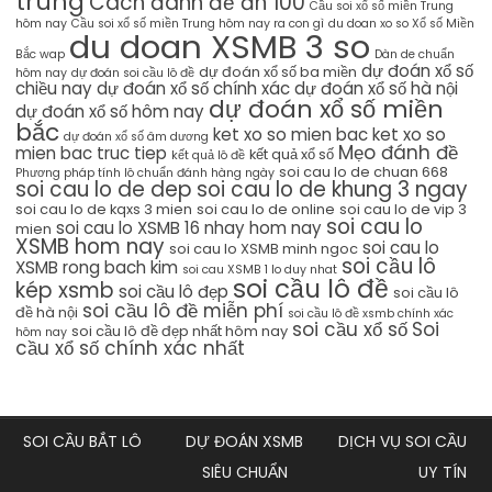
trúng
Cách đánh đề ăn 100
Cầu soi xổ số miền Trung
hôm nay
Cầu soi xổ số miền Trung hôm nay ra con gì
du doan xo so Xổ số Miền
du doan XSMB 3 so
Bắc wap
Dàn de chuẩn
dự đoán xổ số
dự đoán xổ số ba miền
hôm nay
dự đoán soi cầu lô đề
chiều nay
dự đoán xổ số chính xác
dự đoán xổ số hà nội
dự đoán xổ số miền
dự đoán xổ số hôm nay
bắc
ket xo so mien bac
ket xo so
dự đoán xổ số âm dương
Mẹo đánh đề
mien bac truc tiep
kết quả xổ số
kết quả lô đề
soi cau lo de chuan 668
Phương pháp tính lô chuẩn đánh hàng ngày
soi cau lo de dep
soi cau lo de khung 3 ngay
soi cau lo de kqxs 3 mien
soi cau lo de online
soi cau lo de vip 3
soi cau lo
soi cau lo XSMB 16 nhay hom nay
mien
XSMB hom nay
soi cau lo
soi cau lo XSMB minh ngoc
soi cầu lô
XSMB rong bach kim
soi cau XSMB 1 lo duy nhat
soi cầu lô đề
kép xsmb
soi cầu lô đẹp
soi cầu lô
soi cầu lô đề miễn phí
đề hà nội
soi cầu lô đề xsmb chính xác
soi cầu xổ số
Soi
soi cầu lô đề đẹp nhất hôm nay
hôm nay
cầu xổ số chính xác nhất
SOI CẦU BẮT LÔ
DỰ ĐOÁN XSMB
DỊCH VỤ SOI CẦU
SIÊU CHUẨN
UY TÍN