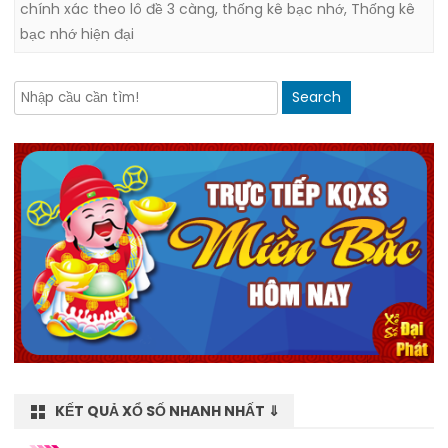
chính xác theo lô đề 3 càng
,
thống kê bạc nhớ
,
Thống kê
bạc nhớ hiện đại
Search
KẾT QUẢ XỔ SỐ NHANH NHẤT ⇓