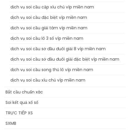
dịch vụ soi cầu cặp xíu chủ víp miền nam
dịch vụ soi cầu đặc biệt víp miền nam
dịch vụ soi cầu giải tám víp miền nam
dịch vụ soi cầu lô 3 số víp miền nam
dịch vụ soi cầu sớ đầu đuôi giải 8 víp miền nam
dịch vụ soi cầu sớ đầu đuôi giải đặc biệt víp miền nam
dịch vụ soi cầu song thủ lô víp miền nam
dịch vụ soi cầu xíu chủ víp miền nam
Bắt cầu chuẩn xác
Soi kết quả xổ số
TRỰC TIẾP XS
SXMB