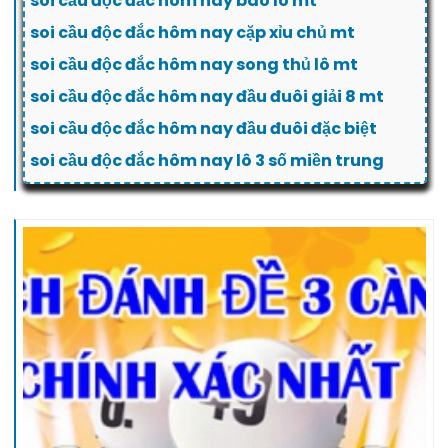
soi cầu độc đắc hôm nay bao lô mt
soi cầu độc đắc hôm nay cặp xỉu chủ mt
soi cầu độc đắc hôm nay song thủ lô mt
soi cầu độc đắc hôm nay đầu đuôi giải 8 mt
soi cầu độc đắc hôm nay đầu đuôi đặc biệt
soi cầu độc đắc hôm nay lô 3 số miền trung