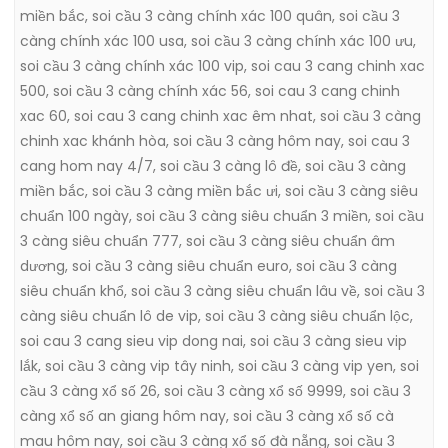
miền bắc
,
soi cầu 3 càng chính xác 100 quân
,
soi cầu 3
càng chính xác 100 usa
,
soi cầu 3 càng chính xác 100 ưu
,
soi cầu 3 càng chính xác 100 vip
,
soi cau 3 cang chinh xac
500
,
soi cầu 3 càng chính xác 56
,
soi cau 3 cang chinh
xac 60
,
soi cau 3 cang chinh xac êm nhat
,
soi cầu 3 càng
chinh xac khánh hòa
,
soi cầu 3 càng hôm nay
,
soi cau 3
cang hom nay 4/7
,
soi cầu 3 càng lô đề
,
soi cầu 3 càng
miền bắc
,
soi cầu 3 càng miền bắc ưi
,
soi cầu 3 càng siêu
chuẩn 100 ngày
,
soi cầu 3 càng siêu chuẩn 3 miền
,
soi cầu
3 càng siêu chuẩn 777
,
soi cầu 3 càng siêu chuẩn âm
dương
,
soi cầu 3 càng siêu chuẩn euro
,
soi cầu 3 càng
siêu chuẩn khổ
,
soi cầu 3 càng siêu chuẩn lâu về
,
soi cầu 3
càng siêu chuẩn lô de vip
,
soi cầu 3 càng siêu chuẩn lộc
,
soi cau 3 cang sieu vip dong nai
,
soi cầu 3 càng sieu vip
lắk
,
soi cầu 3 càng vip tây ninh
,
soi cầu 3 càng vip yen
,
soi
cầu 3 càng xổ số 26
,
soi cầu 3 càng xổ số 9999
,
soi cầu 3
càng xổ số an giang hôm nay
,
soi cầu 3 càng xổ số cà
mau hôm nay
,
soi cầu 3 càng xổ số đà nẵng
,
soi cầu 3