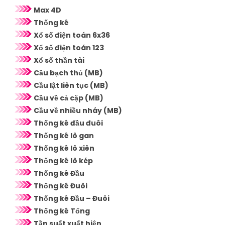
Max 4D
Thống kê
Xổ số điện toán 6x36
Xổ số điện toán 123
Xổ số thần tài
Cầu bạch thủ (MB)
Cầu lật liên tục (MB)
Cầu về cả cặp (MB)
Cầu về nhiều nháy (MB)
Thống kê đầu đuôi
Thống kê lô gan
Thống kê lô xiên
Thống kê lô kép
Thống kê Đầu
Thống kê Đuôi
Thống kê Đầu – Đuôi
Thống kê Tổng
Tần suất xuất hiện