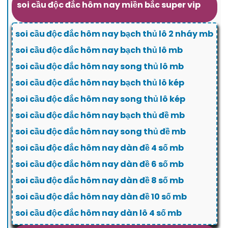
soi cầu độc đắc hôm nay miền bắc super vip
soi cầu độc đắc hôm nay bạch thủ lô 2 nháy mb
soi cầu độc đắc hôm nay bạch thủ lô mb
soi cầu độc đắc hôm nay song thủ lô mb
soi cầu độc đắc hôm nay bạch thủ lô kép
soi cầu độc đắc hôm nay song thủ lô kép
soi cầu độc đắc hôm nay bạch thủ đề mb
soi cầu độc đắc hôm nay song thủ đề mb
soi cầu độc đắc hôm nay dàn đề 4 số mb
soi cầu độc đắc hôm nay dàn đề 6 số mb
soi cầu độc đắc hôm nay dàn đề 8 số mb
soi cầu độc đắc hôm nay dàn đề 10 số mb
soi cầu độc đắc hôm nay dàn lô 4 số mb