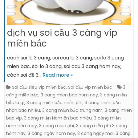
dịch vụ soi cầu 3 càng víp
miền bắc
cách soi lô 3 càng, soi cau lo 3 cang, soi lo 3 cang
mien bac, soi lo 3 cang, soi cau 3 cang hom nay,
cách soi đề 3…
Read more »
Soi cầu siêu vip miền bắc
,
Soi cầu vip miền bắc
3
càng miền bắc
,
3 cang mien bac hom nay
,
3 càng miền
bắc là gì
,
3 càng miền bắc miễn phí
,
3 càng miền bắc
nhân bao nhiêu
,
3 càng miền bắc trung nam
,
3 cang mien
bac vip
,
3 càng miền Nam ăn bao nhiêu
,
3 càng miền
nam hôm nay
,
3 cang mien phi
,
3 càng miễn phí 3 càng
hôm nay
,
3 càng ngày hôm nay
,
3 càng ngày mai
,
3 càng