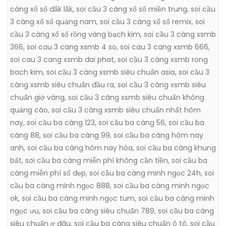
càng xổ số đắk lắk
,
soi cầu 3 càng xổ số miền trung
,
soi cầu
3 càng xổ số quảng nam
,
soi cầu 3 càng xổ số remix
,
soi
cầu 3 càng xổ số rồng vàng bạch kim
,
soi cầu 3 càng xsmb
366
,
soi cau 3 cang xsmb 4 so
,
soi cau 3 cang xsmb 666
,
soi cau 3 cang xsmb đai phat
,
soi cầu 3 càng xsmb rong
bach kim
,
soi cầu 3 càng xsmb siêu chuẩn asia
,
soi cầu 3
càng xsmb siêu chuẩn đầu ra
,
soi cầu 3 càng xsmb siêu
chuẩn giờ vàng
,
soi cầu 3 càng xsmb siêu chuẩn không
quảng cáo
,
soi cầu 3 càng xsmb siêu chuẩn nhất hôm
nay
,
soi cầu ba càng 123
,
soi cầu ba càng 56
,
soi cầu ba
càng 88
,
soi cầu ba càng 99
,
soi cầu ba càng hôm nay
anh
,
soi cầu ba càng hôm nay hòa
,
soi cầu ba càng khung
bất
,
soi cầu ba càng miễn phí không cần tiền
,
soi cầu ba
càng miễn phí số đẹp
,
soi cầu ba càng minh ngọc 24h
,
soi
cầu ba càng minh ngọc 888
,
soi cầu ba càng minh ngọc
ok
,
soi cầu ba càng minh ngọc tum
,
soi cầu ba càng minh
ngọc ưu
,
soi cầu ba càng siêu chuẩn 789
,
soi cầu ba càng
siêu chuẩn ơ đâu
,
soi cầu ba càng siêu chuẩn ô tô
,
soi cầu