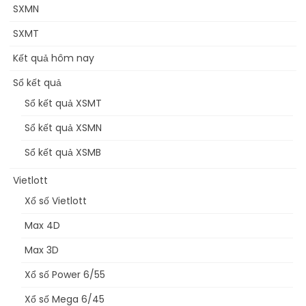
SXMN
SXMT
Kết quả hôm nay
Sổ kết quả
Sổ kết quả XSMT
Sổ kết quả XSMN
Sổ kết quả XSMB
Vietlott
Xổ số Vietlott
Max 4D
Max 3D
Xổ số Power 6/55
Xổ số Mega 6/45