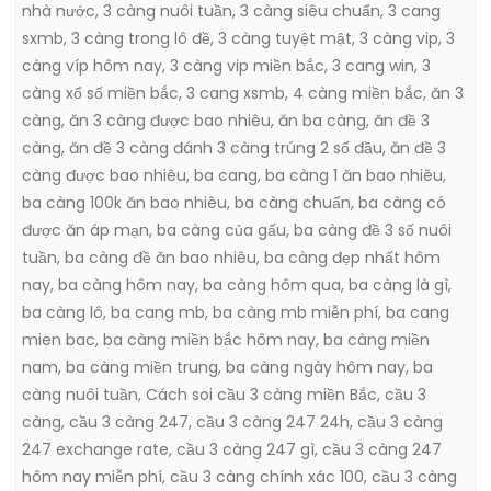
nhà nước
,
3 càng nuôi tuần
,
3 càng siêu chuẩn
,
3 cang
sxmb
,
3 càng trong lô đề
,
3 càng tuyệt mật
,
3 càng vip
,
3
càng víp hôm nay
,
3 càng vip miền bắc
,
3 cang win
,
3
càng xổ số miền bắc
,
3 cang xsmb
,
4 càng miền bắc
,
ăn 3
càng
,
ăn 3 càng được bao nhiêu
,
ăn ba càng
,
ăn đề 3
càng
,
ăn đề 3 càng đánh 3 càng trúng 2 số đầu
,
ăn đề 3
càng được bao nhiêu
,
ba cang
,
ba càng 1 ăn bao nhiêu
,
ba càng 100k ăn bao nhiêu
,
ba càng chuẩn
,
ba càng có
được ăn áp mạn
,
ba càng của gấu
,
ba càng đề 3 số nuôi
tuần
,
ba càng đề ăn bao nhiêu
,
ba càng đẹp nhất hôm
nay
,
ba càng hôm nay
,
ba càng hôm qua
,
ba càng là gì
,
ba càng lô
,
ba cang mb
,
ba càng mb miễn phí
,
ba cang
mien bac
,
ba càng miền bắc hôm nay
,
ba càng miền
nam
,
ba càng miền trung
,
ba càng ngày hôm nay
,
ba
càng nuôi tuần
,
Cách soi cầu 3 càng miền Bắc
,
cầu 3
càng
,
cầu 3 càng 247
,
cầu 3 càng 247 24h
,
cầu 3 càng
247 exchange rate
,
cầu 3 càng 247 gì
,
cầu 3 càng 247
hôm nay miễn phí
,
cầu 3 càng chính xác 100
,
cầu 3 càng