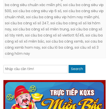
ba càng siêu chuẩn xác miễn phí
,
soi cầu ba càng siêu vip
500
,
soi cầu ba càng siêu vip 6 số
,
soi cầu ba càng siêu vip
chuẩn nhất
,
soi cầu ba càng siêu vip hôm nay miễn phí
,
soi cầu ba càng xổ số 247
,
soi cầu ba càng xổ số lai hôm
nay
,
soi cầu ba càng xổ số miền trung
,
soi cầu ba càng xổ
số tây ninh
,
soi cầu ba càng xổ số vietlott 6/45
,
soi cầu ba
càng xổ số xổ miền bắc
,
soi cầu ba càng xsmb
,
soi cau ba
càng xsmb hom nay
,
soi cầu lô ba càng
,
soi cầu xổ số 3
càng hôm nay
Search