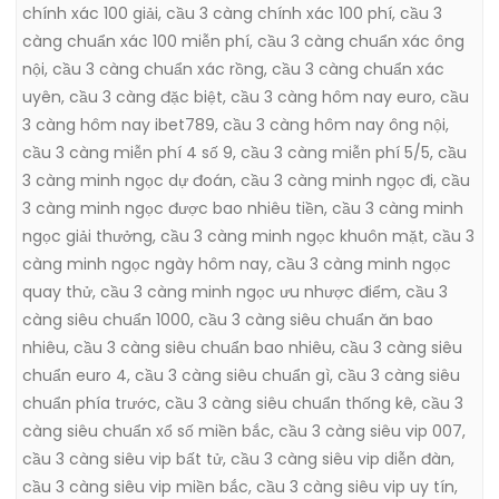
chính xác 100 giải
,
cầu 3 càng chính xác 100 phí
,
cầu 3
càng chuẩn xác 100 miễn phí
,
cầu 3 càng chuẩn xác ông
nội
,
cầu 3 càng chuẩn xác rồng
,
cầu 3 càng chuẩn xác
uyên
,
cầu 3 càng đặc biệt
,
cầu 3 càng hôm nay euro
,
cầu
3 càng hôm nay ibet789
,
cầu 3 càng hôm nay ông nội
,
cầu 3 càng miễn phí 4 số 9
,
cầu 3 càng miễn phí 5/5
,
cầu
3 càng minh ngọc dự đoán
,
cầu 3 càng minh ngọc đi
,
cầu
3 càng minh ngọc được bao nhiêu tiền
,
cầu 3 càng minh
ngọc giải thưởng
,
cầu 3 càng minh ngọc khuôn mặt
,
cầu 3
càng minh ngọc ngày hôm nay
,
cầu 3 càng minh ngọc
quay thử
,
cầu 3 càng minh ngọc ưu nhược điểm
,
cầu 3
càng siêu chuẩn 1000
,
cầu 3 càng siêu chuẩn ăn bao
nhiêu
,
cầu 3 càng siêu chuẩn bao nhiêu
,
cầu 3 càng siêu
chuẩn euro 4
,
cầu 3 càng siêu chuẩn gì
,
cầu 3 càng siêu
chuẩn phía trước
,
cầu 3 càng siêu chuẩn thống kê
,
cầu 3
càng siêu chuẩn xổ số miền bắc
,
cầu 3 càng siêu vip 007
,
cầu 3 càng siêu vip bất tử
,
cầu 3 càng siêu vip diễn đàn
,
cầu 3 càng siêu vip miền bắc
,
cầu 3 càng siêu vip uy tín
,