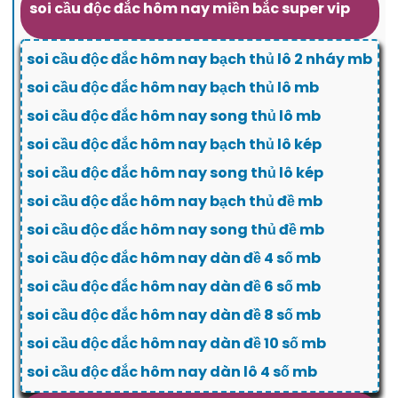
soi cầu độc đắc hôm nay miền bắc super vip
soi cầu độc đắc hôm nay bạch thủ lô 2 nháy mb
soi cầu độc đắc hôm nay bạch thủ lô mb
soi cầu độc đắc hôm nay song thủ lô mb
soi cầu độc đắc hôm nay bạch thủ lô kép
soi cầu độc đắc hôm nay song thủ lô kép
soi cầu độc đắc hôm nay bạch thủ đề mb
soi cầu độc đắc hôm nay song thủ đề mb
soi cầu độc đắc hôm nay dàn đề 4 số mb
soi cầu độc đắc hôm nay dàn đề 6 số mb
soi cầu độc đắc hôm nay dàn đề 8 số mb
soi cầu độc đắc hôm nay dàn đề 10 số mb
soi cầu độc đắc hôm nay dàn lô 4 số mb