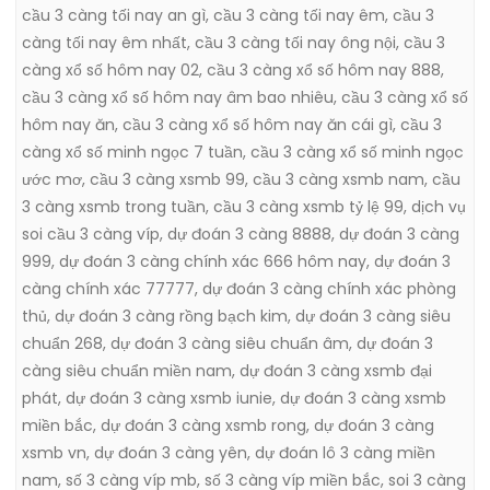
cầu 3 càng tối nay an gì
,
cầu 3 càng tối nay êm
,
cầu 3
càng tối nay êm nhất
,
cầu 3 càng tối nay ông nội
,
cầu 3
càng xổ số hôm nay 02
,
cầu 3 càng xổ số hôm nay 888
,
cầu 3 càng xổ số hôm nay âm bao nhiêu
,
cầu 3 càng xổ số
hôm nay ăn
,
cầu 3 càng xổ số hôm nay ăn cái gì
,
cầu 3
càng xổ số minh ngọc 7 tuần
,
cầu 3 càng xổ số minh ngọc
ước mơ
,
cầu 3 càng xsmb 99
,
cầu 3 càng xsmb nam
,
cầu
3 càng xsmb trong tuần
,
cầu 3 càng xsmb tỷ lệ 99
,
dịch vụ
soi cầu 3 càng víp
,
dự đoán 3 càng 8888
,
dự đoán 3 càng
999
,
dự đoán 3 càng chính xác 666 hôm nay
,
dự đoán 3
càng chính xác 77777
,
dự đoán 3 càng chính xác phòng
thủ
,
dự đoán 3 càng rồng bạch kim
,
dự đoán 3 càng siêu
chuẩn 268
,
dự đoán 3 càng siêu chuẩn âm
,
dự đoán 3
càng siêu chuẩn miền nam
,
dự đoán 3 càng xsmb đại
phát
,
dự đoán 3 càng xsmb iunie
,
dự đoán 3 càng xsmb
miền bắc
,
dự đoán 3 càng xsmb rong
,
dự đoán 3 càng
xsmb vn
,
dự đoán 3 càng yên
,
dự đoán lô 3 càng miền
nam
,
số 3 càng víp mb
,
số 3 càng víp miền bắc
,
soi 3 càng