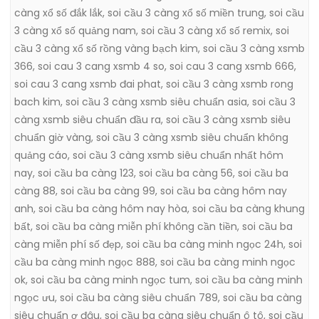
càng xổ số đắk lắk
,
soi cầu 3 càng xổ số miền trung
,
soi cầu
3 càng xổ số quảng nam
,
soi cầu 3 càng xổ số remix
,
soi
cầu 3 càng xổ số rồng vàng bạch kim
,
soi cầu 3 càng xsmb
366
,
soi cau 3 cang xsmb 4 so
,
soi cau 3 cang xsmb 666
,
soi cau 3 cang xsmb đai phat
,
soi cầu 3 càng xsmb rong
bach kim
,
soi cầu 3 càng xsmb siêu chuẩn asia
,
soi cầu 3
càng xsmb siêu chuẩn đầu ra
,
soi cầu 3 càng xsmb siêu
chuẩn giờ vàng
,
soi cầu 3 càng xsmb siêu chuẩn không
quảng cáo
,
soi cầu 3 càng xsmb siêu chuẩn nhất hôm
nay
,
soi cầu ba càng 123
,
soi cầu ba càng 56
,
soi cầu ba
càng 88
,
soi cầu ba càng 99
,
soi cầu ba càng hôm nay
anh
,
soi cầu ba càng hôm nay hòa
,
soi cầu ba càng khung
bất
,
soi cầu ba càng miễn phí không cần tiền
,
soi cầu ba
càng miễn phí số đẹp
,
soi cầu ba càng minh ngọc 24h
,
soi
cầu ba càng minh ngọc 888
,
soi cầu ba càng minh ngọc
ok
,
soi cầu ba càng minh ngọc tum
,
soi cầu ba càng minh
ngọc ưu
,
soi cầu ba càng siêu chuẩn 789
,
soi cầu ba càng
siêu chuẩn ơ đâu
,
soi cầu ba càng siêu chuẩn ô tô
,
soi cầu