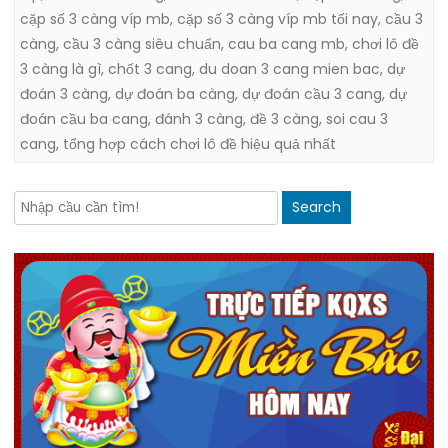
cặp số 3 càng víp mb
,
cặp số 3 càng víp mb tối nay
,
cầu 3
càng
,
cầu 3 càng siêu chuẩn
,
cau ba cang mb
,
chơi lô đề
3 càng là gì
,
chốt 3 cang
,
du doan 3 cang mien bac
,
dự
đoán 3 càng
,
dự đoán ba càng
,
dự đoán cầu 3 cang
,
dự
đoán cầu ba cang
,
đánh 3 càng
,
đề 3 càng
,
soi cau 3
cang
,
tổng hợp cách chơi lô đề hiệu quả nhất
Search