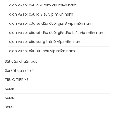
dịch vụ soi cầu giải tám víp miền nam
dịch vụ soi cầu lô 3 số víp miền nam
dịch vụ soi cầu sớ đầu đuôi giải 8 víp miền nam
dịch vụ soi cầu sớ đầu đuôi giải đặc biệt víp miền nam
dịch vụ soi cầu song thủ lô víp miền nam
dịch vụ soi cầu xíu chủ víp miền nam
Bắt cầu chuẩn xác
Soi kết quả xổ số
TRỰC TIẾP XS
SXMB
SXMN
SXMT