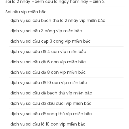
soi lô 2 nháy – xem cau lo ngay hom nay – xiên 2
Soi cầu vip miền bắc
dịch vụ soi cầu bạch thủ lô 2 nháy víp miền bắc
dịch vụ soi cầu 3 càng víp miền bắc
dịch vụ soi cầu cặp 3 càng víp miền bắc
dịch vụ soi cầu đề 4 con víp miền bắc
dịch vụ soi cầu đề 6 con víp miền bắc
dịch vụ soi cầu đề 8 con víp miền bắc
dịch vụ soi cầu đề 10 con víp miền bắc
dịch vụ soi cầu đề bạch thủ víp miền bắc
dịch vụ soi cầu đề đầu đuôi víp miền bắc
dịch vụ soi cầu đề song thủ víp miền bắc
dịch vụ soi cầu lô 10 con víp miền bắc