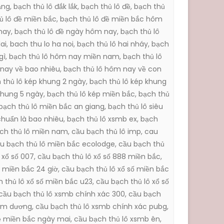
ẵng
,
bạch thủ lô đắk lắk
,
bạch thủ lô đề
,
bạch thủ
ủ lô đề miền bắc
,
bạch thủ lô đề miền bắc hôm
nay
,
bạch thủ lô đề ngày hôm nay
,
bạch thủ lô
ai
,
bach thu lo ha noi
,
bạch thủ lô hai nháy
,
bạch
gì
,
bạch thủ lô hôm nay miền nam
,
bạch thủ lô
 nay về bao nhiêu
,
bạch thủ lô hôm nay về con
 thủ lô kép khung 2 ngày
,
bạch thủ lô kép khung
khung 5 ngày
,
bạch thủ lô kép miền bắc
,
bạch thủ
bạch thủ lô miền bắc an giang
,
bạch thủ lô siêu
chuẩn là bao nhiêu
,
bạch thủ lô xsmb ex
,
bạch
ch thủ lô miền nam
,
cầu bạch thủ lô imp
,
cau
u bạch thủ lô miền bắc ecolodge
,
cầu bạch thủ
 xổ số 007
,
cầu bạch thủ lô xổ số 888 miền bắc
,
ố miền bắc 24 giờ
,
cầu bạch thủ lô xổ số miền bắc
 thủ lô xổ số miền bắc u23
,
cầu bạch thủ lô xổ số
cầu bạch thủ lô xsmb chính xác 300
,
cầu bạch
 âm dương
,
cầu bạch thủ lô xsmb chính xác pubg
,
ề miền bắc ngày mai
,
cầu bạch thủ lô xsmb ên
,