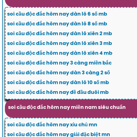
DỊCH VỤ SOI CẦU LÔ 10 CON VÍP
MIỀN BẮC
soi cầu độc đắc hôm nay dàn lô 6 số mb
soi cầu độc đắc hôm nay dàn lô 8 số mb
DỊCH VỤ SOI CẦU LÔ 4 CON VÍP
MIỀN BẮC
soi cầu độc đắc hôm nay dàn lô xiên 2 mb
soi cầu độc đắc hôm nay dàn lô xiên 3 mb
DỊCH VỤ SOI CẦU LÔ 6 CON VÍP
MIỀN BẮC
soi cầu độc đắc hôm nay dàn lô xiên 4 mb
soi cầu độc đắc hôm nay 3 càng miền bắc
soi cầu độc đắc hôm nay dàn 3 càng 2 số
soi cầu độc đắc hôm nay dàn lô 10 số mb
soi cầu độc đắc hôm nay đề đầu đuôi mb
soi cầu độc đắc hôm nay miền nam siêu chuẩn
soi cầu độc đắc hôm nay xỉu chủ mn
soi cầu độc đắc hôm nay giải đặc biệt mn