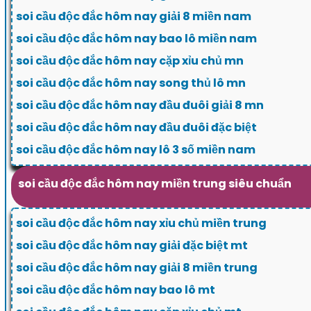
soi cầu độc đắc hôm nay giải 8 miền nam
soi cầu độc đắc hôm nay bao lô miền nam
soi cầu độc đắc hôm nay cặp xỉu chủ mn
soi cầu độc đắc hôm nay song thủ lô mn
soi cầu độc đắc hôm nay đầu đuôi giải 8 mn
soi cầu độc đắc hôm nay đầu đuôi đặc biệt
soi cầu độc đắc hôm nay lô 3 số miền nam
soi cầu độc đắc hôm nay miền trung siêu chuẩn
soi cầu độc đắc hôm nay xỉu chủ miền trung
soi cầu độc đắc hôm nay giải đặc biệt mt
soi cầu độc đắc hôm nay giải 8 miền trung
soi cầu độc đắc hôm nay bao lô mt