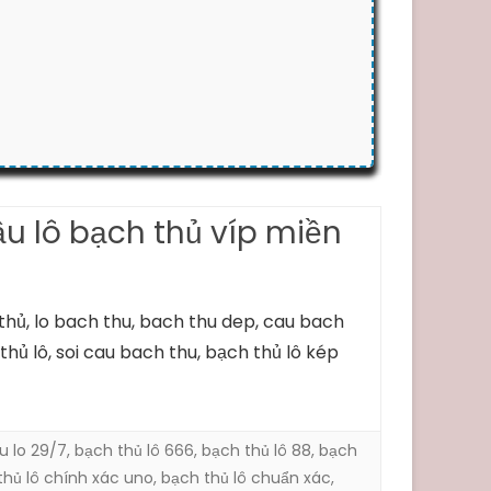
ầu lô bạch thủ víp miền
thủ, lo bach thu, bach thu dep, cau bach
 thủ lô, soi cau bach thu, bạch thủ lô kép
u lo 29/7
,
bạch thủ lô 666
,
bạch thủ lô 88
,
bạch
thủ lô chính xác uno
,
bạch thủ lô chuẩn xác
,