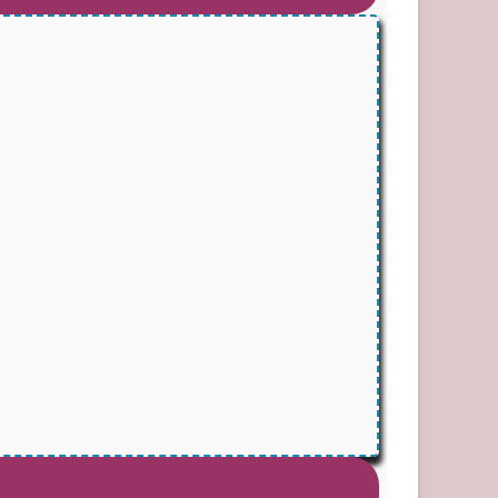
2 LÔ VÍP
DỊCH VỤ SOI CẦU GIẢI TÁM VÍP
QUAY THỬ XSMB
MIỀN TRUNG
3 LÔ VÍP
DỊCH VỤ SOI CẦU LÔ 3 SỐ VÍP
MIỀN TRUNG
4 LÔ VÍP
DỊCH VỤ SOI CẦU SỚ ĐẦU ĐUÔI
GIẢI 8 VÍP MIỀN TRUNG
SONG THỦ
DỊCH VỤ SOI CẦU SỚ ĐẦU ĐUÔI
GIẢI ĐẶC BIỆT VÍP MIỀN
TRUNG
SONG THỦ
DỊCH VỤ SOI CẦU SONG THỦ LÔ
VÍP MIỀN TRUNG
DỊCH VỤ SOI CẦU XÍU CHỦ VÍP
MIỀN TRUNG