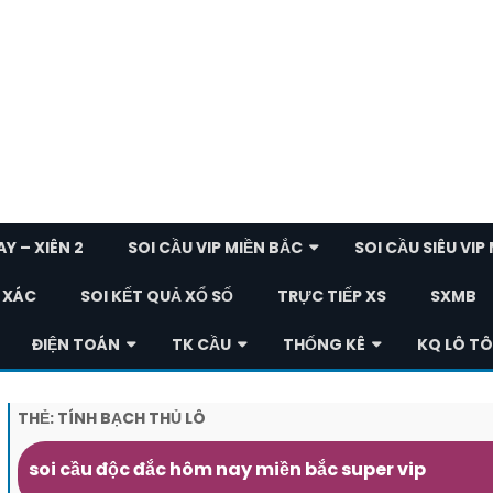
Skip
Y – XIÊN 2
SOI CẦU VIP MIỀN BẮC
to
SOI CẦU SIÊU VIP
content
 XÁC
SOI KẾT QUẢ XỔ SỐ
DỊCH VỤ SOI CẦU BẠCH THỦ LÔ
TRỰC TIẾP XS
DỊCH VỤ SOI CẦU LÔ 8
SXMB
2 NHÁY VÍP MIỀN BẮC
MIỀN BẮC
ĐIỆN TOÁN
TK CẦU
THỐNG KÊ
KQ LÔ TÔ
DỊCH VỤ SOI CẦU 3 CÀNG VÍP
DỊCH VỤ SOI CẦU LÔ 
T
XỔ SỐ THẦN TÀI
MIỀN BẮC
CẦU VỀ NHIỀU NHÁY (MB)
TK TỪ 00 ĐẾN 99
VÍP MIỀN BẮC
LOTO MIỀN
THẺ:
TÍNH BẠCH THỦ LÔ
XỔ SỐ ĐIỆN TOÁN 123
DỊCH VỤ SOI CẦU CẶP 3 CÀNG
CẦU VỀ CẢ CẶP (MB)
TẦN SUẤT XUẤT HIỆN
DỊCH VỤ SOI CẦU LÔ 
LOTO MIỀN
VÍP MIỀN BẮC
KÉP VÍP MIỀN BẮC
soi cầu độc đắc hôm nay miền bắc super vip
XỔ SỐ ĐIỆN TOÁN 6×36
CẦU LẬT LIÊN TỤC (MB)
THỐNG KÊ TỔNG
LOTO MIỀN