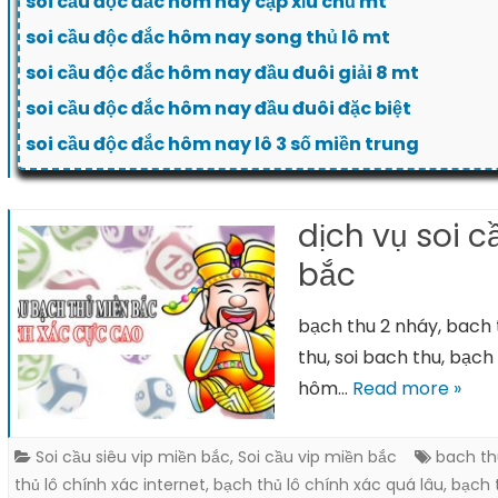
soi cầu độc đắc hôm nay cặp xỉu chủ mt
soi cầu độc đắc hôm nay song thủ lô mt
soi cầu độc đắc hôm nay đầu đuôi giải 8 mt
soi cầu độc đắc hôm nay đầu đuôi đặc biệt
soi cầu độc đắc hôm nay lô 3 số miền trung
dịch vụ soi c
bắc
bạch thu 2 nháy, bach 
thu, soi bach thu, bạch
hôm…
Read more »
Soi cầu siêu vip miền bắc
,
Soi cầu vip miền bắc
bach th
thủ lô chính xác internet
,
bạch thủ lô chính xác quá lâu
,
bạch 