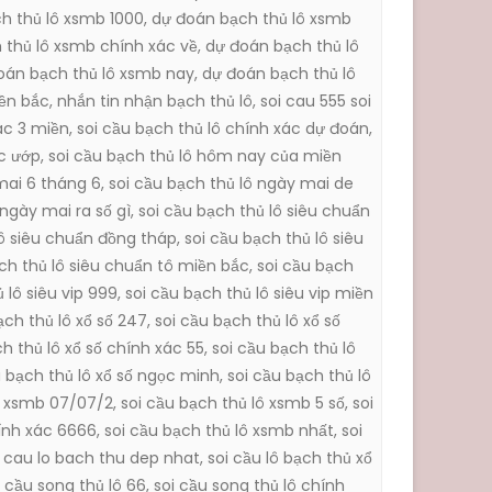
h thủ lô xsmb 1000
,
dự đoán bạch thủ lô xsmb
 thủ lô xsmb chính xác về
,
dự đoán bạch thủ lô
oán bạch thủ lô xsmb nay
,
dự đoán bạch thủ lô
iền bắc
,
nhắn tin nhận bạch thủ lô
,
soi cau 555 soi
ác 3 miền
,
soi cầu bạch thủ lô chính xác dự đoán
,
ác ướp
,
soi cầu bạch thủ lô hôm nay của miền
mai 6 tháng 6
,
soi cầu bạch thủ lô ngày mai de
 ngày mai ra số gì
,
soi cầu bạch thủ lô siêu chuẩn
lô siêu chuẩn đồng tháp
,
soi cầu bạch thủ lô siêu
ch thủ lô siêu chuẩn tô miền bắc
,
soi cầu bạch
 lô siêu vip 999
,
soi cầu bạch thủ lô siêu vip miền
ạch thủ lô xổ số 247
,
soi cầu bạch thủ lô xổ số
h thủ lô xổ số chính xác 55
,
soi cầu bạch thủ lô
u bạch thủ lô xổ số ngọc minh
,
soi cầu bạch thủ lô
ô xsmb 07/07/2
,
soi cầu bạch thủ lô xsmb 5 số
,
soi
ính xác 6666
,
soi cầu bạch thủ lô xsmb nhất
,
soi
i cau lo bach thu dep nhat
,
soi cầu lô bạch thủ xổ
i cầu song thủ lô 66
,
soi cầu song thủ lô chính