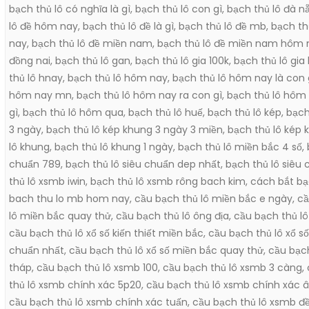
bạch thủ lô có nghĩa là gì
,
bạch thủ lô con gì
,
bạch thủ lô đà n
lô đề hôm nay
,
bạch thủ lô đề là gì
,
bạch thủ lô đề mb
,
bạch th
nay
,
bạch thủ lô đề miền nam
,
bạch thủ lô đề miền nam hôm 
đồng nai
,
bạch thủ lô gan
,
bạch thủ lô gia 100k
,
bạch thủ lô gia l
thủ lô hnay
,
bạch thủ lô hôm nay
,
bạch thủ lô hôm nay là con 
hôm nay mn
,
bạch thủ lô hôm nay ra con gì
,
bạch thủ lô hôm
gì
,
bạch thủ lô hôm qua
,
bạch thủ lô huế
,
bạch thủ lô kép
,
bạch
3 ngày
,
bạch thủ lô kép khung 3 ngày 3 miền
,
bạch thủ lô kép 
lô khung
,
bạch thủ lô khung 1 ngày
,
bạch thủ lô miền bắc 4 số
,
chuẩn 789
,
bạch thủ lô siêu chuẩn dep nhất
,
bạch thủ lô siêu 
thủ lô xsmb iwin
,
bạch thủ lô xsmb rông bach kim
,
cách bắt bạ
bach thu lo mb hom nay
,
cầu bạch thủ lô miền bắc e ngày
,
cầ
lô miền bắc quay thử
,
cầu bạch thủ lô ông địa
,
cầu bạch thủ lô
cầu bạch thủ lô xổ số kiến thiết miền bắc
,
cầu bạch thủ lô xổ s
chuẩn nhất
,
cầu bạch thủ lô xổ số miền bắc quay thử
,
cầu bạch
tháp
,
cầu bạch thủ lô xsmb 100
,
cầu bạch thủ lô xsmb 3 càng
,
thủ lô xsmb chính xác 5p20
,
cầu bạch thủ lô xsmb chính xác
cầu bạch thủ lô xsmb chính xác tuấn
,
cầu bạch thủ lô xsmb đ