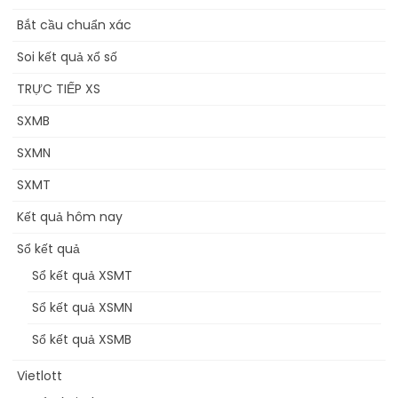
Bắt cầu chuẩn xác
Soi kết quả xổ số
TRỰC TIẾP XS
SXMB
SXMN
SXMT
Kết quả hôm nay
Sổ kết quả
Sổ kết quả XSMT
Sổ kết quả XSMN
Sổ kết quả XSMB
Vietlott