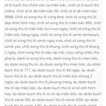
số lô bạch thủ chính xác tại miền bắc
,
chốt số lô bạch thủ
online
,
chốt số lô đề miền bắc 56
,
chốt số lô đề miền bắc
8888
,
Chốt số song thủ lô công khai
,
chốt số song thủ lô
đẹp nhất hôm nay
,
chốt số song thủ lô miền bắc 666
,
chốt
số song thủ lô miền bắc ba mươi ngày
,
chốt số song thủ lô
miền bắc hàng ngày
,
chốt số song thủ lô xsmb archiwum
,
chốt số song thủ lô xsmb ngay mai
,
chốt số song thủ lô
xsmb yes
,
chốt song thủ lô khung
,
chốt song thủ lô khung
2 ngày
,
chốt song thủ lô siêu vip mb
,
cuộc sống nhiều thứ
phải lo
,
danh lo song thu mb
,
danh song thu lo mien bắc
,
du doan song thu lo
,
du doan song thu mien bắc
,
dự đoán
bạch thủ lô 777
,
dự đoán bạch thủ lô 99 ngày
,
dự đoán
bạch thủ lô in
,
dự đoán bạch thủ lô miền bắc khung 2
ngày
,
dự đoán bạch thủ lô phương trang
,
dự đoán bạch
thủ lô vip miền bắc
,
dự đoán bạch thủ lô xổ số anh hôm
nay
,
dự đoán bạch thủ lô xổ số vip miền bắc
,
dự đoán bạch
thủ lô xsmb 100
,
dự đoán bạch thủ lô xsmb 1000
,
dự đoán
bạch thủ lô xsmb 4/6/
,
dự đoán bạch thủ lô xsmb chính