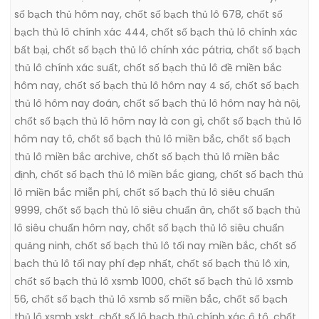
số bạch thủ hôm nay
,
chốt số bạch thủ lô 678
,
chốt số
bạch thủ lô chính xác 444
,
chốt số bạch thủ lô chính xác
bất bại
,
chốt số bạch thủ lô chính xác pátria
,
chốt số bạch
thủ lô chính xác suất
,
chốt số bạch thủ lô đề miền bắc
hôm nay
,
chốt số bạch thủ lô hôm nay 4 số
,
chốt số bạch
thủ lô hôm nay đoán
,
chốt số bạch thủ lô hôm nay hà nội
,
chốt số bạch thủ lô hôm nay là con gì
,
chốt số bạch thủ lô
hôm nay tô
,
chốt số bạch thủ lô miền bắc
,
chốt số bạch
thủ lô miền bắc archive
,
chốt số bạch thủ lô miền bắc
định
,
chốt số bạch thủ lô miền bắc giang
,
chốt số bạch thủ
lô miền bắc miễn phí
,
chốt số bạch thủ lô siêu chuẩn
9999
,
chốt số bạch thủ lô siêu chuẩn ân
,
chốt số bạch thủ
lô siêu chuẩn hôm nay
,
chốt số bạch thủ lô siêu chuẩn
quảng ninh
,
chốt số bạch thủ lô tối nay miền bắc
,
chốt số
bạch thủ lô tối nay phí đẹp nhất
,
chốt số bạch thủ lô xin
,
chốt số bạch thủ lô xsmb 1000
,
chốt số bạch thủ lô xsmb
56
,
chốt số bạch thủ lô xsmb số miền bắc
,
chốt số bạch
thủ lô xsmb xskt
,
chốt số lô bạch thủ chính xác ô tô
,
chốt