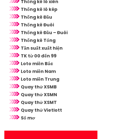
Thống kê lô xiên
Thống kê lô kép
Thống kê Đầu
Thống kê Đuôi
Thống kê Đầu – Đuôi
Thống kê Tổng
Tần suất xuất hiện
TK từ 00 đến 99
Loto miền Bắc
Loto miền Nam
Loto miền Trung
Quay thử XSMB
Quay thử XSMN
Quay thử XSMT
Quay thử Vietlott
Sổ mơ