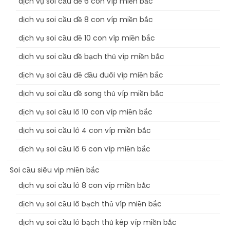
dịch vụ soi cầu đề 6 con víp miền bắc
dịch vụ soi cầu đề 8 con víp miền bắc
dịch vụ soi cầu đề 10 con víp miền bắc
dịch vụ soi cầu đề bạch thủ víp miền bắc
dịch vụ soi cầu đề đầu đuôi víp miền bắc
dịch vụ soi cầu đề song thủ víp miền bắc
dịch vụ soi cầu lô 10 con víp miền bắc
dịch vụ soi cầu lô 4 con víp miền bắc
dịch vụ soi cầu lô 6 con víp miền bắc
Soi cầu siêu vip miền bắc
dịch vụ soi cầu lô 8 con víp miền bắc
dịch vụ soi cầu lô bạch thủ víp miền bắc
dịch vụ soi cầu lô bạch thủ kép víp miền bắc