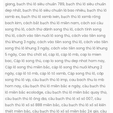
giang
,
bạch thủ lô siêu chuẩn 789
,
bạch thủ lô siêu chuẩn
dep nhất
,
bạch thủ lô siêu chuẩn là bao nhiêu
,
bạch thủ lô
xsmb ex
,
bạch thủ lô xsmb iwin
,
bạch thủ lô xsmb rông
bach kim
,
cách bắt bạch thủ lô miền nam
,
cách soi cầu
song thủ lô
,
cách thử đánh song thủ lô
,
cách tính song
thủ lô
,
cách vào tiền nuôi lô song thủ
,
cách vào tiền song
thủ khung 3 ngày
,
cách vào tiền song thủ lô
,
cách vào tiền
song thủ lô khung 3 ngày
,
cách vào tiền song thủ lô khung
5 ngày
,
Cao thủ chốt số
,
cặp lô
,
cặp lô mb
,
cap lo mien
bac
,
Cặp lô song thủ
,
cap lo song thu dep nhat hom nay
,
Cặp lô song thủ miền bắc
,
cặp lô song thủ nuôi khung 2
ngày
,
cặp lô tô mb
,
cặp lô tô xsmb
,
Cặp song thủ lô
,
căp
song thủ lô vip
,
cầu bạch thủ lô imp
,
cau bach thu lo mb
hom nay
,
cầu bạch thủ lô miền bắc e ngày
,
cầu bạch thủ
lô miền bắc ecolodge
,
cầu bạch thủ lô miền bắc quay thử
,
cầu bạch thủ lô ông địa
,
cầu bạch thủ lô xổ số 007
,
cầu
bạch thủ lô xổ số 888 miền bắc
,
cầu bạch thủ lô xổ số kiến
thiết miền bắc
,
cầu bạch thủ lô xổ số miền bắc 24 giờ
,
cầu