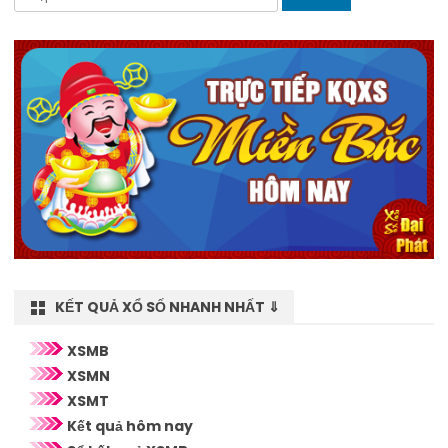
KẾT QUẢ XỔ SỐ NHANH NHẤT ⇓
XSMB
XSMN
XSMT
Kết quả hôm nay