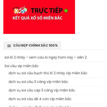
CẦU ĐẸP CHÍNH XÁC 100%
soi lô 2 nháy – xem cau lo ngay hom nay – xiên 2
Soi cầu vip miền bắc
dịch vụ soi cầu bạch thủ lô 2 nháy víp miền bắc
dịch vụ soi cầu 3 càng víp miền bắc
dịch vụ soi cầu cặp 3 càng víp miền bắc
dịch vụ soi cầu đề 4 con víp miền bắc