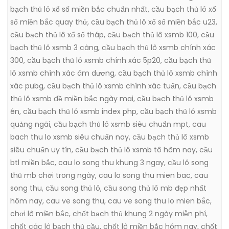
bạch thủ lô xổ số miền bắc chuẩn nhất
,
cầu bạch thủ lô xổ
số miền bắc quay thử
,
cầu bạch thủ lô xổ số miền bắc u23
,
cầu bạch thủ lô xổ số tháp
,
cầu bạch thủ lô xsmb 100
,
cầu
bạch thủ lô xsmb 3 càng
,
cầu bạch thủ lô xsmb chính xác
300
,
cầu bạch thủ lô xsmb chính xác 5p20
,
cầu bạch thủ
lô xsmb chính xác âm dương
,
cầu bạch thủ lô xsmb chính
xác pubg
,
cầu bạch thủ lô xsmb chính xác tuấn
,
cầu bạch
thủ lô xsmb đề miền bắc ngày mai
,
cầu bạch thủ lô xsmb
ên
,
cầu bạch thủ lô xsmb index php
,
cầu bạch thủ lô xsmb
quảng ngãi
,
cầu bạch thủ lô xsmb siêu chuẩn mpt
,
cau
bach thu lo xsmb siêu chuẩn nay
,
cầu bạch thủ lô xsmb
siêu chuẩn uy tín
,
cầu bạch thủ lô xsmb tô hôm nay
,
cầu
btl miền bắc
,
cau lo song thu khung 3 ngay
,
cầu lô song
thủ mb chơi trong ngày
,
cau lo song thu mien bac
,
cau
song thu
,
cầu song thủ lô
,
cầu song thủ lô mb đẹp nhất
hôm nay
,
cau ve song thu
,
cau ve song thu lo mien bắc
,
chơi lô miền bắc
,
chốt bạch thủ khung 2 ngày miễn phí
,
chốt các lô bạch thủ cầu
,
chốt lô miền bắc hôm nay
,
chốt