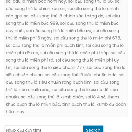
soi cau lo mien bac hom nay
,
soi cầu song thủ lô 66
,
soi
cầu song thủ lô chính xác an
,
soi cầu song thủ lô chính
xác gps
,
soi cầu song thủ lô chính xác thắng đó
,
soi cầu
song thủ lô miền bắc 999
,
soi cầu song thủ lô miền bắc
duy nhất
,
soi cầu song thủ lô miền bắc ưp
,
soi cầu song
thủ lô miễn phí 5 ngày
,
soi cầu song thủ lô miễn phí 678
,
soi cầu song thủ lô miễn phí bạch kim
,
soi cầu song thủ lô
miễn phí đề mb
,
soi cầu song thủ lô miễn phí tháp
,
soi cầu
song thủ lô miễn phí tô
,
soi cầu song thủ lô miễn phí uy
tín
,
soi cầu song thủ lô siêu chuẩn 777
,
soi cau song thu lo
siêu chuẩn chuan
,
soi cầu song thủ lô siêu chuẩn indo
,
soi
cầu song thủ lô siêu chuẩn rông bạch kim
,
soi cầu song
thủ lô siêu chuẩn xác
,
soi cầu song thủ lô xsmb đề siêu
chuẩn
,
soi cầu song thủ lô xsmb đoán
,
soi lô 4 số
,
tham
khảo bạch thủ lô miền bắc
,
tính bạch thủ lô
,
xsmb dự đoán
hôm nay
Search