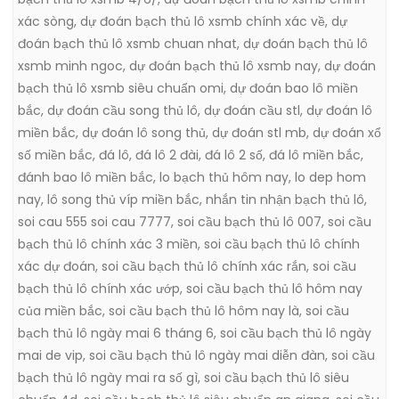
xác sòng
,
dự đoán bạch thủ lô xsmb chính xác về
,
dự
đoán bạch thủ lô xsmb chuan nhat
,
dự đoán bạch thủ lô
xsmb minh ngoc
,
dự đoán bạch thủ lô xsmb nay
,
dự đoán
bạch thủ lô xsmb siêu chuẩn omi
,
dự đoán bao lô miền
bắc
,
dự đoán cầu song thủ lô
,
dự đoán cầu stl
,
dự đoán lô
miền bắc
,
dự đoán lô song thủ
,
dự đoán stl mb
,
dự đoán xổ
số miền bắc
,
đá lô
,
đá lô 2 đài
,
đá lô 2 số
,
đá lô miền bắc
,
đánh bao lô miền bắc
,
lo bạch thủ hôm nay
,
lo dep hom
nay
,
lô song thủ víp miền bắc
,
nhắn tin nhận bạch thủ lô
,
soi cau 555 soi cau 7777
,
soi cầu bạch thủ lô 007
,
soi cầu
bạch thủ lô chính xác 3 miền
,
soi cầu bạch thủ lô chính
xác dự đoán
,
soi cầu bạch thủ lô chính xác rắn
,
soi cầu
bạch thủ lô chính xác ướp
,
soi cầu bạch thủ lô hôm nay
của miền bắc
,
soi cầu bạch thủ lô hôm nay là
,
soi cầu
bạch thủ lô ngày mai 6 tháng 6
,
soi cầu bạch thủ lô ngày
mai de vip
,
soi cầu bạch thủ lô ngày mai diễn đàn
,
soi cầu
bạch thủ lô ngày mai ra số gì
,
soi cầu bạch thủ lô siêu