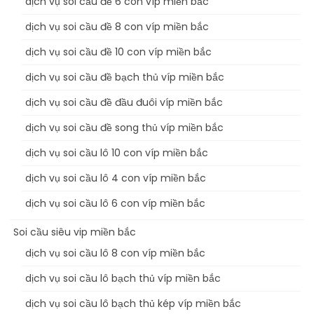
dịch vụ soi cầu đề 6 con víp miền bắc
dịch vụ soi cầu đề 8 con víp miền bắc
dịch vụ soi cầu đề 10 con víp miền bắc
dịch vụ soi cầu đề bạch thủ víp miền bắc
dịch vụ soi cầu đề đầu đuôi víp miền bắc
dịch vụ soi cầu đề song thủ víp miền bắc
dịch vụ soi cầu lô 10 con víp miền bắc
dịch vụ soi cầu lô 4 con víp miền bắc
dịch vụ soi cầu lô 6 con víp miền bắc
Soi cầu siêu vip miền bắc
dịch vụ soi cầu lô 8 con víp miền bắc
dịch vụ soi cầu lô bạch thủ víp miền bắc
dịch vụ soi cầu lô bạch thủ kép víp miền bắc