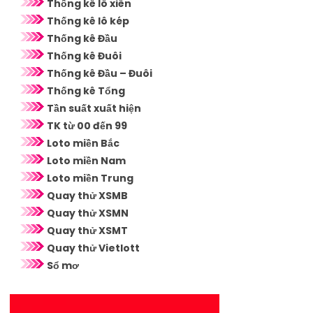
Thống kê lô xiên
Thống kê lô kép
Thống kê Đầu
Thống kê Đuôi
Thống kê Đầu – Đuôi
Thống kê Tổng
Tần suất xuất hiện
TK từ 00 đến 99
Loto miền Bắc
Loto miền Nam
Loto miền Trung
Quay thử XSMB
Quay thử XSMN
Quay thử XSMT
Quay thử Vietlott
Sổ mơ