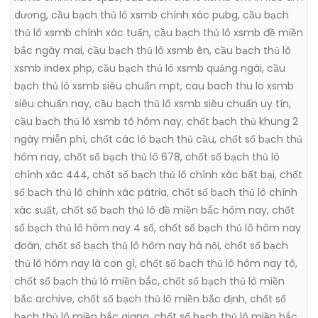
dương
,
cầu bạch thủ lô xsmb chính xác pubg
,
cầu bạch
thủ lô xsmb chính xác tuấn
,
cầu bạch thủ lô xsmb đề miền
bắc ngày mai
,
cầu bạch thủ lô xsmb ên
,
cầu bạch thủ lô
xsmb index php
,
cầu bạch thủ lô xsmb quảng ngãi
,
cầu
bạch thủ lô xsmb siêu chuẩn mpt
,
cau bach thu lo xsmb
siêu chuẩn nay
,
cầu bạch thủ lô xsmb siêu chuẩn uy tín
,
cầu bạch thủ lô xsmb tô hôm nay
,
chốt bạch thủ khung 2
ngày miễn phí
,
chốt các lô bạch thủ cầu
,
chốt số bạch thủ
hôm nay
,
chốt số bạch thủ lô 678
,
chốt số bạch thủ lô
chính xác 444
,
chốt số bạch thủ lô chính xác bất bại
,
chốt
số bạch thủ lô chính xác pátria
,
chốt số bạch thủ lô chính
xác suất
,
chốt số bạch thủ lô đề miền bắc hôm nay
,
chốt
số bạch thủ lô hôm nay 4 số
,
chốt số bạch thủ lô hôm nay
đoán
,
chốt số bạch thủ lô hôm nay hà nội
,
chốt số bạch
thủ lô hôm nay là con gì
,
chốt số bạch thủ lô hôm nay tô
,
chốt số bạch thủ lô miền bắc
,
chốt số bạch thủ lô miền
bắc archive
,
chốt số bạch thủ lô miền bắc định
,
chốt số
bạch thủ lô miền bắc giang
,
chốt số bạch thủ lô miền bắc