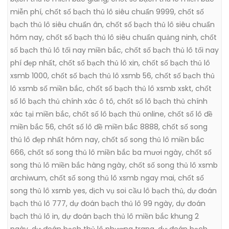
miễn phí
,
chốt số bạch thủ lô siêu chuẩn 9999
,
chốt số
bạch thủ lô siêu chuẩn ân
,
chốt số bạch thủ lô siêu chuẩn
hôm nay
,
chốt số bạch thủ lô siêu chuẩn quảng ninh
,
chốt
số bạch thủ lô tối nay miền bắc
,
chốt số bạch thủ lô tối nay
phí đẹp nhất
,
chốt số bạch thủ lô xin
,
chốt số bạch thủ lô
xsmb 1000
,
chốt số bạch thủ lô xsmb 56
,
chốt số bạch thủ
lô xsmb số miền bắc
,
chốt số bạch thủ lô xsmb xskt
,
chốt
số lô bạch thủ chính xác ô tô
,
chốt số lô bạch thủ chính
xác tại miền bắc
,
chốt số lô bạch thủ online
,
chốt số lô đề
miền bắc 56
,
chốt số lô đề miền bắc 8888
,
chốt số song
thủ lô đẹp nhất hôm nay
,
chốt số song thủ lô miền bắc
666
,
chốt số song thủ lô miền bắc ba mươi ngày
,
chốt số
song thủ lô miền bắc hàng ngày
,
chốt số song thủ lô xsmb
archiwum
,
chốt số song thủ lô xsmb ngay mai
,
chốt số
song thủ lô xsmb yes
,
dịch vụ soi cầu lô bạch thủ
,
dự đoán
bạch thủ lô 777
,
dự đoán bạch thủ lô 99 ngày
,
dự đoán
bạch thủ lô in
,
dự đoán bạch thủ lô miền bắc khung 2
ngày
,
dự đoán bạch thủ lô phương trang
,
dự đoán bạch