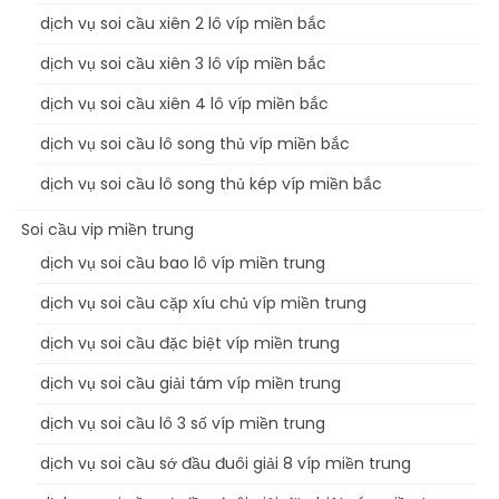
dịch vụ soi cầu xiên 2 lô víp miền bắc
dịch vụ soi cầu xiên 3 lô víp miền bắc
dịch vụ soi cầu xiên 4 lô víp miền bắc
dịch vụ soi cầu lô song thủ víp miền bắc
dịch vụ soi cầu lô song thủ kép víp miền bắc
Soi cầu vip miền trung
dịch vụ soi cầu bao lô víp miền trung
dịch vụ soi cầu cặp xíu chủ víp miền trung
dịch vụ soi cầu đặc biệt víp miền trung
dịch vụ soi cầu giải tám víp miền trung
dịch vụ soi cầu lô 3 số víp miền trung
dịch vụ soi cầu sớ đầu đuôi giải 8 víp miền trung