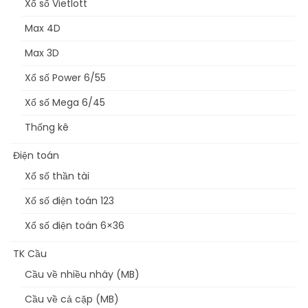
Xổ số Vietlott
Max 4D
Max 3D
Xổ số Power 6/55
Xổ số Mega 6/45
Thống kê
Điện toán
Xổ số thần tài
Xổ số điện toán 123
Xổ số điện toán 6×36
TK Cầu
Cầu về nhiều nháy (MB)
Cầu về cả cặp (MB)