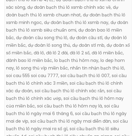
xác sòng
,
dự đoán bạch thủ lô xsmb chính xác về
,
dự
đoán bạch thủ lô xsmb chuan nhat
,
dự đoán bạch thủ lô
xsmb minh ngoc
,
dự đoán bạch thủ lô xsmb nay
,
dự đoán
bạch thủ lô xsmb siêu chuẩn omi
,
dự đoán bao lô miền
bắc
,
dự đoán cầu song thủ lô
,
dự đoán cầu stl
,
dự đoán lô
miền bắc
,
dự đoán lô song thủ
,
dự đoán stl mb
,
dự đoán xổ
số miền bắc
,
đá lô
,
đá lô 2 đài
,
đá lô 2 số
,
đá lô miền bắc
,
đánh bao lô miền bắc
,
lo bạch thủ hôm nay
,
lo dep hom
nay
,
lô song thủ víp miền bắc
,
nhắn tin nhận bạch thủ lô
,
soi cau 555 soi cau 7777
,
soi cầu bạch thủ lô 007
,
soi cầu
bạch thủ lô chính xác 3 miền
,
soi cầu bạch thủ lô chính
xác dự đoán
,
soi cầu bạch thủ lô chính xác rắn
,
soi cầu
bạch thủ lô chính xác ướp
,
soi cầu bạch thủ lô hôm nay
của miền bắc
,
soi cầu bạch thủ lô hôm nay là
,
soi cầu
bạch thủ lô ngày mai 6 tháng 6
,
soi cầu bạch thủ lô ngày
mai de vip
,
soi cầu bạch thủ lô ngày mai diễn đàn
,
soi cầu
bạch thủ lô ngày mai ra số gì
,
soi cầu bạch thủ lô siêu