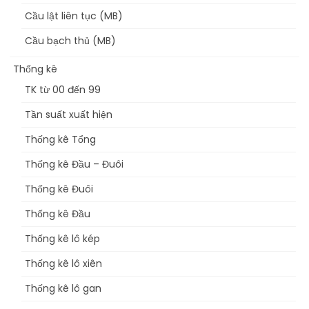
Cầu lật liên tục (MB)
Cầu bạch thủ (MB)
Thống kê
TK từ 00 đến 99
Tần suất xuất hiện
Thống kê Tổng
Thống kê Đầu – Đuôi
Thống kê Đuôi
Thống kê Đầu
Thống kê lô kép
Thống kê lô xiên
Thống kê lô gan