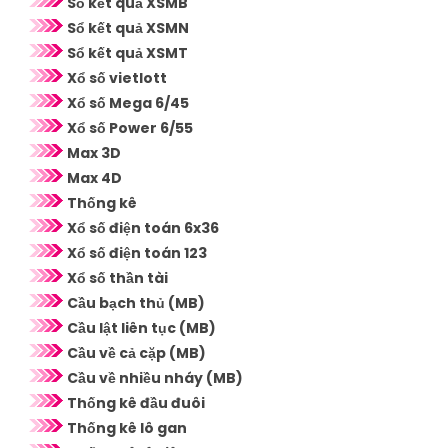
Sổ kết quả XSMB
Sổ kết quả XSMN
Sổ kết quả XSMT
Xổ số vietlott
Xổ số Mega 6/45
Xổ số Power 6/55
Max 3D
Max 4D
Thống kê
Xổ số điện toán 6x36
Xổ số điện toán 123
Xổ số thần tài
Cầu bạch thủ (MB)
Cầu lật liên tục (MB)
Cầu về cả cặp (MB)
Cầu về nhiều nháy (MB)
Thống kê đầu đuôi
Thống kê lô gan