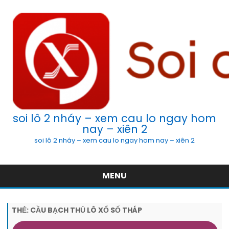
soi lô 2 nháy – xem cau lo ngay hom
nay – xiên 2
soi lô 2 nháy – xem cau lo ngay hom nay – xiên 2
MENU
Skip
to
content
THẺ:
CẦU BẠCH THỦ LÔ XỔ SỐ THÁP