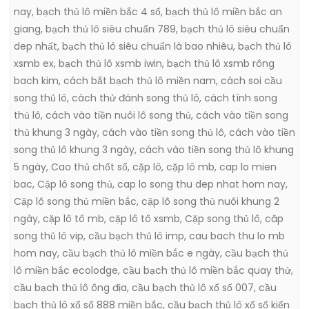
nay
,
bạch thủ lô miền bắc 4 số
,
bạch thủ lô miền bắc an
giang
,
bạch thủ lô siêu chuẩn 789
,
bạch thủ lô siêu chuẩn
dep nhất
,
bạch thủ lô siêu chuẩn là bao nhiêu
,
bạch thủ lô
xsmb ex
,
bạch thủ lô xsmb iwin
,
bạch thủ lô xsmb rông
bach kim
,
cách bắt bạch thủ lô miền nam
,
cách soi cầu
song thủ lô
,
cách thử đánh song thủ lô
,
cách tính song
thủ lô
,
cách vào tiền nuôi lô song thủ
,
cách vào tiền song
thủ khung 3 ngày
,
cách vào tiền song thủ lô
,
cách vào tiền
song thủ lô khung 3 ngày
,
cách vào tiền song thủ lô khung
5 ngày
,
Cao thủ chốt số
,
cặp lô
,
cặp lô mb
,
cap lo mien
bac
,
Cặp lô song thủ
,
cap lo song thu dep nhat hom nay
,
Cặp lô song thủ miền bắc
,
cặp lô song thủ nuôi khung 2
ngày
,
cặp lô tô mb
,
cặp lô tô xsmb
,
Cặp song thủ lô
,
căp
song thủ lô vip
,
cầu bạch thủ lô imp
,
cau bach thu lo mb
hom nay
,
cầu bạch thủ lô miền bắc e ngày
,
cầu bạch thủ
lô miền bắc ecolodge
,
cầu bạch thủ lô miền bắc quay thử
,
cầu bạch thủ lô ông địa
,
cầu bạch thủ lô xổ số 007
,
cầu
bạch thủ lô xổ số 888 miền bắc
,
cầu bạch thủ lô xổ số kiến