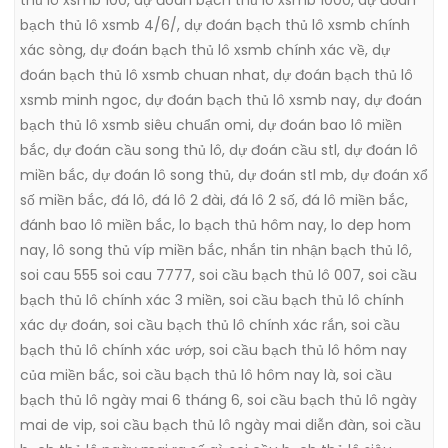
bạch thủ lô xsmb 4/6/
,
dự đoán bạch thủ lô xsmb chính
xác sòng
,
dự đoán bạch thủ lô xsmb chính xác về
,
dự
đoán bạch thủ lô xsmb chuan nhat
,
dự đoán bạch thủ lô
xsmb minh ngoc
,
dự đoán bạch thủ lô xsmb nay
,
dự đoán
bạch thủ lô xsmb siêu chuẩn omi
,
dự đoán bao lô miền
bắc
,
dự đoán cầu song thủ lô
,
dự đoán cầu stl
,
dự đoán lô
miền bắc
,
dự đoán lô song thủ
,
dự đoán stl mb
,
dự đoán xổ
số miền bắc
,
đá lô
,
đá lô 2 đài
,
đá lô 2 số
,
đá lô miền bắc
,
đánh bao lô miền bắc
,
lo bạch thủ hôm nay
,
lo dep hom
nay
,
lô song thủ víp miền bắc
,
nhắn tin nhận bạch thủ lô
,
soi cau 555 soi cau 7777
,
soi cầu bạch thủ lô 007
,
soi cầu
bạch thủ lô chính xác 3 miền
,
soi cầu bạch thủ lô chính
xác dự đoán
,
soi cầu bạch thủ lô chính xác rắn
,
soi cầu
bạch thủ lô chính xác ướp
,
soi cầu bạch thủ lô hôm nay
của miền bắc
,
soi cầu bạch thủ lô hôm nay là
,
soi cầu
bạch thủ lô ngày mai 6 tháng 6
,
soi cầu bạch thủ lô ngày
mai de vip
,
soi cầu bạch thủ lô ngày mai diễn đàn
,
soi cầu