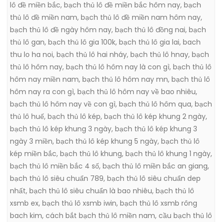
lô đề miền bắc
,
bạch thủ lô đề miền bắc hôm nay
,
bạch
thủ lô đề miền nam
,
bạch thủ lô đề miền nam hôm nay
,
bạch thủ lô đề ngày hôm nay
,
bạch thủ lô đồng nai
,
bạch
thủ lô gan
,
bạch thủ lô gia 100k
,
bạch thủ lô gia lai
,
bach
thu lo ha noi
,
bạch thủ lô hai nháy
,
bạch thủ lô hnay
,
bạch
thủ lô hôm nay
,
bạch thủ lô hôm nay là con gì
,
bạch thủ lô
hôm nay miền nam
,
bạch thủ lô hôm nay mn
,
bạch thủ lô
hôm nay ra con gì
,
bạch thủ lô hôm nay về bao nhiêu
,
bạch thủ lô hôm nay về con gì
,
bạch thủ lô hôm qua
,
bạch
thủ lô huế
,
bạch thủ lô kép
,
bạch thủ lô kép khung 2 ngày
,
bạch thủ lô kép khung 3 ngày
,
bạch thủ lô kép khung 3
ngày 3 miền
,
bạch thủ lô kép khung 5 ngày
,
bạch thủ lô
kép miền bắc
,
bạch thủ lô khung
,
bạch thủ lô khung 1 ngày
,
bạch thủ lô miền bắc 4 số
,
bạch thủ lô miền bắc an giang
,
bạch thủ lô siêu chuẩn 789
,
bạch thủ lô siêu chuẩn dep
nhất
,
bạch thủ lô siêu chuẩn là bao nhiêu
,
bạch thủ lô
xsmb ex
,
bạch thủ lô xsmb iwin
,
bạch thủ lô xsmb rông
bach kim
,
cách bắt bạch thủ lô miền nam
,
cầu bạch thủ lô