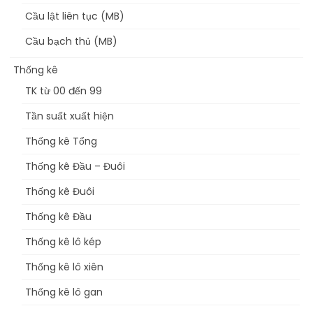
Cầu lật liên tục (MB)
Cầu bạch thủ (MB)
Thống kê
TK từ 00 đến 99
Tần suất xuất hiện
Thống kê Tổng
Thống kê Đầu – Đuôi
Thống kê Đuôi
Thống kê Đầu
Thống kê lô kép
Thống kê lô xiên
Thống kê lô gan