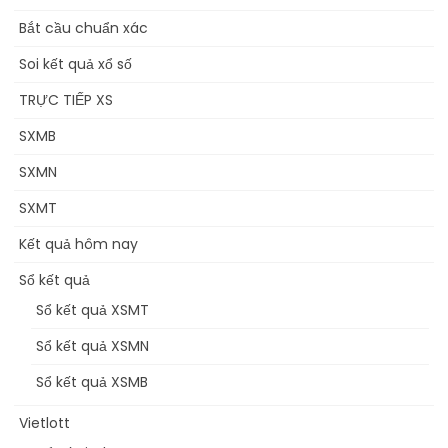
Bắt cầu chuẩn xác
Soi kết quả xổ số
TRỰC TIẾP XS
SXMB
SXMN
SXMT
Kết quả hôm nay
Sổ kết quả
Sổ kết quả XSMT
Sổ kết quả XSMN
Sổ kết quả XSMB
Vietlott