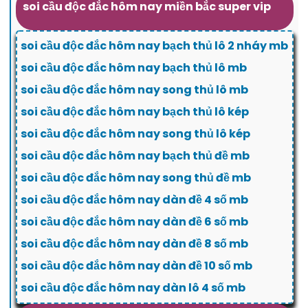
soi cầu độc đắc hôm nay miền bắc super vip
soi cầu độc đắc hôm nay bạch thủ lô 2 nháy mb
soi cầu độc đắc hôm nay bạch thủ lô mb
soi cầu độc đắc hôm nay song thủ lô mb
soi cầu độc đắc hôm nay bạch thủ lô kép
soi cầu độc đắc hôm nay song thủ lô kép
soi cầu độc đắc hôm nay bạch thủ đề mb
soi cầu độc đắc hôm nay song thủ đề mb
soi cầu độc đắc hôm nay dàn đề 4 số mb
soi cầu độc đắc hôm nay dàn đề 6 số mb
soi cầu độc đắc hôm nay dàn đề 8 số mb
soi cầu độc đắc hôm nay dàn đề 10 số mb
soi cầu độc đắc hôm nay dàn lô 4 số mb