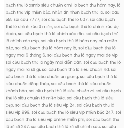
bạch thủ lô xsmb siêu chuẩn omi
,
lo bạch thủ hôm nay
,
lô
bạch thủ víp miền bắc
,
nhắn tin nhận bạch thủ lô
,
soi cau
555 soi cau 7777
,
soi cầu bạch thủ lô 007
,
soi cầu bạch
thủ lô chính xác 3 miền
,
soi cầu bạch thủ lô chính xác dự
đoán
,
soi cầu bạch thủ lô chính xác rắn
,
soi cầu bạch thủ
lô chính xác ướp
,
soi cầu bạch thủ lô hôm nay của miền
bắc
,
soi cầu bạch thủ lô hôm nay là
,
soi cầu bạch thủ lô
ngày mai 6 tháng 6
,
soi cầu bạch thủ lô ngày mai de vip
,
soi cầu bạch thủ lô ngày mai diễn đàn
,
soi cầu bạch thủ lô
ngày mai ra số gì
,
soi cầu bạch thủ lô siêu chuẩn 4d
,
soi
cầu bạch thủ lô siêu chuẩn an giang
,
soi cầu bạch thủ lô
siêu chuẩn đồng tháp
,
soi cầu bạch thủ lô siêu chuẩn
khánh hòa
,
soi cầu bạch thủ lô siêu chuẩn ơi
,
soi cầu bạch
thủ lô siêu chuẩn tô miền bắc
,
soi cầu bạch thủ lô siêu
đẹp
,
soi cầu bạch thủ lô siêu vip 24
,
soi cầu bạch thủ lô
siêu vip 999
,
soi cầu bạch thủ lô siêu vip miền bắc 247
,
soi
cầu bạch thủ lô siêu vip online miễn phí
,
soi cầu bạch thủ
lô xổ số 247
,
soi cầu bạch thủ lô xổ số chính xác
,
soi cầu