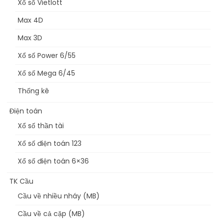
Xổ số Vietlott
Max 4D
Max 3D
Xổ số Power 6/55
Xổ số Mega 6/45
Thống kê
Điện toán
Xổ số thần tài
Xổ số điện toán 123
Xổ số điện toán 6×36
TK Cầu
Cầu về nhiều nháy (MB)
Cầu về cả cặp (MB)