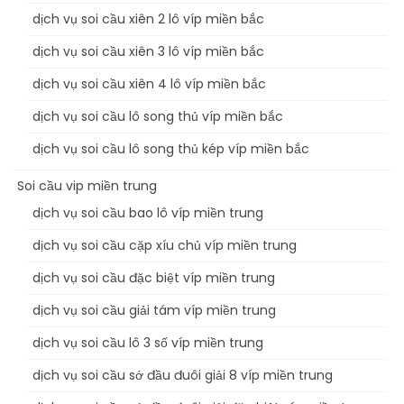
dịch vụ soi cầu xiên 2 lô víp miền bắc
dịch vụ soi cầu xiên 3 lô víp miền bắc
dịch vụ soi cầu xiên 4 lô víp miền bắc
dịch vụ soi cầu lô song thủ víp miền bắc
dịch vụ soi cầu lô song thủ kép víp miền bắc
Soi cầu vip miền trung
dịch vụ soi cầu bao lô víp miền trung
dịch vụ soi cầu cặp xíu chủ víp miền trung
dịch vụ soi cầu đặc biệt víp miền trung
dịch vụ soi cầu giải tám víp miền trung
dịch vụ soi cầu lô 3 số víp miền trung
dịch vụ soi cầu sớ đầu đuôi giải 8 víp miền trung