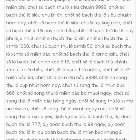
miễn phí
,
chốt số bạch thủ lô siêu chuẩn 9999
,
chốt số
bạch thủ lô siêu chuẩn ân
,
chốt số bạch thủ lô siêu chuẩn
hôm nay
,
chốt số bạch thủ lô siêu chuẩn quảng ninh
,
chốt
số bạch thủ lô tối nay miền bắc
,
chốt số bạch thủ lô tối nay
phí đẹp nhất
,
chốt số bạch thủ lô xin
,
chốt số bạch thủ lô
xsmb 1000
,
chốt số bạch thủ lô xsmb 56
,
chốt số bạch thủ
lô xsmb số miền bắc
,
chốt số bạch thủ lô xsmb xskt
,
chốt
số lô bạch thủ chính xác ô tô
,
chốt số lô bạch thủ chính
xác tại miền bắc
,
chốt số lô bạch thủ online
,
chốt số lô đề
miền bắc 56
,
chốt số lô đề miền bắc 8888
,
chốt số song
thủ lô đẹp nhất hôm nay
,
chốt số song thủ lô miền bắc
666
,
chốt số song thủ lô miền bắc ba mươi ngày
,
chốt số
song thủ lô miền bắc hàng ngày
,
chốt số song thủ lô xsmb
archiwum
,
chốt số song thủ lô xsmb ngay mai
,
chốt số
song thủ lô xsmb yes
,
dịch vụ soi cầu lô bạch thủ
,
dự đoán
bạch thủ lô 777
,
dự đoán bạch thủ lô 99 ngày
,
dự đoán
bạch thủ lô in
,
dự đoán bạch thủ lô miền bắc khung 2
ngày
,
dự đoán bạch thủ lô phương trang
,
dự đoán bạch