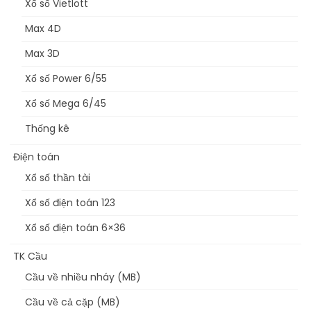
Xổ số Vietlott
Max 4D
Max 3D
Xổ số Power 6/55
Xổ số Mega 6/45
Thống kê
Điện toán
Xổ số thần tài
Xổ số điện toán 123
Xổ số điện toán 6×36
TK Cầu
Cầu về nhiều nháy (MB)
Cầu về cả cặp (MB)