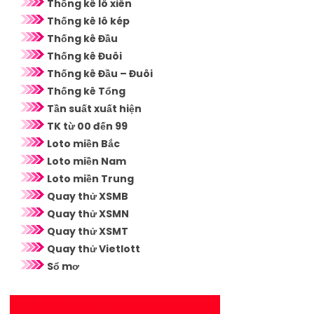
Thống kê lô xiên
Thống kê lô kép
Thống kê Đầu
Thống kê Đuôi
Thống kê Đầu – Đuôi
Thống kê Tổng
Tần suất xuất hiện
TK từ 00 đến 99
Loto miền Bắc
Loto miền Nam
Loto miền Trung
Quay thử XSMB
Quay thử XSMN
Quay thử XSMT
Quay thử Vietlott
Sổ mơ