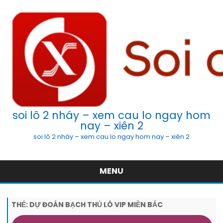
soi lô 2 nháy – xem cau lo ngay hom
nay – xiên 2
soi lô 2 nháy – xem cau lo ngay hom nay – xiên 2
MENU
Skip
to
content
THẺ:
DỰ ĐOÁN BẠCH THỦ LÔ VIP MIỀN BẮC