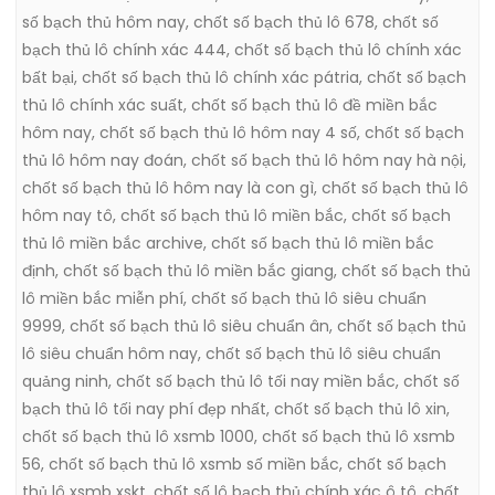
số bạch thủ hôm nay
,
chốt số bạch thủ lô 678
,
chốt số
bạch thủ lô chính xác 444
,
chốt số bạch thủ lô chính xác
bất bại
,
chốt số bạch thủ lô chính xác pátria
,
chốt số bạch
thủ lô chính xác suất
,
chốt số bạch thủ lô đề miền bắc
hôm nay
,
chốt số bạch thủ lô hôm nay 4 số
,
chốt số bạch
thủ lô hôm nay đoán
,
chốt số bạch thủ lô hôm nay hà nội
,
chốt số bạch thủ lô hôm nay là con gì
,
chốt số bạch thủ lô
hôm nay tô
,
chốt số bạch thủ lô miền bắc
,
chốt số bạch
thủ lô miền bắc archive
,
chốt số bạch thủ lô miền bắc
định
,
chốt số bạch thủ lô miền bắc giang
,
chốt số bạch thủ
lô miền bắc miễn phí
,
chốt số bạch thủ lô siêu chuẩn
9999
,
chốt số bạch thủ lô siêu chuẩn ân
,
chốt số bạch thủ
lô siêu chuẩn hôm nay
,
chốt số bạch thủ lô siêu chuẩn
quảng ninh
,
chốt số bạch thủ lô tối nay miền bắc
,
chốt số
bạch thủ lô tối nay phí đẹp nhất
,
chốt số bạch thủ lô xin
,
chốt số bạch thủ lô xsmb 1000
,
chốt số bạch thủ lô xsmb
56
,
chốt số bạch thủ lô xsmb số miền bắc
,
chốt số bạch
thủ lô xsmb xskt
,
chốt số lô bạch thủ chính xác ô tô
,
chốt