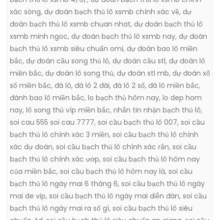
xác sòng
,
dự đoán bạch thủ lô xsmb chính xác về
,
dự
đoán bạch thủ lô xsmb chuan nhat
,
dự đoán bạch thủ lô
xsmb minh ngoc
,
dự đoán bạch thủ lô xsmb nay
,
dự đoán
bạch thủ lô xsmb siêu chuẩn omi
,
dự đoán bao lô miền
bắc
,
dự đoán cầu song thủ lô
,
dự đoán cầu stl
,
dự đoán lô
miền bắc
,
dự đoán lô song thủ
,
dự đoán stl mb
,
dự đoán xổ
số miền bắc
,
đá lô
,
đá lô 2 đài
,
đá lô 2 số
,
đá lô miền bắc
,
đánh bao lô miền bắc
,
lo bạch thủ hôm nay
,
lo dep hom
nay
,
lô song thủ víp miền bắc
,
nhắn tin nhận bạch thủ lô
,
soi cau 555 soi cau 7777
,
soi cầu bạch thủ lô 007
,
soi cầu
bạch thủ lô chính xác 3 miền
,
soi cầu bạch thủ lô chính
xác dự đoán
,
soi cầu bạch thủ lô chính xác rắn
,
soi cầu
bạch thủ lô chính xác ướp
,
soi cầu bạch thủ lô hôm nay
của miền bắc
,
soi cầu bạch thủ lô hôm nay là
,
soi cầu
bạch thủ lô ngày mai 6 tháng 6
,
soi cầu bạch thủ lô ngày
mai de vip
,
soi cầu bạch thủ lô ngày mai diễn đàn
,
soi cầu
bạch thủ lô ngày mai ra số gì
,
soi cầu bạch thủ lô siêu