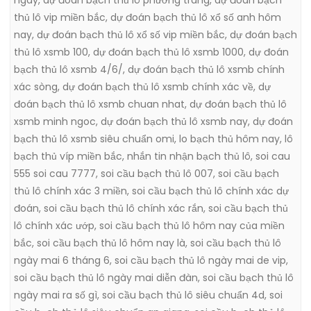
thủ lô vip miền bắc
,
dự đoán bạch thủ lô xổ số anh hôm
nay
,
dự đoán bạch thủ lô xổ số vip miền bắc
,
dự đoán bạch
thủ lô xsmb 100
,
dự đoán bạch thủ lô xsmb 1000
,
dự đoán
bạch thủ lô xsmb 4/6/
,
dự đoán bạch thủ lô xsmb chính
xác sòng
,
dự đoán bạch thủ lô xsmb chính xác về
,
dự
đoán bạch thủ lô xsmb chuan nhat
,
dự đoán bạch thủ lô
xsmb minh ngoc
,
dự đoán bạch thủ lô xsmb nay
,
dự đoán
bạch thủ lô xsmb siêu chuẩn omi
,
lo bạch thủ hôm nay
,
lô
bạch thủ víp miền bắc
,
nhắn tin nhận bạch thủ lô
,
soi cau
555 soi cau 7777
,
soi cầu bạch thủ lô 007
,
soi cầu bạch
thủ lô chính xác 3 miền
,
soi cầu bạch thủ lô chính xác dự
đoán
,
soi cầu bạch thủ lô chính xác rắn
,
soi cầu bạch thủ
lô chính xác ướp
,
soi cầu bạch thủ lô hôm nay của miền
bắc
,
soi cầu bạch thủ lô hôm nay là
,
soi cầu bạch thủ lô
ngày mai 6 tháng 6
,
soi cầu bạch thủ lô ngày mai de vip
,
soi cầu bạch thủ lô ngày mai diễn đàn
,
soi cầu bạch thủ lô
ngày mai ra số gì
,
soi cầu bạch thủ lô siêu chuẩn 4d
,
soi