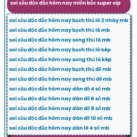
soi cầu độc đắc hôm nay miền bắc super vip
soi cầu độc đắc hôm nay bạch thủ lô 2 nháy mb
soi cầu độc đắc hôm nay bạch thủ lô mb
soi cầu độc đắc hôm nay song thủ lô mb
soi cầu độc đắc hôm nay bạch thủ lô kép
soi cầu độc đắc hôm nay song thủ lô kép
soi cầu độc đắc hôm nay bạch thủ đề mb
soi cầu độc đắc hôm nay song thủ đề mb
soi cầu độc đắc hôm nay dàn đề 4 số mb
soi cầu độc đắc hôm nay dàn đề 6 số mb
soi cầu độc đắc hôm nay dàn đề 8 số mb
soi cầu độc đắc hôm nay dàn đề 10 số mb
soi cầu độc đắc hôm nay dàn lô 4 số mb