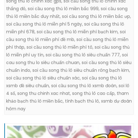
song thủ lô chính xác gps
,
soi cầu song thủ lô chính xác
thắng đó
,
soi cầu song thủ lô miền bắc 999
,
soi cầu song
thủ lô miền bắc duy nhất
,
soi cầu song thủ lô miền bắc ưp
,
soi cầu song thủ lô miễn phí 5 ngày
,
soi cầu song thủ lô
miễn phí 678
,
soi cầu song thủ lô miễn phí bạch kim
,
soi
cầu song thủ lô miễn phí đề mb
,
soi cầu song thủ lô miễn
phí tháp
,
soi cầu song thủ lô miễn phí tô
,
soi cầu song thủ
lô miễn phí uy tín
,
soi cầu song thủ lô siêu chuẩn 777
,
soi
cau song thu lo siêu chuẩn chuan
,
soi cầu song thủ lô siêu
chuẩn indo
,
soi cầu song thủ lô siêu chuẩn rông bạch kim
,
soi cầu song thủ lô siêu chuẩn xác
,
soi cầu song thủ lô
xsmb đề siêu chuẩn
,
soi cầu song thủ lô xsmb đoán
,
soi lô
4 số
,
song thu chinh xac nhat
,
song thủ lô cao cấp
,
tham
khảo bạch thủ lô miền bắc
,
tính bạch thủ lô
,
xsmb dự đoán
hôm nay