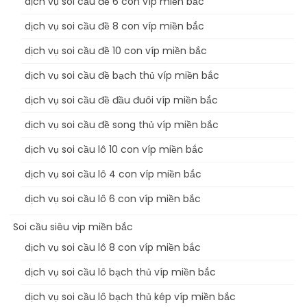
dịch vụ soi cầu đề 6 con víp miền bắc
dịch vụ soi cầu đề 8 con víp miền bắc
dịch vụ soi cầu đề 10 con víp miền bắc
dịch vụ soi cầu đề bạch thủ víp miền bắc
dịch vụ soi cầu đề đầu đuôi víp miền bắc
dịch vụ soi cầu đề song thủ víp miền bắc
dịch vụ soi cầu lô 10 con víp miền bắc
dịch vụ soi cầu lô 4 con víp miền bắc
dịch vụ soi cầu lô 6 con víp miền bắc
Soi cầu siêu vip miền bắc
dịch vụ soi cầu lô 8 con víp miền bắc
dịch vụ soi cầu lô bạch thủ víp miền bắc
dịch vụ soi cầu lô bạch thủ kép víp miền bắc