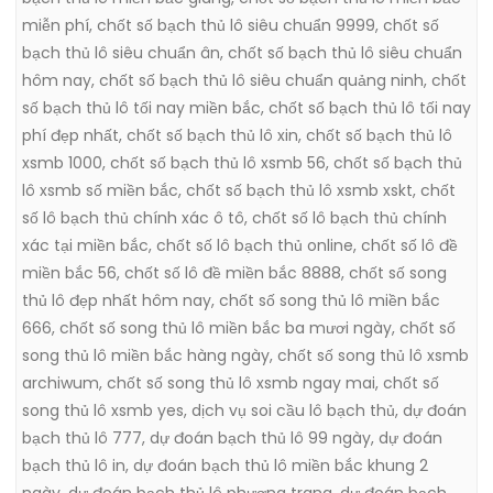
miễn phí
,
chốt số bạch thủ lô siêu chuẩn 9999
,
chốt số
bạch thủ lô siêu chuẩn ân
,
chốt số bạch thủ lô siêu chuẩn
hôm nay
,
chốt số bạch thủ lô siêu chuẩn quảng ninh
,
chốt
số bạch thủ lô tối nay miền bắc
,
chốt số bạch thủ lô tối nay
phí đẹp nhất
,
chốt số bạch thủ lô xin
,
chốt số bạch thủ lô
xsmb 1000
,
chốt số bạch thủ lô xsmb 56
,
chốt số bạch thủ
lô xsmb số miền bắc
,
chốt số bạch thủ lô xsmb xskt
,
chốt
số lô bạch thủ chính xác ô tô
,
chốt số lô bạch thủ chính
xác tại miền bắc
,
chốt số lô bạch thủ online
,
chốt số lô đề
miền bắc 56
,
chốt số lô đề miền bắc 8888
,
chốt số song
thủ lô đẹp nhất hôm nay
,
chốt số song thủ lô miền bắc
666
,
chốt số song thủ lô miền bắc ba mươi ngày
,
chốt số
song thủ lô miền bắc hàng ngày
,
chốt số song thủ lô xsmb
archiwum
,
chốt số song thủ lô xsmb ngay mai
,
chốt số
song thủ lô xsmb yes
,
dịch vụ soi cầu lô bạch thủ
,
dự đoán
bạch thủ lô 777
,
dự đoán bạch thủ lô 99 ngày
,
dự đoán
bạch thủ lô in
,
dự đoán bạch thủ lô miền bắc khung 2
ngày
,
dự đoán bạch thủ lô phương trang
,
dự đoán bạch