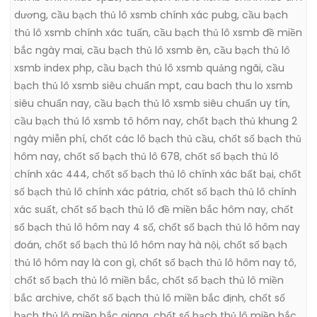
dương
,
cầu bạch thủ lô xsmb chính xác pubg
,
cầu bạch
thủ lô xsmb chính xác tuấn
,
cầu bạch thủ lô xsmb đề miền
bắc ngày mai
,
cầu bạch thủ lô xsmb ên
,
cầu bạch thủ lô
xsmb index php
,
cầu bạch thủ lô xsmb quảng ngãi
,
cầu
bạch thủ lô xsmb siêu chuẩn mpt
,
cau bach thu lo xsmb
siêu chuẩn nay
,
cầu bạch thủ lô xsmb siêu chuẩn uy tín
,
cầu bạch thủ lô xsmb tô hôm nay
,
chốt bạch thủ khung 2
ngày miễn phí
,
chốt các lô bạch thủ cầu
,
chốt số bạch thủ
hôm nay
,
chốt số bạch thủ lô 678
,
chốt số bạch thủ lô
chính xác 444
,
chốt số bạch thủ lô chính xác bất bại
,
chốt
số bạch thủ lô chính xác pátria
,
chốt số bạch thủ lô chính
xác suất
,
chốt số bạch thủ lô đề miền bắc hôm nay
,
chốt
số bạch thủ lô hôm nay 4 số
,
chốt số bạch thủ lô hôm nay
đoán
,
chốt số bạch thủ lô hôm nay hà nội
,
chốt số bạch
thủ lô hôm nay là con gì
,
chốt số bạch thủ lô hôm nay tô
,
chốt số bạch thủ lô miền bắc
,
chốt số bạch thủ lô miền
bắc archive
,
chốt số bạch thủ lô miền bắc định
,
chốt số
bạch thủ lô miền bắc giang
,
chốt số bạch thủ lô miền bắc