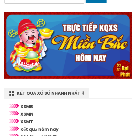
KẾT QUẢ XỔ SỐ NHANH NHẤT ⇓
XSMB
XSMN
XSMT
Kết quả hôm nay