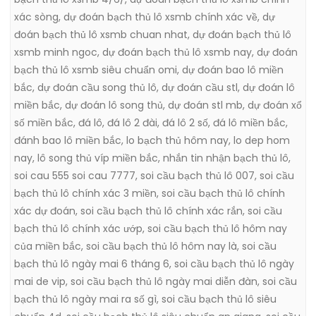
xác sòng
,
dự đoán bạch thủ lô xsmb chính xác về
,
dự
đoán bạch thủ lô xsmb chuan nhat
,
dự đoán bạch thủ lô
xsmb minh ngoc
,
dự đoán bạch thủ lô xsmb nay
,
dự đoán
bạch thủ lô xsmb siêu chuẩn omi
,
dự đoán bao lô miền
bắc
,
dự đoán cầu song thủ lô
,
dự đoán cầu stl
,
dự đoán lô
miền bắc
,
dự đoán lô song thủ
,
dự đoán stl mb
,
dự đoán xổ
số miền bắc
,
đá lô
,
đá lô 2 đài
,
đá lô 2 số
,
đá lô miền bắc
,
đánh bao lô miền bắc
,
lo bạch thủ hôm nay
,
lo dep hom
nay
,
lô song thủ víp miền bắc
,
nhắn tin nhận bạch thủ lô
,
soi cau 555 soi cau 7777
,
soi cầu bạch thủ lô 007
,
soi cầu
bạch thủ lô chính xác 3 miền
,
soi cầu bạch thủ lô chính
xác dự đoán
,
soi cầu bạch thủ lô chính xác rắn
,
soi cầu
bạch thủ lô chính xác ướp
,
soi cầu bạch thủ lô hôm nay
của miền bắc
,
soi cầu bạch thủ lô hôm nay là
,
soi cầu
bạch thủ lô ngày mai 6 tháng 6
,
soi cầu bạch thủ lô ngày
mai de vip
,
soi cầu bạch thủ lô ngày mai diễn đàn
,
soi cầu
bạch thủ lô ngày mai ra số gì
,
soi cầu bạch thủ lô siêu