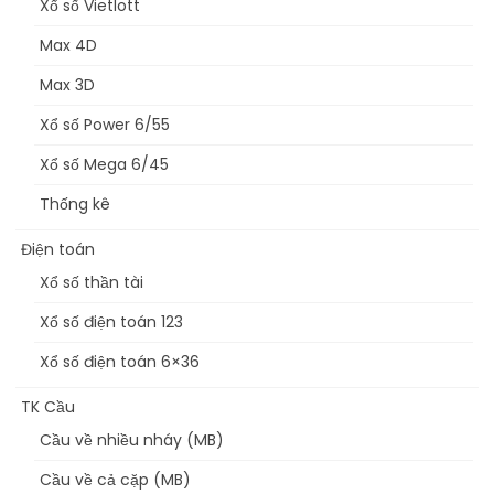
Xổ số Vietlott
Max 4D
Max 3D
Xổ số Power 6/55
Xổ số Mega 6/45
Thống kê
Điện toán
Xổ số thần tài
Xổ số điện toán 123
Xổ số điện toán 6×36
TK Cầu
Cầu về nhiều nháy (MB)
Cầu về cả cặp (MB)