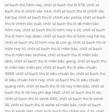
số bạch thủ hôm nay
,
chốt số bạch thủ lô 678
,
chốt số
bạch thủ lô chính xác 444
,
chốt số bạch thủ lô chính xác
bất bại
,
chốt số bạch thủ lô chính xác pátria
,
chốt số bạch
thủ lô chính xác suất
,
chốt số bạch thủ lô đề miền bắc
hôm nay
,
chốt số bạch thủ lô hôm nay 4 số
,
chốt số bạch
thủ lô hôm nay đoán
,
chốt số bạch thủ lô hôm nay hà nội
,
chốt số bạch thủ lô hôm nay là con gì
,
chốt số bạch thủ lô
hôm nay tô
,
chốt số bạch thủ lô miền bắc
,
chốt số bạch
thủ lô miền bắc archive
,
chốt số bạch thủ lô miền bắc
định
,
chốt số bạch thủ lô miền bắc giang
,
chốt số bạch thủ
lô miền bắc miễn phí
,
chốt số bạch thủ lô siêu chuẩn
9999
,
chốt số bạch thủ lô siêu chuẩn ân
,
chốt số bạch thủ
lô siêu chuẩn hôm nay
,
chốt số bạch thủ lô siêu chuẩn
quảng ninh
,
chốt số bạch thủ lô tối nay miền bắc
,
chốt số
bạch thủ lô tối nay phí đẹp nhất
,
chốt số bạch thủ lô xin
,
chốt số bạch thủ lô xsmb 1000
,
chốt số bạch thủ lô xsmb
56
,
chốt số bạch thủ lô xsmb số miền bắc
,
chốt số bạch
thủ lô xsmb xskt
,
chốt số lô bạch thủ chính xác ô tô
,
chốt