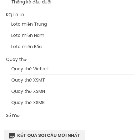
Thống kê đầu đuôi
KQ Lô tô
Loto miền Trung
Loto miền Nam
Loto miền Bắc
Quay thử
Quay thử Vietlott
Quay thử XSMT
Quay thử XSMN
Quay thử XSMB
Sổ mơ
KẾT QUẢ SOI CẦU MỚI NHẤT