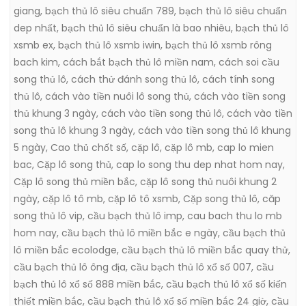
giang
,
bạch thủ lô siêu chuẩn 789
,
bạch thủ lô siêu chuẩn
dep nhất
,
bạch thủ lô siêu chuẩn là bao nhiêu
,
bạch thủ lô
xsmb ex
,
bạch thủ lô xsmb iwin
,
bạch thủ lô xsmb rông
bach kim
,
cách bắt bạch thủ lô miền nam
,
cách soi cầu
song thủ lô
,
cách thử đánh song thủ lô
,
cách tính song
thủ lô
,
cách vào tiền nuôi lô song thủ
,
cách vào tiền song
thủ khung 3 ngày
,
cách vào tiền song thủ lô
,
cách vào tiền
song thủ lô khung 3 ngày
,
cách vào tiền song thủ lô khung
5 ngày
,
Cao thủ chốt số
,
cặp lô
,
cặp lô mb
,
cap lo mien
bac
,
Cặp lô song thủ
,
cap lo song thu dep nhat hom nay
,
Cặp lô song thủ miền bắc
,
cặp lô song thủ nuôi khung 2
ngày
,
cặp lô tô mb
,
cặp lô tô xsmb
,
Cặp song thủ lô
,
căp
song thủ lô vip
,
cầu bạch thủ lô imp
,
cau bach thu lo mb
hom nay
,
cầu bạch thủ lô miền bắc e ngày
,
cầu bạch thủ
lô miền bắc ecolodge
,
cầu bạch thủ lô miền bắc quay thử
,
cầu bạch thủ lô ông địa
,
cầu bạch thủ lô xổ số 007
,
cầu
bạch thủ lô xổ số 888 miền bắc
,
cầu bạch thủ lô xổ số kiến
thiết miền bắc
,
cầu bạch thủ lô xổ số miền bắc 24 giờ
,
cầu