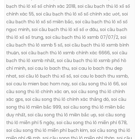
bạch thủ lô xổ số chính xác 2018
,
soi cầu bạch thủ lô xổ số
chính xác 55
,
soi cầu bạch thủ lô xổ số chính xác ướt
,
soi
cầu bạch thủ lô xổ số miền bắc
,
soi cầu bạch thủ lô xổ số
ngọc minh
,
soi cầu bạch thủ lô xổ số ơ đâu
,
soi cầu bạch
thủ lô xổ số trung
,
soi cầu bạch thủ lô xsmb 07/07/2
,
soi
cầu bạch thủ lô xsmb 5 số
,
soi cầu bạch thủ lô xsmb bình
thuận
,
soi cầu bạch thủ lô xsmb chính xác 6666
,
soi cầu
bạch thủ lô xsmb nhất
,
soi cầu bạch thủ lô xsmb phố hồ
chí minh
,
soi cau lo bach thu
,
soi cau lo bach thu dep
nhat
,
soi cầu lô bạch thủ xổ số
,
soi cau lo bach thu xsmb
,
soi cau lo mien bac hom nay
,
soi cầu song thủ lô 66
,
soi
cầu song thủ lô chính xác an
,
soi cầu song thủ lô chính
xác gps
,
soi cầu song thủ lô chính xác thắng đó
,
soi cầu
song thủ lô miền bắc 999
,
soi cầu song thủ lô miền bắc
duy nhất
,
soi cầu song thủ lô miền bắc ưp
,
soi cầu song
thủ lô miễn phí 5 ngày
,
soi cầu song thủ lô miễn phí 678
,
soi cầu song thủ lô miễn phí bạch kim
,
soi cầu song thủ lô
miễn phí đề mb
,
soi cầu song thủ lô miễn phí tháp
,
soi cầu