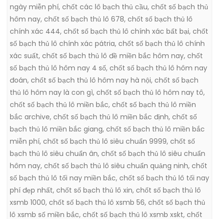
ngày miễn phí
,
chốt các lô bạch thủ cầu
,
chốt số bạch thủ
hôm nay
,
chốt số bạch thủ lô 678
,
chốt số bạch thủ lô
chính xác 444
,
chốt số bạch thủ lô chính xác bất bại
,
chốt
số bạch thủ lô chính xác pátria
,
chốt số bạch thủ lô chính
xác suất
,
chốt số bạch thủ lô đề miền bắc hôm nay
,
chốt
số bạch thủ lô hôm nay 4 số
,
chốt số bạch thủ lô hôm nay
đoán
,
chốt số bạch thủ lô hôm nay hà nội
,
chốt số bạch
thủ lô hôm nay là con gì
,
chốt số bạch thủ lô hôm nay tô
,
chốt số bạch thủ lô miền bắc
,
chốt số bạch thủ lô miền
bắc archive
,
chốt số bạch thủ lô miền bắc định
,
chốt số
bạch thủ lô miền bắc giang
,
chốt số bạch thủ lô miền bắc
miễn phí
,
chốt số bạch thủ lô siêu chuẩn 9999
,
chốt số
bạch thủ lô siêu chuẩn ân
,
chốt số bạch thủ lô siêu chuẩn
hôm nay
,
chốt số bạch thủ lô siêu chuẩn quảng ninh
,
chốt
số bạch thủ lô tối nay miền bắc
,
chốt số bạch thủ lô tối nay
phí đẹp nhất
,
chốt số bạch thủ lô xin
,
chốt số bạch thủ lô
xsmb 1000
,
chốt số bạch thủ lô xsmb 56
,
chốt số bạch thủ
lô xsmb số miền bắc
,
chốt số bạch thủ lô xsmb xskt
,
chốt