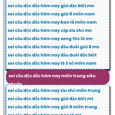
soi cầu độc đắc hôm nay giải đặc biệt mn
soi cầu độc đắc hôm nay giải 8 miền nam
soi cầu độc đắc hôm nay bao lô miền nam
soi cầu độc đắc hôm nay cặp xỉu chủ mn
soi cầu độc đắc hôm nay song thủ lô mn
soi cầu độc đắc hôm nay đầu đuôi giải 8 mn
soi cầu độc đắc hôm nay đầu đuôi đặc biệt
soi cầu độc đắc hôm nay lô 3 số miền nam
soi cầu độc đắc hôm nay miền trung siêu
chuẩn
soi cầu độc đắc hôm nay xỉu chủ miền trung
soi cầu độc đắc hôm nay giải đặc biệt mt
soi cầu độc đắc hôm nay giải 8 miền trung