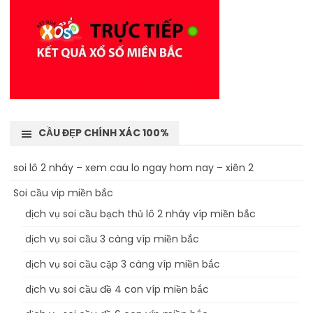
CẦU ĐẸP CHÍNH XÁC 100%
soi lô 2 nháy – xem cau lo ngay hom nay – xiên 2
Soi cầu vip miền bắc
dịch vụ soi cầu bạch thủ lô 2 nháy víp miền bắc
dịch vụ soi cầu 3 càng víp miền bắc
dịch vụ soi cầu cặp 3 càng víp miền bắc
dịch vụ soi cầu đề 4 con víp miền bắc