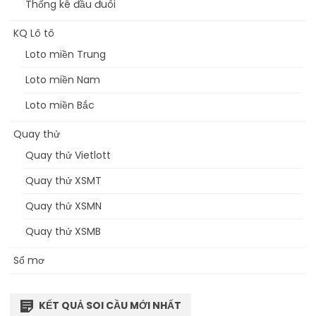
Thống kê đầu đuôi
KQ Lô tô
Loto miền Trung
Loto miền Nam
Loto miền Bắc
Quay thử
Quay thử Vietlott
Quay thử XSMT
Quay thử XSMN
Quay thử XSMB
Sổ mơ
KẾT QUẢ SOI CẦU MỚI NHẤT