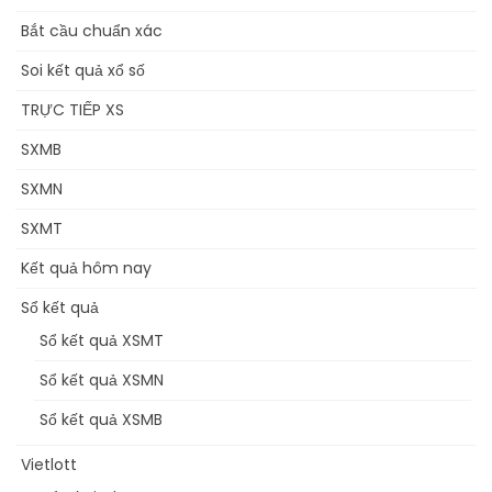
Bắt cầu chuẩn xác
Soi kết quả xổ số
TRỰC TIẾP XS
SXMB
SXMN
SXMT
Kết quả hôm nay
Sổ kết quả
Sổ kết quả XSMT
Sổ kết quả XSMN
Sổ kết quả XSMB
Vietlott