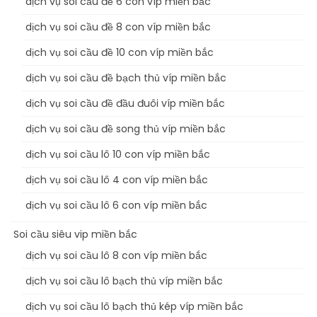
dịch vụ soi cầu đề 6 con víp miền bắc
dịch vụ soi cầu đề 8 con víp miền bắc
dịch vụ soi cầu đề 10 con víp miền bắc
dịch vụ soi cầu đề bạch thủ víp miền bắc
dịch vụ soi cầu đề đầu đuôi víp miền bắc
dịch vụ soi cầu đề song thủ víp miền bắc
dịch vụ soi cầu lô 10 con víp miền bắc
dịch vụ soi cầu lô 4 con víp miền bắc
dịch vụ soi cầu lô 6 con víp miền bắc
Soi cầu siêu vip miền bắc
dịch vụ soi cầu lô 8 con víp miền bắc
dịch vụ soi cầu lô bạch thủ víp miền bắc
dịch vụ soi cầu lô bạch thủ kép víp miền bắc