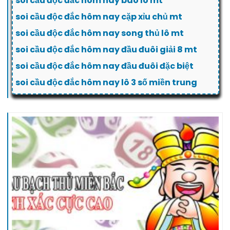
soi cầu độc đắc hôm nay bao lô mt
soi cầu độc đắc hôm nay cặp xỉu chủ mt
soi cầu độc đắc hôm nay song thủ lô mt
soi cầu độc đắc hôm nay đầu đuôi giải 8 mt
soi cầu độc đắc hôm nay đầu đuôi đặc biệt
soi cầu độc đắc hôm nay lô 3 số miền trung