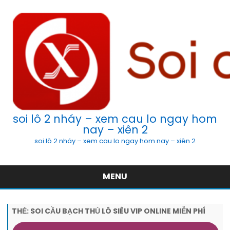
soi lô 2 nháy – xem cau lo ngay hom
nay – xiên 2
soi lô 2 nháy – xem cau lo ngay hom nay – xiên 2
MENU
Skip
to
content
THẺ:
SOI CẦU BẠCH THỦ LÔ SIÊU VIP ONLINE MIỄN PHÍ