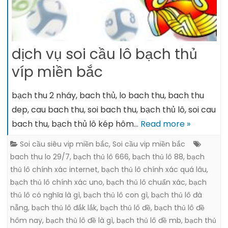
dịch vụ soi cầu lô bạch thủ
víp miền bắc
bạch thu 2 nháy, bach thủ, lo bach thu, bach thu
dep, cau bach thu, soi bach thu, bạch thủ lô, soi cau
bach thu, bạch thủ lô kép hôm…
Read more »
Soi cầu siêu vip miền bắc
,
Soi cầu vip miền bắc
bach thu lo 29/7
,
bạch thủ lô 666
,
bạch thủ lô 88
,
bạch
thủ lô chính xác internet
,
bạch thủ lô chính xác quá lâu
,
bạch thủ lô chính xác uno
,
bạch thủ lô chuẩn xác
,
bạch
thủ lô có nghĩa là gì
,
bạch thủ lô con gì
,
bạch thủ lô đà
nẵng
,
bạch thủ lô đắk lắk
,
bạch thủ lô đề
,
bạch thủ lô đề
hôm nay
,
bạch thủ lô đề là gì
,
bạch thủ lô đề mb
,
bạch thủ