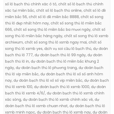
số lô bạch thủ chính xác ô tô
,
chốt số lô bạch thủ chính
xác tại miền bắc
,
chốt số lô bạch thủ online
,
chốt số lô đề
miền bắc 56
,
chốt số lô đề miền bắc 8888
,
chốt số song
thủ lô đẹp nhất hôm nay
,
chốt số song thủ lô miền bắc
666
,
chốt số song thủ lô miền bắc ba mươi ngày
,
chốt số
song thủ lô miền bắc hàng ngày
,
chốt số song thủ lô xsmb
archiwum
,
chốt số song thủ lô xsmb ngay mai
,
chốt số
song thủ lô xsmb yes
,
dịch vụ soi cầu lô bạch thủ
,
dự đoán
bạch thủ lô 777
,
dự đoán bạch thủ lô 99 ngày
,
dự đoán
bạch thủ lô in
,
dự đoán bạch thủ lô miền bắc khung 2
ngày
,
dự đoán bạch thủ lô phương trang
,
dự đoán bạch
thủ lô vip miền bắc
,
dự đoán bạch thủ lô xổ số anh hôm
nay
,
dự đoán bạch thủ lô xổ số vip miền bắc
,
dự đoán bạch
thủ lô xsmb 100
,
dự đoán bạch thủ lô xsmb 1000
,
dự đoán
bạch thủ lô xsmb 4/6/
,
dự đoán bạch thủ lô xsmb chính
xác sòng
,
dự đoán bạch thủ lô xsmb chính xác về
,
dự
đoán bạch thủ lô xsmb chuan nhat
,
dự đoán bạch thủ lô
xsmb minh ngoc
,
dự đoán bạch thủ lô xsmb nay
,
dự đoán