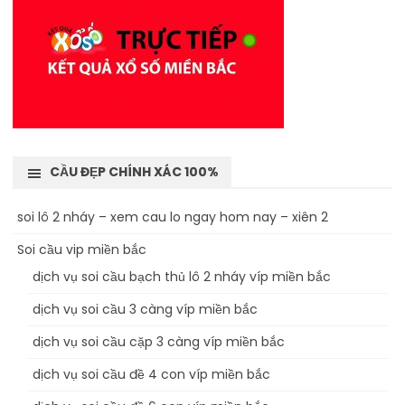
CẦU ĐẸP CHÍNH XÁC 100%
soi lô 2 nháy – xem cau lo ngay hom nay – xiên 2
Soi cầu vip miền bắc
dịch vụ soi cầu bạch thủ lô 2 nháy víp miền bắc
dịch vụ soi cầu 3 càng víp miền bắc
dịch vụ soi cầu cặp 3 càng víp miền bắc
dịch vụ soi cầu đề 4 con víp miền bắc