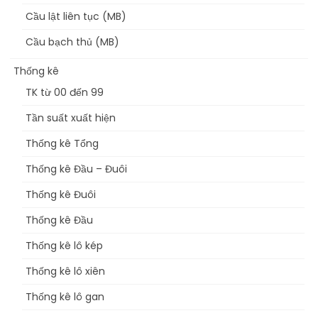
Cầu lật liên tục (MB)
Cầu bạch thủ (MB)
Thống kê
TK từ 00 đến 99
Tần suất xuất hiện
Thống kê Tổng
Thống kê Đầu – Đuôi
Thống kê Đuôi
Thống kê Đầu
Thống kê lô kép
Thống kê lô xiên
Thống kê lô gan