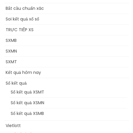
Bắt cầu chuẩn xác
Soi kết quả xổ số
TRỰC TIẾP XS
SXMB
SXMN
SXMT
Kết quả hôm nay
Sổ kết quả
Sổ kết quả XSMT
Sổ kết quả XSMN
Sổ kết quả XSMB
Vietlott