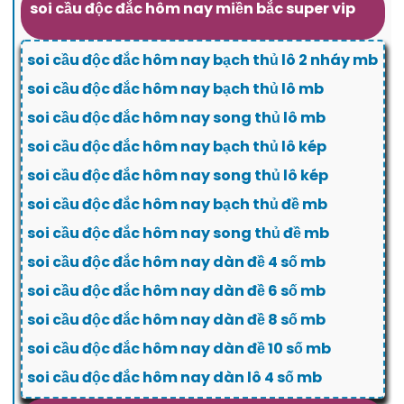
soi cầu độc đắc hôm nay miền bắc super vip
soi cầu độc đắc hôm nay bạch thủ lô 2 nháy mb
soi cầu độc đắc hôm nay bạch thủ lô mb
soi cầu độc đắc hôm nay song thủ lô mb
soi cầu độc đắc hôm nay bạch thủ lô kép
soi cầu độc đắc hôm nay song thủ lô kép
soi cầu độc đắc hôm nay bạch thủ đề mb
soi cầu độc đắc hôm nay song thủ đề mb
soi cầu độc đắc hôm nay dàn đề 4 số mb
soi cầu độc đắc hôm nay dàn đề 6 số mb
soi cầu độc đắc hôm nay dàn đề 8 số mb
soi cầu độc đắc hôm nay dàn đề 10 số mb
soi cầu độc đắc hôm nay dàn lô 4 số mb