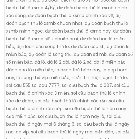
bạch thủ lô xsmb 4/6/
,
dự đoán bạch thủ lô xsmb chính
xác sòng
,
dự đoán bạch thủ lô xsmb chính xác về
,
dự
đoán bạch thủ lô xsmb chuan nhat
,
dự đoán bạch thủ lô
xsmb minh ngoc
,
dự đoán bạch thủ lô xsmb nay
,
dự đoán
bạch thủ lô xsmb siêu chuẩn omi
,
dự đoán bao lô miền
bắc
,
dự đoán cầu song thủ lô
,
dự đoán cầu stl
,
dự đoán lô
miền bắc
,
dự đoán lô song thủ
,
dự đoán stl mb
,
dự đoán xổ
số miền bắc
,
đá lô
,
đá lô 2 đài
,
đá lô 2 số
,
đá lô miền bắc
,
đánh bao lô miền bắc
,
lo bạch thủ hôm nay
,
lo dep hom
nay
,
lô song thủ víp miền bắc
,
nhắn tin nhận bạch thủ lô
,
soi cau 555 soi cau 7777
,
soi cầu bạch thủ lô 007
,
soi cầu
bạch thủ lô chính xác 3 miền
,
soi cầu bạch thủ lô chính
xác dự đoán
,
soi cầu bạch thủ lô chính xác rắn
,
soi cầu
bạch thủ lô chính xác ướp
,
soi cầu bạch thủ lô hôm nay
của miền bắc
,
soi cầu bạch thủ lô hôm nay là
,
soi cầu
bạch thủ lô ngày mai 6 tháng 6
,
soi cầu bạch thủ lô ngày
mai de vip
,
soi cầu bạch thủ lô ngày mai diễn đàn
,
soi cầu