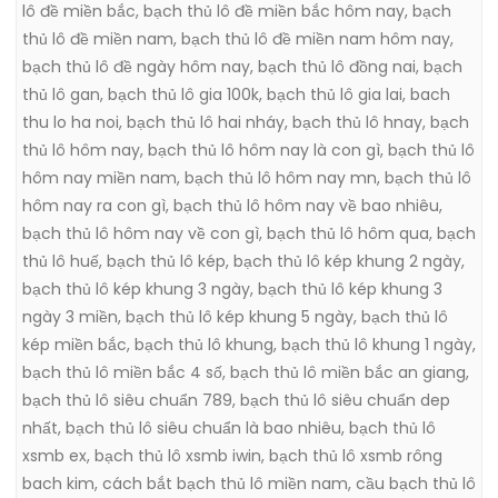
lô đề miền bắc
,
bạch thủ lô đề miền bắc hôm nay
,
bạch
thủ lô đề miền nam
,
bạch thủ lô đề miền nam hôm nay
,
bạch thủ lô đề ngày hôm nay
,
bạch thủ lô đồng nai
,
bạch
thủ lô gan
,
bạch thủ lô gia 100k
,
bạch thủ lô gia lai
,
bach
thu lo ha noi
,
bạch thủ lô hai nháy
,
bạch thủ lô hnay
,
bạch
thủ lô hôm nay
,
bạch thủ lô hôm nay là con gì
,
bạch thủ lô
hôm nay miền nam
,
bạch thủ lô hôm nay mn
,
bạch thủ lô
hôm nay ra con gì
,
bạch thủ lô hôm nay về bao nhiêu
,
bạch thủ lô hôm nay về con gì
,
bạch thủ lô hôm qua
,
bạch
thủ lô huế
,
bạch thủ lô kép
,
bạch thủ lô kép khung 2 ngày
,
bạch thủ lô kép khung 3 ngày
,
bạch thủ lô kép khung 3
ngày 3 miền
,
bạch thủ lô kép khung 5 ngày
,
bạch thủ lô
kép miền bắc
,
bạch thủ lô khung
,
bạch thủ lô khung 1 ngày
,
bạch thủ lô miền bắc 4 số
,
bạch thủ lô miền bắc an giang
,
bạch thủ lô siêu chuẩn 789
,
bạch thủ lô siêu chuẩn dep
nhất
,
bạch thủ lô siêu chuẩn là bao nhiêu
,
bạch thủ lô
xsmb ex
,
bạch thủ lô xsmb iwin
,
bạch thủ lô xsmb rông
bach kim
,
cách bắt bạch thủ lô miền nam
,
cầu bạch thủ lô