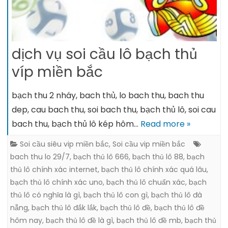
dịch vụ soi cầu lô bạch thủ
víp miền bắc
bạch thu 2 nháy, bach thủ, lo bach thu, bach thu
dep, cau bach thu, soi bach thu, bạch thủ lô, soi cau
bach thu, bạch thủ lô kép hôm…
Read more »
Soi cầu siêu vip miền bắc
,
Soi cầu vip miền bắc
bach thu lo 29/7
,
bạch thủ lô 666
,
bạch thủ lô 88
,
bạch
thủ lô chính xác internet
,
bạch thủ lô chính xác quá lâu
,
bạch thủ lô chính xác uno
,
bạch thủ lô chuẩn xác
,
bạch
thủ lô có nghĩa là gì
,
bạch thủ lô con gì
,
bạch thủ lô đà
nẵng
,
bạch thủ lô đắk lắk
,
bạch thủ lô đề
,
bạch thủ lô đề
hôm nay
,
bạch thủ lô đề là gì
,
bạch thủ lô đề mb
,
bạch thủ