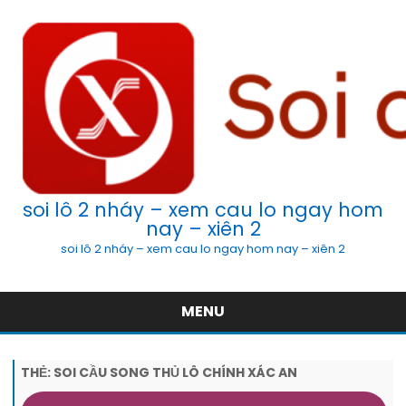
soi lô 2 nháy – xem cau lo ngay hom
nay – xiên 2
soi lô 2 nháy – xem cau lo ngay hom nay – xiên 2
MENU
Skip
to
content
THẺ:
SOI CẦU SONG THỦ LÔ CHÍNH XÁC AN