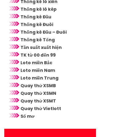
Thống kê lô xiên
Thống kê lô kép
Thống kê Đầu
Thống kê Đuôi
Thống kê Đầu – Đuôi
Thống kê Tổng
Tần suất xuất hiện
TK từ 00 đến 99
Loto miền Bắc
Loto miền Nam
Loto miền Trung
Quay thử XSMB
Quay thử XSMN
Quay thử XSMT
Quay thử Vietlott
Sổ mơ