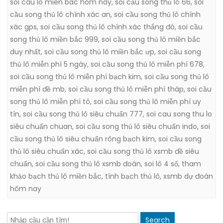
soi cau lo mien bac hom nay
,
soi cầu song thủ lô 66
,
soi
cầu song thủ lô chính xác an
,
soi cầu song thủ lô chính
xác gps
,
soi cầu song thủ lô chính xác thắng đó
,
soi cầu
song thủ lô miền bắc 999
,
soi cầu song thủ lô miền bắc
duy nhất
,
soi cầu song thủ lô miền bắc ưp
,
soi cầu song
thủ lô miễn phí 5 ngày
,
soi cầu song thủ lô miễn phí 678
,
soi cầu song thủ lô miễn phí bạch kim
,
soi cầu song thủ lô
miễn phí đề mb
,
soi cầu song thủ lô miễn phí tháp
,
soi cầu
song thủ lô miễn phí tô
,
soi cầu song thủ lô miễn phí uy
tín
,
soi cầu song thủ lô siêu chuẩn 777
,
soi cau song thu lo
siêu chuẩn chuan
,
soi cầu song thủ lô siêu chuẩn indo
,
soi
cầu song thủ lô siêu chuẩn rông bạch kim
,
soi cầu song
thủ lô siêu chuẩn xác
,
soi cầu song thủ lô xsmb đề siêu
chuẩn
,
soi cầu song thủ lô xsmb đoán
,
soi lô 4 số
,
tham
khảo bạch thủ lô miền bắc
,
tính bạch thủ lô
,
xsmb dự đoán
hôm nay
Search