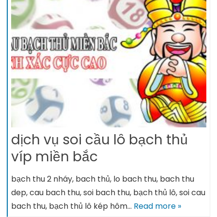
dịch vụ soi cầu lô bạch thủ
víp miền bắc
bạch thu 2 nháy, bach thủ, lo bach thu, bach thu
dep, cau bach thu, soi bach thu, bạch thủ lô, soi cau
bach thu, bạch thủ lô kép hôm…
Read more »