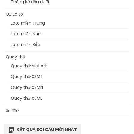
Thống kê đầu đuôi
KQ Lô tô
Loto miền Trung
Loto miền Nam
Loto miền Bắc
Quay thử
Quay thử Vietlott
Quay thử XSMT
Quay thử XSMN
Quay thử XSMB
Sổ mơ
KẾT QUẢ SOI CẦU MỚI NHẤT