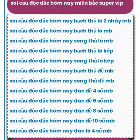
soi cầu độc đắc hôm nay miền bắc super vip
soi cầu độc đắc hôm nay bạch thủ lô 2 nháy mb
soi cầu độc đắc hôm nay bạch thủ lô mb
soi cầu độc đắc hôm nay song thủ lô mb
soi cầu độc đắc hôm nay bạch thủ lô kép
soi cầu độc đắc hôm nay song thủ lô kép
soi cầu độc đắc hôm nay bạch thủ đề mb
soi cầu độc đắc hôm nay song thủ đề mb
soi cầu độc đắc hôm nay dàn đề 4 số mb
soi cầu độc đắc hôm nay dàn đề 6 số mb
soi cầu độc đắc hôm nay dàn đề 8 số mb
soi cầu độc đắc hôm nay dàn đề 10 số mb
soi cầu độc đắc hôm nay dàn lô 4 số mb