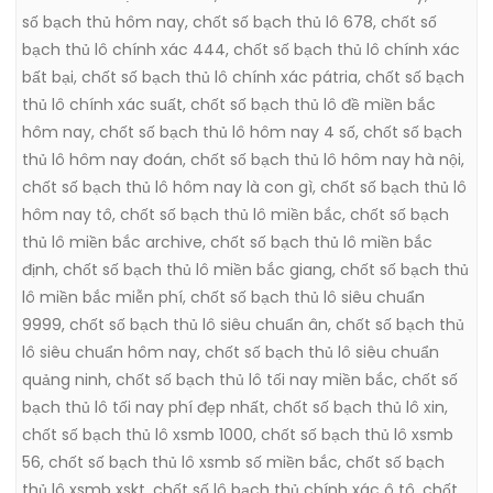
số bạch thủ hôm nay
,
chốt số bạch thủ lô 678
,
chốt số
bạch thủ lô chính xác 444
,
chốt số bạch thủ lô chính xác
bất bại
,
chốt số bạch thủ lô chính xác pátria
,
chốt số bạch
thủ lô chính xác suất
,
chốt số bạch thủ lô đề miền bắc
hôm nay
,
chốt số bạch thủ lô hôm nay 4 số
,
chốt số bạch
thủ lô hôm nay đoán
,
chốt số bạch thủ lô hôm nay hà nội
,
chốt số bạch thủ lô hôm nay là con gì
,
chốt số bạch thủ lô
hôm nay tô
,
chốt số bạch thủ lô miền bắc
,
chốt số bạch
thủ lô miền bắc archive
,
chốt số bạch thủ lô miền bắc
định
,
chốt số bạch thủ lô miền bắc giang
,
chốt số bạch thủ
lô miền bắc miễn phí
,
chốt số bạch thủ lô siêu chuẩn
9999
,
chốt số bạch thủ lô siêu chuẩn ân
,
chốt số bạch thủ
lô siêu chuẩn hôm nay
,
chốt số bạch thủ lô siêu chuẩn
quảng ninh
,
chốt số bạch thủ lô tối nay miền bắc
,
chốt số
bạch thủ lô tối nay phí đẹp nhất
,
chốt số bạch thủ lô xin
,
chốt số bạch thủ lô xsmb 1000
,
chốt số bạch thủ lô xsmb
56
,
chốt số bạch thủ lô xsmb số miền bắc
,
chốt số bạch
thủ lô xsmb xskt
,
chốt số lô bạch thủ chính xác ô tô
,
chốt