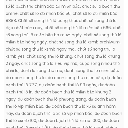
số lô bạch thủ chính xác tại miền bắc
,
chốt số lô bạch thủ
online
,
chốt số lô đề miền bắc 56
,
chốt số lô đề miền bắc
8888
,
Chốt số song thủ lô công khai
,
chốt số song thủ lô
đẹp nhất hôm nay
,
chốt số song thủ lô miền bắc 666
,
chốt
số song thủ lô miền bắc ba mươi ngày
,
chốt số song thủ lô
miền bắc hàng ngày
,
chốt số song thủ lô xsmb archiwum
,
chốt số song thủ lô xsmb ngay mai
,
chốt số song thủ lô
xsmb yes
,
chốt song thủ lô khung
,
chốt song thủ lô khung
2 ngày
,
chốt song thủ lô siêu vip mb
,
cuộc sống nhiều thứ
phải lo
,
danh lo song thu mb
,
danh song thu lo mien bắc
,
du doan song thu lo
,
du doan song thu mien bắc
,
dự đoán
bạch thủ lô 777
,
dự đoán bạch thủ lô 99 ngày
,
dự đoán
bạch thủ lô in
,
dự đoán bạch thủ lô miền bắc khung 2
ngày
,
dự đoán bạch thủ lô phương trang
,
dự đoán bạch
thủ lô vip miền bắc
,
dự đoán bạch thủ lô xổ số anh hôm
nay
,
dự đoán bạch thủ lô xổ số vip miền bắc
,
dự đoán bạch
thủ lô xsmb 100
,
dự đoán bạch thủ lô xsmb 1000
,
dự đoán
bạch thủ lô xsmb 4/6/
,
dự đoán bạch thủ lô xsmb chính