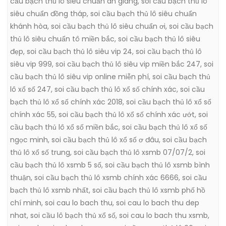
cầu bạch thủ lô siêu chuẩn an giang
,
soi cầu bạch thủ lô
siêu chuẩn đồng tháp
,
soi cầu bạch thủ lô siêu chuẩn
khánh hòa
,
soi cầu bạch thủ lô siêu chuẩn ơi
,
soi cầu bạch
thủ lô siêu chuẩn tô miền bắc
,
soi cầu bạch thủ lô siêu
đẹp
,
soi cầu bạch thủ lô siêu vip 24
,
soi cầu bạch thủ lô
siêu vip 999
,
soi cầu bạch thủ lô siêu vip miền bắc 247
,
soi
cầu bạch thủ lô siêu vip online miễn phí
,
soi cầu bạch thủ
lô xổ số 247
,
soi cầu bạch thủ lô xổ số chính xác
,
soi cầu
bạch thủ lô xổ số chính xác 2018
,
soi cầu bạch thủ lô xổ số
chính xác 55
,
soi cầu bạch thủ lô xổ số chính xác ướt
,
soi
cầu bạch thủ lô xổ số miền bắc
,
soi cầu bạch thủ lô xổ số
ngọc minh
,
soi cầu bạch thủ lô xổ số ơ đâu
,
soi cầu bạch
thủ lô xổ số trung
,
soi cầu bạch thủ lô xsmb 07/07/2
,
soi
cầu bạch thủ lô xsmb 5 số
,
soi cầu bạch thủ lô xsmb bình
thuận
,
soi cầu bạch thủ lô xsmb chính xác 6666
,
soi cầu
bạch thủ lô xsmb nhất
,
soi cầu bạch thủ lô xsmb phố hồ
chí minh
,
soi cau lo bach thu
,
soi cau lo bach thu dep
nhat
,
soi cầu lô bạch thủ xổ số
,
soi cau lo bach thu xsmb
,