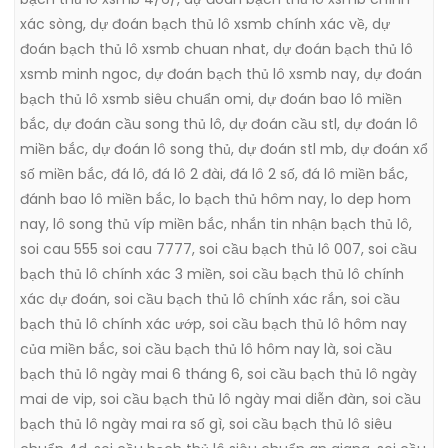
xác sòng
,
dự đoán bạch thủ lô xsmb chính xác về
,
dự
đoán bạch thủ lô xsmb chuan nhat
,
dự đoán bạch thủ lô
xsmb minh ngoc
,
dự đoán bạch thủ lô xsmb nay
,
dự đoán
bạch thủ lô xsmb siêu chuẩn omi
,
dự đoán bao lô miền
bắc
,
dự đoán cầu song thủ lô
,
dự đoán cầu stl
,
dự đoán lô
miền bắc
,
dự đoán lô song thủ
,
dự đoán stl mb
,
dự đoán xổ
số miền bắc
,
đá lô
,
đá lô 2 đài
,
đá lô 2 số
,
đá lô miền bắc
,
đánh bao lô miền bắc
,
lo bạch thủ hôm nay
,
lo dep hom
nay
,
lô song thủ víp miền bắc
,
nhắn tin nhận bạch thủ lô
,
soi cau 555 soi cau 7777
,
soi cầu bạch thủ lô 007
,
soi cầu
bạch thủ lô chính xác 3 miền
,
soi cầu bạch thủ lô chính
xác dự đoán
,
soi cầu bạch thủ lô chính xác rắn
,
soi cầu
bạch thủ lô chính xác ướp
,
soi cầu bạch thủ lô hôm nay
của miền bắc
,
soi cầu bạch thủ lô hôm nay là
,
soi cầu
bạch thủ lô ngày mai 6 tháng 6
,
soi cầu bạch thủ lô ngày
mai de vip
,
soi cầu bạch thủ lô ngày mai diễn đàn
,
soi cầu
bạch thủ lô ngày mai ra số gì
,
soi cầu bạch thủ lô siêu