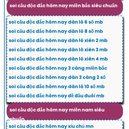
soi cầu độc đắc hôm nay miền bắc siêu chuẩn
soi cầu độc đắc hôm nay dàn lô 6 số mb
soi cầu độc đắc hôm nay dàn lô 8 số mb
soi cầu độc đắc hôm nay dàn lô xiên 2 mb
soi cầu độc đắc hôm nay dàn lô xiên 3 mb
soi cầu độc đắc hôm nay dàn lô xiên 4 mb
soi cầu độc đắc hôm nay 3 càng miền bắc
soi cầu độc đắc hôm nay dàn 3 càng 2 số
soi cầu độc đắc hôm nay dàn lô 10 số mb
soi cầu độc đắc hôm nay đề đầu đuôi mb
soi cầu độc đắc hôm nay miền nam siêu
chuẩn
soi cầu độc đắc hôm nay xỉu chủ mn