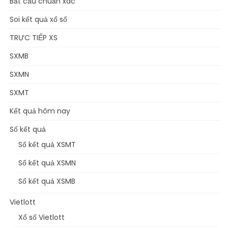
Bắt cầu chuẩn xác
Soi kết quả xổ số
TRỰC TIẾP XS
SXMB
SXMN
SXMT
Kết quả hôm nay
Sổ kết quả
Sổ kết quả XSMT
Sổ kết quả XSMN
Sổ kết quả XSMB
Vietlott
Xổ số Vietlott