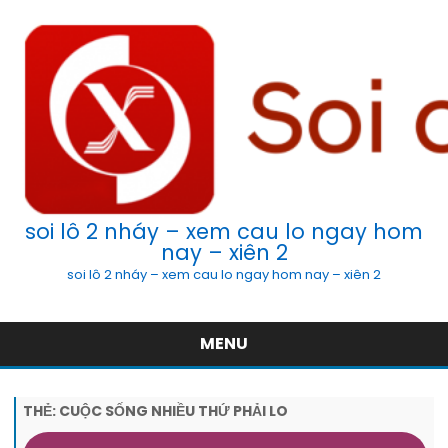
soi lô 2 nháy – xem cau lo ngay hom
nay – xiên 2
soi lô 2 nháy – xem cau lo ngay hom nay – xiên 2
MENU
Skip
to
content
THẺ:
CUỘC SỐNG NHIỀU THỨ PHẢI LO