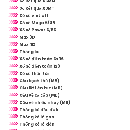
Sổ kết quả XSMN
Sổ kết quả XSMT
Xổ số vietlott
Xổ số Mega 6/45
Xổ số Power 6/55
Max 3D
Max 4D
Thống kê
Xổ số điện toán 6x36
Xổ số điện toán 123
Xổ số thần tài
Cầu bạch thủ (MB)
Cầu lật liên tục (MB)
Cầu về cả cặp (MB)
Cầu về nhiều nháy (MB)
Thống kê đầu đuôi
Thống kê lô gan
Thống kê lô xiên