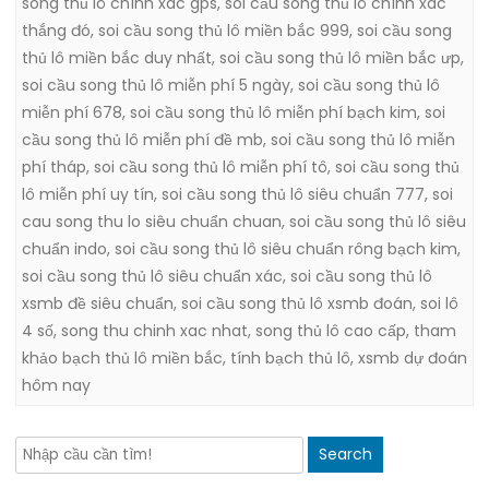
song thủ lô chính xác gps
,
soi cầu song thủ lô chính xác
thắng đó
,
soi cầu song thủ lô miền bắc 999
,
soi cầu song
thủ lô miền bắc duy nhất
,
soi cầu song thủ lô miền bắc ưp
,
soi cầu song thủ lô miễn phí 5 ngày
,
soi cầu song thủ lô
miễn phí 678
,
soi cầu song thủ lô miễn phí bạch kim
,
soi
cầu song thủ lô miễn phí đề mb
,
soi cầu song thủ lô miễn
phí tháp
,
soi cầu song thủ lô miễn phí tô
,
soi cầu song thủ
lô miễn phí uy tín
,
soi cầu song thủ lô siêu chuẩn 777
,
soi
cau song thu lo siêu chuẩn chuan
,
soi cầu song thủ lô siêu
chuẩn indo
,
soi cầu song thủ lô siêu chuẩn rông bạch kim
,
soi cầu song thủ lô siêu chuẩn xác
,
soi cầu song thủ lô
xsmb đề siêu chuẩn
,
soi cầu song thủ lô xsmb đoán
,
soi lô
4 số
,
song thu chinh xac nhat
,
song thủ lô cao cấp
,
tham
khảo bạch thủ lô miền bắc
,
tính bạch thủ lô
,
xsmb dự đoán
hôm nay
Search