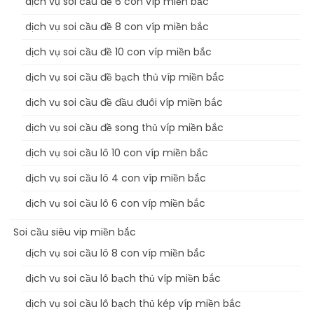
dịch vụ soi cầu đề 6 con víp miền bắc
dịch vụ soi cầu đề 8 con víp miền bắc
dịch vụ soi cầu đề 10 con víp miền bắc
dịch vụ soi cầu đề bạch thủ víp miền bắc
dịch vụ soi cầu đề đầu đuôi víp miền bắc
dịch vụ soi cầu đề song thủ víp miền bắc
dịch vụ soi cầu lô 10 con víp miền bắc
dịch vụ soi cầu lô 4 con víp miền bắc
dịch vụ soi cầu lô 6 con víp miền bắc
Soi cầu siêu vip miền bắc
dịch vụ soi cầu lô 8 con víp miền bắc
dịch vụ soi cầu lô bạch thủ víp miền bắc
dịch vụ soi cầu lô bạch thủ kép víp miền bắc