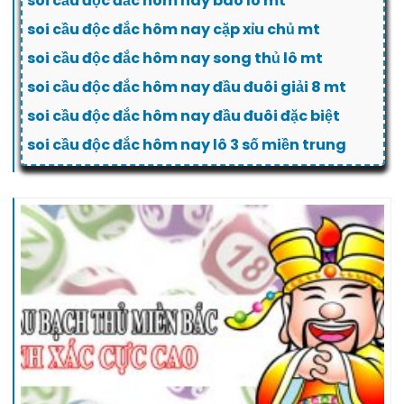
soi cầu độc đắc hôm nay bao lô mt
soi cầu độc đắc hôm nay cặp xỉu chủ mt
soi cầu độc đắc hôm nay song thủ lô mt
soi cầu độc đắc hôm nay đầu đuôi giải 8 mt
soi cầu độc đắc hôm nay đầu đuôi đặc biệt
soi cầu độc đắc hôm nay lô 3 số miền trung