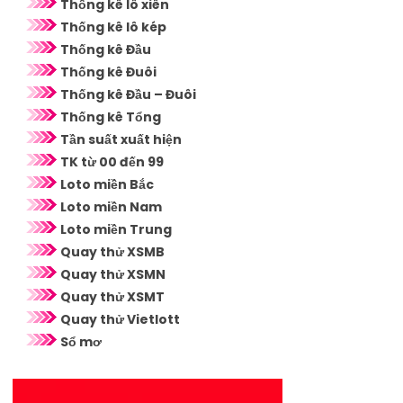
Thống kê lô xiên
Thống kê lô kép
Thống kê Đầu
Thống kê Đuôi
Thống kê Đầu – Đuôi
Thống kê Tổng
Tần suất xuất hiện
TK từ 00 đến 99
Loto miền Bắc
Loto miền Nam
Loto miền Trung
Quay thử XSMB
Quay thử XSMN
Quay thử XSMT
Quay thử Vietlott
Sổ mơ