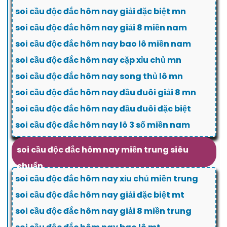
soi cầu độc đắc hôm nay giải đặc biệt mn
soi cầu độc đắc hôm nay giải 8 miền nam
soi cầu độc đắc hôm nay bao lô miền nam
soi cầu độc đắc hôm nay cặp xỉu chủ mn
soi cầu độc đắc hôm nay song thủ lô mn
soi cầu độc đắc hôm nay đầu đuôi giải 8 mn
soi cầu độc đắc hôm nay đầu đuôi đặc biệt
soi cầu độc đắc hôm nay lô 3 số miền nam
soi cầu độc đắc hôm nay miền trung siêu
chuẩn
soi cầu độc đắc hôm nay xỉu chủ miền trung
soi cầu độc đắc hôm nay giải đặc biệt mt
soi cầu độc đắc hôm nay giải 8 miền trung