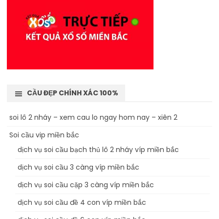
CẦU ĐẸP CHÍNH XÁC 100%
soi lô 2 nháy – xem cau lo ngay hom nay – xiên 2
Soi cầu vip miền bắc
dịch vụ soi cầu bạch thủ lô 2 nháy víp miền bắc
dịch vụ soi cầu 3 càng víp miền bắc
dịch vụ soi cầu cặp 3 càng víp miền bắc
dịch vụ soi cầu đề 4 con víp miền bắc