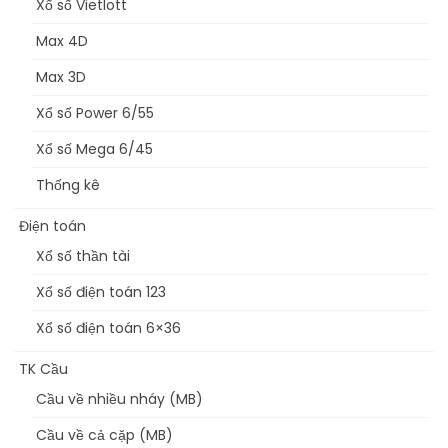
Xổ số Vietlott
Max 4D
Max 3D
Xổ số Power 6/55
Xổ số Mega 6/45
Thống kê
Điện toán
Xổ số thần tài
Xổ số điện toán 123
Xổ số điện toán 6×36
TK Cầu
Cầu về nhiều nháy (MB)
Cầu về cả cặp (MB)