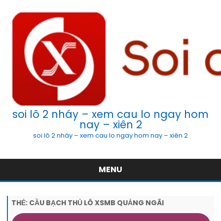
soi lô 2 nháy – xem cau lo ngay hom
nay – xiên 2
soi lô 2 nháy – xem cau lo ngay hom nay – xiên 2
MENU
Skip
to
content
THẺ:
CẦU BẠCH THỦ LÔ XSMB QUẢNG NGÃI