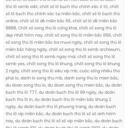
thủ lô xsmb xskt
,
chốt số lô bạch thủ chính xác ô tô
,
chốt
số lô bạch thủ chính xác tại miền bắc
,
chốt số lô bạch thủ
online
,
chốt số lô đề miền bắc 56
,
chốt số lô đề miền bắc
8888
,
Chốt số song thủ lô công khai
,
chốt số song thủ lô
đẹp nhất hôm nay
,
chốt số song thủ lô miền bắc 666
,
chốt
số song thủ lô miền bắc ba mươi ngày
,
chốt số song thủ lô
miền bắc hàng ngày
,
chốt số song thủ lô xsmb archiwum
,
chốt số song thủ lô xsmb ngay mai
,
chốt số song thủ lô
xsmb yes
,
chốt song thủ lô khung
,
chốt song thủ lô khung
2 ngày
,
chốt song thủ lô siêu vip mb
,
cuộc sống nhiều thứ
phải lo
,
danh lo song thu mb
,
danh song thu lo mien bắc
,
du doan song thu lo
,
du doan song thu mien bắc
,
dự đoán
bạch thủ lô 777
,
dự đoán bạch thủ lô 99 ngày
,
dự đoán
bạch thủ lô in
,
dự đoán bạch thủ lô miền bắc khung 2
ngày
,
dự đoán bạch thủ lô phương trang
,
dự đoán bạch
thủ lô vip miền bắc
,
dự đoán bạch thủ lô xổ số anh hôm
nay
,
dự đoán bạch thủ lô xổ số vip miền bắc
,
dự đoán bạch
thủ lô xsmb 100
,
dự đoán bạch thủ lô xsmb 1000
,
dự đoán