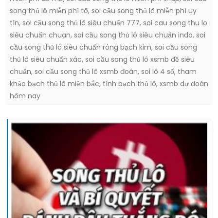
song thủ lô miễn phí tô
,
soi cầu song thủ lô miễn phí uy
tín
,
soi cầu song thủ lô siêu chuẩn 777
,
soi cau song thu lo
siêu chuẩn chuan
,
soi cầu song thủ lô siêu chuẩn indo
,
soi
cầu song thủ lô siêu chuẩn rông bạch kim
,
soi cầu song
thủ lô siêu chuẩn xác
,
soi cầu song thủ lô xsmb đề siêu
chuẩn
,
soi cầu song thủ lô xsmb đoán
,
soi lô 4 số
,
tham
khảo bạch thủ lô miền bắc
,
tính bạch thủ lô
,
xsmb dự đoán
hôm nay