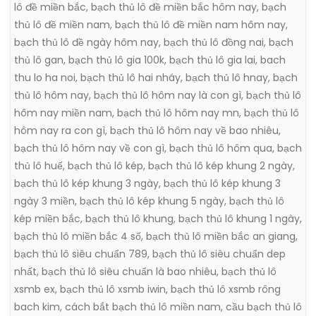
lô đề miền bắc
,
bạch thủ lô đề miền bắc hôm nay
,
bạch
thủ lô đề miền nam
,
bạch thủ lô đề miền nam hôm nay
,
bạch thủ lô đề ngày hôm nay
,
bạch thủ lô đồng nai
,
bạch
thủ lô gan
,
bạch thủ lô gia 100k
,
bạch thủ lô gia lai
,
bach
thu lo ha noi
,
bạch thủ lô hai nháy
,
bạch thủ lô hnay
,
bạch
thủ lô hôm nay
,
bạch thủ lô hôm nay là con gì
,
bạch thủ lô
hôm nay miền nam
,
bạch thủ lô hôm nay mn
,
bạch thủ lô
hôm nay ra con gì
,
bạch thủ lô hôm nay về bao nhiêu
,
bạch thủ lô hôm nay về con gì
,
bạch thủ lô hôm qua
,
bạch
thủ lô huế
,
bạch thủ lô kép
,
bạch thủ lô kép khung 2 ngày
,
bạch thủ lô kép khung 3 ngày
,
bạch thủ lô kép khung 3
ngày 3 miền
,
bạch thủ lô kép khung 5 ngày
,
bạch thủ lô
kép miền bắc
,
bạch thủ lô khung
,
bạch thủ lô khung 1 ngày
,
bạch thủ lô miền bắc 4 số
,
bạch thủ lô miền bắc an giang
,
bạch thủ lô siêu chuẩn 789
,
bạch thủ lô siêu chuẩn dep
nhất
,
bạch thủ lô siêu chuẩn là bao nhiêu
,
bạch thủ lô
xsmb ex
,
bạch thủ lô xsmb iwin
,
bạch thủ lô xsmb rông
bach kim
,
cách bắt bạch thủ lô miền nam
,
cầu bạch thủ lô