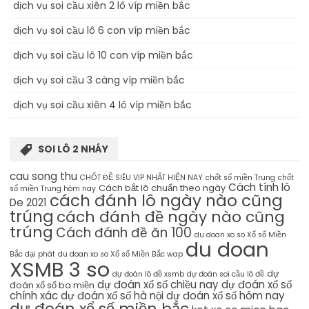
dịch vụ soi cầu xiên 2 lô víp miền bắc
dịch vụ soi cầu lô 6 con víp miền bắc
dịch vụ soi cầu lô 10 con víp miền bắc
dịch vụ soi cầu 3 càng víp miền bắc
dịch vụ soi cầu xiên 4 lô víp miền bắc
SOI LÔ 2 NHÁY
cau song thu
CHỐT ĐỀ SIÊU VIP NHẤT HIỆN NAY
chốt số miền Trung
chốt
Cách tính lô
Cách bắt lô chuẩn theo ngày
số miền Trung hôm nay
cách đánh lô ngày nào cũng
De 2021
trúng
cách đánh đề ngày nào cũng
trúng
Cách đánh đề ăn 100
du doan xo so Xổ số Miền
du doan
Bắc dại phát
du doan xo so Xổ số Miền Bắc wap
XSMB 3 so
dự
dự đoán lô đề xsmb
dự đoán soi cầu lô đề
dự đoán xổ số chiều nay
dự đoán xổ số
đoán xổ số ba miền
chính xác
dự đoán xổ số hà nội
dự đoán xổ số hôm nay
dự đoán xổ số miền bắc