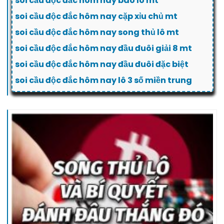
soi cầu độc đắc hôm nay bao lô mt
soi cầu độc đắc hôm nay cặp xỉu chủ mt
soi cầu độc đắc hôm nay song thủ lô mt
soi cầu độc đắc hôm nay đầu đuôi giải 8 mt
soi cầu độc đắc hôm nay đầu đuôi đặc biệt
soi cầu độc đắc hôm nay lô 3 số miền trung