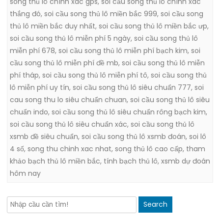
song thủ lô chính xác gps
,
soi cầu song thủ lô chính xác
thắng đó
,
soi cầu song thủ lô miền bắc 999
,
soi cầu song
thủ lô miền bắc duy nhất
,
soi cầu song thủ lô miền bắc ưp
,
soi cầu song thủ lô miễn phí 5 ngày
,
soi cầu song thủ lô
miễn phí 678
,
soi cầu song thủ lô miễn phí bạch kim
,
soi
cầu song thủ lô miễn phí đề mb
,
soi cầu song thủ lô miễn
phí tháp
,
soi cầu song thủ lô miễn phí tô
,
soi cầu song thủ
lô miễn phí uy tín
,
soi cầu song thủ lô siêu chuẩn 777
,
soi
cau song thu lo siêu chuẩn chuan
,
soi cầu song thủ lô siêu
chuẩn indo
,
soi cầu song thủ lô siêu chuẩn rông bạch kim
,
soi cầu song thủ lô siêu chuẩn xác
,
soi cầu song thủ lô
xsmb đề siêu chuẩn
,
soi cầu song thủ lô xsmb đoán
,
soi lô
4 số
,
song thu chinh xac nhat
,
song thủ lô cao cấp
,
tham
khảo bạch thủ lô miền bắc
,
tính bạch thủ lô
,
xsmb dự đoán
hôm nay
Search