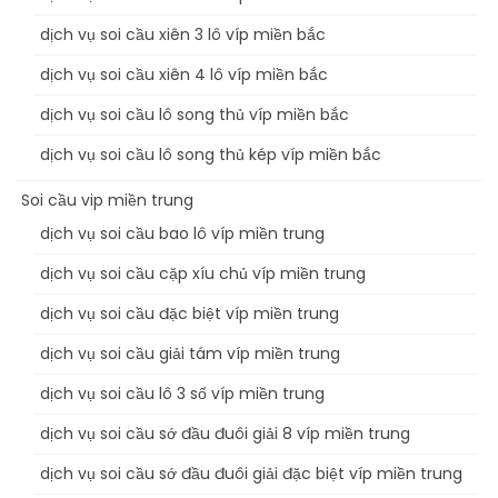
dịch vụ soi cầu xiên 3 lô víp miền bắc
dịch vụ soi cầu xiên 4 lô víp miền bắc
dịch vụ soi cầu lô song thủ víp miền bắc
dịch vụ soi cầu lô song thủ kép víp miền bắc
Soi cầu vip miền trung
dịch vụ soi cầu bao lô víp miền trung
dịch vụ soi cầu cặp xíu chủ víp miền trung
dịch vụ soi cầu đặc biệt víp miền trung
dịch vụ soi cầu giải tám víp miền trung
dịch vụ soi cầu lô 3 số víp miền trung
dịch vụ soi cầu sớ đầu đuôi giải 8 víp miền trung
dịch vụ soi cầu sớ đầu đuôi giải đặc biệt víp miền trung