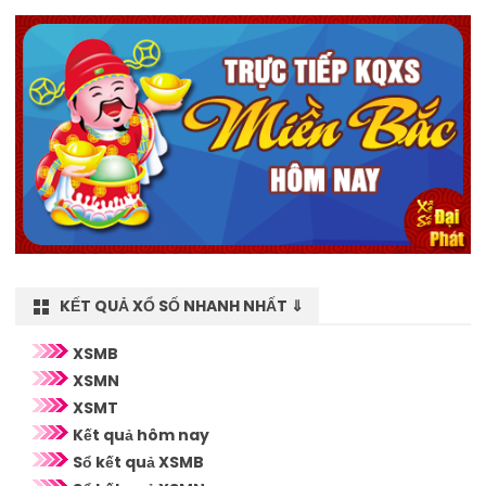
KẾT QUẢ XỔ SỐ NHANH NHẤT ⇓
XSMB
XSMN
XSMT
Kết quả hôm nay
Sổ kết quả XSMB