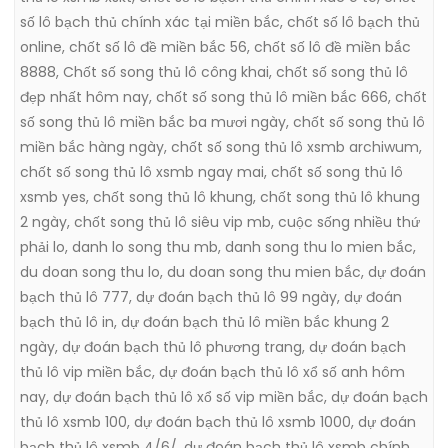
số lô bạch thủ chính xác tại miền bắc
,
chốt số lô bạch thủ
online
,
chốt số lô đề miền bắc 56
,
chốt số lô đề miền bắc
8888
,
Chốt số song thủ lô công khai
,
chốt số song thủ lô
đẹp nhất hôm nay
,
chốt số song thủ lô miền bắc 666
,
chốt
số song thủ lô miền bắc ba mươi ngày
,
chốt số song thủ lô
miền bắc hàng ngày
,
chốt số song thủ lô xsmb archiwum
,
chốt số song thủ lô xsmb ngay mai
,
chốt số song thủ lô
xsmb yes
,
chốt song thủ lô khung
,
chốt song thủ lô khung
2 ngày
,
chốt song thủ lô siêu vip mb
,
cuộc sống nhiều thứ
phải lo
,
danh lo song thu mb
,
danh song thu lo mien bắc
,
du doan song thu lo
,
du doan song thu mien bắc
,
dự đoán
bạch thủ lô 777
,
dự đoán bạch thủ lô 99 ngày
,
dự đoán
bạch thủ lô in
,
dự đoán bạch thủ lô miền bắc khung 2
ngày
,
dự đoán bạch thủ lô phương trang
,
dự đoán bạch
thủ lô vip miền bắc
,
dự đoán bạch thủ lô xổ số anh hôm
nay
,
dự đoán bạch thủ lô xổ số vip miền bắc
,
dự đoán bạch
thủ lô xsmb 100
,
dự đoán bạch thủ lô xsmb 1000
,
dự đoán
bạch thủ lô xsmb 4/6/
,
dự đoán bạch thủ lô xsmb chính