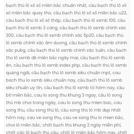
bạch thủ lô xổ số miền bắc chuẩn nhất
,
cầu bạch thủ lô xổ
số miền bắc quay thử
,
cầu bạch thủ lô xổ số miền bắc u23
,
cầu bạch thủ lô xổ số tháp
,
cầu bạch thủ lô xsmb 100
,
cầu
bạch thủ lô xsmb 3 càng
,
cầu bạch thủ lô xsmb chính xác
300
,
cầu bạch thủ lô xsmb chính xác 5p20
,
cầu bạch thủ
lô xsmb chính xác âm dương
,
cầu bạch thủ lô xsmb chính
xác pubg
,
cầu bạch thủ lô xsmb chính xác tuấn
,
cầu bạch
thủ lô xsmb đề miền bắc ngày mai
,
cầu bạch thủ lô xsmb
ên
,
cầu bạch thủ lô xsmb index php
,
cầu bạch thủ lô xsmb
quảng ngãi
,
cầu bạch thủ lô xsmb siêu chuẩn mpt
,
cau
bach thu lo xsmb siêu chuẩn nay
,
cầu bạch thủ lô xsmb
siêu chuẩn uy tín
,
cầu bạch thủ lô xsmb tô hôm nay
,
cầu
btl miền bắc
,
cau lo song thu khung 3 ngay
,
cầu lô song
thủ mb chơi trong ngày
,
cau lo song thu mien bac
,
cau
song thu
,
cầu song thủ lô
,
cầu song thủ lô mb đẹp nhất
hôm nay
,
cau ve song thu
,
cau ve song thu lo mien bắc
,
chơi lô miền bắc
,
chốt bạch thủ khung 2 ngày miễn phí
,
chốt các lô bạch thủ cầu
,
chốt lô miền bắc hôm nay
,
chốt