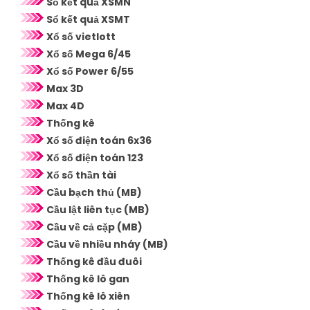
Sổ kết quả XSMN
Sổ kết quả XSMT
Xổ số vietlott
Xổ số Mega 6/45
Xổ số Power 6/55
Max 3D
Max 4D
Thống kê
Xổ số điện toán 6x36
Xổ số điện toán 123
Xổ số thần tài
Cầu bạch thủ (MB)
Cầu lật liên tục (MB)
Cầu về cả cặp (MB)
Cầu về nhiều nháy (MB)
Thống kê đầu đuôi
Thống kê lô gan
Thống kê lô xiên