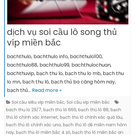
dịch vụ soi cầu lô song thủ
víp miền bắc
bachthulo, bachthulo info, bachthulo100,
bachthulo88, bachthulo99, bachthulochuan,
bachthuvip, bạch thu lo, bạch thu lo mb, bạch thu
lo mn, bạch thu lô, bạch thủ ba càng hôm nay,
bạch thủ…
Read more »
Soi cầu siêu vip miền bắc
,
Soi cầu vip miền bắc
bach thu lo 29/7
,
bạch thủ lô 666
,
bạch thủ lô 88
,
bạch
thủ lô chính xác internet
,
bạch thủ lô chính xác quá lâu
,
bạch thủ lô chính xác uno
,
bạch thủ lô đề miền nam hôm
nay
,
bạch thủ lô miền bắc 4 số
,
bạch thủ lô miền bắc an