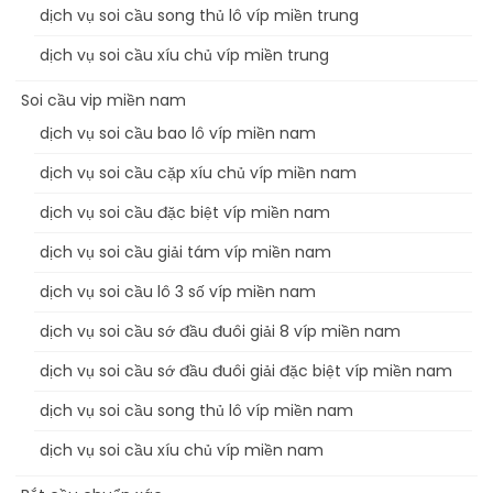
dịch vụ soi cầu song thủ lô víp miền trung
dịch vụ soi cầu xíu chủ víp miền trung
Soi cầu vip miền nam
dịch vụ soi cầu bao lô víp miền nam
dịch vụ soi cầu cặp xíu chủ víp miền nam
dịch vụ soi cầu đặc biệt víp miền nam
dịch vụ soi cầu giải tám víp miền nam
dịch vụ soi cầu lô 3 số víp miền nam
dịch vụ soi cầu sớ đầu đuôi giải 8 víp miền nam
dịch vụ soi cầu sớ đầu đuôi giải đặc biệt víp miền nam
dịch vụ soi cầu song thủ lô víp miền nam
dịch vụ soi cầu xíu chủ víp miền nam