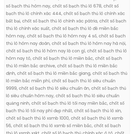
số bạch thủ hôm nay
,
chốt số bạch thủ lô 678
,
chốt số
bạch thủ lô chính xác 444
,
chốt số bạch thủ lô chính xác
bất bại
,
chốt số bạch thủ lô chính xác pátria
,
chốt số bạch
thủ lô chính xác suất
,
chốt số bạch thủ lô đề miền bắc
hôm nay
,
chốt số bạch thủ lô hôm nay 4 số
,
chốt số bạch
thủ lô hôm nay đoán
,
chốt số bạch thủ lô hôm nay hà nội
,
chốt số bạch thủ lô hôm nay là con gì
,
chốt số bạch thủ lô
hôm nay tô
,
chốt số bạch thủ lô miền bắc
,
chốt số bạch
thủ lô miền bắc archive
,
chốt số bạch thủ lô miền bắc
định
,
chốt số bạch thủ lô miền bắc giang
,
chốt số bạch thủ
lô miền bắc miễn phí
,
chốt số bạch thủ lô siêu chuẩn
9999
,
chốt số bạch thủ lô siêu chuẩn ân
,
chốt số bạch thủ
lô siêu chuẩn hôm nay
,
chốt số bạch thủ lô siêu chuẩn
quảng ninh
,
chốt số bạch thủ lô tối nay miền bắc
,
chốt số
bạch thủ lô tối nay phí đẹp nhất
,
chốt số bạch thủ lô xin
,
chốt số bạch thủ lô xsmb 1000
,
chốt số bạch thủ lô xsmb
56
,
chốt số bạch thủ lô xsmb số miền bắc
,
chốt số bạch
thủ lô xsmb xskt
,
chốt số lô bạch thủ chính xác ô tô
,
chốt