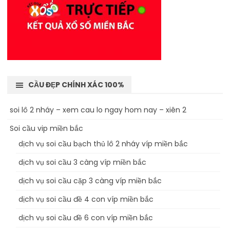
CẦU ĐẸP CHÍNH XÁC 100%
soi lô 2 nháy – xem cau lo ngay hom nay – xiên 2
Soi cầu vip miền bắc
dịch vụ soi cầu bạch thủ lô 2 nháy víp miền bắc
dịch vụ soi cầu 3 càng víp miền bắc
dịch vụ soi cầu cặp 3 càng víp miền bắc
dịch vụ soi cầu đề 4 con víp miền bắc
dịch vụ soi cầu đề 6 con víp miền bắc