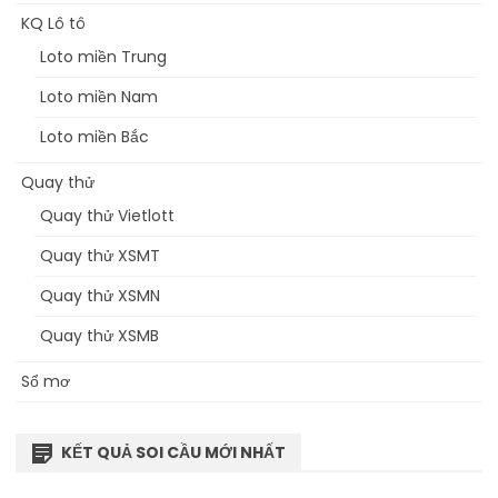
KQ Lô tô
Loto miền Trung
Loto miền Nam
Loto miền Bắc
Quay thử
Quay thử Vietlott
Quay thử XSMT
Quay thử XSMN
Quay thử XSMB
Sổ mơ
KẾT QUẢ SOI CẦU MỚI NHẤT