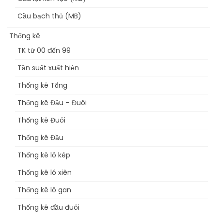
Cầu bạch thủ (MB)
Thống kê
TK từ 00 đến 99
Tần suất xuất hiện
Thống kê Tổng
Thống kê Đầu – Đuôi
Thống kê Đuôi
Thống kê Đầu
Thống kê lô kép
Thống kê lô xiên
Thống kê lô gan
Thống kê đầu đuôi