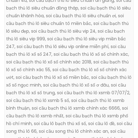
chuẩn 4d
,
soi cầu bạch thủ lô siêu chuẩn an giang
,
soi cầu
bạch thủ lô siêu chuẩn đồng tháp
,
soi cầu bạch thủ lô siêu
chuẩn khánh hòa
,
soi cầu bạch thủ lô siêu chuẩn ơi
,
soi
cầu bạch thủ lô siêu chuẩn tô miền bắc
,
soi cầu bạch thủ
lô siêu đẹp
,
soi cầu bạch thủ lô siêu vip 24
,
soi cầu bạch
thủ lô siêu vip 999
,
soi cầu bạch thủ lô siêu vip miền bắc
247
,
soi cầu bạch thủ lô siêu vip online miễn phí
,
soi cầu
bạch thủ lô xổ số 247
,
soi cầu bạch thủ lô xổ số chính xác
,
soi cầu bạch thủ lô xổ số chính xác 2018
,
soi cầu bạch thủ
lô xổ số chính xác 55
,
soi cầu bạch thủ lô xổ số chính xác
ướt
,
soi cầu bạch thủ lô xổ số miền bắc
,
soi cầu bạch thủ lô
xổ số ngọc minh
,
soi cầu bạch thủ lô xổ số ơ đâu
,
soi cầu
bạch thủ lô xổ số trung
,
soi cầu bạch thủ lô xsmb 07/07/2
,
soi cầu bạch thủ lô xsmb 5 số
,
soi cầu bạch thủ lô xsmb
bình thuận
,
soi cầu bạch thủ lô xsmb chính xác 6666
,
soi
cầu bạch thủ lô xsmb nhất
,
soi cầu bạch thủ lô xsmb phố
hồ chí minh
,
soi cầu lô bạch thủ xổ số
,
soi cầu lô đề
,
soi cầu
song thủ lô 66
,
soi cầu song thủ lô chính xác an
,
soi cầu