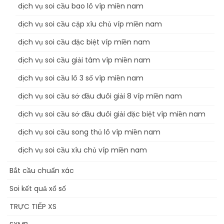
dịch vụ soi cầu bao lô víp miền nam
dịch vụ soi cầu cặp xíu chủ víp miền nam
dịch vụ soi cầu đặc biệt víp miền nam
dịch vụ soi cầu giải tám víp miền nam
dịch vụ soi cầu lô 3 số víp miền nam
dịch vụ soi cầu sớ đầu đuôi giải 8 víp miền nam
dịch vụ soi cầu sớ đầu đuôi giải đặc biệt víp miền nam
dịch vụ soi cầu song thủ lô víp miền nam
dịch vụ soi cầu xíu chủ víp miền nam
Bắt cầu chuẩn xác
Soi kết quả xổ số
TRỰC TIẾP XS