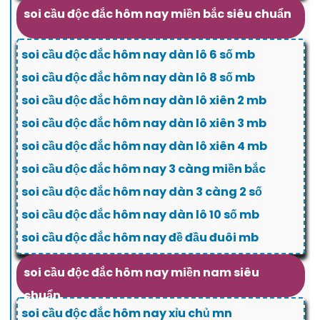
soi cầu độc đắc hôm nay miền bắc siêu chuẩn
soi cầu độc đắc hôm nay dàn lô 6 số mb
soi cầu độc đắc hôm nay dàn lô 8 số mb
soi cầu độc đắc hôm nay dàn lô xiên 2 mb
soi cầu độc đắc hôm nay dàn lô xiên 3 mb
soi cầu độc đắc hôm nay dàn lô xiên 4 mb
soi cầu độc đắc hôm nay 3 càng miền bắc
soi cầu độc đắc hôm nay dàn 3 càng 2 số
soi cầu độc đắc hôm nay dàn lô 10 số mb
soi cầu độc đắc hôm nay đề đầu đuôi mb
soi cầu độc đắc hôm nay miền nam siêu
chuẩn
soi cầu độc đắc hôm nay xỉu chủ mn