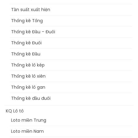
Tần suất xuất hiện
Thống kê Tổng
Thống kê Đầu – Đuôi
Thống kê Đuôi
Thống kê Đầu
Thống kê lô kép
Thống kê lô xiên
Thống kê lô gan
Thống kê đầu đuôi
KQ Lô tô
Loto miền Trung
Loto miền Nam