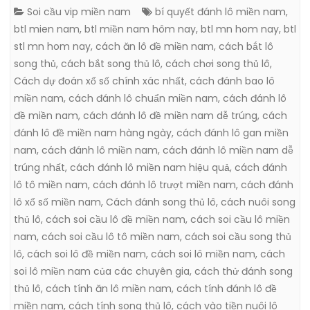
Soi cầu vip miền nam
bí quyết đánh lô miền nam
,
btl mien nam
,
btl miền nam hôm nay
,
btl mn hom nay
,
btl
stl mn hom nay
,
cách ăn lô đề miền nam
,
cách bắt lô
song thủ
,
cách bắt song thủ lô
,
cách chơi song thủ lô
,
Cách dự đoán xổ số chính xác nhất
,
cách đánh bao lô
miền nam
,
cách đánh lô chuẩn miền nam
,
cách đánh lô
đề miền nam
,
cách đánh lô đề miền nam dễ trúng
,
cách
đánh lô đề miền nam hàng ngày
,
cách đánh lô gan miền
nam
,
cách đánh lô miền nam
,
cách đánh lô miền nam dễ
trúng nhất
,
cách đánh lô miền nam hiệu quả
,
cách đánh
lô tô miền nam
,
cách đánh lô trượt miền nam
,
cách đánh
lô xổ số miền nam
,
Cách đánh song thủ lô
,
cách nuôi song
thủ lô
,
cách soi cầu lô đề miền nam
,
cách soi cầu lô miền
nam
,
cách soi cầu lô tô miền nam
,
cách soi cầu song thủ
lô
,
cách soi lô đề miền nam
,
cách soi lô miền nam
,
cách
soi lô miền nam của các chuyên gia
,
cách thử đánh song
thủ lô
,
cách tính ăn lô miền nam
,
cách tính đánh lô đề
miền nam
,
cách tính song thủ lô
,
cách vào tiền nuôi lô