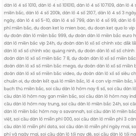
dàn lô 4 số 1010
,
dàn lô 4 số 101010
,
dàn lô 4 số 107109
,
dàn lô 4 s
miền bắc
,
dàn lô 4 số 200k
,
dàn lô 4 số 2107
,
dàn lô 4 số 3 ngà
ngày
,
dàn lô 4 số 5-10
,
dàn lô 4 số 799
,
dàn lô 4 số 99
,
dàn lô 6
phí miền bắc
,
du doan ket lo mien bac
,
du doan ket qua lo vi
dự đoán dàn lô miền bắc 999
,
dự đoán dàn lô miền bắc euro 
dàn lô miền bắc vip 24h
,
dự đoán dàn lô xổ số chính xác đắk lắ
dàn lô xổ số chính xác quảng ninh
,
dự đoán dàn lô xổ số chính
đoán dàn lô xổ số miền bắc 7 8
,
dự đoán dàn lô xổ số miền bắ
đoán dàn lô xổ số miền bắc mega
,
dự đoán dàn lô xổ số miền 
đoán dàn lô xổ số miền bắc video
,
dự đoán dàn lô xổ số siêu 
chuẩn ơi
,
dự đoán kết quả lô miền bắc
,
lô 4 con víp miền bắc
,
bạch thủ miền bắc
,
soi cầu dàn lô hôm nay 6 số
,
soi cầu dàn 
cầu dàn lô hôm nay gan miền bắc
,
soi cầu dàn lô hôm nay in
cầu dàn lô hôm nay trung
,
soi cầu dàn lô miền bắc 24h
,
soi c
dàn lô miền bắc hôm nay o savannah
,
soi cầu dàn lô miền b
việt
,
soi cầu dàn lô miễn phí 000
,
soi cầu dàn lô miễn phí 3 cà
cầu dàn lô miễn phí data
,
soi cầu dàn lô miễn phí ngày mai
,
so
phí và ngày mai
,
soi cầu dàn lô tối nay đê
,
soi cầu dàn lô tối na