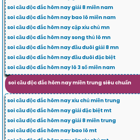
soi cầu độc đắc hôm nay giải 8 miền nam
soi cầu độc đắc hôm nay bao lô miền nam
soi cầu độc đắc hôm nay cặp xỉu chủ mn
soi cầu độc đắc hôm nay song thủ lô mn
soi cầu độc đắc hôm nay đầu đuôi giải 8 mn
soi cầu độc đắc hôm nay đầu đuôi đặc biệt
soi cầu độc đắc hôm nay lô 3 số miền nam
soi cầu độc đắc hôm nay miền trung siêu chuẩn
soi cầu độc đắc hôm nay xỉu chủ miền trung
soi cầu độc đắc hôm nay giải đặc biệt mt
soi cầu độc đắc hôm nay giải 8 miền trung
soi cầu độc đắc hôm nay bao lô mt