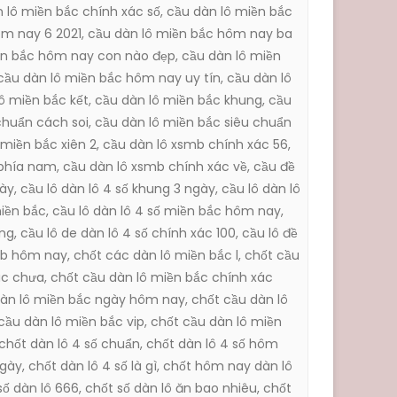
 lô miền bắc chính xác số
,
cầu dàn lô miền bắc
ôm nay 6 2021
,
cầu dàn lô miền bắc hôm nay ba
ền bắc hôm nay con nào đẹp
,
cầu dàn lô miền
cầu dàn lô miền bắc hôm nay uy tín
,
cầu dàn lô
ô miền bắc kết
,
cầu dàn lô miền bắc khung
,
cầu
chuẩn cách soi
,
cầu dàn lô miền bắc siêu chuẩn
 miền bắc xiên 2
,
cầu dàn lô xsmb chính xác 56
,
 phía nam
,
cầu dàn lô xsmb chính xác về
,
cầu đề
gày
,
cầu lô dàn lô 4 số khung 3 ngày
,
cầu lô dàn lô
miền bắc
,
cầu lô dàn lô 4 số miền bắc hôm nay
,
ống
,
cầu lô de dàn lô 4 số chính xác 100
,
cầu lô đề
 mb hôm nay
,
chốt các dàn lô miền bắc l
,
chốt cầu
ác chưa
,
chốt cầu dàn lô miền bắc chính xác
dàn lô miền bắc ngày hôm nay
,
chốt cầu dàn lô
cầu dàn lô miền bắc vip
,
chốt cầu dàn lô miền
chốt dàn lô 4 số chuẩn
,
chốt dàn lô 4 số hôm
ngày
,
chốt dàn lô 4 số là gì
,
chốt hôm nay dàn lô
số dàn lô 666
,
chốt số dàn lô ăn bao nhiêu
,
chốt