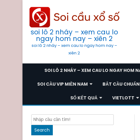
soi lô 2 nháy – xem cau lo
ngay hom nay – xiên 2
soi lô 2 nháy – xem cau lo ngay hom nay –
xiên 2
SOI LÔ 2 NHÁY – XEM CAU LO NGAY HOM NA
SOI CẦU VIP MIỀN NAM
BẮT CẦU CHUẨN
DỊCH VỤ SOI CẦU BAO LÔ VÍP
SỔ KẾT QUẢ
VIETLOTT
MIỀN NAM
SỔ KẾT QUẢ XSMT
XỔ SỐ VIETLOT
DỊCH VỤ SOI CẦU CẶP XÍU CHỦ
SỔ KẾT QUẢ XSMN
MAX 4D
VÍP MIỀN NAM
Search
SỔ KẾT QUẢ XSMB
MAX 3D
DỊCH VỤ SOI CẦU ĐẶC BIỆT VÍP