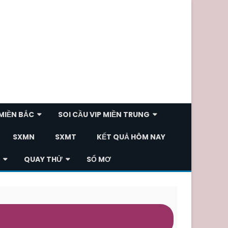
 MIỀN BẮC
SOI CẦU VIP MIỀN TRUNG
 CON VÍP
SXMN
SXMT
DỊCH VỤ SOI CẦU BAO LÔ VÍP
KẾT QUẢ HÔM NAY
MIỀN TRUNG
QUAY THỬ
SỔ MƠ
BẠCH THỦ
DỊCH VỤ SOI CẦU CẶP XÍU CHỦ
 TRUNG
QUAY THỬ VIETLOTT
VÍP MIỀN TRUNG
BẠCH THỦ
 NAM
QUAY THỬ XSMT
DỊCH VỤ SOI CẦU ĐẶC BIỆT VÍP
MIỀN TRUNG
 BẮC
QUAY THỬ XSMN