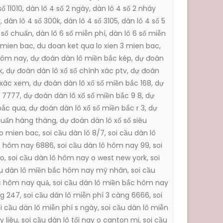
ố 11010
,
dàn lô 4 số 2 ngày
,
dàn lô 4 số 2 nháy
y
,
dàn lô 4 số 300k
,
dàn lô 4 số 3105
,
dàn lô 4 số 5
 số chuẩn
,
dàn lô 6 số miễn phí
,
dàn lô 6 số miễn
p mien bac
,
du doan ket qua lo xien 3 mien bac
,
hôm nay
,
dự đoán dàn lô miền bắc kép
,
dự đoán
k
,
dự đoán dàn lô xổ số chính xác ptv
,
dự đoán
 xác xem
,
dự đoán dàn lô xổ số miền bắc 168
,
dự
c 7777
,
dự đoán dàn lô xổ số miền bắc 9 8
,
dự
bắc qua
,
dự đoán dàn lô xổ số miền bắc r 3
,
dự
chuẩn hàng tháng
,
dự đoán dàn lô xổ số siêu
lo mien bac
,
soi cầu dàn lô 8/7
,
soi cầu dàn lô
lô hôm nay 6886
,
soi cầu dàn lô hôm nay 99
,
soi
do
,
soi cầu dàn lô hôm nay o west new york
,
soi
ầu dàn lô miền bắc hôm nay mỹ nhân
,
soi cầu
ắc hôm nay quả
,
soi cầu dàn lô miền bắc hôm nay
ng 247
,
soi cầu dàn lô miễn phí 3 càng 6666
,
soi
i cầu dàn lô miễn phí s ngày
,
soi cầu dàn lô miễn
y liêu
,
soi cầu dàn lô tối nay o canton mi
,
soi cầu