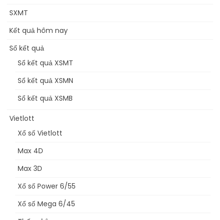
SXMT
Kết quả hôm nay
Sổ kết quả
Sổ kết quả XSMT
Sổ kết quả XSMN
Sổ kết quả XSMB
Vietlott
Xổ số Vietlott
Max 4D
Max 3D
Xổ số Power 6/55
Xổ số Mega 6/45