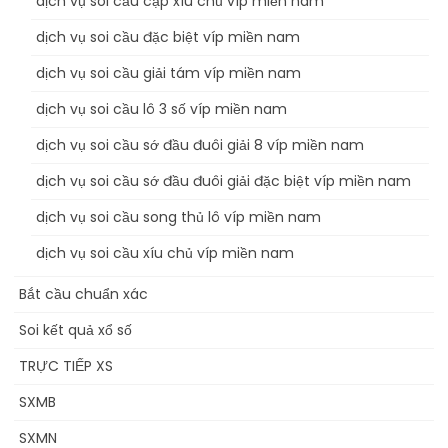
dịch vụ soi cầu cặp xíu chủ víp miền nam
dịch vụ soi cầu đặc biệt víp miền nam
dịch vụ soi cầu giải tám víp miền nam
dịch vụ soi cầu lô 3 số víp miền nam
dịch vụ soi cầu sớ đầu đuôi giải 8 víp miền nam
dịch vụ soi cầu sớ đầu đuôi giải đặc biệt víp miền nam
dịch vụ soi cầu song thủ lô víp miền nam
dịch vụ soi cầu xíu chủ víp miền nam
Bắt cầu chuẩn xác
Soi kết quả xổ số
TRỰC TIẾP XS
SXMB
SXMN