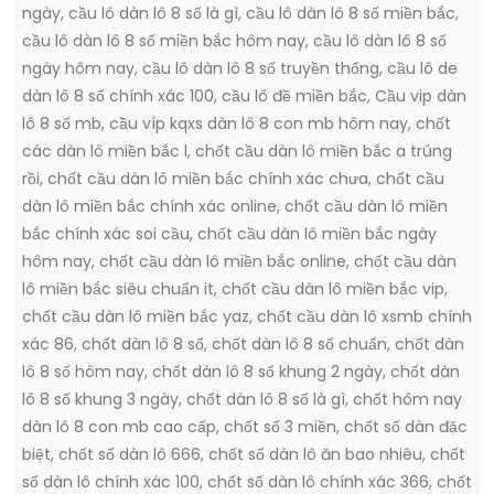
ngày
,
cầu lô dàn lô 8 số là gì
,
cầu lô dàn lô 8 số miền bắc
,
cầu lô dàn lô 8 số miền bắc hôm nay
,
cầu lô dàn lô 8 số
ngày hôm nay
,
cầu lô dàn lô 8 số truyền thống
,
cầu lô de
dàn lô 8 số chính xác 100
,
cầu lô đề miền bắc
,
Cầu vip dàn
lô 8 số mb
,
cầu víp kqxs dàn lô 8 con mb hôm nay
,
chốt
các dàn lô miền bắc l
,
chốt cầu dàn lô miền bắc a trúng
rồi
,
chốt cầu dàn lô miền bắc chính xác chưa
,
chốt cầu
dàn lô miền bắc chính xác online
,
chốt cầu dàn lô miền
bắc chính xác soi cầu
,
chốt cầu dàn lô miền bắc ngày
hôm nay
,
chốt cầu dàn lô miền bắc online
,
chốt cầu dàn
lô miền bắc siêu chuẩn it
,
chốt cầu dàn lô miền bắc vip
,
chốt cầu dàn lô miền bắc yaz
,
chốt cầu dàn lô xsmb chính
xác 86
,
chốt dàn lô 8 số
,
chốt dàn lô 8 số chuẩn
,
chốt dàn
lô 8 số hôm nay
,
chốt dàn lô 8 số khung 2 ngày
,
chốt dàn
lô 8 số khung 3 ngày
,
chốt dàn lô 8 số là gì
,
chốt hôm nay
dàn lô 8 con mb cao cấp
,
chốt số 3 miền
,
chốt số dàn đặc
biệt
,
chốt số dàn lô 666
,
chốt số dàn lô ăn bao nhiêu
,
chốt
số dàn lô chính xác 100
,
chốt số dàn lô chính xác 366
,
chốt