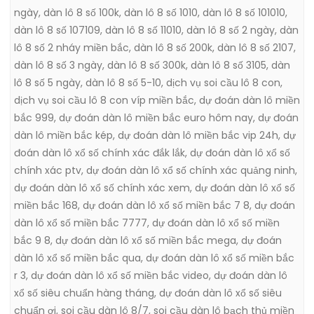
ngày
,
dàn lô 8 số 100k
,
dàn lô 8 số 1010
,
dàn lô 8 số 101010
,
dàn lô 8 số 107109
,
dàn lô 8 số 11010
,
dàn lô 8 số 2 ngày
,
dàn
lô 8 số 2 nháy miền bắc
,
dàn lô 8 số 200k
,
dàn lô 8 số 2107
,
dàn lô 8 số 3 ngày
,
dàn lô 8 số 300k
,
dàn lô 8 số 3105
,
dàn
lô 8 số 5 ngày
,
dàn lô 8 số 5-10
,
dịch vụ soi cầu lô 8 con
,
dịch vụ soi cầu lô 8 con víp miền bắc
,
dự đoán dàn lô miền
bắc 999
,
dự đoán dàn lô miền bắc euro hôm nay
,
dự đoán
dàn lô miền bắc kép
,
dự đoán dàn lô miền bắc vip 24h
,
dự
đoán dàn lô xổ số chính xác đắk lắk
,
dự đoán dàn lô xổ số
chính xác ptv
,
dự đoán dàn lô xổ số chính xác quảng ninh
,
dự đoán dàn lô xổ số chính xác xem
,
dự đoán dàn lô xổ số
miền bắc 168
,
dự đoán dàn lô xổ số miền bắc 7 8
,
dự đoán
dàn lô xổ số miền bắc 7777
,
dự đoán dàn lô xổ số miền
bắc 9 8
,
dự đoán dàn lô xổ số miền bắc mega
,
dự đoán
dàn lô xổ số miền bắc qua
,
dự đoán dàn lô xổ số miền bắc
r 3
,
dự đoán dàn lô xổ số miền bắc video
,
dự đoán dàn lô
xổ số siêu chuẩn hàng tháng
,
dự đoán dàn lô xổ số siêu
chuẩn ơi
,
soi cầu dàn lô 8/7
,
soi cầu dàn lô bạch thủ miền