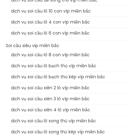
dịch vụ soi cầu đề song thủ víp miền bắc
dịch vụ soi cầu lô 10 con víp miền bắc
dịch vụ soi cầu lô 4 con víp miền bắc
dịch vụ soi cầu lô 6 con víp miền bắc
Soi cầu siêu vip miền bắc
dịch vụ soi cầu lô 8 con víp miền bắc
dịch vụ soi cầu lô bạch thủ víp miền bắc
dịch vụ soi cầu lô bạch thủ kép víp miền bắc
dịch vụ soi cầu xiên 2 lô víp miền bắc
dịch vụ soi cầu xiên 3 lô víp miền bắc
dịch vụ soi cầu xiên 4 lô víp miền bắc
dịch vụ soi cầu lô song thủ víp miền bắc
dịch vụ soi cầu lô song thủ kép víp miền bắc