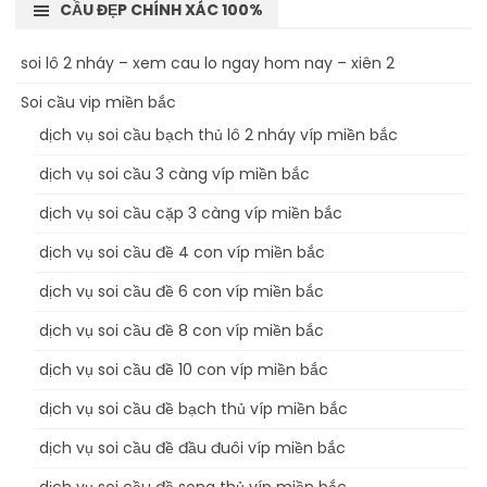
CẦU ĐẸP CHÍNH XÁC 100%
soi lô 2 nháy – xem cau lo ngay hom nay – xiên 2
Soi cầu vip miền bắc
dịch vụ soi cầu bạch thủ lô 2 nháy víp miền bắc
dịch vụ soi cầu 3 càng víp miền bắc
dịch vụ soi cầu cặp 3 càng víp miền bắc
dịch vụ soi cầu đề 4 con víp miền bắc
dịch vụ soi cầu đề 6 con víp miền bắc
dịch vụ soi cầu đề 8 con víp miền bắc
dịch vụ soi cầu đề 10 con víp miền bắc
dịch vụ soi cầu đề bạch thủ víp miền bắc
dịch vụ soi cầu đề đầu đuôi víp miền bắc