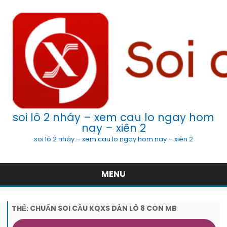
soi lô 2 nháy – xem cau lo ngay hom
nay – xiên 2
soi lô 2 nháy – xem cau lo ngay hom nay – xiên 2
MENU
Skip
to
content
THẺ:
CHUẨN SOI CẦU KQXS DÀN LÔ 8 CON MB