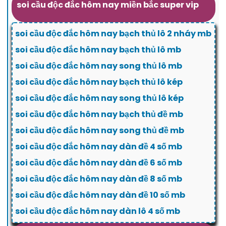
soi cầu độc đắc hôm nay miền bắc super vip
soi cầu độc đắc hôm nay bạch thủ lô 2 nháy mb
soi cầu độc đắc hôm nay bạch thủ lô mb
soi cầu độc đắc hôm nay song thủ lô mb
soi cầu độc đắc hôm nay bạch thủ lô kép
soi cầu độc đắc hôm nay song thủ lô kép
soi cầu độc đắc hôm nay bạch thủ đề mb
soi cầu độc đắc hôm nay song thủ đề mb
soi cầu độc đắc hôm nay dàn đề 4 số mb
soi cầu độc đắc hôm nay dàn đề 6 số mb
soi cầu độc đắc hôm nay dàn đề 8 số mb
soi cầu độc đắc hôm nay dàn đề 10 số mb
soi cầu độc đắc hôm nay dàn lô 4 số mb