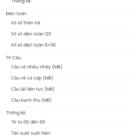
Thống kê
Điện toán
Xổ số thần tài
Xổ số điện toán 123
Xổ số điện toán 6×36
TK Cầu
Cầu về nhiều nháy (MB)
Cầu về cả cặp (MB)
Cầu lật liên tục (MB)
Cầu bạch thủ (MB)
Thống kê
TK từ 00 đến 99
Tần suất xuất hiện