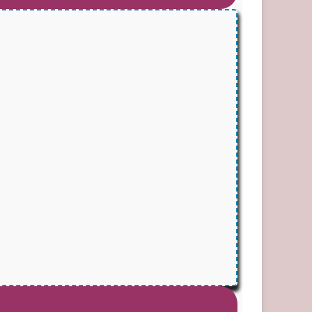
2 LÔ VÍP
DỊCH VỤ SOI CẦU GIẢI TÁM VÍP
QUAY THỬ XSMB
MIỀN TRUNG
3 LÔ VÍP
DỊCH VỤ SOI CẦU LÔ 3 SỐ VÍP
MIỀN TRUNG
4 LÔ VÍP
DỊCH VỤ SOI CẦU SỚ ĐẦU ĐUÔI
GIẢI 8 VÍP MIỀN TRUNG
SONG THỦ
DỊCH VỤ SOI CẦU SỚ ĐẦU ĐUÔI
GIẢI ĐẶC BIỆT VÍP MIỀN
TRUNG
SONG THỦ
DỊCH VỤ SOI CẦU SONG THỦ LÔ
VÍP MIỀN TRUNG
DỊCH VỤ SOI CẦU XÍU CHỦ VÍP
MIỀN TRUNG