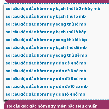
DỊCH VỤ SOI CẦU ĐỀ 4 CON VÍP
DỊCH VỤ SOI CẦU XIÊN 
/55
CẦU BẠCH THỦ (MB)
THỐNG KÊ ĐẦU – ĐUÔI
soi cầu độc đắc hôm nay bạch thủ lô 2 nháy mb
MIỀN BẮC
MIỀN BẮC
soi cầu độc đắc hôm nay bạch thủ lô mb
45
THỐNG KÊ ĐUÔI
DỊCH VỤ SOI CẦU ĐỀ 6 CON VÍP
DỊCH VỤ SOI CẦU XIÊN 
soi cầu độc đắc hôm nay song thủ lô mb
MIỀN BẮC
MIỀN BẮC
THỐNG KÊ ĐẦU
soi cầu độc đắc hôm nay bạch thủ lô kép
DỊCH VỤ SOI CẦU ĐỀ 8 CON VÍP
DỊCH VỤ SOI CẦU XIÊN 
THỐNG KÊ LÔ KÉP
soi cầu độc đắc hôm nay song thủ lô kép
MIỀN BẮC
MIỀN BẮC
THỐNG KÊ LÔ XIÊN
soi cầu độc đắc hôm nay bạch thủ đề mb
DỊCH VỤ SOI CẦU ĐỀ 10 CON VÍP
DỊCH VỤ SOI CẦU LÔ 
soi cầu độc đắc hôm nay song thủ đề mb
MIỀN BẮC
THỐNG KÊ LÔ GAN
VÍP MIỀN BẮC
soi cầu độc đắc hôm nay dàn đề 4 số mb
DỊCH VỤ SOI CẦU ĐỀ BẠCH THỦ
THỐNG KÊ ĐẦU ĐUÔI
DỊCH VỤ SOI CẦU LÔ 
soi cầu độc đắc hôm nay dàn đề 6 số mb
VÍP MIỀN BẮC
KÉP VÍP MIỀN BẮC
soi cầu độc đắc hôm nay dàn đề 8 số mb
DỊCH VỤ SOI CẦU ĐỀ ĐẦU ĐUÔI
soi cầu độc đắc hôm nay dàn đề 10 số mb
VÍP MIỀN BẮC
soi cầu độc đắc hôm nay dàn lô 4 số mb
DỊCH VỤ SOI CẦU ĐỀ SONG THỦ
VÍP MIỀN BẮC
soi cầu độc đắc hôm nay miền bắc siêu chuẩn