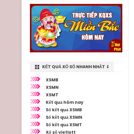
MIỀN NAM
XỔ SỐ POWER 6
DỊCH VỤ SOI CẦU GIẢI TÁM VÍP
XỔ SỐ MEGA 6/
MIỀN NAM
THỐNG KÊ
DỊCH VỤ SOI CẦU LÔ 3 SỐ VÍP
MIỀN NAM
DỊCH VỤ SOI CẦU SỚ ĐẦU ĐUÔI
GIẢI 8 VÍP MIỀN NAM
KẾT QUẢ XỔ SỐ NHANH NHẤT ⇓
DỊCH VỤ SOI CẦU SỚ ĐẦU ĐUÔI
XSMB
GIẢI ĐẶC BIỆT VÍP MIỀN NAM
XSMN
DỊCH VỤ SOI CẦU SONG THỦ LÔ
XSMT
VÍP MIỀN NAM
Kết quả hôm nay
Sổ kết quả XSMB
DỊCH VỤ SOI CẦU XÍU CHỦ VÍP
Sổ kết quả XSMN
MIỀN NAM
Sổ kết quả XSMT
Xổ số vietlott