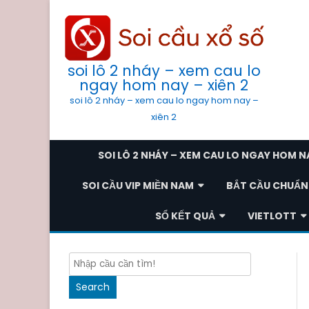
soi lô 2 nháy – xem cau lo
ngay hom nay – xiên 2
soi lô 2 nháy – xem cau lo ngay hom nay –
xiên 2
SOI LÔ 2 NHÁY – XEM CAU LO NGAY HOM NA
SOI CẦU VIP MIỀN NAM
BẮT CẦU CHUẨN
DỊCH VỤ SOI CẦU BAO LÔ VÍP
SỔ KẾT QUẢ
VIETLOTT
MIỀN NAM
SỔ KẾT QUẢ XSMT
XỔ SỐ VIETLOT
DỊCH VỤ SOI CẦU CẶP XÍU CHỦ
SỔ KẾT QUẢ XSMN
MAX 4D
VÍP MIỀN NAM
Search
SỔ KẾT QUẢ XSMB
MAX 3D
DỊCH VỤ SOI CẦU ĐẶC BIỆT VÍP