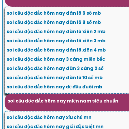
DỊCH VỤ SOI CẦU LÔ 10 CON VÍP
MIỀN BẮC
soi cầu độc đắc hôm nay dàn lô 6 số mb
soi cầu độc đắc hôm nay dàn lô 8 số mb
DỊCH VỤ SOI CẦU LÔ 4 CON VÍP
MIỀN BẮC
soi cầu độc đắc hôm nay dàn lô xiên 2 mb
soi cầu độc đắc hôm nay dàn lô xiên 3 mb
DỊCH VỤ SOI CẦU LÔ 6 CON VÍP
MIỀN BẮC
soi cầu độc đắc hôm nay dàn lô xiên 4 mb
soi cầu độc đắc hôm nay 3 càng miền bắc
soi cầu độc đắc hôm nay dàn 3 càng 2 số
soi cầu độc đắc hôm nay dàn lô 10 số mb
soi cầu độc đắc hôm nay đề đầu đuôi mb
soi cầu độc đắc hôm nay miền nam siêu chuẩn
soi cầu độc đắc hôm nay xỉu chủ mn
soi cầu độc đắc hôm nay giải đặc biệt mn