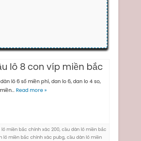
ầu lô 8 con víp miền bắc
 dàn lô 6 số miền phí, dan lo 6, dan lo 4 so,
ố miền…
Read more »
 lô miền bắc chính xác 200
,
cầu dàn lô miền bắc
n lô miền bắc chính xác pubg
,
cầu dàn lô miền