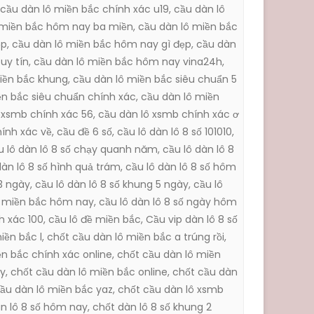
cầu dàn lô miền bắc chính xác u19
,
cầu dàn lô
 miền bắc hôm nay ba miền
,
cầu dàn lô miền bắc
ẹp
,
cầu dàn lô miền bắc hôm nay gì đẹp
,
cầu dàn
uy tín
,
cầu dàn lô miền bắc hôm nay vina24h
,
iền bắc khung
,
cầu dàn lô miền bắc siêu chuẩn 5
ền bắc siêu chuẩn chính xác
,
cầu dàn lô miền
 xsmb chính xác 56
,
cầu dàn lô xsmb chính xác ơ
ính xác về
,
cầu đề 6 số
,
cầu lô dàn lô 8 số 101010
,
u lô dàn lô 8 số chạy quanh năm
,
cầu lô dàn lô 8
dàn lô 8 số hình quả trám
,
cầu lô dàn lô 8 số hôm
 3 ngày
,
cầu lô dàn lô 8 số khung 5 ngày
,
cầu lô
số miền bắc hôm nay
,
cầu lô dàn lô 8 số ngày hôm
h xác 100
,
cầu lô đề miền bắc
,
Cầu vip dàn lô 8 số
iền bắc l
,
chốt cầu dàn lô miền bắc a trúng rồi
,
ền bắc chính xác online
,
chốt cầu dàn lô miền
y
,
chốt cầu dàn lô miền bắc online
,
chốt cầu dàn
ầu dàn lô miền bắc yaz
,
chốt cầu dàn lô xsmb
n lô 8 số hôm nay
,
chốt dàn lô 8 số khung 2