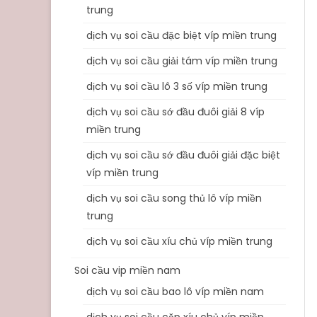
trung
dịch vụ soi cầu đặc biệt víp miền trung
dịch vụ soi cầu giải tám víp miền trung
dịch vụ soi cầu lô 3 số víp miền trung
dịch vụ soi cầu sớ đầu đuôi giải 8 víp
miền trung
dịch vụ soi cầu sớ đầu đuôi giải đặc biệt
víp miền trung
dịch vụ soi cầu song thủ lô víp miền
trung
dịch vụ soi cầu xíu chủ víp miền trung
Soi cầu vip miền nam
dịch vụ soi cầu bao lô víp miền nam