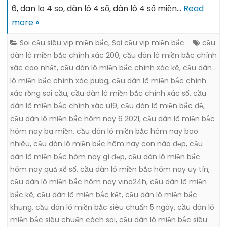
6, dan lo 4 so, dàn lô 4 số, dàn lô 4 số miền…
Read
more »
Soi cầu siêu vip miền bắc
,
Soi cầu vip miền bắc
cầu
dàn lô miền bắc chính xác 200
,
cầu dàn lô miền bắc chính
xác cao nhất
,
cầu dàn lô miền bắc chính xác kê
,
cầu dàn
lô miền bắc chính xác pubg
,
cầu dàn lô miền bắc chính
xác rồng soi cầu
,
cầu dàn lô miền bắc chính xác số
,
cầu
dàn lô miền bắc chính xác u19
,
cầu dàn lô miền bắc đề
,
cầu dàn lô miền bắc hôm nay 6 2021
,
cầu dàn lô miền bắc
hôm nay ba miền
,
cầu dàn lô miền bắc hôm nay bao
nhiêu
,
cầu dàn lô miền bắc hôm nay con nào đẹp
,
cầu
dàn lô miền bắc hôm nay gì đẹp
,
cầu dàn lô miền bắc
hôm nay quả xổ số
,
cầu dàn lô miền bắc hôm nay uy tín
,
cầu dàn lô miền bắc hôm nay vina24h
,
cầu dàn lô miền
bắc kê
,
cầu dàn lô miền bắc kết
,
cầu dàn lô miền bắc
khung
,
cầu dàn lô miền bắc siêu chuẩn 5 ngày
,
cầu dàn lô
miền bắc siêu chuẩn cách soi
,
cầu dàn lô miền bắc siêu