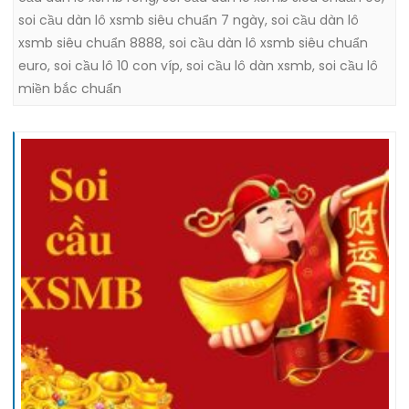
soi cầu dàn lô xsmb siêu chuẩn 7 ngày
,
soi cầu dàn lô
xsmb siêu chuẩn 8888
,
soi cầu dàn lô xsmb siêu chuẩn
euro
,
soi cầu lô 10 con víp
,
soi cầu lô dàn xsmb
,
soi cầu lô
miền bắc chuẩn