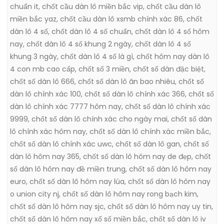
chuẩn it
,
chốt cầu dàn lô miền bắc vip
,
chốt cầu dàn lô
miền bắc yaz
,
chốt cầu dàn lô xsmb chính xác 86
,
chốt
dàn lô 4 số
,
chốt dàn lô 4 số chuẩn
,
chốt dàn lô 4 số hôm
nay
,
chốt dàn lô 4 số khung 2 ngày
,
chốt dàn lô 4 số
khung 3 ngày
,
chốt dàn lô 4 số là gì
,
chốt hôm nay dàn lô
4 con mb cao cấp
,
chốt số 3 miền
,
chốt số dàn đặc biệt
,
chốt số dàn lô 666
,
chốt số dàn lô ăn bao nhiêu
,
chốt số
dàn lô chính xác 100
,
chốt số dàn lô chính xác 366
,
chốt số
dàn lô chính xác 7777 hôm nay
,
chốt số dàn lô chính xác
9999
,
chốt số dàn lô chính xác cho ngày mai
,
chốt số dàn
lô chính xác hôm nay
,
chốt số dàn lô chính xác miền bắc
,
chốt số dàn lô chính xác uwc
,
chốt số dàn lô gan
,
chốt số
dàn lô hôm nay 365
,
chốt số dàn lô hôm nay de đẹp
,
chốt
số dàn lô hôm nay đề miền trung
,
chốt số dàn lô hôm nay
euro
,
chốt số dàn lô hôm nay lúa
,
chốt số dàn lô hôm nay
o union city nj
,
chốt số dàn lô hôm nay rong bạch kim
,
chốt số dàn lô hôm nay sjc
,
chốt số dàn lô hôm nay uy tin
,
chốt số dàn lô hôm nay xổ số miền bắc
,
chốt số dàn lô iv