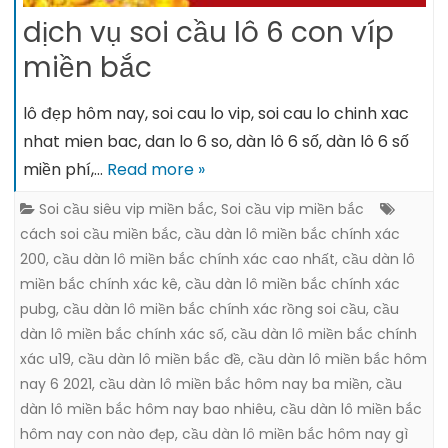
dịch vụ soi cầu lô 6 con víp
miền bắc
lô đẹp hôm nay, soi cau lo vip, soi cau lo chinh xac
nhat mien bac, dan lo 6 so, dàn lô 6 số, dàn lô 6 số
miền phí,…
Read more »
Soi cầu siêu vip miền bắc
,
Soi cầu vip miền bắc
cách soi cầu miền bắc
,
cầu dàn lô miền bắc chính xác
200
,
cầu dàn lô miền bắc chính xác cao nhất
,
cầu dàn lô
miền bắc chính xác kê
,
cầu dàn lô miền bắc chính xác
pubg
,
cầu dàn lô miền bắc chính xác rồng soi cầu
,
cầu
dàn lô miền bắc chính xác số
,
cầu dàn lô miền bắc chính
xác u19
,
cầu dàn lô miền bắc đề
,
cầu dàn lô miền bắc hôm
nay 6 2021
,
cầu dàn lô miền bắc hôm nay ba miền
,
cầu
dàn lô miền bắc hôm nay bao nhiêu
,
cầu dàn lô miền bắc
hôm nay con nào đẹp
,
cầu dàn lô miền bắc hôm nay gì