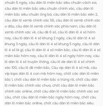
chuẩn 5 ngày
,
cầu dàn lô miền bắc siêu chuẩn cách soi
,
cầu dàn lô miền bắc siêu chuẩn chính xác
,
cầu dàn lô
miền bắc siêu chuẩn ông bà
,
cầu dàn lô miền bắc xiên 2
,
cầu dàn lô xsmb chính xác 56
,
cầu dàn lô xsmb chính xác
ơ đâu
,
cầu dàn lô xsmb chính xác phía nam
,
cầu dàn lô
xsmb chính xác về
,
cầu đề 6 số
,
cầu lô dàn lô 4 số hôm
nay
,
cầu lô dàn lô 4 số khung 2 ngày
,
cầu lô dàn lô 4 số
khung 3 ngày
,
cầu lô dàn lô 4 số khung 5 ngày
,
cầu lô dàn
lô 4 số là gì
,
cầu lô dàn lô 4 số miền bắc
,
cầu lô dàn lô 4 số
miền bắc hôm nay
,
cầu lô dàn lô 4 số ngày hôm nay
,
cầu
lô dàn lô 4 số truyền thống
,
cầu lô de dàn lô 4 số chính
xác 100
,
cầu lô đề miền bắc
,
Cầu vip dàn lô 4 số mb
,
cầu
víp kqxs dàn lô 4 con mb hôm nay
,
chốt các dàn lô miền
bắc l
,
chốt cầu dàn lô miền bắc a trúng rồi
,
chốt cầu dàn
lô miền bắc chính xác chưa
,
chốt cầu dàn lô miền bắc
chính xác online
,
chốt cầu dàn lô miền bắc chính xác soi
cầu
,
chốt cầu dàn lô miền bắc ngày hôm nay
,
chốt cầu
dàn lô miền bắc online
,
chốt cầu dàn lô miền bắc siêu