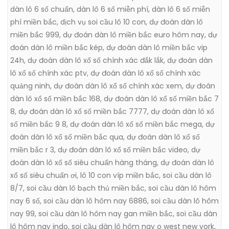
dàn lô 6 số chuẩn
,
dàn lô 6 số miễn phí
,
dàn lô 6 số miễn
phí miền bắc
,
dịch vụ soi cầu lô 10 con
,
dự đoán dàn lô
miền bắc 999
,
dự đoán dàn lô miền bắc euro hôm nay
,
dự
đoán dàn lô miền bắc kép
,
dự đoán dàn lô miền bắc vip
24h
,
dự đoán dàn lô xổ số chính xác đắk lắk
,
dự đoán dàn
lô xổ số chính xác ptv
,
dự đoán dàn lô xổ số chính xác
quảng ninh
,
dự đoán dàn lô xổ số chính xác xem
,
dự đoán
dàn lô xổ số miền bắc 168
,
dự đoán dàn lô xổ số miền bắc 7
8
,
dự đoán dàn lô xổ số miền bắc 7777
,
dự đoán dàn lô xổ
số miền bắc 9 8
,
dự đoán dàn lô xổ số miền bắc mega
,
dự
đoán dàn lô xổ số miền bắc qua
,
dự đoán dàn lô xổ số
miền bắc r 3
,
dự đoán dàn lô xổ số miền bắc video
,
dự
đoán dàn lô xổ số siêu chuẩn hàng tháng
,
dự đoán dàn lô
xổ số siêu chuẩn ơi
,
lô 10 con víp miền bắc
,
soi cầu dàn lô
8/7
,
soi cầu dàn lô bạch thủ miền bắc
,
soi cầu dàn lô hôm
nay 6 số
,
soi cầu dàn lô hôm nay 6886
,
soi cầu dàn lô hôm
nay 99
,
soi cầu dàn lô hôm nay gan miền bắc
,
soi cầu dàn
lô hôm nay indo
,
soi cầu dàn lô hôm nay o west new york
,