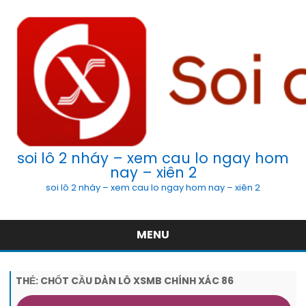
soi lô 2 nháy – xem cau lo ngay hom
nay – xiên 2
soi lô 2 nháy – xem cau lo ngay hom nay – xiên 2
MENU
Skip
to
content
THẺ:
CHỐT CẦU DÀN LÔ XSMB CHÍNH XÁC 86