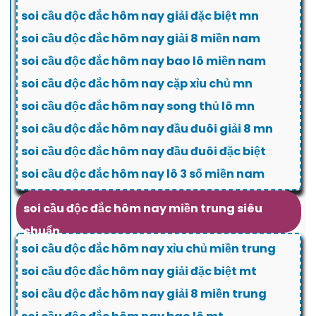
soi cầu độc đắc hôm nay giải đặc biệt mn
soi cầu độc đắc hôm nay giải 8 miền nam
soi cầu độc đắc hôm nay bao lô miền nam
soi cầu độc đắc hôm nay cặp xỉu chủ mn
soi cầu độc đắc hôm nay song thủ lô mn
soi cầu độc đắc hôm nay đầu đuôi giải 8 mn
soi cầu độc đắc hôm nay đầu đuôi đặc biệt
soi cầu độc đắc hôm nay lô 3 số miền nam
soi cầu độc đắc hôm nay miền trung siêu
chuẩn
soi cầu độc đắc hôm nay xỉu chủ miền trung
soi cầu độc đắc hôm nay giải đặc biệt mt
soi cầu độc đắc hôm nay giải 8 miền trung