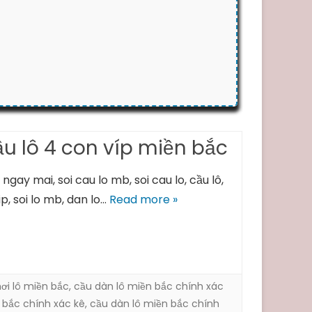
ầu lô 4 con víp miền bắc
 ngay mai, soi cau lo mb, soi cau lo, cầu lô,
vip, soi lo mb, dan lo…
Read more »
ơi lô miền bắc
,
cầu dàn lô miền bắc chính xác
 bắc chính xác kê
,
cầu dàn lô miền bắc chính