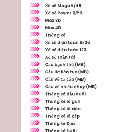
Xổ số Mega 6/45
Xổ số Power 6/55
Max 3D
Max 4D
Thống kê
Xổ số điện toán 6x36
Xổ số điện toán 123
Xổ số thần tài
Cầu bạch thủ (MB)
Cầu lật liên tục (MB)
Cầu về cả cặp (MB)
Cầu về nhiều nháy (MB)
Thống kê đầu đuôi
Thống kê lô gan
Thống kê lô xiên
Thống kê lô kép
Thống kê Đầu
Thống kê Đuôi