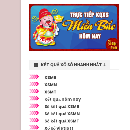
MIỀN NAM
XỔ SỐ POWER 6
DỊCH VỤ SOI CẦU GIẢI TÁM VÍP
XỔ SỐ MEGA 6/
MIỀN NAM
THỐNG KÊ
DỊCH VỤ SOI CẦU LÔ 3 SỐ VÍP
MIỀN NAM
DỊCH VỤ SOI CẦU SỚ ĐẦU ĐUÔI
GIẢI 8 VÍP MIỀN NAM
KẾT QUẢ XỔ SỐ NHANH NHẤT ⇓
DỊCH VỤ SOI CẦU SỚ ĐẦU ĐUÔI
XSMB
GIẢI ĐẶC BIỆT VÍP MIỀN NAM
XSMN
DỊCH VỤ SOI CẦU SONG THỦ LÔ
XSMT
VÍP MIỀN NAM
Kết quả hôm nay
Sổ kết quả XSMB
DỊCH VỤ SOI CẦU XÍU CHỦ VÍP
Sổ kết quả XSMN
MIỀN NAM
Sổ kết quả XSMT
Xổ số vietlott