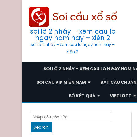
soi lô 2 nháy – xem cau lo
ngay hom nay – xiên 2
soi lô 2 nháy – xem cau lo ngay hom nay –
xiên 2
SOI LÔ 2 NHÁY – XEM CAU LO NGAY HOM NA
SOI CẦU VIP MIỀN NAM
BẮT CẦU CHUẨN
DỊCH VỤ SOI CẦU BAO LÔ VÍP
SỔ KẾT QUẢ
VIETLOTT
MIỀN NAM
SỔ KẾT QUẢ XSMT
XỔ SỐ VIETLOT
DỊCH VỤ SOI CẦU CẶP XÍU CHỦ
SỔ KẾT QUẢ XSMN
MAX 4D
VÍP MIỀN NAM
Search
SỔ KẾT QUẢ XSMB
MAX 3D
DỊCH VỤ SOI CẦU ĐẶC BIỆT VÍP