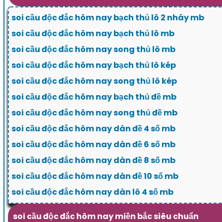
DỊCH VỤ SOI CẦU ĐỀ 4 CON VÍP
DỊCH VỤ SOI CẦU XIÊN 
/55
CẦU BẠCH THỦ (MB)
THỐNG KÊ ĐẦU – ĐUÔI
soi cầu độc đắc hôm nay bạch thủ lô 2 nháy mb
MIỀN BẮC
MIỀN BẮC
soi cầu độc đắc hôm nay bạch thủ lô mb
45
THỐNG KÊ ĐUÔI
DỊCH VỤ SOI CẦU ĐỀ 6 CON VÍP
DỊCH VỤ SOI CẦU XIÊN 
soi cầu độc đắc hôm nay song thủ lô mb
MIỀN BẮC
MIỀN BẮC
THỐNG KÊ ĐẦU
soi cầu độc đắc hôm nay bạch thủ lô kép
DỊCH VỤ SOI CẦU ĐỀ 8 CON VÍP
DỊCH VỤ SOI CẦU XIÊN 
THỐNG KÊ LÔ KÉP
soi cầu độc đắc hôm nay song thủ lô kép
MIỀN BẮC
MIỀN BẮC
THỐNG KÊ LÔ XIÊN
soi cầu độc đắc hôm nay bạch thủ đề mb
DỊCH VỤ SOI CẦU ĐỀ 10 CON VÍP
DỊCH VỤ SOI CẦU LÔ 
soi cầu độc đắc hôm nay song thủ đề mb
MIỀN BẮC
THỐNG KÊ LÔ GAN
VÍP MIỀN BẮC
soi cầu độc đắc hôm nay dàn đề 4 số mb
DỊCH VỤ SOI CẦU ĐỀ BẠCH THỦ
THỐNG KÊ ĐẦU ĐUÔI
DỊCH VỤ SOI CẦU LÔ 
soi cầu độc đắc hôm nay dàn đề 6 số mb
VÍP MIỀN BẮC
KÉP VÍP MIỀN BẮC
soi cầu độc đắc hôm nay dàn đề 8 số mb
DỊCH VỤ SOI CẦU ĐỀ ĐẦU ĐUÔI
soi cầu độc đắc hôm nay dàn đề 10 số mb
VÍP MIỀN BẮC
soi cầu độc đắc hôm nay dàn lô 4 số mb
DỊCH VỤ SOI CẦU ĐỀ SONG THỦ
VÍP MIỀN BẮC
soi cầu độc đắc hôm nay miền bắc siêu chuẩn