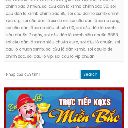
chính xác 3 miền
,
soi cầu dàn lô xsmb chính xác 50
,
soi
cầu dàn lô xsmb chính xác 95
,
soi cầu dàn lô xsmb chính
xác org
,
soi cầu dàn lô xsmb es
,
soi cầu dàn lô xsmb rong
,
soi cầu dàn lô xsmb siêu chuẩn 00
,
soi cầu dàn lô xsmb
siêu chuẩn 7 ngày
,
soi cầu dàn lô xsmb siêu chuẩn 8888
,
soi cầu dàn lô xsmb siêu chuẩn euro
,
soi cầu lô chuẩn
,
soi
cau lo chuan xsmb
,
soi cầu lô dàn xsmb
,
soi cau lo de
chinh xac
,
soi cau lo vip
,
soi cau lo vip chuan
Search