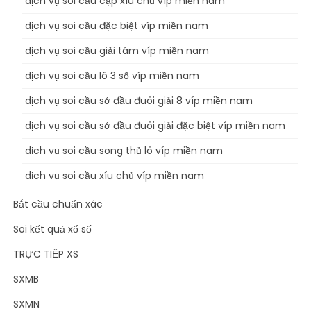
dịch vụ soi cầu cặp xíu chủ víp miền nam
dịch vụ soi cầu đặc biệt víp miền nam
dịch vụ soi cầu giải tám víp miền nam
dịch vụ soi cầu lô 3 số víp miền nam
dịch vụ soi cầu sớ đầu đuôi giải 8 víp miền nam
dịch vụ soi cầu sớ đầu đuôi giải đặc biệt víp miền nam
dịch vụ soi cầu song thủ lô víp miền nam
dịch vụ soi cầu xíu chủ víp miền nam
Bắt cầu chuẩn xác
Soi kết quả xổ số
TRỰC TIẾP XS
SXMB
SXMN