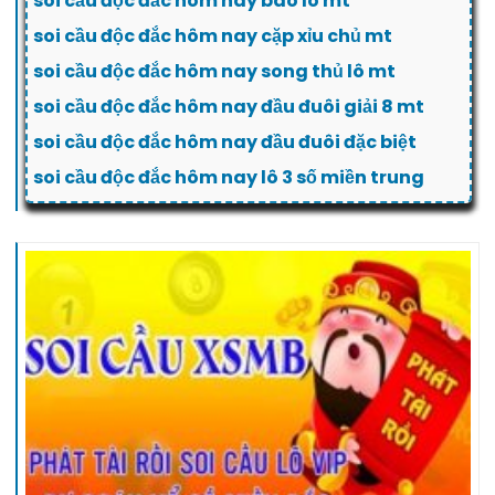
soi cầu độc đắc hôm nay bao lô mt
soi cầu độc đắc hôm nay cặp xỉu chủ mt
soi cầu độc đắc hôm nay song thủ lô mt
soi cầu độc đắc hôm nay đầu đuôi giải 8 mt
soi cầu độc đắc hôm nay đầu đuôi đặc biệt
soi cầu độc đắc hôm nay lô 3 số miền trung