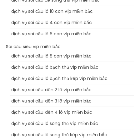
dịch vụ soi cầu đề song thủ víp miền bắc
dịch vụ soi cầu lô 10 con víp miền bắc
dịch vụ soi cầu lô 4 con víp miền bắc
dịch vụ soi cầu lô 6 con víp miền bắc
Soi cầu siêu vip miền bắc
dịch vụ soi cầu lô 8 con víp miền bắc
dịch vụ soi cầu lô bạch thủ víp miền bắc
dịch vụ soi cầu lô bạch thủ kép víp miền bắc
dịch vụ soi cầu xiên 2 lô víp miền bắc
dịch vụ soi cầu xiên 3 lô víp miền bắc
dịch vụ soi cầu xiên 4 lô víp miền bắc
dịch vụ soi cầu lô song thủ víp miền bắc
dịch vụ soi cầu lô song thủ kép víp miền bắc