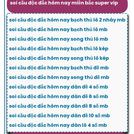
soi cầu độc đắc hôm nay miền bắc super vip
soi cầu độc đắc hôm nay bạch thủ lô 2 nháy mb
soi cầu độc đắc hôm nay bạch thủ lô mb
soi cầu độc đắc hôm nay song thủ lô mb
soi cầu độc đắc hôm nay bạch thủ lô kép
soi cầu độc đắc hôm nay song thủ lô kép
soi cầu độc đắc hôm nay bạch thủ đề mb
soi cầu độc đắc hôm nay song thủ đề mb
soi cầu độc đắc hôm nay dàn đề 4 số mb
soi cầu độc đắc hôm nay dàn đề 6 số mb
soi cầu độc đắc hôm nay dàn đề 8 số mb
soi cầu độc đắc hôm nay dàn đề 10 số mb
soi cầu độc đắc hôm nay dàn lô 4 số mb