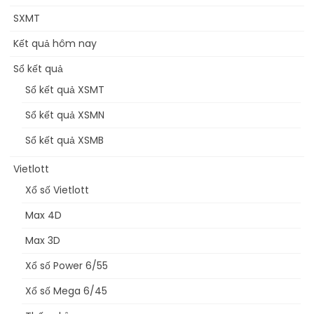
SXMT
Kết quả hôm nay
Sổ kết quả
Sổ kết quả XSMT
Sổ kết quả XSMN
Sổ kết quả XSMB
Vietlott
Xổ số Vietlott
Max 4D
Max 3D
Xổ số Power 6/55
Xổ số Mega 6/45