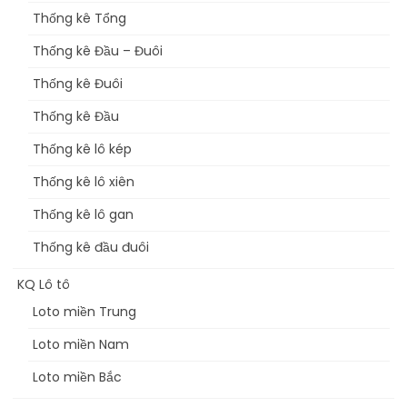
Thống kê Tổng
Thống kê Đầu – Đuôi
Thống kê Đuôi
Thống kê Đầu
Thống kê lô kép
Thống kê lô xiên
Thống kê lô gan
Thống kê đầu đuôi
KQ Lô tô
Loto miền Trung
Loto miền Nam
Loto miền Bắc