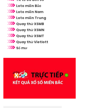
Loto miền Bắc
Loto miền Nam
Loto miền Trung
Quay thử XSMB
Quay thử XSMN
Quay thử XSMT
Quay thử Vietlott
Sổ mơ