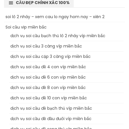
CẦU ĐẸP CHÍNH XÁC 100%
soi lô 2 nháy – xem cau lo ngay hom nay – xiên 2
Soi cầu vip miền bắc
dịch vụ soi cầu bạch thủ lô 2 nháy víp miền bắc
dịch vụ soi cầu 3 càng víp miền bắc
dịch vụ soi cầu cặp 3 càng víp miền bắc
dịch vụ soi cầu đề 4 con víp miền bắc
dịch vụ soi cầu đề 6 con víp miền bắc
dịch vụ soi cầu đề 8 con víp miền bắc
dịch vụ soi cầu đề 10 con víp miền bắc
dịch vụ soi cầu đề bạch thủ víp miền bắc
dịch vụ soi cầu đề đầu đuôi víp miền bắc