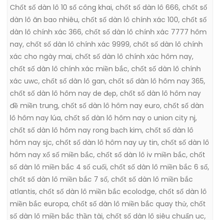
Chốt số dàn lô 10 số công khai
,
chốt số dàn lô 666
,
chốt số
dàn lô ăn bao nhiêu
,
chốt số dàn lô chính xác 100
,
chốt số
dàn lô chính xác 366
,
chốt số dàn lô chính xác 7777 hôm
nay
,
chốt số dàn lô chính xác 9999
,
chốt số dàn lô chính
xác cho ngày mai
,
chốt số dàn lô chính xác hôm nay
,
chốt số dàn lô chính xác miền bắc
,
chốt số dàn lô chính
xác uwc
,
chốt số dàn lô gan
,
chốt số dàn lô hôm nay 365
,
chốt số dàn lô hôm nay de đẹp
,
chốt số dàn lô hôm nay
đề miền trung
,
chốt số dàn lô hôm nay euro
,
chốt số dàn
lô hôm nay lúa
,
chốt số dàn lô hôm nay o union city nj
,
chốt số dàn lô hôm nay rong bạch kim
,
chốt số dàn lô
hôm nay sjc
,
chốt số dàn lô hôm nay uy tin
,
chốt số dàn lô
hôm nay xổ số miền bắc
,
chốt số dàn lô iv miền bắc
,
chốt
số dàn lô miền bắc 4 số cuối
,
chốt số dàn lô miền bắc 6 số
,
chốt số dàn lô miền bắc 7 số
,
chốt số dàn lô miền bắc
atlantis
,
chốt số dàn lô miền bắc ecolodge
,
chốt số dàn lô
miền bắc europa
,
chốt số dàn lô miền bắc quay thử
,
chốt
số dàn lô miền bắc thần tài
,
chốt số dàn lô siêu chuẩn uc
,