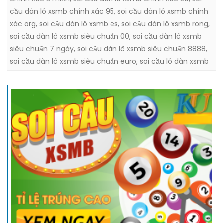
cầu dàn lô xsmb chính xác 95
,
soi cầu dàn lô xsmb chính
xác org
,
soi cầu dàn lô xsmb es
,
soi cầu dàn lô xsmb rong
,
soi cầu dàn lô xsmb siêu chuẩn 00
,
soi cầu dàn lô xsmb
siêu chuẩn 7 ngày
,
soi cầu dàn lô xsmb siêu chuẩn 8888
,
soi cầu dàn lô xsmb siêu chuẩn euro
,
soi cầu lô dàn xsmb