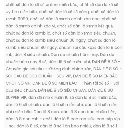
chốt số dàn lô xổ số online miền bắc
,
chốt số dàn lô xổ số
uy tín miền bắc
,
chốt số dàn lô xổ số vàng
,
chốt số dàn lô
xsmb 9999
,
chốt số dàn lô xsmb chính xác one
,
chốt số
dàn lô xsmb chính xác yi
,
chốt số dàn lô xsmb kết quả
,
chốt số dàn lô xsmb lô
,
chốt số dàn lô xsmb siêu chuẩn
,
chốt số dàn lô xsmb siêu chuẩn 30 ngày
,
chốt số dàn lô
xsmb siêu chuẩn 90 ngày
,
chuẩn soi cầu kqxs dàn lô 8 con
mb
,
dàn 8 siêu chuẩn
,
Dàn de chuẩn hôm nay
,
Dàn de
chuẩn hôm nay 8 số
,
dàn đề 6 số miễn phí
,
DÀN ĐỀ 8 SỐ –
Chuyên gia soi cầu – Khẳng định chính xác
,
DÀN ĐỀ 8 SỐ –
SOI CẦU ĐỀ SIÊU CHUẨN – SIÊU VIP
,
DÀN ĐỀ 8 SỐ MIỀN BẮC -
CHỐT SỐ VIP
,
DÀN ĐỀ 8 SỐ MIỀN BẮC - Thần tài xổ số - Soi
cầu siêu chuẩn
,
DÀN ĐỀ 8 SỐ SIÊU CHUẨN
,
DÀN ĐỀ 8 SỐ
SUPPER VIP
,
dàn đề mb chuẩn 10 số dàn lô 8 số miền bắc
,
dàn lô 6 số chuẩn
,
dàn lô 6 số miễn phí
,
dàn lô 6 số miễn
phí miền bắc
,
Dàn lô 8 con
,
dàn lô 8 con bao nhiêu tiền
,
dàn lô 8 con mb - chốt dàn lô 8 con mb siêu cao cấp víp
- soi
,
dàn lô 8 số
,
dàn lô 8 số 1 ăn bao nhiêu
,
dàn lô 8 số 1