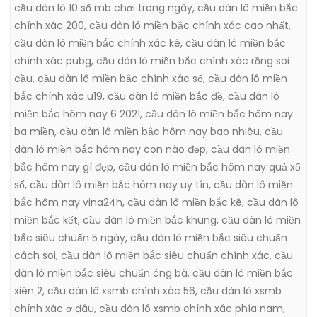
cầu dàn lô 10 số mb chơi trong ngày
,
cầu dàn lô miền bắc
chính xác 200
,
cầu dàn lô miền bắc chính xác cao nhất
,
cầu dàn lô miền bắc chính xác kê
,
cầu dàn lô miền bắc
chính xác pubg
,
cầu dàn lô miền bắc chính xác rồng soi
cầu
,
cầu dàn lô miền bắc chính xác số
,
cầu dàn lô miền
bắc chính xác u19
,
cầu dàn lô miền bắc đề
,
cầu dàn lô
miền bắc hôm nay 6 2021
,
cầu dàn lô miền bắc hôm nay
ba miền
,
cầu dàn lô miền bắc hôm nay bao nhiêu
,
cầu
dàn lô miền bắc hôm nay con nào đẹp
,
cầu dàn lô miền
bắc hôm nay gì đẹp
,
cầu dàn lô miền bắc hôm nay quả xổ
số
,
cầu dàn lô miền bắc hôm nay uy tín
,
cầu dàn lô miền
bắc hôm nay vina24h
,
cầu dàn lô miền bắc kê
,
cầu dàn lô
miền bắc kết
,
cầu dàn lô miền bắc khung
,
cầu dàn lô miền
bắc siêu chuẩn 5 ngày
,
cầu dàn lô miền bắc siêu chuẩn
cách soi
,
cầu dàn lô miền bắc siêu chuẩn chính xác
,
cầu
dàn lô miền bắc siêu chuẩn ông bà
,
cầu dàn lô miền bắc
xiên 2
,
cầu dàn lô xsmb chính xác 56
,
cầu dàn lô xsmb
chính xác ơ đâu
,
cầu dàn lô xsmb chính xác phía nam
,