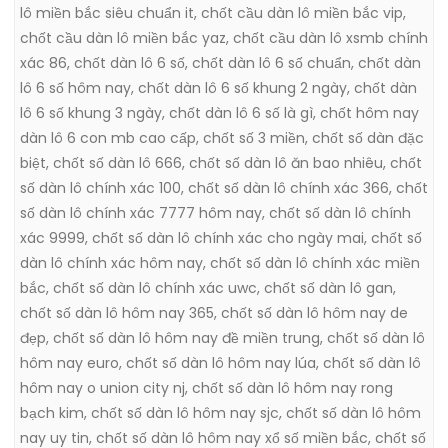
lô miền bắc siêu chuẩn it
,
chốt cầu dàn lô miền bắc vip
,
chốt cầu dàn lô miền bắc yaz
,
chốt cầu dàn lô xsmb chính
xác 86
,
chốt dàn lô 6 số
,
chốt dàn lô 6 số chuẩn
,
chốt dàn
lô 6 số hôm nay
,
chốt dàn lô 6 số khung 2 ngày
,
chốt dàn
lô 6 số khung 3 ngày
,
chốt dàn lô 6 số là gì
,
chốt hôm nay
dàn lô 6 con mb cao cấp
,
chốt số 3 miền
,
chốt số dàn đặc
biệt
,
chốt số dàn lô 666
,
chốt số dàn lô ăn bao nhiêu
,
chốt
số dàn lô chính xác 100
,
chốt số dàn lô chính xác 366
,
chốt
số dàn lô chính xác 7777 hôm nay
,
chốt số dàn lô chính
xác 9999
,
chốt số dàn lô chính xác cho ngày mai
,
chốt số
dàn lô chính xác hôm nay
,
chốt số dàn lô chính xác miền
bắc
,
chốt số dàn lô chính xác uwc
,
chốt số dàn lô gan
,
chốt số dàn lô hôm nay 365
,
chốt số dàn lô hôm nay de
đẹp
,
chốt số dàn lô hôm nay đề miền trung
,
chốt số dàn lô
hôm nay euro
,
chốt số dàn lô hôm nay lúa
,
chốt số dàn lô
hôm nay o union city nj
,
chốt số dàn lô hôm nay rong
bạch kim
,
chốt số dàn lô hôm nay sjc
,
chốt số dàn lô hôm
nay uy tin
,
chốt số dàn lô hôm nay xổ số miền bắc
,
chốt số