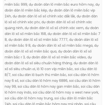
miền bắc 999
,
dự đoán dàn lô miền bắc euro hôm nay
,
dự
đoán dàn lô miền bắc kép
,
dự đoán dàn lô miền bắc vip
24h
,
dự đoán dàn lô xổ số chính xác đắk lắk
,
dự đoán dàn
lô xổ số chính xác ptv
,
dự đoán dàn lô xổ số chính xác
quảng ninh
,
dự đoán dàn lô xổ số chính xác xem
,
dự đoán
dàn lô xổ số miền bắc 168
,
dự đoán dàn lô xổ số miền bắc 7
8
,
dự đoán dàn lô xổ số miền bắc 7777
,
dự đoán dàn lô xổ
số miền bắc 9 8
,
dự đoán dàn lô xổ số miền bắc mega
,
dự
đoán dàn lô xổ số miền bắc qua
,
dự đoán dàn lô xổ số
miền bắc r 3
,
dự đoán dàn lô xổ số miền bắc video
,
dự
đoán dàn lô xổ số siêu chuẩn hàng tháng
,
dự đoán dàn lô
xổ số siêu chuẩn ơi
,
lô 10 con víp miền bắc
,
soi cầu dàn lô
8/7
,
soi cầu dàn lô bạch thủ miền bắc
,
soi cầu dàn lô hôm
nay 6 số
,
soi cầu dàn lô hôm nay 6886
,
soi cầu dàn lô hôm
nay 99
,
soi cầu dàn lô hôm nay gan miền bắc
,
soi cầu dàn
lô hôm nay indo
,
soi cầu dàn lô hôm nay o west new york
,
soi cầu dàn lô hôm nay trung
,
soi cầu dàn lô miền bắc
24h
,
soi cầu dàn lô miền bắc hôm nay mỹ nhân
,
soi cầu