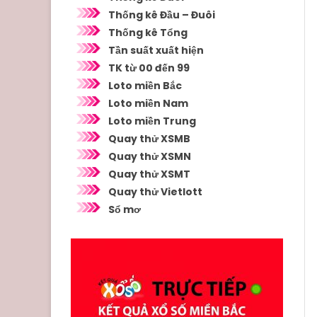
Thống kê Đầu – Đuôi
Thống kê Tổng
Tần suất xuất hiện
TK từ 00 đến 99
Loto miền Bắc
Loto miền Nam
Loto miền Trung
Quay thử XSMB
Quay thử XSMN
Quay thử XSMT
Quay thử Vietlott
Sổ mơ