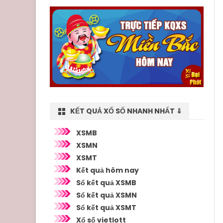
MIỀN NAM
XỔ SỐ POWER 6
DỊCH VỤ SOI CẦU GIẢI TÁM VÍP
XỔ SỐ MEGA 6/
MIỀN NAM
THỐNG KÊ
DỊCH VỤ SOI CẦU LÔ 3 SỐ VÍP
MIỀN NAM
DỊCH VỤ SOI CẦU SỚ ĐẦU ĐUÔI
GIẢI 8 VÍP MIỀN NAM
KẾT QUẢ XỔ SỐ NHANH NHẤT ⇓
DỊCH VỤ SOI CẦU SỚ ĐẦU ĐUÔI
XSMB
GIẢI ĐẶC BIỆT VÍP MIỀN NAM
XSMN
DỊCH VỤ SOI CẦU SONG THỦ LÔ
XSMT
VÍP MIỀN NAM
Kết quả hôm nay
Sổ kết quả XSMB
DỊCH VỤ SOI CẦU XÍU CHỦ VÍP
Sổ kết quả XSMN
MIỀN NAM
Sổ kết quả XSMT
Xổ số vietlott