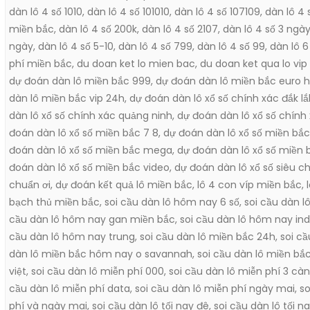
dàn lô 4 số 1010
,
dàn lô 4 số 101010
,
dàn lô 4 số 107109
,
dàn lô 4 s
miền bắc
,
dàn lô 4 số 200k
,
dàn lô 4 số 2107
,
dàn lô 4 số 3 ngà
ngày
,
dàn lô 4 số 5-10
,
dàn lô 4 số 799
,
dàn lô 4 số 99
,
dàn lô 6
phí miền bắc
,
du doan ket lo mien bac
,
du doan ket qua lo vi
dự đoán dàn lô miền bắc 999
,
dự đoán dàn lô miền bắc euro 
dàn lô miền bắc vip 24h
,
dự đoán dàn lô xổ số chính xác đắk lắ
dàn lô xổ số chính xác quảng ninh
,
dự đoán dàn lô xổ số chính
đoán dàn lô xổ số miền bắc 7 8
,
dự đoán dàn lô xổ số miền bắ
đoán dàn lô xổ số miền bắc mega
,
dự đoán dàn lô xổ số miền 
đoán dàn lô xổ số miền bắc video
,
dự đoán dàn lô xổ số siêu 
chuẩn ơi
,
dự đoán kết quả lô miền bắc
,
lô 4 con víp miền bắc
,
bạch thủ miền bắc
,
soi cầu dàn lô hôm nay 6 số
,
soi cầu dàn 
cầu dàn lô hôm nay gan miền bắc
,
soi cầu dàn lô hôm nay in
cầu dàn lô hôm nay trung
,
soi cầu dàn lô miền bắc 24h
,
soi c
dàn lô miền bắc hôm nay o savannah
,
soi cầu dàn lô miền b
việt
,
soi cầu dàn lô miễn phí 000
,
soi cầu dàn lô miễn phí 3 cà
cầu dàn lô miễn phí data
,
soi cầu dàn lô miễn phí ngày mai
,
so
phí và ngày mai
,
soi cầu dàn lô tối nay đê
,
soi cầu dàn lô tối na