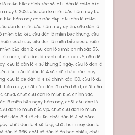
 lô miền bắc chính xác số
,
cầu dàn lô miền bắc
ôm nay 6 2021
,
cầu dàn lô miền bắc hôm nay ba
ền bắc hôm nay con nào đẹp
,
cầu dàn lô miền
cầu dàn lô miền bắc hôm nay uy tín
,
cầu dàn lô
ô miền bắc kết
,
cầu dàn lô miền bắc khung
,
cầu
chuẩn cách soi
,
cầu dàn lô miền bắc siêu chuẩn
 miền bắc xiên 2
,
cầu dàn lô xsmb chính xác 56
,
 phía nam
,
cầu dàn lô xsmb chính xác về
,
cầu đề
gày
,
cầu lô dàn lô 4 số khung 3 ngày
,
cầu lô dàn lô
miền bắc
,
cầu lô dàn lô 4 số miền bắc hôm nay
,
ống
,
cầu lô de dàn lô 4 số chính xác 100
,
cầu lô đề
 mb hôm nay
,
chốt các dàn lô miền bắc l
,
chốt cầu
ác chưa
,
chốt cầu dàn lô miền bắc chính xác
dàn lô miền bắc ngày hôm nay
,
chốt cầu dàn lô
cầu dàn lô miền bắc vip
,
chốt cầu dàn lô miền
chốt dàn lô 4 số chuẩn
,
chốt dàn lô 4 số hôm
ngày
,
chốt dàn lô 4 số là gì
,
chốt hôm nay dàn lô
số dàn lô 666
,
chốt số dàn lô ăn bao nhiêu
,
chốt