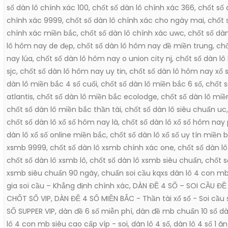
số dàn lô chính xác 100
,
chốt số dàn lô chính xác 366
,
chốt số
chính xác 9999
,
chốt số dàn lô chính xác cho ngày mai
,
chốt 
chính xác miền bắc
,
chốt số dàn lô chính xác uwc
,
chốt số dàn
lô hôm nay de đẹp
,
chốt số dàn lô hôm nay đề miền trung
,
chố
nay lúa
,
chốt số dàn lô hôm nay o union city nj
,
chốt số dàn l
sjc
,
chốt số dàn lô hôm nay uy tin
,
chốt số dàn lô hôm nay xổ 
dàn lô miền bắc 4 số cuối
,
chốt số dàn lô miền bắc 6 số
,
chốt s
atlantis
,
chốt số dàn lô miền bắc ecolodge
,
chốt số dàn lô mi
chốt số dàn lô miền bắc thần tài
,
chốt số dàn lô siêu chuẩn uc
chốt số dàn lô xổ số hôm nay là
,
chốt số dàn lô xổ số hôm nay
dàn lô xổ số online miền bắc
,
chốt số dàn lô xổ số uy tín miền 
xsmb 9999
,
chốt số dàn lô xsmb chính xác one
,
chốt số dàn l
chốt số dàn lô xsmb lô
,
chốt số dàn lô xsmb siêu chuẩn
,
chốt s
xsmb siêu chuẩn 90 ngày
,
chuẩn soi cầu kqxs dàn lô 4 con m
gia soi cầu – Khẳng định chính xác
,
DÀN ĐỀ 4 SỐ – SOI CẦU ĐỀ 
CHỐT SỐ VIP
,
DÀN ĐỀ 4 SỐ MIỀN BẮC - Thần tài xổ số - Soi cầu
SỐ SUPPER VIP
,
dàn đề 6 số miễn phí
,
dàn đề mb chuẩn 10 số dà
lô 4 con mb siêu cao cấp víp - soi
,
dàn lô 4 số
,
dàn lô 4 số 1 ă