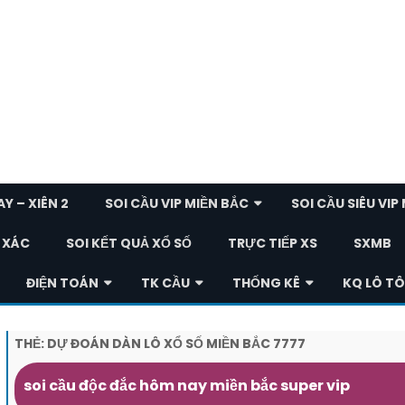
Skip
Y – XIÊN 2
SOI CẦU VIP MIỀN BẮC
to
SOI CẦU SIÊU VIP
content
 XÁC
SOI KẾT QUẢ XỔ SỐ
DỊCH VỤ SOI CẦU BẠCH THỦ LÔ
TRỰC TIẾP XS
DỊCH VỤ SOI CẦU LÔ 8
SXMB
2 NHÁY VÍP MIỀN BẮC
MIỀN BẮC
ĐIỆN TOÁN
TK CẦU
THỐNG KÊ
KQ LÔ TÔ
DỊCH VỤ SOI CẦU 3 CÀNG VÍP
DỊCH VỤ SOI CẦU LÔ 
T
XỔ SỐ THẦN TÀI
MIỀN BẮC
CẦU VỀ NHIỀU NHÁY (MB)
TK TỪ 00 ĐẾN 99
VÍP MIỀN BẮC
LOTO MIỀN
THẺ:
DỰ ĐOÁN DÀN LÔ XỔ SỐ MIỀN BẮC 7777
XỔ SỐ ĐIỆN TOÁN 123
DỊCH VỤ SOI CẦU CẶP 3 CÀNG
CẦU VỀ CẢ CẶP (MB)
TẦN SUẤT XUẤT HIỆN
DỊCH VỤ SOI CẦU LÔ 
LOTO MIỀN
VÍP MIỀN BẮC
KÉP VÍP MIỀN BẮC
soi cầu độc đắc hôm nay miền bắc super vip
XỔ SỐ ĐIỆN TOÁN 6×36
CẦU LẬT LIÊN TỤC (MB)
THỐNG KÊ TỔNG
LOTO MIỀN