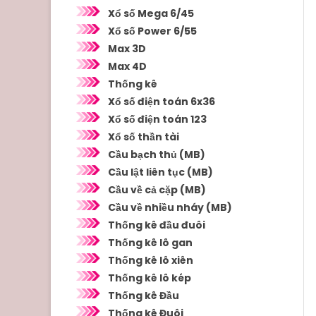
Xổ số Mega 6/45
Xổ số Power 6/55
Max 3D
Max 4D
Thống kê
Xổ số điện toán 6x36
Xổ số điện toán 123
Xổ số thần tài
Cầu bạch thủ (MB)
Cầu lật liên tục (MB)
Cầu về cả cặp (MB)
Cầu về nhiều nháy (MB)
Thống kê đầu đuôi
Thống kê lô gan
Thống kê lô xiên
Thống kê lô kép
Thống kê Đầu
Thống kê Đuôi