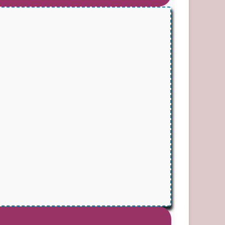
2 LÔ VÍP
DỊCH VỤ SOI CẦU GIẢI TÁM VÍP
QUAY THỬ XSMB
MIỀN TRUNG
3 LÔ VÍP
DỊCH VỤ SOI CẦU LÔ 3 SỐ VÍP
MIỀN TRUNG
4 LÔ VÍP
DỊCH VỤ SOI CẦU SỚ ĐẦU ĐUÔI
GIẢI 8 VÍP MIỀN TRUNG
SONG THỦ
DỊCH VỤ SOI CẦU SỚ ĐẦU ĐUÔI
GIẢI ĐẶC BIỆT VÍP MIỀN
TRUNG
SONG THỦ
DỊCH VỤ SOI CẦU SONG THỦ LÔ
VÍP MIỀN TRUNG
DỊCH VỤ SOI CẦU XÍU CHỦ VÍP
MIỀN TRUNG