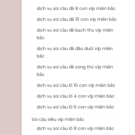
dịch vụ soi cầu đề 8 con víp miền bắc
dịch vụ soi cầu đề 10 con víp miền bắc
dịch vụ soi cầu đề bạch thủ víp miền
bắc
dịch vụ soi cầu đề đầu đuôi víp miền
bắc
dịch vụ soi cầu đề song thủ víp miền
bắc
dịch vụ soi cầu lô 10 con víp miền bắc
dịch vụ soi cầu lô 4 con víp miền bắc
dịch vụ soi cầu lô 6 con víp miền bắc
Soi cầu siêu vip miền bắc
dịch vụ soi cầu lô 8 con víp miền bắc