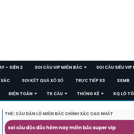
Skip
Y – XIÊN 2
SOI CẦU VIP MIỀN BẮC
to
SOI CẦU SIÊU VIP
content
 XÁC
SOI KẾT QUẢ XỔ SỐ
DỊCH VỤ SOI CẦU BẠCH THỦ LÔ
TRỰC TIẾP XS
DỊCH VỤ SOI CẦU LÔ 8
SXMB
2 NHÁY VÍP MIỀN BẮC
MIỀN BẮC
ĐIỆN TOÁN
TK CẦU
THỐNG KÊ
KQ LÔ TÔ
DỊCH VỤ SOI CẦU 3 CÀNG VÍP
DỊCH VỤ SOI CẦU LÔ 
T
XỔ SỐ THẦN TÀI
MIỀN BẮC
CẦU VỀ NHIỀU NHÁY (MB)
TK TỪ 00 ĐẾN 99
VÍP MIỀN BẮC
LOTO MIỀN
THẺ:
CẦU DÀN LÔ MIỀN BẮC CHÍNH XÁC CAO NHẤT
XỔ SỐ ĐIỆN TOÁN 123
DỊCH VỤ SOI CẦU CẶP 3 CÀNG
CẦU VỀ CẢ CẶP (MB)
TẦN SUẤT XUẤT HIỆN
DỊCH VỤ SOI CẦU LÔ 
LOTO MIỀN
VÍP MIỀN BẮC
KÉP VÍP MIỀN BẮC
soi cầu độc đắc hôm nay miền bắc super vip
XỔ SỐ ĐIỆN TOÁN 6×36
CẦU LẬT LIÊN TỤC (MB)
THỐNG KÊ TỔNG
LOTO MIỀN