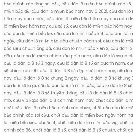
bắc chính xác rồng soi cầu
,
cầu dàn lô miền bắc chính xác số
,
miền bắc đề
,
cầu dàn lô miền bắc hôm nay 6 2021
,
cầu dàn lô
hôm nay bao nhiêu
,
cầu dàn lô miền bắc hôm nay con nào đ
lô miền bắc hôm nay quả xổ số
,
cầu dàn lô miền bắc hôm nay 
cầu dàn lô miền bắc kê
,
cầu dàn lô miền bắc kết
,
cầu dàn lô m
ngày
,
cầu dàn lô miền bắc siêu chuẩn cách soi
,
cầu dàn lô mi
bắc siêu chuẩn ông bà
,
cầu dàn lô miền bắc xiên 2
,
cầu dàn lô
đâu
,
cầu dàn lô xsmb chính xác phía nam
,
cầu dàn lô xsmb ch
cầu lô dàn lô 8 số 3 ngày
,
cầu lô dàn lô 8 số ăn quanh năm
,
cầ
số chính xác 100
,
cầu lô dàn lô 8 số đẹp nhất hôm nay
,
cầu lô 
nay
,
cầu lô dàn lô 8 số khung 2 ngày
,
cầu lô dàn lô 8 số khung
dàn lô 8 số là gì
,
cầu lô dàn lô 8 số miền bắc
,
cầu lô dàn lô 8 
nay
,
cầu lô dàn lô 8 số truyền thống
,
cầu lô de dàn lô 8 số chín
mb
,
cầu víp kqxs dàn lô 8 con mb hôm nay
,
chốt các dàn lô m
chốt cầu dàn lô miền bắc chính xác chưa
,
chốt cầu dàn lô mi
bắc chính xác soi cầu
,
chốt cầu dàn lô miền bắc ngày hôm na
lô miền bắc siêu chuẩn it
,
chốt cầu dàn lô miền bắc vip
,
chốt c
chính xác 86
,
chốt dàn lô 8 số
,
chốt dàn lô 8 số chuẩn
,
chốt dà