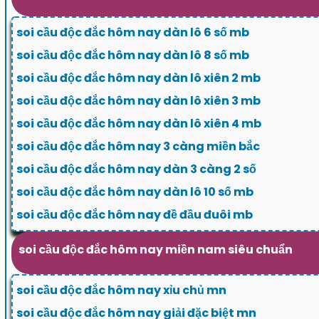
DỊCH VỤ SOI CẦU LÔ 10 CON VÍP
MIỀN BẮC
soi cầu độc đắc hôm nay dàn lô 6 số mb
soi cầu độc đắc hôm nay dàn lô 8 số mb
DỊCH VỤ SOI CẦU LÔ 4 CON VÍP
MIỀN BẮC
soi cầu độc đắc hôm nay dàn lô xiên 2 mb
soi cầu độc đắc hôm nay dàn lô xiên 3 mb
DỊCH VỤ SOI CẦU LÔ 6 CON VÍP
MIỀN BẮC
soi cầu độc đắc hôm nay dàn lô xiên 4 mb
soi cầu độc đắc hôm nay 3 càng miền bắc
soi cầu độc đắc hôm nay dàn 3 càng 2 số
soi cầu độc đắc hôm nay dàn lô 10 số mb
soi cầu độc đắc hôm nay đề đầu đuôi mb
soi cầu độc đắc hôm nay miền nam siêu chuẩn
soi cầu độc đắc hôm nay xỉu chủ mn
soi cầu độc đắc hôm nay giải đặc biệt mn