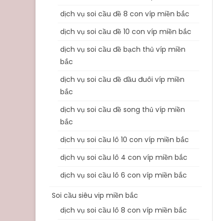
dịch vụ soi cầu đề 8 con víp miền bắc
dịch vụ soi cầu đề 10 con víp miền bắc
dịch vụ soi cầu đề bạch thủ víp miền
bắc
dịch vụ soi cầu đề đầu đuôi víp miền
bắc
dịch vụ soi cầu đề song thủ víp miền
bắc
dịch vụ soi cầu lô 10 con víp miền bắc
dịch vụ soi cầu lô 4 con víp miền bắc
dịch vụ soi cầu lô 6 con víp miền bắc
Soi cầu siêu vip miền bắc
dịch vụ soi cầu lô 8 con víp miền bắc