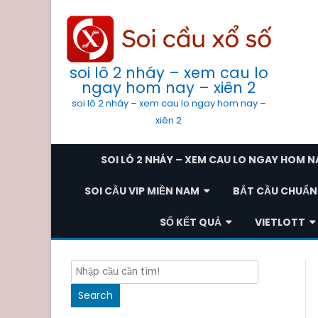
soi lô 2 nháy – xem cau lo
ngay hom nay – xiên 2
soi lô 2 nháy – xem cau lo ngay hom nay –
xiên 2
SOI LÔ 2 NHÁY – XEM CAU LO NGAY HOM NA
SOI CẦU VIP MIỀN NAM
BẮT CẦU CHUẨN
DỊCH VỤ SOI CẦU BAO LÔ VÍP
SỔ KẾT QUẢ
VIETLOTT
MIỀN NAM
SỔ KẾT QUẢ XSMT
XỔ SỐ VIETLOT
DỊCH VỤ SOI CẦU CẶP XÍU CHỦ
SỔ KẾT QUẢ XSMN
MAX 4D
VÍP MIỀN NAM
Search
SỔ KẾT QUẢ XSMB
MAX 3D
DỊCH VỤ SOI CẦU ĐẶC BIỆT VÍP