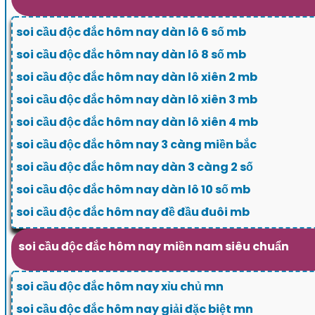
DỊCH VỤ SOI CẦU LÔ 10 CON VÍP
MIỀN BẮC
soi cầu độc đắc hôm nay dàn lô 6 số mb
soi cầu độc đắc hôm nay dàn lô 8 số mb
DỊCH VỤ SOI CẦU LÔ 4 CON VÍP
MIỀN BẮC
soi cầu độc đắc hôm nay dàn lô xiên 2 mb
soi cầu độc đắc hôm nay dàn lô xiên 3 mb
DỊCH VỤ SOI CẦU LÔ 6 CON VÍP
MIỀN BẮC
soi cầu độc đắc hôm nay dàn lô xiên 4 mb
soi cầu độc đắc hôm nay 3 càng miền bắc
soi cầu độc đắc hôm nay dàn 3 càng 2 số
soi cầu độc đắc hôm nay dàn lô 10 số mb
soi cầu độc đắc hôm nay đề đầu đuôi mb
soi cầu độc đắc hôm nay miền nam siêu chuẩn
soi cầu độc đắc hôm nay xỉu chủ mn
soi cầu độc đắc hôm nay giải đặc biệt mn