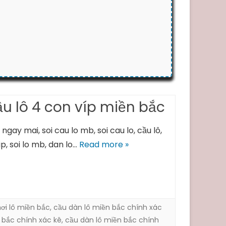
ầu lô 4 con víp miền bắc
 ngay mai, soi cau lo mb, soi cau lo, cầu lô,
vip, soi lo mb, dan lo…
Read more »
ơi lô miền bắc
,
cầu dàn lô miền bắc chính xác
 bắc chính xác kê
,
cầu dàn lô miền bắc chính