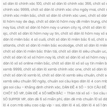
số dàn lô chính xác 100
,
chốt số dàn lô chính xác 366
,
chốt số
chính xác 9999
,
chốt số dàn lô chính xác cho ngày mai
,
chốt 
chính xác miền bắc
,
chốt số dàn lô chính xác uwc
,
chốt số dàn
lô hôm nay de đẹp
,
chốt số dàn lô hôm nay đề miền trung
,
chố
nay lúa
,
chốt số dàn lô hôm nay o union city nj
,
chốt số dàn l
sjc
,
chốt số dàn lô hôm nay uy tin
,
chốt số dàn lô hôm nay xổ 
dàn lô miền bắc 4 số cuối
,
chốt số dàn lô miền bắc 6 số
,
chốt s
atlantis
,
chốt số dàn lô miền bắc ecolodge
,
chốt số dàn lô mi
chốt số dàn lô miền bắc thần tài
,
chốt số dàn lô siêu chuẩn uc
chốt số dàn lô xổ số hôm nay là
,
chốt số dàn lô xổ số hôm nay
dàn lô xổ số online miền bắc
,
chốt số dàn lô xổ số uy tín miền 
xsmb 9999
,
chốt số dàn lô xsmb chính xác one
,
chốt số dàn l
chốt số dàn lô xsmb lô
,
chốt số dàn lô xsmb siêu chuẩn
,
chốt s
xsmb siêu chuẩn 90 ngày
,
chuẩn soi cầu kqxs dàn lô 4 con m
gia soi cầu – Khẳng định chính xác
,
DÀN ĐỀ 4 SỐ – SOI CẦU ĐỀ 
CHỐT SỐ VIP
,
DÀN ĐỀ 4 SỐ MIỀN BẮC - Thần tài xổ số - Soi cầu
SỐ SUPPER VIP
,
dàn đề 6 số miễn phí
,
dàn đề mb chuẩn 10 số dà
lô 4 con mb siêu cao cấp víp - soi
,
dàn lô 4 số
,
dàn lô 4 số 1 ă