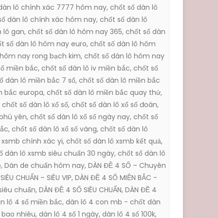
 dàn lô chính xác 7777 hôm nay
,
chốt số dàn lô
số dàn lô chính xác hôm nay
,
chốt số dàn lô
 lô gan
,
chốt số dàn lô hôm nay 365
,
chốt số dàn
t số dàn lô hôm nay euro
,
chốt số dàn lô hôm
ô hôm nay rong bạch kim
,
chốt số dàn lô hôm nay
số miền bắc
,
chốt số dàn lô iv miền bắc
,
chốt số
ố dàn lô miền bắc 7 số
,
chốt số dàn lô miền bắc
ền bắc europa
,
chốt số dàn lô miền bắc quay thử
,
,
chốt số dàn lô xổ số
,
chốt số dàn lô xổ số đoán
,
 phú yên
,
chốt số dàn lô xổ số ngày nay
,
chốt số
bắc
,
chốt số dàn lô xổ số vàng
,
chốt số dàn lô
ô xsmb chính xác yi
,
chốt số dàn lô xsmb kết quả
,
ố dàn lô xsmb siêu chuẩn 30 ngày
,
chốt số dàn lô
b
,
Dàn de chuẩn hôm nay
,
DÀN ĐỀ 4 SỐ – Chuyên
SIÊU CHUẨN – SIÊU VIP
,
DÀN ĐỀ 4 SỐ MIỀN BẮC -
 siêu chuẩn
,
DÀN ĐỀ 4 SỐ SIÊU CHUẨN
,
DÀN ĐỀ 4
n lô 4 số miền bắc
,
dàn lô 4 con mb - chốt dàn
n bao nhiêu
,
dàn lô 4 số 1 ngày
,
dàn lô 4 số 100k
,