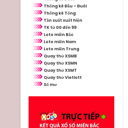
Thống kê Đầu – Đuôi
Thống kê Tổng
Tần suất xuất hiện
TK từ 00 đến 99
Loto miền Bắc
Loto miền Nam
Loto miền Trung
Quay thử XSMB
Quay thử XSMN
Quay thử XSMT
Quay thử Vietlott
Sổ mơ