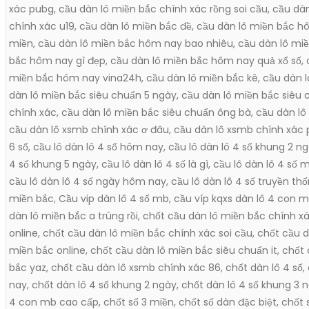
xác pubg
,
cầu dàn lô miền bắc chính xác rồng soi cầu
,
cầu dàn
chính xác u19
,
cầu dàn lô miền bắc đề
,
cầu dàn lô miền bắc h
miền
,
cầu dàn lô miền bắc hôm nay bao nhiêu
,
cầu dàn lô mi
bắc hôm nay gì đẹp
,
cầu dàn lô miền bắc hôm nay quả xổ số
,
miền bắc hôm nay vina24h
,
cầu dàn lô miền bắc kê
,
cầu dàn l
dàn lô miền bắc siêu chuẩn 5 ngày
,
cầu dàn lô miền bắc siêu 
chính xác
,
cầu dàn lô miền bắc siêu chuẩn ông bà
,
cầu dàn lô
cầu dàn lô xsmb chính xác ơ đâu
,
cầu dàn lô xsmb chính xác
6 số
,
cầu lô dàn lô 4 số hôm nay
,
cầu lô dàn lô 4 số khung 2 n
4 số khung 5 ngày
,
cầu lô dàn lô 4 số là gì
,
cầu lô dàn lô 4 số 
cầu lô dàn lô 4 số ngày hôm nay
,
cầu lô dàn lô 4 số truyền th
miền bắc
,
Cầu vip dàn lô 4 số mb
,
cầu víp kqxs dàn lô 4 con
dàn lô miền bắc a trúng rồi
,
chốt cầu dàn lô miền bắc chính x
online
,
chốt cầu dàn lô miền bắc chính xác soi cầu
,
chốt cầu 
miền bắc online
,
chốt cầu dàn lô miền bắc siêu chuẩn it
,
chốt 
bắc yaz
,
chốt cầu dàn lô xsmb chính xác 86
,
chốt dàn lô 4 số
,
nay
,
chốt dàn lô 4 số khung 2 ngày
,
chốt dàn lô 4 số khung 3 
4 con mb cao cấp
,
chốt số 3 miền
,
chốt số dàn đặc biệt
,
chốt 