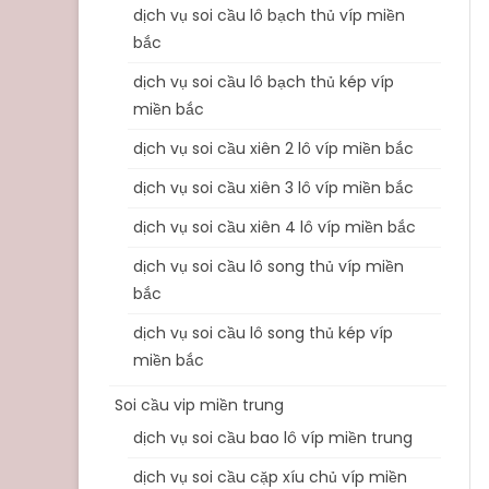
dịch vụ soi cầu lô bạch thủ víp miền
bắc
dịch vụ soi cầu lô bạch thủ kép víp
miền bắc
dịch vụ soi cầu xiên 2 lô víp miền bắc
dịch vụ soi cầu xiên 3 lô víp miền bắc
dịch vụ soi cầu xiên 4 lô víp miền bắc
dịch vụ soi cầu lô song thủ víp miền
bắc
dịch vụ soi cầu lô song thủ kép víp
miền bắc
Soi cầu vip miền trung
dịch vụ soi cầu bao lô víp miền trung
dịch vụ soi cầu cặp xíu chủ víp miền